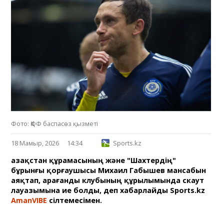
Фото: ҚФФ баспасөз қызметі
18 Мамыр, 2026
14:34
Sports.kz
Қазақстан құрамасының және "Шахтердің"
бұрынғы қорғаушысы Михаил Габышев мансабын
аяқтап, Қарағанды клубының құрылымында скаут
лауазымына ие болды, деп хабарлайды Sports.kz
AmanVIBE
сілтемесімен.