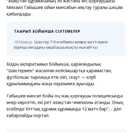
"Қазақстан құрамасының 36 жастағы экс-қорғаушысы
Михаил Габышев ойын мансабын аяқтау туралы шешім
қабылдады.
ТАҚЫРЫП БОЙЫНША СІЛТЕМЕЛЕР
18 Мамыр
Шахтер 7-0 есебімен жеңіске жетті және
Бірінші лигадағы көшбасшылықты нығайтты
Біздің ақпаратымыз бойынша, қарағандылық
"Шахтермен" жасалған келісімшартқа қарамастан,
футболшы тырнаққа етік іліп, скаут — клуб
құрылымындағы жаңа лауазымға ауысады.
Габышев мансап бойы оң жақ қорғаушы позициясында
өнер көрсетіп, екі рет Қазақстан чемпионы атанды. Оның
есебінде Ұлттық құрама құрамында 12 матч бар", - деп
хабарлайды портал.