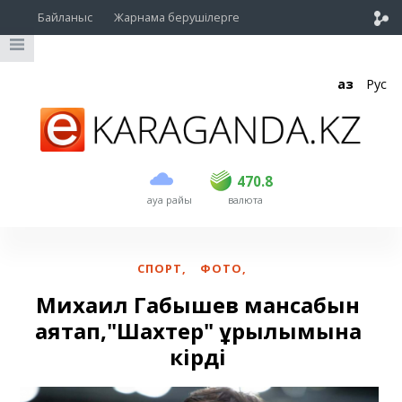
Байланыс
Жарнама берушілерге
Қаз
Рус
сатып алу
сату
USD
468.5
470.8
470.8
ауа райы
валюта
EUR
539
541.5
RUB
5.53
5.6
СПОРТ
,
ФОТО
,
Михаил Габышев мансабын
аяқтап,"Шахтер" құрылымына
кірді