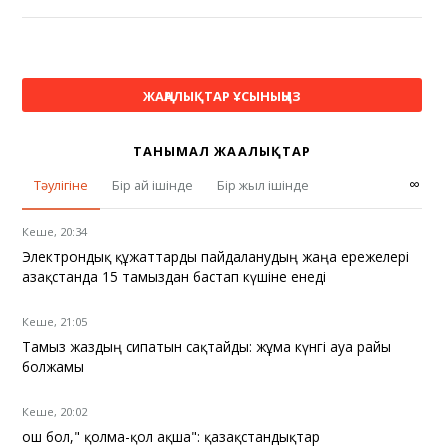
ЖАҢАЛЫҚТАР ҰСЫНЫҢЫЗ
ТАНЫМАЛ ЖАҢАЛЫҚТАР
∞
Тәулігіне
Бір ай ішінде
Бір жыл ішінде
Кеше, 20:34
Электрондық құжаттарды пайдаланудың жаңа ережелері
Қазақстанда 15 тамыздан бастап күшіне енеді
Кеше, 21:05
Тамыз жаздың сипатын сақтайды: жұма күнгі ауа райы
болжамы
Кеше, 20:02
Қош бол," қолма-қол ақша": қазақстандықтар