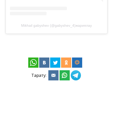
Mikhail gabyshev (@gabyshev_4)жариялау
Тарату: