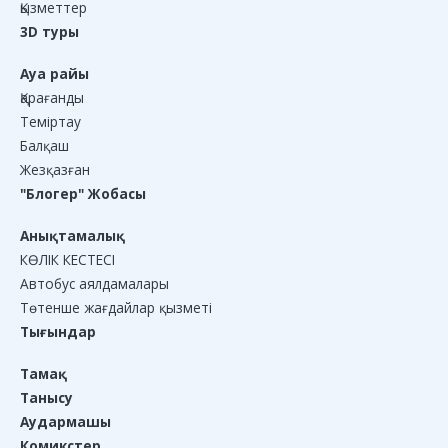
Қызметтер
3D туры
Ауа райы
Қарағанды
Теміртау
Балқаш
Жезқазған
"Блогер" Жобасы
Анықтамалық
КӨЛІК КЕСТЕСІ
Автобус аялдамалары
Төтенше жағдайлар қызметі
Тығындар
Тамақ
Танысу
Аудармашы
Комикстер