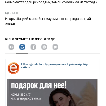
банкоматтардан рекордтық төмен соманы алып тастады
Бүгін, 13:31
Игорь Шацкий мансабын маусымның соңында аяқтай
алады
БІЗ ӘЛЕУМЕТТІК ЖЕЛІЛЕРДЕ
EKaraganda.kz - Қарағандының бүкіл өмірі бір
сайтта