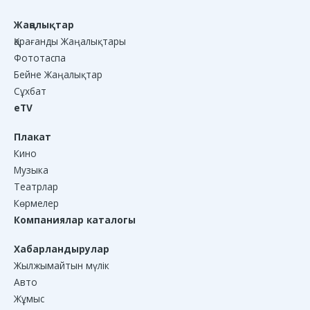
Жаңалықтар
Қарағанды Жаңалықтары
Фототаспа
Бейне Жаңалықтар
Сұхбат
eTV
Плакат
Кино
Музыка
Театрлар
Көрмелер
Компаниялар каталогы
Хабарландырулар
Жылжымайтын мүлік
Авто
Жұмыс