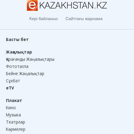
Кері байланыс
Сайттағы жарнама
Басты бет
Жаңалықтар
Қарағанды Жаңалықтары
Фототаспа
Бейне Жаңалықтар
Сұхбат
eTV
Плакат
Кино
Музыка
Театрлар
Көрмелер