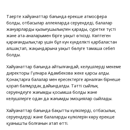
Таңертең хайуанаттар бағында ерекше атмосфера
болды, отбасылар аллеяларда серуендеді, балалар
жануарларды қызығушылықпен қарады, суретке түсті
және ата-аналарымен бірге уақыт өткізді. Көптеген
қарағандылықтар үшін бұл күн күнделікті қарбаластан
алшақтап, жақындарына уақыт бөлуге тамаша себеп
болды.
Хайуанаттар бағында айтылғандай, келушілерді мекеме
директоры Гүлнара Адамбекова жеке қарсы алды.
Қонақтарға балалар мен ересектерге арналған бірнеше
қорап балмұздақ дайындалды. Тәтті сыйлық
серуендеуге жағымды қосымша болды және
келушілерге одан да жағымды эмоциялар сыйлады.
Хайуанаттар бағында бақытты күлкілерді, отбасылық
серуендерді және балалардың күлкілерін көру ерекше
қуанышты болғанын атап өтті.