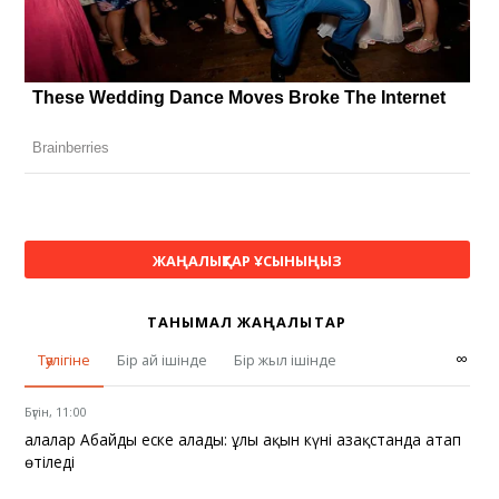
ЖАҢАЛЫҚТАР ҰСЫНЫҢЫЗ
ТАНЫМАЛ ЖАҢАЛЫҚТАР
∞
Тәулігіне
Бір ай ішінде
Бір жыл ішінде
Бүгін, 11:00
Қалалар Абайды еске алады: ұлы ақын күні Қазақстанда атап
өтіледі