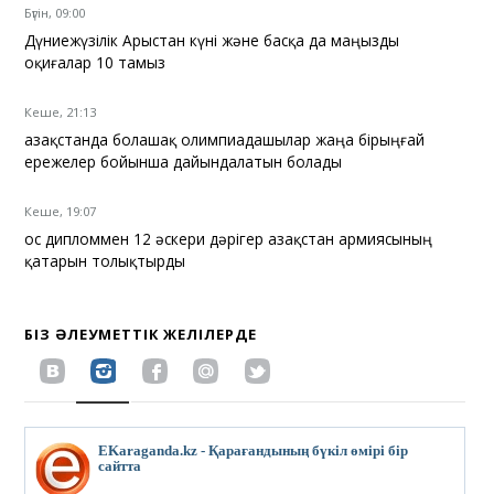
Бүгін, 09:00
Дүниежүзілік Арыстан күні және басқа да маңызды
оқиғалар 10 тамыз
Кеше, 21:13
Қазақстанда болашақ олимпиадашылар жаңа бірыңғай
ережелер бойынша дайындалатын болады
Кеше, 19:07
Қос дипломмен 12 әскери дәрігер Қазақстан армиясының
қатарын толықтырды
БІЗ ӘЛЕУМЕТТІК ЖЕЛІЛЕРДЕ
EKaraganda.kz - Қарағандының бүкіл өмірі бір
сайтта