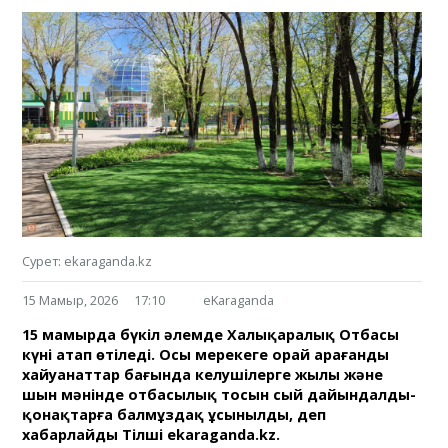
Сурет: ekaraganda.kz
15 Мамыр, 2026
17:10
eKaraganda
15 мамырда бүкіл әлемде Халықаралық Отбасы
күні атап өтіледі. Осы мерекеге орай Қарағанды
хайуанаттар бағында келушілерге жылы және
шын мәнінде отбасылық тосын сый дайындалды-
қонақтарға балмұздақ ұсынылды, деп
хабарлайды Тілші ekaraganda.kz.