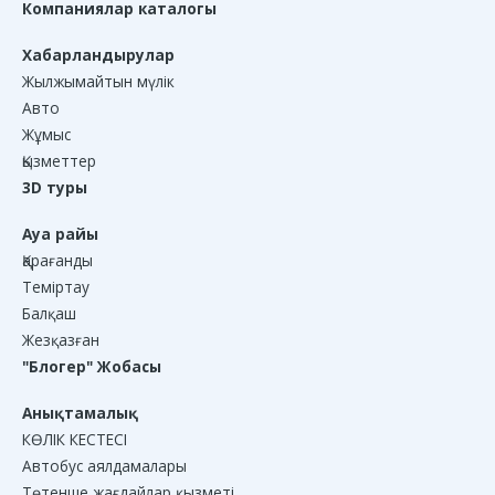
Компаниялар каталогы
Хабарландырулар
Жылжымайтын мүлік
Авто
Жұмыс
Қызметтер
3D туры
Ауа райы
Қарағанды
Теміртау
Балқаш
Жезқазған
"Блогер" Жобасы
Анықтамалық
КӨЛІК КЕСТЕСІ
Автобус аялдамалары
Төтенше жағдайлар қызметі