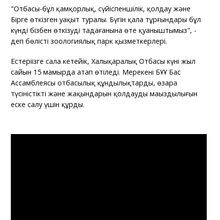
"Отбасы-бұл қамқорлық, сүйіспеншілік, қолдау және
Бірге өткізген уақыт туралы. Бүгін қала тұрғындары бұл
күнді бізбен өткізуді таңдағанына өте қуаныштымыз", -
деп бөлісті зоологиялық парк қызметкерлері.
Естеріңізге сала кетейік, Халықаралық Отбасы күні жыл
сайын 15 мамырда атап өтіледі. Мерекені БҰҰ Бас
Ассамблеясы отбасылық құндылықтардың, өзара
түсіністіктің және жақындарын қолдаудың маңыздылығын
еске салу үшін құрды.