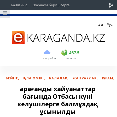
Байланыс
Жарнама берушілерге
Қаз
Рус
сатып алу
сату
USD
466
467.5
467.5
ауа райы
валюта
EUR
535
541.5
RUB
5.4
5.47
БЕЙНЕ
,
ҚАЛА ӨМІРІ
,
БАЛАЛАР
,
ЖАНУАРЛАР
,
ҚОҒАМ
,
Қарағанды хайуанаттар
бағында Отбасы күні
келушілерге балмұздақ
ұсынылды