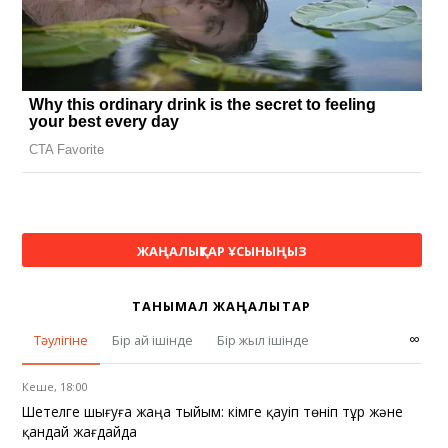
ЖАҢАЛЫҚТАР ҰСЫНЫҢЫЗ
ТАНЫМАЛ ЖАҢАЛЫҚТАР
∞
Тәулігіне
Бір ай ішінде
Бір жыл ішінде
Кеше, 18:00
Шетелге шығуға жаңа тыйым: кімге қауіп төніп тұр және
қандай жағдайда