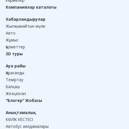
Көрмелер
Компаниялар каталогы
Хабарландырулар
Жылжымайтын мүлік
Авто
Жұмыс
Қызметтер
3D туры
Ауа райы
Қарағанды
Теміртау
Балқаш
Жезқазған
"Блогер" Жобасы
Анықтамалық
КӨЛІК КЕСТЕСІ
Автобус аялдамалары