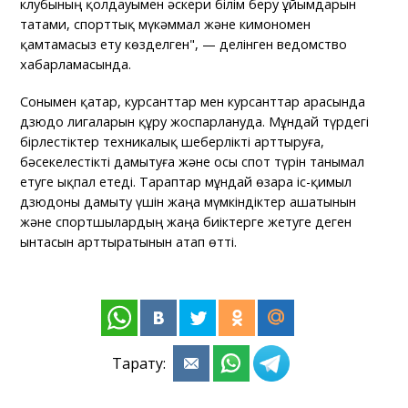
клубының қолдауымен әскери білім беру ұйымдарын
татами, спорттық мүкәммал және кимономен
қамтамасыз ету көзделген", — делінген ведомство
хабарламасында.
Сонымен қатар, курсанттар мен курсанттар арасында
дзюдо лигаларын құру жоспарлануда. Мұндай түрдегі
бірлестіктер техникалық шеберлікті арттыруға,
бәсекелестікті дамытуға және осы спот түрін танымал
етуге ықпал етеді. Тараптар мұндай өзара іс-қимыл
дзюдоны дамыту үшін жаңа мүмкіндіктер ашатынын
және спортшылардың жаңа биіктерге жетуге деген
ынтасын арттыратынын атап өтті.
Тарату: