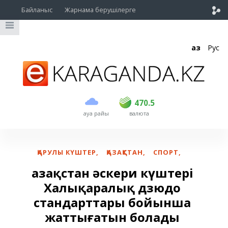
Байланыс
Жарнама берушілерге
Қаз
Рус
сатып алу
сату
USD
468.5
470.5
470.5
ауа райы
валюта
EUR
539
544
RUB
5.51
5.58
ҚАРУЛЫ КҮШТЕР
,
ҚАЗАҚСТАН
,
СПОРТ
,
Қазақстан әскери күштері
Халықаралық дзюдо
стандарттары бойынша
жаттығатын болады