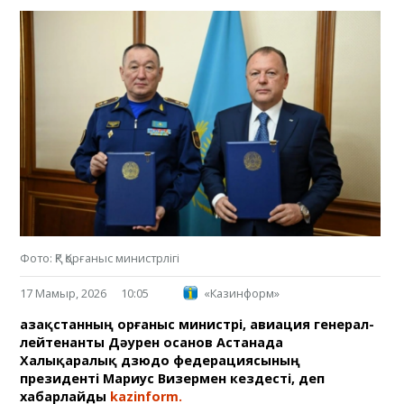
Фото: ҚР Қорғаныс министрлігі
17 Мамыр, 2026
10:05
«Казинформ»
Қазақстанның Қорғаныс министрі, авиация генерал-
лейтенанты Дәурен Қосанов Астанада
Халықаралық дзюдо федерациясының
президенті Мариус Визермен кездесті, деп
хабарлайды
kazinform.