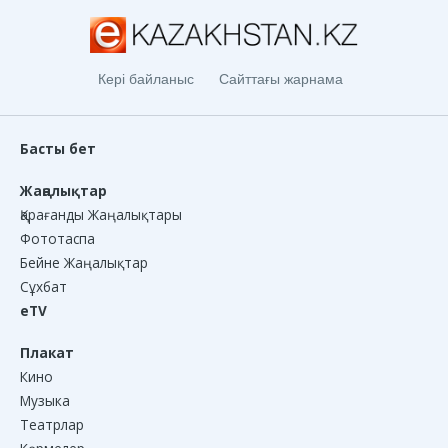
Кері байланыс
Сайттағы жарнама
Басты бет
Жаңалықтар
Қарағанды Жаңалықтары
Фототаспа
Бейне Жаңалықтар
Сұхбат
eTV
Плакат
Кино
Музыка
Театрлар