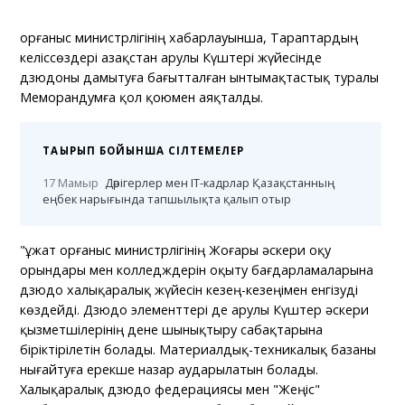
Қорғаныс министрлігінің хабарлауынша, Тараптардың
келіссөздері Қазақстан Қарулы Күштері жүйесінде
дзюдоны дамытуға бағытталған ынтымақтастық туралы
Меморандумға қол қоюмен аяқталды.
ТАҚЫРЫП БОЙЫНША СІЛТЕМЕЛЕР
17 Мамыр
Дәрігерлер мен IT-кадрлар Қазақстанның
еңбек нарығында тапшылықта қалып отыр
"Құжат Қорғаныс министрлігінің Жоғары әскери оқу
орындары мен колледждерін оқыту бағдарламаларына
дзюдо халықаралық жүйесін кезең-кезеңімен енгізуді
көздейді. Дзюдо элементтері де Қарулы Күштер әскери
қызметшілерінің дене шынықтыру сабақтарына
біріктірілетін болады. Материалдық-техникалық базаны
нығайтуға ерекше назар аударылатын болады.
Халықаралық дзюдо федерациясы мен "Жеңіс"