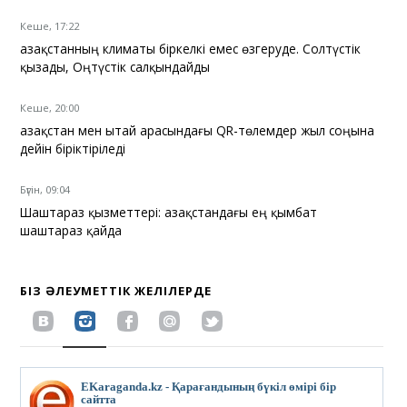
Кеше, 17:22
Қазақстанның климаты біркелкі емес өзгеруде. Солтүстік
қызады, Оңтүстік салқындайды
Кеше, 20:00
Қазақстан мен Қытай арасындағы QR-төлемдер жыл соңына
дейін біріктіріледі
Бүгін, 09:04
Шаштараз қызметтері: Қазақстандағы ең қымбат
шаштараз қайда
БІЗ ӘЛЕУМЕТТІК ЖЕЛІЛЕРДЕ
EKaraganda.kz - Қарағандының бүкіл өмірі бір
сайтта