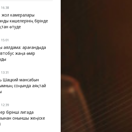
 16:38
 жол камералары
анды көшелерінің бірінде
қтан өтуде
 15:01
ы аялдама: Қарағандыда
 автобус жаңа өмір
ады
 13:31
ь Шацкий мансабын
ымның соңында аяқтай
ы
 12:39
ер бірінші лигада
рынан оныншы жеңіске
і