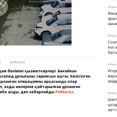
Қарағанды
Теміртау
Кеше,
Балқаш
Жаңа
Жезқазған
Қарағ
сына
Кеше,
Соңғ
Анықтамалық
ескі
КӨЛІК КЕСТЕСІ
баст
Автобус аялдамалары
4
polisia.kz
Төтенше жағдайлар
Кеше,
қызметі
Игор
ия бөлімінің қызметкерлері. Бөкейхан
Компаниялар каталогы
маус
сипед ұрлығының сериясын ашты. Келісілген
Шиналарды сатып
алад
рланған операцияның арқасында олар
алыңыз, оңай!
үсіп, заңды иелеріне қайтарылған ұрланған
аба алды, деп хабарлайды
Polisia.kz
.
Кеше,
Шахт
қата
жетт