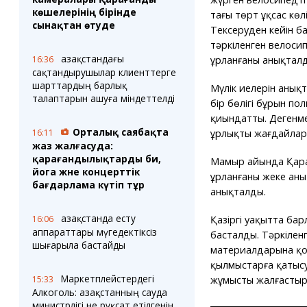
көшелерінің бірінде
тағы төрт ұқсас көлі
сынақтан өтуде
Тексеруден кейін б
тәркіленген велосип
Қазақстандағы
16:36
ұрланғаны анықталд
сақтандырушылар клиенттерге
шарттардың барлық
Мүлік иелерін анық
талаптарын ашуға міндеттелді
бір бөлігі бұрын по
қиындатты. Дегенме
Орталық саябақта
16:11
ұрлықтың жағдайла
жаз жалғасуда:
қарағандылықтарды би,
Мамыр айында Қара
йога және концерттік
ұрланғаны жеке аны
бағдарлама күтіп тұр
анықталды.
Қазақстанда есту
16:06
Қазіргі уақытта ба
аппараттары мүгедектіксіз
басталды. Тәркілен
шығарыла бастайды
материалдарына қос
қылмыстарға қатыс
Маркетплейстердегі
15:33
жұмысты жалғастыр
Алкоголь: Қазақстанның сауда
министрлігі не рұқсат етілгенін,