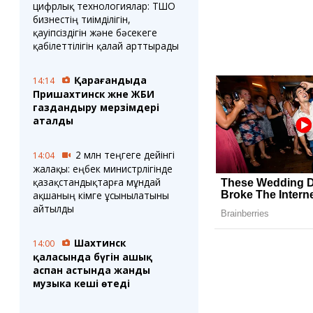
цифрлық технологиялар: ТШО
бизнестің тиімділігін,
қауіпсіздігін және бәсекеге
қабілеттілігін қалай арттырады
Қарағандыда
14:14
Пришахтинск және ЖБИ
газдандыру мерзімдері
аталды
2 млн теңгеге дейінгі
14:04
жалақы: еңбек министрлігінде
қазақстандықтарға мұндай
ақшаның кімге ұсынылатыны
айтылды
Шахтинск
14:00
қаласында бүгін ашық
аспан астында жанды
музыка кеші өтеді