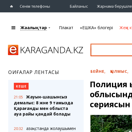
Сенім телефоны
Байланыс
Жарнама берушіле
Жаңалықтар
Плакат
«ЕШКА» блогері
Жеңіс к
+7 (7212)
92 09 09
Басты бет
Плакат
Жаңалықтар
Қарағанды
Кино
Жаңалықтары
Театрлар
БЕЙНЕ
,
ҚЫЛМЫС
,
ОҚИҒАЛАР ЛЕНТАСЫ
Шежіре
Музыка
Полиция 
eTV
Спорт
КЕШЕ
Ақпараттық
облысынд
Көрмелер
бюллетень
Жауын-шашынсыз
21:05
Цирк және
сериясын
демалыс: 8 және 9 тамызда
Тұлғалар
хайуанаттар бағы
Қарағанды мен облыста
Сұхбат
ауа райы қандай болады
«ЕШКА» блогері
Карталар
Қазақстанда жолаушымен
20:32