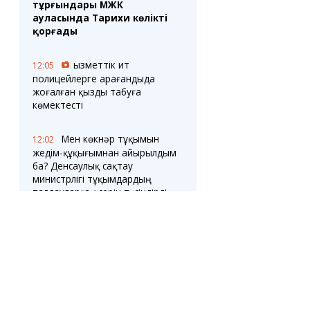
тұрғындары МЖК
ауласында Тарихи көлікті
қорғады
Қызметтік ит
12:05
полицейлерге Қарағандыда
жоғалған қызды табуға
көмектесті
Мен көкнәр тұқымын
12:02
жедім-құқығымнан айырылдым
ба? Денсаулық сақтау
министрлігі тұқымдардың
талдауларға әсерін түсіндірді
Қарағанды облысында
11:31
қысқа мерзімді курстарға
сұраныс артып келеді
Теміртаудың
11:29
бірнеше ауданының