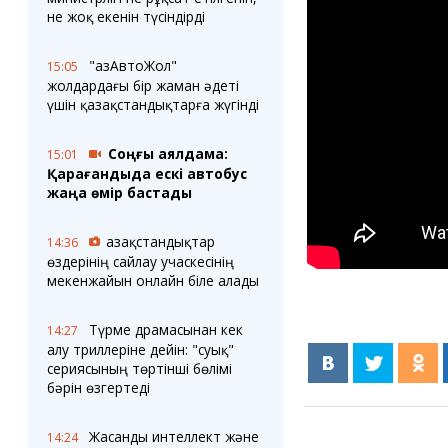
не жоқ екенін түсіндірді
"ҚазАвтоЖол"
15:05
жолдардағы бір жаман әдеті
үшін қазақстандықтарға жүгінді
Соңғы аялдама:
15:01
Қарағандыда ескі автобус
жаңа өмір бастады
Қазақстандықтар
14:36
өздерінің сайлау учаскесінің
мекенжайын онлайн біле алады
Түрме драмасынан кек
14:27
алу триллеріне дейін: "суық"
сериясының төртінші бөлімі
бәрін өзгертеді
Жасанды интеллект және
14:24