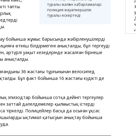
туралы жалған хабарламалар:
кті тапты.
полиция жауапкершілік
арлық
туралы ескертеді
едтердің
ы.
тау бойынша жұмыс барысында жәбірленушілердің
лицияға өтініш білдірмегені анықталды, бұл тергеуді
н, әртүрлі уақыт кезеңдерінде жасалған бірнеше
ры анықталды.
ғандының 36 жастағы тұрғынынан велосипед
қталды. Бұл факт бойынша 16 жастағы күдікті де
рлық эпизодтар бойынша сотқа дейінгі тергеулер
ген заттай дәлелдемелер қылмыстық істердің
а тіркелді. Полицейлер басқа да осыған ұқсас
ушылардың ықтимал қатысуын анықтау бойынша
уда.