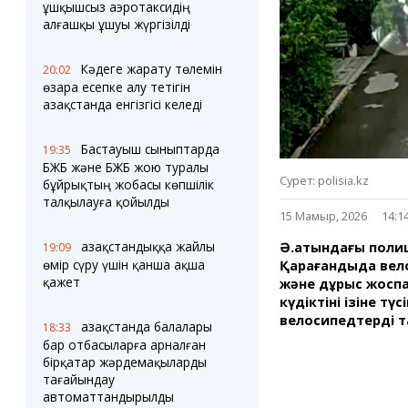
Блогер лентасы
Веб-камералар
ұшқышсыз аэротаксидің
Соққылар
Тығындар
алғашқы ұшуы жүргізілді
Фотокомикстер
Қарағанды Картасы
Аптаның коллажы
Ұйымдар
Кәдеге жарату төлемін
20:02
Ешкин жұлдыз
Менің учаскелік
өзара есепке алу тетігін
жорамалы
Қазақстанда енгізгісі келеді
Жолдарды жабу
Бастауыш сыныптарда
19:35
Қызметтер
Медиа
БЖБ және БЖБ жою туралы
Аудармашы
Фото
Сурет: polisia.kz
бұйрықтың жобасы көпшілік
Бейне
талқылауға қойылды
15 Мамыр, 2026
14:1
3D туры
Timelapse
Қазақстандыққа жайлы
Ә.атындағы полиц
19:09
өмір сүру үшін қанша ақша
Қарағандыда вело
қажет
және дұрыс жоспа
күдіктінің ізіне т
велосипедтерді т
Қазақстанда балалары
18:33
бар отбасыларға арналған
бірқатар жәрдемақыларды
тағайындау
автоматтандырылды