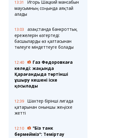
Игорь Шацкий мансабын
13:31
маусымның соңында аяқтай
алады
Қазақстанда банкроттық
13:03
ережелерін өзгертеді:
басшыларды өз қалтасынан
төлеуге міндеттеуге болады
Газ Федоровкаға
12:40
келеді: жақында
Қарағандыда төртінші
ұшыру кешені іске
қосылады
Шахтер бірінші лигада
12:39
қатарынан оныншы жеңіске
жетті
"Біз танк
12:10
бермейміз": Теміртау