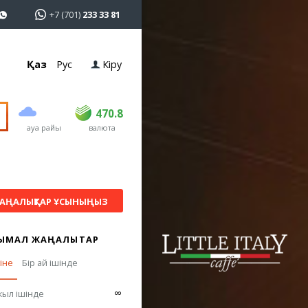
+7 (701)
233 33 81
Қаз
Рус
Кіру
сатып алу
сату
USD
468.5
470.8
470.8
ауа райы
валюта
EUR
539
541.5
RUB
5.53
5.6
АҢАЛЫҚТАР ҰСЫНЫҢЫЗ
ЫМАЛ ЖАҢАЛЫҚТАР
гіне
Бір ай ішінде
∞
жыл ішінде