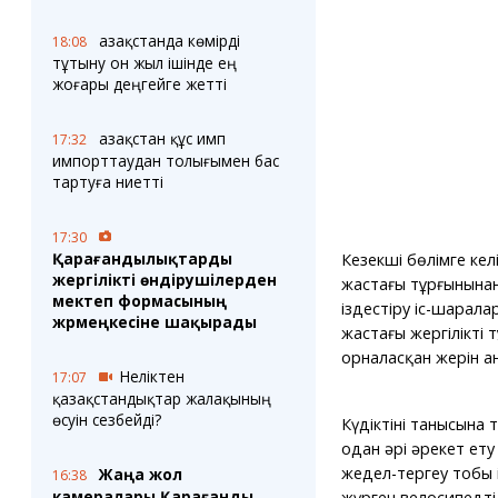
Қазақстанда көмірді
18:08
тұтыну он жыл ішінде ең
жоғары деңгейге жетті
Қазақстан құс имп
17:32
импорттаудан толығымен бас
тартуға ниетті
17:30
Қарағандылықтарды
Кезекші бөлімге кел
жергілікті өндірушілерден
жастағы тұрғынынан
мектеп формасының
іздестіру іс-шарал
жәрмеңкесіне шақырады
жастағы жергілікті 
орналасқан жерін а
Неліктен
17:07
қазақстандықтар жалақының
өсуін сезбейді?
Күдіктінің танысына 
одан әрі әрекет ету
жедел-тергеу тобы 
Жаңа жол
16:38
камералары Қарағанды
жүрген велосипедті 