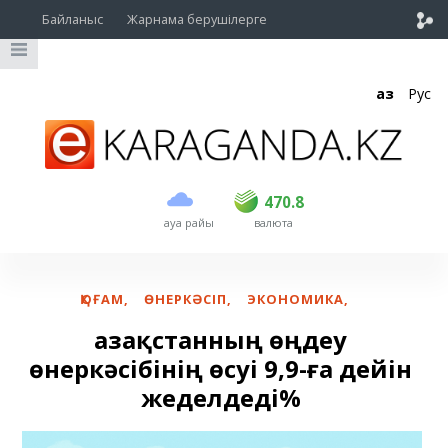
Байланыс
Жарнама берушілерге
Қаз
Рус
сатып алу
сату
USD
468.5
470.8
470.8
ауа райы
валюта
EUR
539
541.5
RUB
5.53
5.6
ҚОҒАМ
,
ӨНЕРКӘСІП
,
ЭКОНОМИКА
,
Қазақстанның өңдеу
өнеркәсібінің өсуі 9,9-ға дейін
жеделдеді%