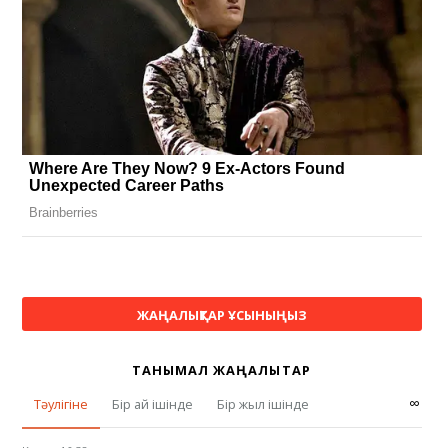
ЖАҢАЛЫҚТАР ҰСЫНЫҢЫЗ
ТАНЫМАЛ ЖАҢАЛЫҚТАР
∞
Тәулігіне
Бір ай ішінде
Бір жыл ішінде