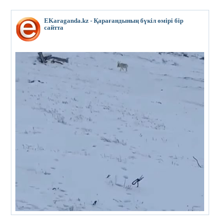
EKaraganda.kz - Қарағандының бүкіл өмірі бір
сайтта