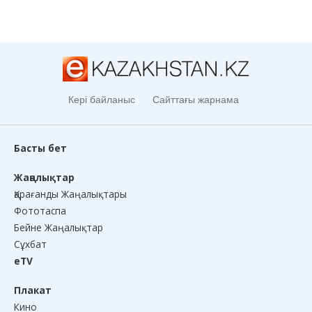
Кері байланыс
Сайттағы жарнама
Басты бет
Жаңалықтар
Қарағанды Жаңалықтары
Фототаспа
Бейне Жаңалықтар
Сұхбат
eTV
Плакат
Кино