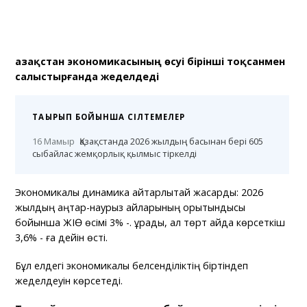
Қазақстан экономикасының өсуі бірінші тоқсанмен
салыстырғанда жеделдеді
ТАҚЫРЫП БОЙЫНША СІЛТЕМЕЛЕР
16 Мамыр
Қазақстанда 2026 жылдың басынан бері 605
сыбайлас жемқорлық қылмыс тіркелді
Экономикалық динамика айтарлықтай жақсарды: 2026
жылдың қаңтар-наурыз айларының қорытындысы
бойынша ЖІӨ өсімі 3% -. құрады, ал төрт айда көрсеткіш
3,6% - ға дейін өсті.
Бұл елдегі экономикалық белсенділіктің біртіндеп
жеделдеуін көрсетеді.