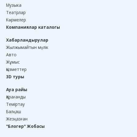
Музыка
Театрлар
Көрмелер
Компаниялар каталогы
Хабарландырулар
Жылжымайтын мүлік
Авто
Жұмыс
Қызметтер
3D туры
Ауа райы
Қарағанды
Теміртау
Балқаш
Жезқазған
"Блогер" Жобасы