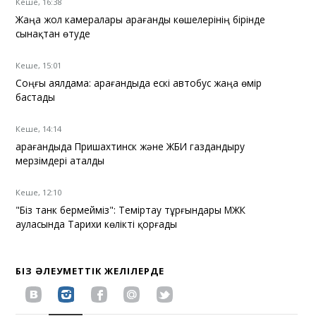
Кеше, 16:38
Жаңа жол камералары Қарағанды көшелерінің бірінде
сынақтан өтуде
Кеше, 15:01
Соңғы аялдама: Қарағандыда ескі автобус жаңа өмір
бастады
Кеше, 14:14
Қарағандыда Пришахтинск және ЖБИ газдандыру
мерзімдері аталды
Кеше, 12:10
"Біз танк бермейміз": Теміртау тұрғындары МЖК
ауласында Тарихи көлікті қорғады
БІЗ ӘЛЕУМЕТТІК ЖЕЛІЛЕРДЕ