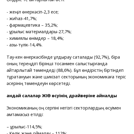
- жеңіл өнеркәсіп-2,3 есе;
- жиһаз-41,7%;
- фармацевтика – 35,2%;
- құрылыс материалдары-27,7%;
- химиялық өнімдер – 18,4%;
- азық-түлік-14,4%.
Тау-кен өнеркәсібінде құлдырау сақталады (92,7%), бірақ
оның тереңдігі бірінші тоқсанмен салыстырғанда
айтарлықтай төмендеді (88,6%). Бұл өндірістің біртіндеп
тұрақтануын және шикізат секторының экономикаға теріс
әсерінің төмендеуін көрсетеді.
Қандай салалар ЖІӨ өсуінің драйверіне айналды
Экономиканың оң серпіні негізгі секторлардың өсуімен
қамтамасыз етілді:
– құрылыс-114,5%;
- Көлік және қоймалау – 112%;