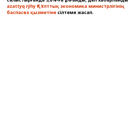
azattyq rýhy ҚР Ұлттық экономика министрлігінің
баспасөз қызметіне
сілтеме жасап.