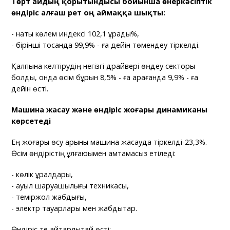
Төрт айдың қорытындысы бойынша өнеркәсіптік
өндіріс алғаш рет оң аймаққа шықты:
- нақты көлем индексі 102,1 құрады%,
- бірінші тоқсанда 99,9% - ға дейін төмендеу тіркелді.
Қалпына келтірудің негізгі драйвері өңдеу секторы
болды, онда өсім бұрын 8,5% - ға қарағанда 9,9% - ға
дейін өсті.
Машина жасау және өндіріс жоғары динамиканы
көрсетеді
Ең жоғары өсу қарқыны машина жасауда тіркелді-23,3%.
Өсім өндірістің ұлғаюымен қамтамасыз етіледі:
- көлік құралдары,
- ауыл шаруашылығы техникасы,
- теміржол жабдығы,
- электр тауарлары мен жабдықтар.
Өндіріс те айтарлықтай өсті: