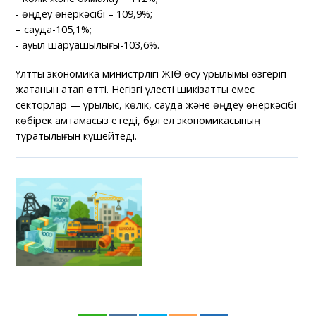
- өңдеу өнеркәсібі – 109,9%;
– сауда-105,1%;
- ауыл шаруашылығы-103,6%.
Ұлттық экономика министрлігі ЖІӨ өсу құрылымы өзгеріп
жатқанын атап өтті. Негізгі үлесті шикізаттық емес
секторлар — құрылыс, көлік, сауда және өңдеу өнеркәсібі
көбірек қамтамасыз етеді, бұл ел экономикасының
тұрақтылығын күшейтеді.