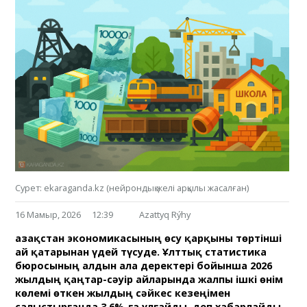
Сурет: ekaraganda.kz (нейрондық желі арқылы жасалған)
16 Мамыр, 2026
12:39
Azattyq Rýhy
Қазақстан экономикасының өсу қарқыны төртінші
ай қатарынан үдей түсуде. Ұлттық статистика
бюросының алдын ала деректері бойынша 2026
жылдың қаңтар-сәуір айларында жалпы ішкі өнім
көлемі өткен жылдың сәйкес кезеңімен
салыстырғанда 3,6%-ға ұлғайды, деп хабарлайды