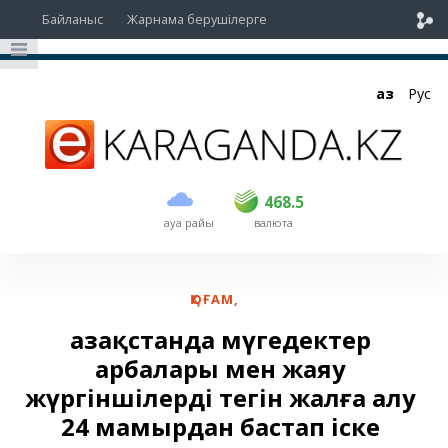
Байланыс
Жарнама берушілерге
Қаз
Рус
сатып алу
сату
USD
467
468.5
468.5
ауа райы
валюта
EUR
535
541
RUB
5.4
5.47
ҚОҒАМ
,
Қазақстанда мүгедектер
арбалары мен жаяу
жүргіншілерді тегін жалға алу
24 мамырдан бастап іске