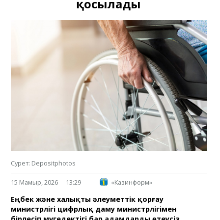
қосылады
Сурет: Depositphotos
15 Мамыр, 2026
13:29
«Казинформ»
Еңбек және халықты әлеуметтік қорғау
министрлігі цифрлық даму министрлігімен
бірлесіп мүгедектігі бар адамдарды өтеусіз