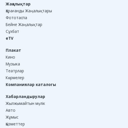
Жаңалықтар
Қарағанды Жаңалықтары
Фототаспа
Бейне Жаңалықтар
Сұхбат
eTV
Плакат
Кино
Музыка
Театрлар
Көрмелер
Компаниялар каталогы
Хабарландырулар
Жылжымайтын мүлік
Авто
Жұмыс
Қызметтер