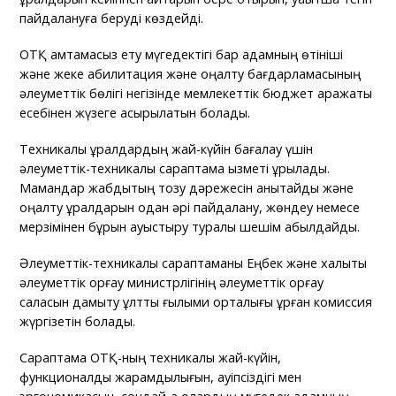
пайдалануға беруді көздейді.
ОТҚ қамтамасыз ету мүгедектігі бар адамның өтініші
және жеке абилитация және оңалту бағдарламасының
әлеуметтік бөлігі негізінде мемлекеттік бюджет қаражаты
есебінен жүзеге асырылатын болады.
Техникалық құралдардың жай-күйін бағалау үшін
әлеуметтік-техникалық сараптама қызметі құрылады.
Мамандар жабдықтың тозу дәрежесін анықтайды және
оңалту құралдарын одан әрі пайдалану, жөндеу немесе
мерзімінен бұрын ауыстыру туралы шешім қабылдайды.
Әлеуметтік-техникалық сараптаманы Еңбек және халықты
әлеуметтік қорғау министрлігінің әлеуметтік қорғау
саласын дамыту ұлттық ғылыми орталығы құрған комиссия
жүргізетін болады.
Сараптама ОТҚ-ның техникалық жай-күйін,
функционалдық жарамдылығын, қауіпсіздігі мен