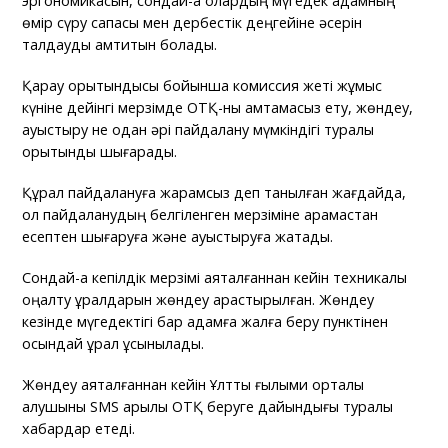
эргономикасын, сондай-ақ олардың мүгедек адамның
өмір сүру сапасы мен дербестік деңгейіне әсерін
талдауды қамтитын болады.
Қарау қорытындысы бойынша комиссия жеті жұмыс
күніне дейінгі мерзімде ОТҚ-ны қамтамасыз ету, жөндеу,
ауыстыру не одан әрі пайдалану мүмкіндігі туралы
қорытынды шығарады.
Құрал пайдалануға жарамсыз деп танылған жағдайда,
ол пайдаланудың белгіленген мерзіміне қарамастан
есептен шығаруға және ауыстыруға жатады.
Сондай-ақ кепілдік мерзімі аяқталғаннан кейін техникалық
оңалту құралдарын жөндеу қарастырылған. Жөндеу
кезінде мүгедектігі бар адамға жалға беру пунктінен
осындай құрал ұсынылады.
Жөндеу аяқталғаннан кейін Ұлттық ғылыми орталық
алушыны SMS арқылы ОТҚ беруге дайындығы туралы
хабардар етеді.