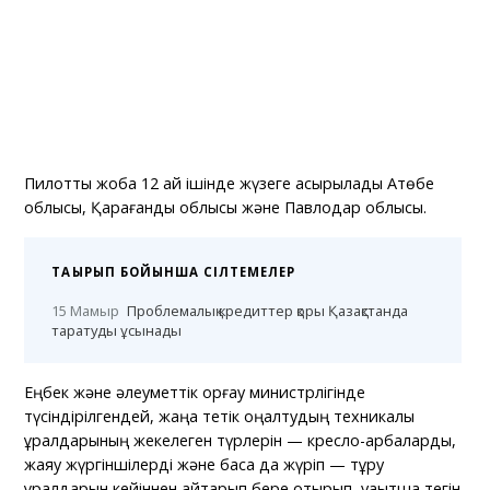
Пилоттық жоба 12 ай ішінде жүзеге асырылады Ақтөбе
облысы, Қарағанды облысы және Павлодар облысы.
ТАҚЫРЫП БОЙЫНША СІЛТЕМЕЛЕР
15 Мамыр
Проблемалық кредиттер қоры Қазақстанда
таратуды ұсынады
Еңбек және әлеуметтік қорғау министрлігінде
түсіндірілгендей, жаңа тетік оңалтудың техникалық
құралдарының жекелеген түрлерін — кресло-арбаларды,
жаяу жүргіншілерді және басқа да жүріп — тұру
құралдарын кейіннен қайтарып бере отырып, уақытша тегін