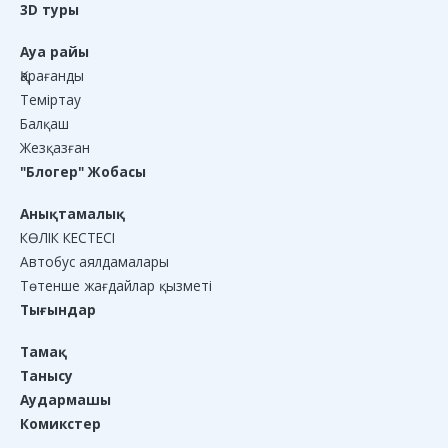
3D туры
Ауа райы
Қарағанды
Теміртау
Балқаш
Жезқазған
"Блогер" Жобасы
Анықтамалық
КӨЛІК КЕСТЕСІ
Автобус аялдамалары
Төтенше жағдайлар қызметі
Тығындар
Тамақ
Танысу
Аудармашы
Комикстер