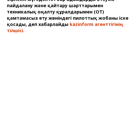
пайдалану және қайтару шарттарымен
техникалық оңалту құралдарымен (ОТҚ)
қамтамасыз ету жөніндегі пилоттық жобаны іске
қосады, деп хабарлайды
kazinform агенттігінің
тілшісі.