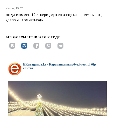
Кеше, 19:07
Қос дипломмен 12 әскери дәрігер Қазақстан армиясының
қатарын толықтырды
БІЗ ӘЛЕУМЕТТІК ЖЕЛІЛЕРДЕ
EKaraganda.kz - Қарағандының бүкіл өмірі бір
сайтта