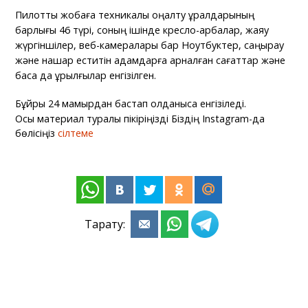
Пилоттық жобаға техникалық оңалту құралдарының
барлығы 46 түрі, соның ішінде кресло-арбалар, жаяу
жүргіншілер, веб-камералары бар Ноутбуктер, саңырау
және нашар еститін адамдарға арналған сағаттар және
басқа да құрылғылар енгізілген.
Бұйрық 24 мамырдан бастап қолданысқа енгізіледі.
Осы материал туралы пікіріңізді Біздің Instagram-да
бөлісіңіз
сілтеме
Тарату: