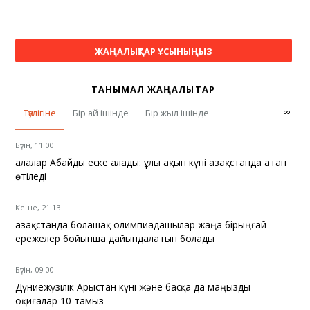
ЖАҢАЛЫҚТАР ҰСЫНЫҢЫЗ
ТАНЫМАЛ ЖАҢАЛЫҚТАР
∞
Тәулігіне
Бір ай ішінде
Бір жыл ішінде
Бүгін, 11:00
Қалалар Абайды еске алады: ұлы ақын күні Қазақстанда атап
өтіледі
Кеше, 21:13
Қазақстанда болашақ олимпиадашылар жаңа бірыңғай
ережелер бойынша дайындалатын болады
Бүгін, 09:00
Дүниежүзілік Арыстан күні және басқа да маңызды
оқиғалар 10 тамыз