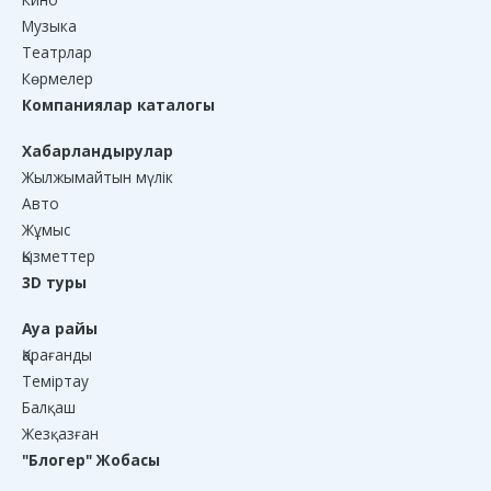
Музыка
Театрлар
Көрмелер
Компаниялар каталогы
Хабарландырулар
Жылжымайтын мүлік
Авто
Жұмыс
Қызметтер
3D туры
Ауа райы
Қарағанды
Теміртау
Балқаш
Жезқазған
"Блогер" Жобасы