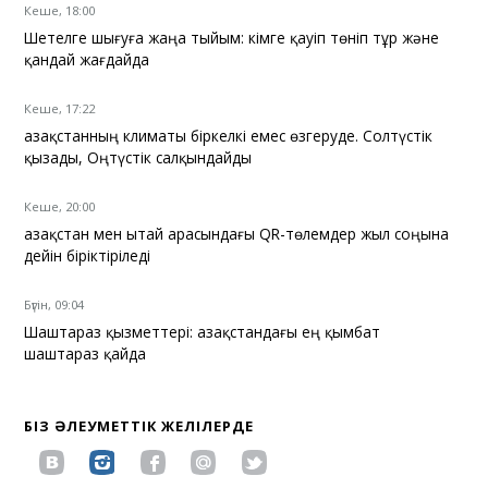
Кеше, 18:00
Шетелге шығуға жаңа тыйым: кімге қауіп төніп тұр және
қандай жағдайда
Кеше, 17:22
Қазақстанның климаты біркелкі емес өзгеруде. Солтүстік
қызады, Оңтүстік салқындайды
Кеше, 20:00
Қазақстан мен Қытай арасындағы QR-төлемдер жыл соңына
дейін біріктіріледі
Бүгін, 09:04
Шаштараз қызметтері: Қазақстандағы ең қымбат
шаштараз қайда
БІЗ ӘЛЕУМЕТТІК ЖЕЛІЛЕРДЕ