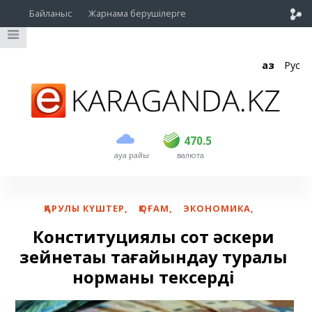
Байланыс
Жарнама берушілерге
Қаз
Рус
сатып алу
сату
USD
468.5
470.5
470.5
ауа райы
валюта
EUR
539
544
RUB
5.51
5.58
ҚАРУЛЫ КҮШТЕР
,
ҚОҒАМ
,
ЭКОНОМИКА
,
Конституциялық сот әскери
зейнетақы тағайындау туралы
норманы тексерді