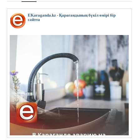
EKaraganda.kz - Қарағандының бүкіл өмірі бір
сайтта