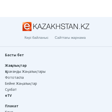
Кері байланыс
Сайттағы жарнама
Басты бет
Жаңалықтар
Қарағанды Жаңалықтары
Фототаспа
Бейне Жаңалықтар
Сұхбат
eTV
Плакат
Кино