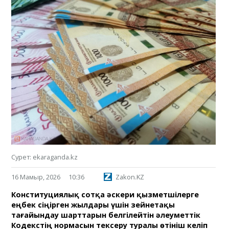
Сурет: ekaraganda.kz
16 Мамыр, 2026
10:36
Zakon.KZ
Конституциялық сотқа әскери қызметшілерге
еңбек сіңірген жылдары үшін зейнетақы
тағайындау шарттарын белгілейтін әлеуметтік
Кодекстің нормасын тексеру туралы өтініш келіп