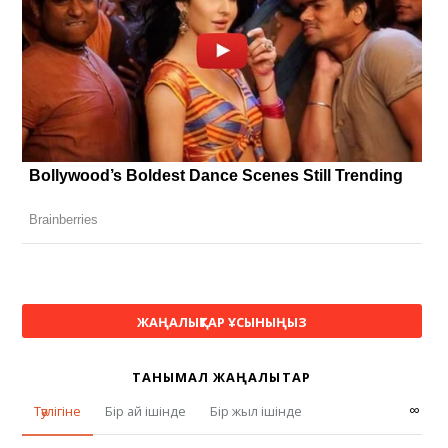
ЖАҢАЛЫҚТАР ҰСЫНЫҢЫЗ
ТАНЫМАЛ ЖАҢАЛЫҚТАР
∞
Тәулігіне
Бір ай ішінде
Бір жыл ішінде