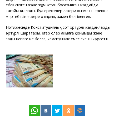
еңбек сіңірген және жұмыстан босатылған жағдайда
тағайындалады. Бұл ережелер әскери қызметтің ерекше
мәртебесін ескере отырып, заңмен белгіленген.
Нәтижесінде Конституциялық сот әртүрлі жағдайлардың
әртүрлі шарттары, егер олар ақылға қонымды және
заңды негізге ие болса, кемсітушілік емес екенін көрсетті.