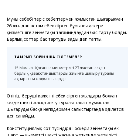
Мұның себебі теріс себептермен жұмыстан шығарылған
26 жылдан астам еңбек сіңірген бұрынғы әскери
қызметшіге зейнетақы тағайындаудан бас тарту болды.
Барлық соттар бас тартуды заңды деп тапты.
ТАҚЫРЫП БОЙЫНША СІЛТЕМЕЛЕР
15 Мамыр
Қорғаныс министрлігі 27 жастан асқан
барлық қазақстандықтарды жиынға шақыру туралы
ақпаратты жоққа шығарды
Өтініш беруші қажетті еңбек сіңірген жылдары болған
кезде шекті жасқа жету туралы талап жұмыстан
шығарудың басқа негіздерімен салыстырғанда әділетсіз
деп санайды.
Конституциялық сот түсіндірді: әскери зейнетақы екі
шарт — қызметтің шекті жасына жеткенде жеткілікті