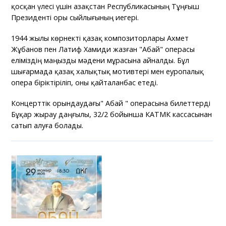
қосқан үлесі үшін Қазақстан Республикасының Тұңғыш
Президенті Қоры сыйлығының иегері.
1944 жылы көрнекті қазақ композиторлары Ахмет
Жұбанов пен Латиф Хамиди жазған "Абай" операсы
еліміздің маңызды мәдени мұрасына айналды. Бұл
шығармада қазақ халықтық мотивтері мен еуропалық
опера біріктіріліп, оны қайталанбас етеді.
Концерттік орындаудағы" Абай " операсына билеттерді
Бұқар жырау даңғылы, 32/2 бойынша КАТМК кассасынан
сатып алуға болады.