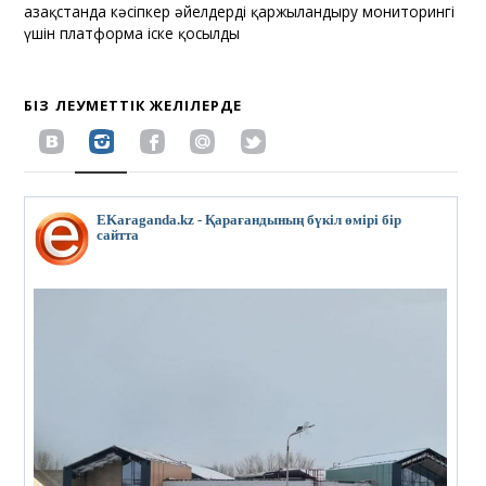
Қазақстанда кәсіпкер әйелдерді қаржыландыру мониторингі
үшін платформа іске қосылды
БІЗ ӘЛЕУМЕТТІК ЖЕЛІЛЕРДЕ
EKaraganda.kz - Қарағандының бүкіл өмірі бір
сайтта