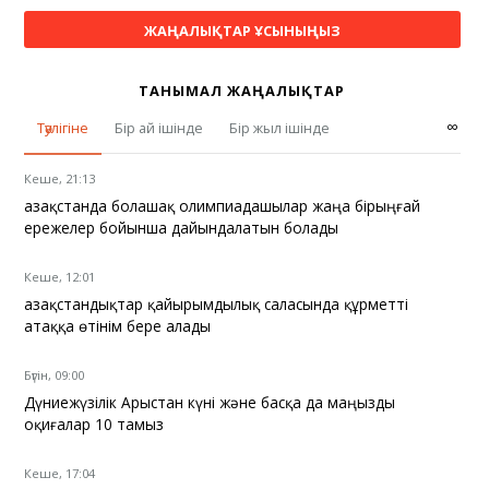
ЖАҢАЛЫҚТАР ҰСЫНЫҢЫЗ
ТАНЫМАЛ ЖАҢАЛЫҚТАР
∞
Тәулігіне
Бір ай ішінде
Бір жыл ішінде
Кеше, 21:13
Қазақстанда болашақ олимпиадашылар жаңа бірыңғай
ережелер бойынша дайындалатын болады
Кеше, 12:01
Қазақстандықтар қайырымдылық саласында құрметті
атаққа өтінім бере алады
Бүгін, 09:00
Дүниежүзілік Арыстан күні және басқа да маңызды
оқиғалар 10 тамыз
Кеше, 17:04