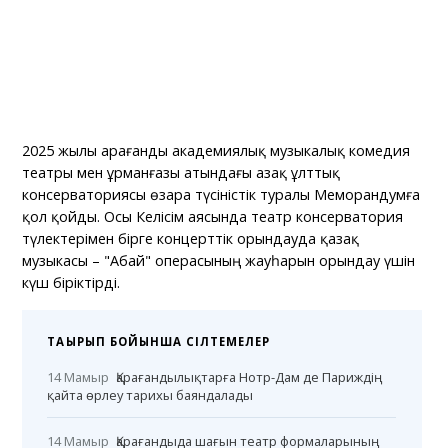
2025 жылы Қарағанды академиялық музыкалық комедия
театры мен Құрманғазы атындағы Қазақ ұлттық
консерваториясы өзара түсіністік туралы Меморандумға
қол қойды. Осы Келісім аясында театр консерватория
түлектерімен бірге концерттік орындауда қазақ
музыкасы – "Абай" операсының жауһарын орындау үшін
күш біріктірді.
ТАҚЫРЫП БОЙЫНША СІЛТЕМЕЛЕР
14 Мамыр
Қарағандылықтарға Нотр-Дам де Париждің
қайта өрлеу тарихы баяндалады
14 Мамыр
Қарағандыда шағын театр формаларының