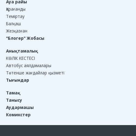
Ауа райы
Қарағанды
Теміртау
Балқаш
Жезқазған
"Блогер" Жобасы
Анықтамалық
КӨЛІК КЕСТЕСІ
Автобус аялдамалары
Төтенше жағдайлар қызметі
Тығындар
Тамақ
Танысу
Аудармашы
Комикстер