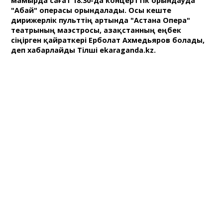
мамырда сағат 18.30-да концерттік орындауда
"Абай" операсы орындалады. Осы кеште
дирижерлік пульттің артында "Астана Опера"
театрының маэстросы, Қазақстанның еңбек
сіңірген қайраткері Ерболат Ахмедьяров болады,
деп хабарлайды Тілші ekaraganda.kz.