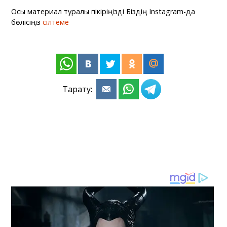
Осы материал туралы пікіріңізді Біздің Instagram-да
бөлісіңіз
сілтеме
Тарату: