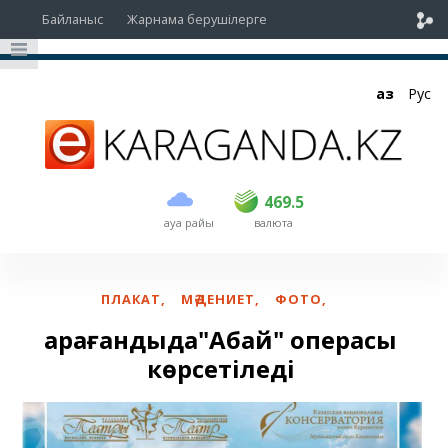
Байланыс
Жарнама берушілерге
Қаз
Рус
сатып алу
сату
USD
468
469.5
469.5
ауа райы
валюта
EUR
535
542
RUB
5.45
5.51
ПЛАКАТ
,
МӘДЕНИЕТ
,
ФОТО
,
Қарағандыда"Абай" операсы
көрсетіледі