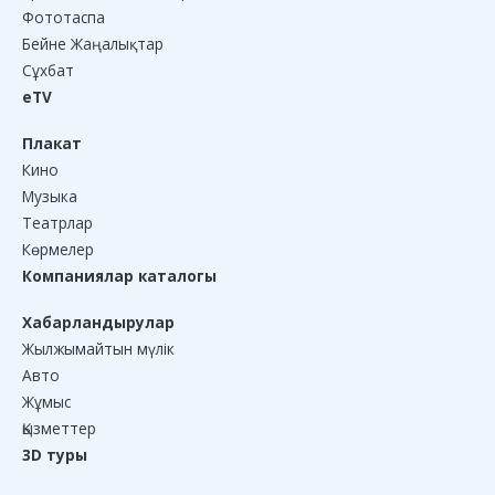
Фототаспа
Бейне Жаңалықтар
Сұхбат
eTV
Плакат
Кино
Музыка
Театрлар
Көрмелер
Компаниялар каталогы
Хабарландырулар
Жылжымайтын мүлік
Авто
Жұмыс
Қызметтер
3D туры