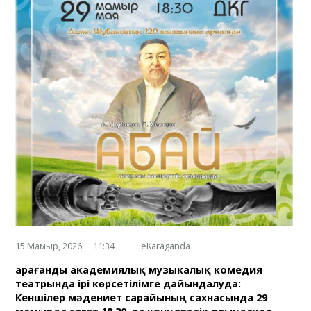
15 Мамыр, 2026
11:34
eKaraganda
Қарағанды академиялық музыкалық комедия
театрында ірі көрсетілімге дайындалуда:
Кеншілер мәдениет сарайының сахнасында 29