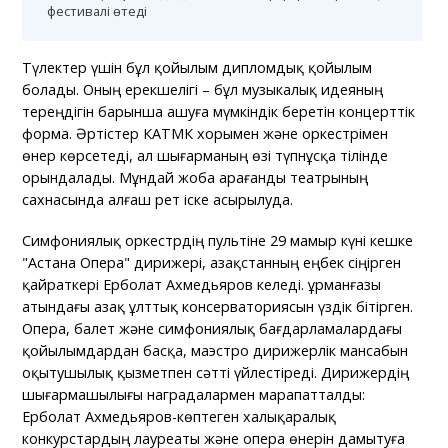
фестивалі өтеді
Түлектер үшін бұл қойылым дипломдық қойылым
болады. Оның ерекшелігі – бұл музыкалық идеяның
тереңдігін барынша ашуға мүмкіндік беретін концерттік
форма. Әртістер КАТМК хорымен және оркестрімен
өнер көрсетеді, ал шығарманың өзі түпнұсқа тілінде
орындалады. Мұндай жоба Қарағанды театрының
сахнасында алғаш рет іске асырылуда.
Симфониялық оркестрдің пультіне 29 мамыр күні кешке
"Астана Опера" дирижері, Қазақстанның еңбек сіңірген
қайраткері Ерболат Ахмедьяров келеді. Құрманғазы
атындағы Қазақ ұлттық консерваториясын үздік бітірген.
Опера, балет және симфониялық бағдарламалардағы
қойылымдардан басқа, маэстро дирижерлік мансабын
оқытушылық қызметпен сәтті үйлестіреді. Дирижердің
шығармашылығы наградалармен марапатталды:
Ерболат Ахмедьяров-көптеген халықаралық
конкурстардың лауреаты және опера өнерін дамытуға