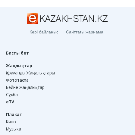
Кері байланыс
Сайттағы жарнама
Басты бет
Жаңалықтар
Қарағанды Жаңалықтары
Фототаспа
Бейне Жаңалықтар
Сұхбат
eTV
Плакат
Кино
Музыка