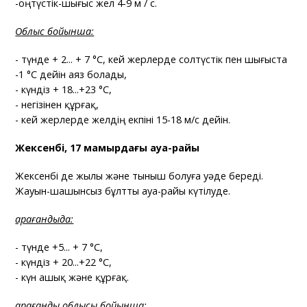
-оңтүстік-шығыс жел 4-9 м / с.
Облыс бойынша:
- түнде + 2... + 7 °C, кей жерлерде солтүстік пен шығыста
-1 °C дейін аяз болады,
- күндіз + 18...+23 °C,
- негізінен құрғақ,
- кей жерлерде желдің екпіні 15-18 м/с дейін.
Жексенбі, 17 мамырдағы ауа-райы
Жексенбі де жылы және тыныш болуға уәде береді.
Жауын-шашынсыз бұлтты ауа-райы күтілуде.
Қарағандыда:
- түнде +5... + 7 °C,
- күндіз + 20...+22 °C,
- күн ашық және құрғақ.
Қарағанды облысы бойынша: