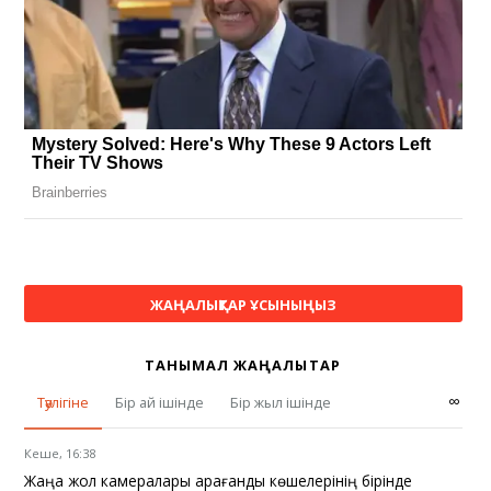
ЖАҢАЛЫҚТАР ҰСЫНЫҢЫЗ
ТАНЫМАЛ ЖАҢАЛЫҚТАР
∞
Тәулігіне
Бір ай ішінде
Бір жыл ішінде
Кеше, 16:38
Жаңа жол камералары Қарағанды көшелерінің бірінде