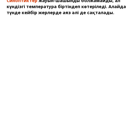
Синоптиктер
жауын-шашынды болжамайды, ал
күндізгі температура біртіндеп көтеріледі. Алайда
түнде кейбір жерлерде аяз әлі де сақталады.