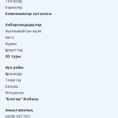
Театрлар
Көрмелер
Компаниялар каталогы
Хабарландырулар
Жылжымайтын мүлік
Авто
Жұмыс
Қызметтер
3D туры
Ауа райы
Қарағанды
Теміртау
Балқаш
Жезқазған
"Блогер" Жобасы
Анықтамалық
КӨЛІК КЕСТЕСІ