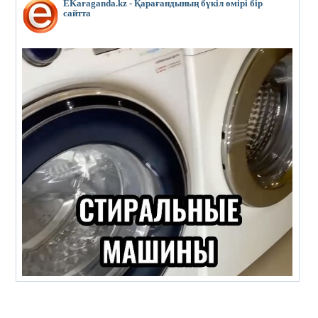
EKaraganda.kz - Қарағандының бүкіл өмірі бір
сайтта