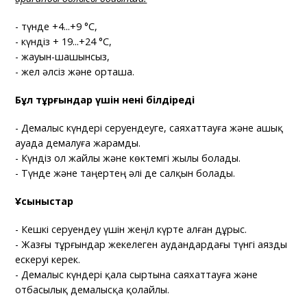
- түнде +4...+9 °C,
- күндіз + 19...+24 °C,
- жауын-шашынсыз,
- жел әлсіз және орташа.
Бұл тұрғындар үшін нені білдіреді
- Демалыс күндері серуендеуге, саяхаттауға және ашық
ауада демалуға жарамды.
- Күндіз ол жайлы және көктемгі жылы болады.
- Түнде және таңертең әлі де салқын болады.
Ұсыныстар
- Кешкі серуендеу үшін жеңіл күрте алған дұрыс.
- Жазғы тұрғындар жекелеген аудандардағы түнгі аязды
ескеруі керек.
- Демалыс күндері қала сыртына саяхаттауға және
отбасылық демалысқа қолайлы.