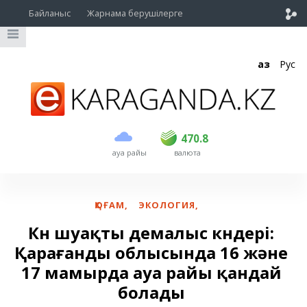
Байланыс
Жарнама берушілерге
Қаз
Рус
сатып алу
сату
USD
468.5
470.8
470.8
ауа райы
валюта
EUR
539
541.5
RUB
5.53
5.6
ҚОҒАМ
,
ЭКОЛОГИЯ
,
Күн шуақты демалыс күндері:
Қарағанды облысында 16 және
17 мамырда ауа райы қандай
болады