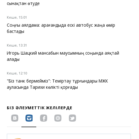
сынақтан өтуде
Кеше, 15:01
Соңғы аялдама: Қарағандыда ескі автобус жаңа өмір
бастады
Кеше, 13:31
Игорь Шацкий мансабын маусымның соңында аяқтай
алады
Кеше, 12:10
"Біз танк бермейміз": Теміртау тұрғындары МЖК
ауласында Тарихи көлікті қорғады
БІЗ ӘЛЕУМЕТТІК ЖЕЛІЛЕРДЕ