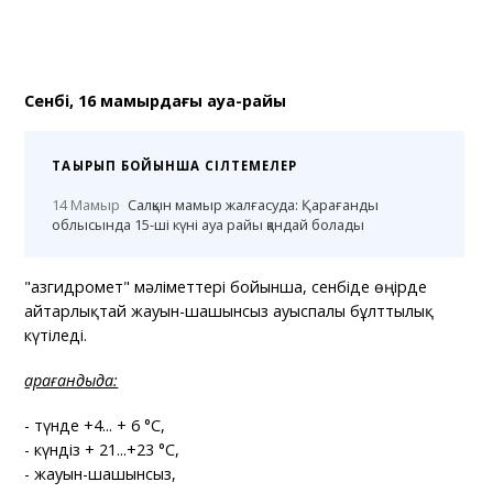
Сенбі, 16 мамырдағы ауа-райы
ТАҚЫРЫП БОЙЫНША СІЛТЕМЕЛЕР
14 Мамыр
Салқын мамыр жалғасуда: Қарағанды
облысында 15-ші күні ауа райы қандай болады
"Қазгидромет" мәліметтері бойынша, сенбіде өңірде
айтарлықтай жауын-шашынсыз ауыспалы бұлттылық
күтіледі.
Қарағандыда:
- түнде +4... + 6 °C,
- күндіз + 21...+23 °C,
- жауын-шашынсыз,