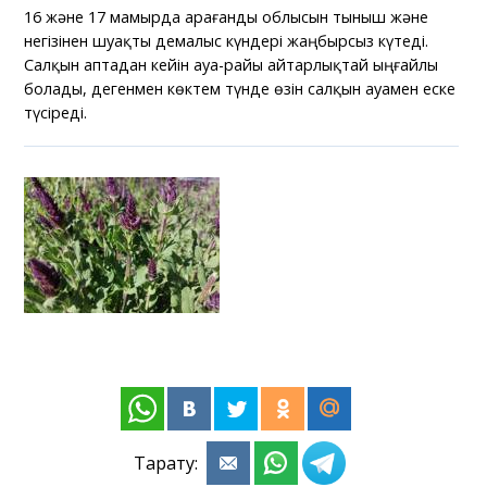
16 және 17 мамырда Қарағанды облысын тыныш және
негізінен шуақты демалыс күндері жаңбырсыз күтеді.
Салқын аптадан кейін ауа-райы айтарлықтай ыңғайлы
болады, дегенмен көктем түнде өзін салқын ауамен еске
түсіреді.
Тарату: