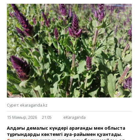
Сурет: ekaraganda.kz
15 Мамыр, 2026
21:05
eKaraganda
Алдағы демалыс күндері Қарағанды мен облыста
тұрғындарды көктемгі ауа-райымен қуантады.