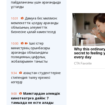
пайдаланғаны үшін Қарағандыда
ұсталды
Дамуға бес миллион:
10:31
мемлекеттік қолдау Қарағанды
облысының әлеуметтік
бизнесіне қалай көмектеседі
Ішкі істер
10:00
министрінің орынбасары
Қарағанды облысындағы
полицияның цифрлық
жобаларымен танысты
Қазақстан студенттеріне
9:34
стипендия төлеу ережесі
өзгерді
Маяктардан әлемдік
9:00
кинотеатрға дейін: 7
тамызда не есте қалады