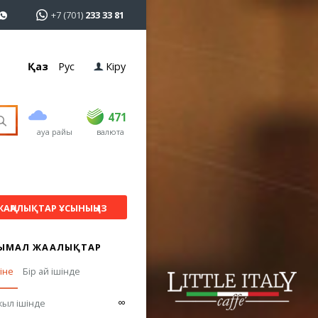
+7 (701)
233 33 81
Қаз
Рус
Кіру
сатып алу
сату
USD
468.5
471
471
ауа райы
валюта
EUR
539
541.5
RUB
5.53
5.6
ЖАҢАЛЫҚТАР ҰСЫНЫҢЫЗ
ЫМАЛ ЖАҢАЛЫҚТАР
гіне
Бір ай ішінде
∞
жыл ішінде