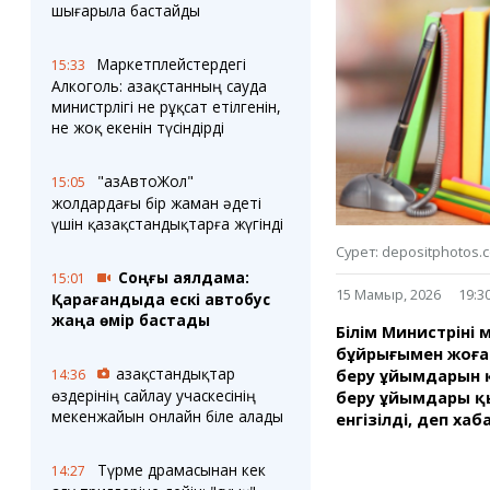
Блогер лентасы
Веб-камералар
шығарыла бастайды
Соққылар
Тығындар
Фотокомикстер
Қарағанды Картасы
Маркетплейстердегі
15:33
Аптаның коллажы
Ұйымдар
Алкоголь: Қазақстанның сауда
Ешкин жұлдыз
Менің учаскелік
министрлігі не рұқсат етілгенін,
жорамалы
не жоқ екенін түсіндірді
Жолдарды жабу
"ҚазАвтоЖол"
15:05
Қызметтер
Медиа
жолдардағы бір жаман әдеті
Аудармашы
Фото
үшін қазақстандықтарға жүгінді
Бейне
Сурет: depositphotos.
3D туры
Соңғы аялдама:
15:01
Timelapse
15 Мамыр, 2026
19:3
Қарағандыда ескі автобус
жаңа өмір бастады
Білім Министрінің
бұйрығымен жоғар
Қазақстандықтар
беру ұйымдарын қо
14:36
өздерінің сайлау учаскесінің
беру ұйымдары қыз
мекенжайын онлайн біле алады
енгізілді, деп ха
Түрме драмасынан кек
14:27