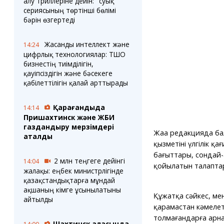
алу триллеріне дейін: "суық"
сериясының төртінші бөлімі
бәрін өзгертеді
Жасанды интеллект және
14:24
цифрлық технологиялар: ТШО
бизнестің тиімділігін,
қауіпсіздігін және бәсекеге
қабілеттілігін қалай арттырады
Қарағандыда
14:14
Пришахтинск және ЖБИ
газдандыру мерзімдері
Жаңа редакцияда ба
аталды
қызметінің үлгілік 
бағыттары, сондай-
2 млн теңгеге дейінгі
14:04
қойылатын талапта
жалақы: еңбек министрлігінде
қазақстандықтарға мұндай
ақшаның кімге ұсынылатыны
Құжатқа сәйкес, ме
айтылды
қарамастан кәмеле
толмағандарға арна
Шахтинск қаласында