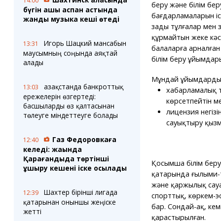
14:00
беру және білім бе
бүгін ашық аспан астында
бағдарламаларын і
жанды музыка кеші өтеді
заңды тұлғалар мен з
құрмайтын жеке кәс
Игорь Шацкий мансабын
13:31
балаларға арналға
маусымның соңында аяқтай
білім беру ұйымдар
алады
Мұндай ұйымдардың
Қазақстанда банкроттық
13:03
хабарламалық т
ережелерін өзгертеді:
көрсетпейтін м
басшыларды өз қалтасынан
лицензия негізі
төлеуге міндеттеуге болады
сауықтыру қызм
Газ Федоровкаға
12:40
келеді: жақында
Қарағандыда төртінші
Қосымша білім беру 
ұшыру кешені іске қосылады
қатарында ғылыми-
және қаржылық сауа
Шахтер бірінші лигада
12:39
спорттық, көркем-э
қатарынан оныншы жеңіске
бар. Сондай-ақ, ке
жетті
қарастырылған.