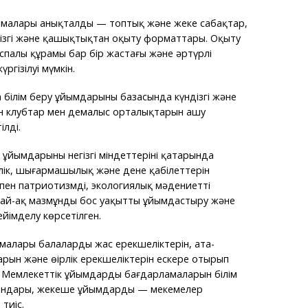
ормалары анықталды — топтық және жеке сабақтар,
ізгі және қашықтықтан оқыту форматтары. Оқыту
спалы құрамы бар бір жастағы және әртүрлі
ргізілуі мүмкін.
білім беру ұйымдарының базасында күндізгі және
н клубтар мен демалыс орталықтарын ашу
ілді.
ұйымдарының негізгі міндеттерінің қатарында
лік, шығармашылық және дене қабілеттерін
пен патриотизмді, экологиялық мәдениетті
дай-ақ мазмұнды бос уақытты ұйымдастыру және
йімделу көрсетілген.
малары балалардың жас ерекшеліктерін, ата-
рын және өңірлік ерекшеліктерін ескере отырып
. Мемлекеттік ұйымдардың бағдарламаларын білім
гандары, жекеше ұйымдардың — мекемелер
тиіс.