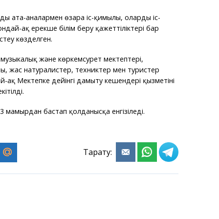
ың ата-аналармен өзара іс-қимылы, оларды іс-
ндай-ақ ерекше білім беру қажеттіліктері бар
стеу көзделген.
музыкалық және көркемсурет мектептері,
, жас натуралистер, техниктер мен туристер
-ақ Мектепке дейінгі дамыту кешендері қызметінің
кітілді.
3 мамырдан бастап қолданысқа енгізіледі.
Тарату: