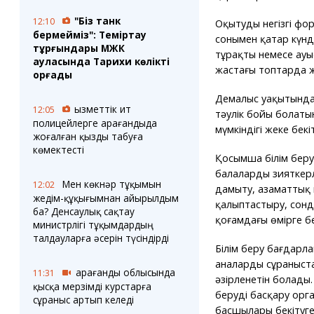
"Біз танк
12:10
Оқытудың негізгі ф
бермейміз": Теміртау
сонымен қатар күнд
тұрғындары МЖК
тұрақты немесе ауы
ауласында Тарихи көлікті
жастағы топтарда жү
қорғады
Демалыс уақытында 
Қызметтік ит
12:05
тәулік бойы болаты
полицейлерге Қарағандыда
мүмкіндігі жеке бекіт
жоғалған қызды табуға
көмектесті
Қосымша білім беру 
балалардың зияткер
Мен көкнәр тұқымын
12:02
дамыту, азаматтық 
жедім-құқығымнан айырылдым
қалыптастыру, сон
ба? Денсаулық сақтау
қоғамдағы өмірге бе
министрлігі тұқымдардың
талдауларға әсерін түсіндірді
Білім беру бағдарла
аналардың сұраныста
Қарағанды облысында
11:31
әзірленетін болады
қысқа мерзімді курстарға
беруді басқару ор
сұраныс артып келеді
басшылары бекітуге 