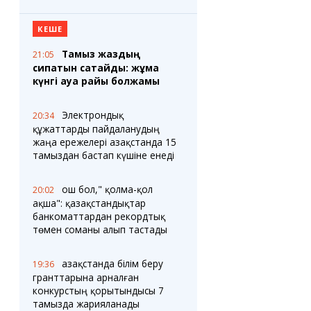
КЕШЕ
Тамыз жаздың
21:05
сипатын сақтайды: жұма
күнгі ауа райы болжамы
Электрондық
20:34
құжаттарды пайдаланудың
жаңа ережелері Қазақстанда 15
тамыздан бастап күшіне енеді
Қош бол," қолма-қол
20:02
ақша": қазақстандықтар
банкоматтардан рекордтық
төмен соманы алып тастады
Қазақстанда білім беру
19:36
гранттарына арналған
конкурстың қорытындысы 7
тамызда жарияланады