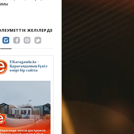
жамы
 ӘЛЕУМЕТТІК ЖЕЛІЛЕРДЕ
EKaraganda.kz -
Қарағандының бүкіл
өмірі бір сайтта