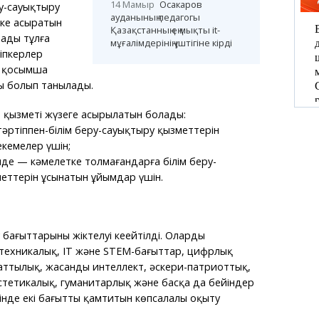
14 Мамыр
Осакаров
ру-сауықтыру
ауданының педагогы
ске асыратын
Қазақстанның ең мықты it-
аңды тұлға
мұғалімдерінің үштігіне кірді
іпкерлер
н қосымша
ы болып танылады.
 қызметі жүзеге асырылатын болады:
әртіппен-білім беру-сауықтыру қызметтерін
екемелер үшін;
нде — кәмелетке толмағандарға білім беру-
еттерін ұсынатын ұйымдар үшін.
бағыттарының жіктелуі кеңейтілді. Олардың
техникалық, IT және STEM-бағыттар, цифрлық
ттылық, жасанды интеллект, әскери-патриоттық,
стетикалық, гуманитарлық және басқа да бейіндер
мінде екі бағытты қамтитын көпсалалы оқыту