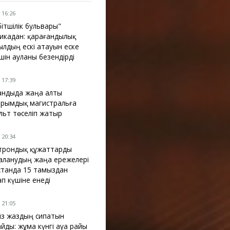
 16:26
бітшілік бульвары"
икадан: қарағандылық
ылдың ескі атауын еске
үшін ауланы безендірді
 17:39
ғандыда жаңа алты
рымдық магистральға
льт төселіп жатыр
 20:34
трондық құжаттарды
аланудың жаңа ережелері
қстанда 15 тамыздан
ап күшіне енеді
 21:05
з жаздың сипатын
айды: жұма күнгі ауа райы