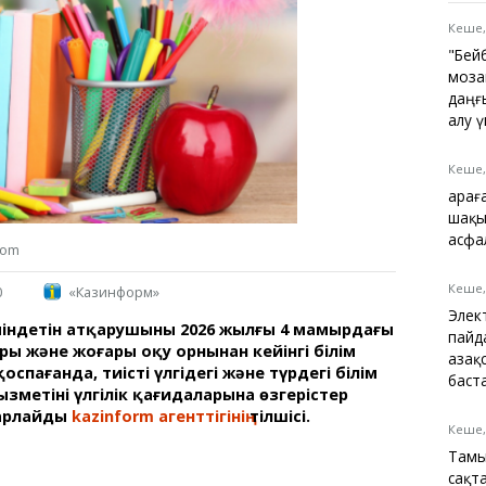
Қарағанды
Теміртау
Кеше,
Балқаш
"Бей
Жезқазған
моза
даңғ
алу 
Кеше,
Анықтамалық
Қара
КӨЛІК КЕСТЕСІ
шақы
Автобус аялдамалары
асфа
com
Төтенше жағдайлар
қызметі
Кеше,
0
«Казинформ»
Компаниялар каталогы
Элек
 міндетін атқарушының 2026 жылғы 4 мамырдағы
Шиналарды сатып
пайд
ы және жоғары оқу орнынан кейінгі білім
алыңыз, оңай!
Қаза
спағанда, тиісті үлгідегі және түрдегі білім
баст
метінің үлгілік қағидаларына өзгерістер
барлайды
kazinform агенттігінің
тілшісі.
Кеше,
Тамы
сақт