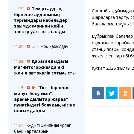
Теміртаудың
11:29
Сондай-ақ ұйымдард
бірнеше ауданының
шараларға тарту, со
тұрғындары кабельдер
балалармен жұмыс і
зақымдалғаннан кейін
электр қуатынсыз қалды
Бұйрықпен балалар 
оқушылар сарайлары
ЕНТ жоқ қабылдау
11:26
станциялары, сондай
жекелеген тәртібі бе
Қарағандыдағы
11:23
Магнитогорскаяда екі
Құжат 2026 жылғы 2
жеңіл автокөлік соқтығысты
"Тіпті бірнеше
11:15
минут болу қиын":
қарағандылықтар жарақат
пунктіндегі бояудың иісіне
шағымданды
Күдікті әмиянды ұрлап,
11:01
банк карталарын