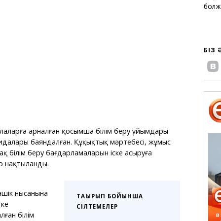
бол
БІЗ
лаларға арналған қосымша білім беру ұйымдары
қағидалары баяндалған. Құқықтық мәртебесі, жұмыс
ақ білім беру бағдарламаларын іске асыруға
р нақтыланды.
ншік нысанына
ТАҚЫРЫП БОЙЫНША
тке
СІЛТЕМЕЛЕР
лған білім