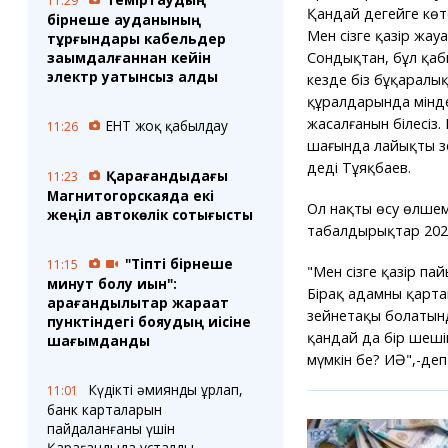
11:29
Қандай деңгейге көт
бірнеше ауданының
Мен сізге қазір жау
тұрғындары кабельдер
Сондықтан, бұл қа
зақымдалғаннан кейін
электр қуатынсыз қалды
кезде біз бұқаралы
құралдарында мінде
жасалғанын білесіз.
ЕНТ жоқ қабылдау
11:26
шағында лайықты зе
деді Тұяқбаев.
Қарағандыдағы
11:23
Магнитогорскаяда екі
Ол нақты өсу өлшем
жеңіл автокөлік соқтығысты
табалдырықтар 2026
"Тіпті бірнеше
11:15
"Мен сізге қазір п
минут болу қиын":
Бірақ адамның қарта
қарағандылықтар жарақат
зейнетақы болатынд
пунктіндегі бояудың иісіне
қандай да бір шеші
шағымданды
мүмкін бе? ИӘ",-де
Күдікті әмиянды ұрлап,
11:01
банк карталарын
пайдаланғаны үшін
Қарағандыда ұсталды