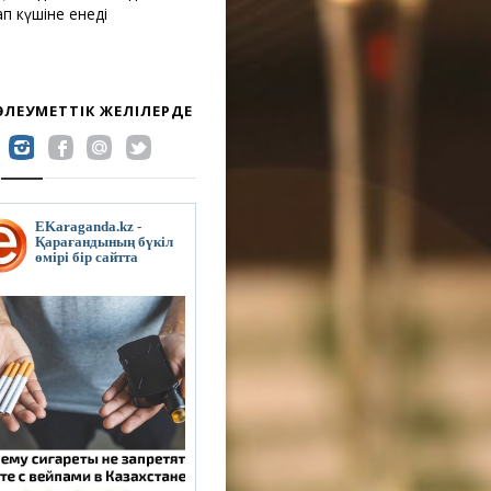
ап күшіне енеді
 ӘЛЕУМЕТТІК ЖЕЛІЛЕРДЕ
EKaraganda.kz -
Қарағандының бүкіл
өмірі бір сайтта