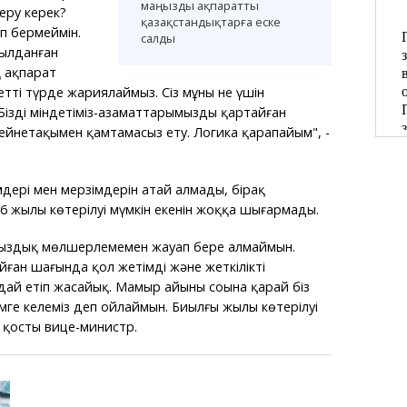
маңызды ақпаратты
еру керек?
қазақстандықтарға еске
ап бермеймін.
салды
былданған
қ ақпарат
тті түрде жариялаймыз. Сіз мұның не үшін
 Біздің міндетіміз-азаматтарымызды қартайған
йнетақымен қамтамасыз ету. Логика қарапайым", -
дері мен мерзімдерін атай алмады, бірақ
 жылы көтерілуі мүмкін екенін жоққа шығармады.
айыздық мөлшерлемемен жауап бере алмаймын.
йған шағында қол жетімді және жеткілікті
ай етіп жасайық. Мамыр айының соңына қарай біз
мге келеміз деп ойлаймын. Биылғы жылы көтерілуі
п қосты вице-министр.