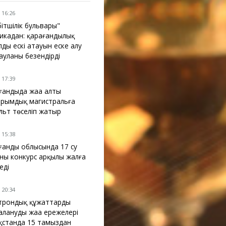
 16:26
бітшілік бульвары"
икадан: қарағандылық
лдың ескі атауын еске алу
 ауланы безендірді
 17:39
ғандыда жаңа алты
рымдық магистральға
льт төселіп жатыр
 15:38
ғанды облысында 17 су
ны конкурс арқылы жалға
еді
 20:34
трондық құжаттарды
аланудың жаңа ережелері
қстанда 15 тамыздан