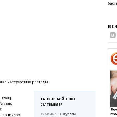
баст
БІЗ
әл көтерілетінін растады.
ептеулер
ТАҚЫРЫП БОЙЫНША
 Ұлттық
СІЛТЕМЕЛЕР
ік
15 Мамыр
ЭЦҚ туралы
льтациялар.