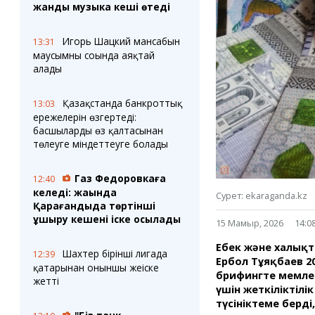
Блогер лентасы
Веб-камералар
жанды музыка кеші өтеді
Соққылар
Тығындар
Фотокомикстер
Қарағанды Картасы
Игорь Шацкий мансабын
13:31
Аптаның коллажы
Ұйымдар
маусымның соңында аяқтай
Ешкин жұлдыз
Менің учаскелік
алады
жорамалы
Жолдарды жабу
Қазақстанда банкроттық
13:03
ережелерін өзгертеді:
Қызметтер
Медиа
басшыларды өз қалтасынан
Аудармашы
Фото
төлеуге міндеттеуге болады
Бейне
3D туры
Газ Федоровкаға
12:40
Timelapse
келеді: жақында
Сурет: ekaraganda.kz
Қарағандыда төртінші
ұшыру кешені іске қосылады
15 Мамыр, 2026
14:0
Еңбек және халықт
Шахтер бірінші лигада
12:39
Ербол Тұяқбаев 2
қатарынан оныншы жеңіске
брифингте мемлеке
жетті
үшін жеткіліктілі
түсініктеме берд