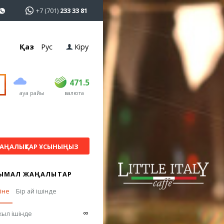
+7 (701)
233 33 81
Қаз
Рус
Кіру
сатып алу
сату
USD
470
471.5
471.5
ауа райы
валюта
EUR
540
542
RUB
5.53
5.61
АҢАЛЫҚТАР ҰСЫНЫҢЫЗ
ЫМАЛ ЖАҢАЛЫҚТАР
гіне
Бір ай ішінде
∞
жыл ішінде