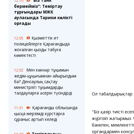
"Біз танк
12:10
бермейміз": Теміртау
тұрғындары МЖК
ауласында Тарихи көлікті
қорғады
Қызметтік ит
12:05
полицейлерге Қарағандыда
жоғалған қызды табуға
көмектесті
Мен көкнәр тұқымын
12:02
жедім-құқығымнан айырылдым
ба? Денсаулық сақтау
министрлігі тұқымдардың
талдауларға әсерін түсіндірді
Ол табалдырықтар д
Қарағанды облысында
11:31
"Біз қазір тиісті ес
қысқа мерзімді курстарға
жүргізіп жатырмыз.
сұраныс артып келеді
банкпен, мемлекетт
органдармен консу
Теміртаудың