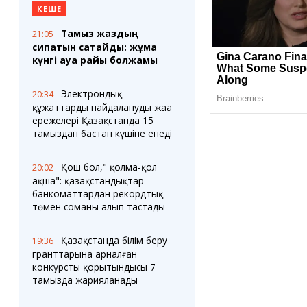
КЕШЕ
Тамыз жаздың
21:05
сипатын сақтайды: жұма
күнгі ауа райы болжамы
Электрондық
20:34
құжаттарды пайдаланудың жаңа
ережелері Қазақстанда 15
тамыздан бастап күшіне енеді
Қош бол," қолма-қол
20:02
ақша": қазақстандықтар
банкоматтардан рекордтық
төмен соманы алып тастады
Қазақстанда білім беру
19:36
гранттарына арналған
конкурстың қорытындысы 7
тамызда жарияланады