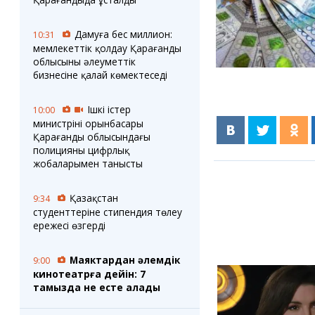
Дамуға бес миллион:
10:31
мемлекеттік қолдау Қарағанды
облысының әлеуметтік
бизнесіне қалай көмектеседі
Ішкі істер
10:00
министрінің орынбасары
Қарағанды облысындағы
полицияның цифрлық
жобаларымен танысты
Қазақстан
9:34
студенттеріне стипендия төлеу
ережесі өзгерді
Маяктардан әлемдік
9:00
кинотеатрға дейін: 7
тамызда не есте қалады