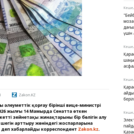
Қарағанды
Теміртау
Кеше,
Балқаш
"Бей
Жезқазған
моза
даңғы
үшін
Кеше,
Анықтамалық
Қара
КӨЛІК КЕСТЕСІ
шақы
Автобус аялдамалары
асфа
Төтенше жағдайлар
қызметі
Кеше,
Компаниялар каталогы
Қара
Шиналарды сатып
айды
8
Zakon.KZ
алыңыз, оңай!
беріл
ы әлеуметтік қорғау бірінші вице-министрі
026 жылғы 14 Мамырда Сенатта өткен
Кеше,
ттің зейнетақы жинақтарының бір бөлігін алу
Элек
к шегін арттыру жөніндегі жоспарларына
пайд
і, деп хабарлайды корреспондент
Zakon.kz
.
Қаза