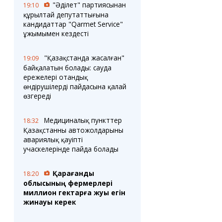
"Әділет" партиясынан
19:10
құрылтай депутаттығына
кандидаттар "Qarmet Service"
ұжымымен кездесті
"Қазақстанда жасалған"
19:09
байқалатын болады: сауда
ережелері отандық
өндірушілердің пайдасына қалай
өзгереді
Медициналық пункттер
18:32
Қазақстанның автожолдарының
авариялық қауіпті
учаскелерінде пайда болады
Қарағанды
18:20
облысының фермерлері
миллион гектарға жуық егін
жинауы керек