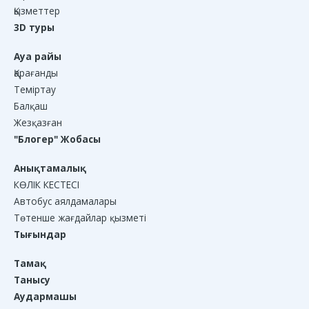
Қызметтер
3D туры
Ауа райы
Қарағанды
Теміртау
Балқаш
Жезқазған
"Блогер" Жобасы
Анықтамалық
КӨЛІК КЕСТЕСІ
Автобус аялдамалары
Төтенше жағдайлар қызметі
Тығындар
Тамақ
Танысу
Аудармашы