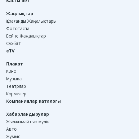
Басты бет
Жаңалықтар
Қарағанды Жаңалықтары
Фототаспа
Бейне Жаңалықтар
Сұхбат
eTV
Плакат
Кино
Музыка
Театрлар
Көрмелер
Компаниялар каталогы
Хабарландырулар
Жылжымайтын мүлік
Авто
Жұмыс