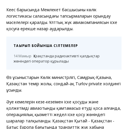
Кеңес барысында Мемлекет басшысының көлік
логистикасы саласындағы тапсырмаларын орындау
мәселелері қаралды. Ұлттық жүк авиакомпаниясын іске
қосуға ерекше назар аударылды.
ТАҚЫРЫП БОЙЫНША СІЛТЕМЕЛЕР
14 Мамыр
Қазақстанда радиоактивті қалдықтар
жөніндегі оператор құрылады
Өз ұсыныстарын Көлік министрлігі, Самұрық-Қазына,
Қазақстан темір жолы, сондай-ақ Turlov private холдингі
ұсынды.
Әуе кемелерін кезең-кезеңімен іске қосуды және
қолжетімді авиаотынды қамтамасыз етуді қоса алғанда,
операциялық қызметті жедел іске қосу жөніндегі
шаралар талқыланды. Қазақстан Қытай - Қазақстан -
Батыс Еуропа бағытында транзиттік жүк хабына