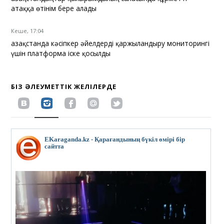
атаққа өтінім бере алады
Кеше, 17:04
Қазақстанда кәсіпкер әйелдерді қаржыландыру мониторингі
үшін платформа іске қосылды
БІЗ ӘЛЕУМЕТТІК ЖЕЛІЛЕРДЕ
EKaraganda.kz - Қарағандының бүкіл өмірі бір
сайтта