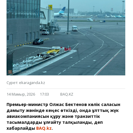
Сурет: ekaraganda.kz
14 Мамыр, 2026
17:03
BAQ.KZ
Премьер-министр Олжас Бектенов көлік саласын
дамыту жөнінде кеңес өткізді, онда ұлттық жүк
авиакомпаниясын құру және транзиттік
тасымалдарды ұлғайту талқыланды, деп
хабарлайды
BAQ.kz
.