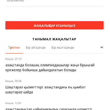
ЖАҢАЛЫҚТАР ҰСЫНЫҢЫЗ
ТАНЫМАЛ ЖАҢАЛЫҚТАР
∞
Тәулігіне
Бір ай ішінде
Бір жыл ішінде
Кеше, 21:13
Қазақстанда болашақ олимпиадашылар жаңа бірыңғай
ережелер бойынша дайындалатын болады
Кеше, 09:04
Шаштараз қызметтері: Қазақстандағы ең қымбат
шаштараз қайда
Кеше, 12:01
Қазақстандықтар қайырымдылық саласында құрметті