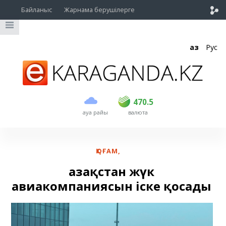
Байланыс
Жарнама берушілерге
Қаз
Рус
сатып алу
сату
USD
469.5
470.5
470.5
ауа райы
валюта
EUR
539
543
RUB
5.45
5.53
ҚОҒАМ
,
Қазақстан жүк
авиакомпаниясын іске қосады