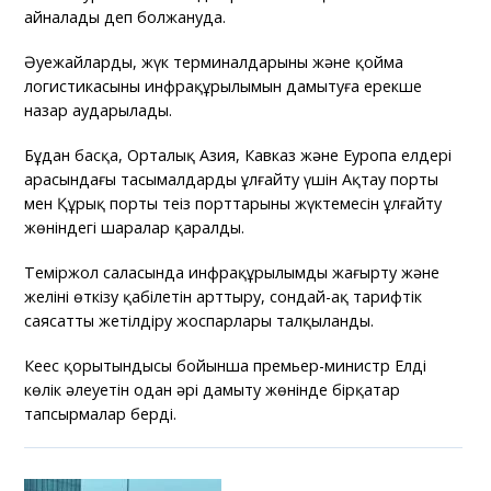
айналады деп болжануда.
Әуежайлардың, жүк терминалдарының және қойма
логистикасының инфрақұрылымын дамытуға ерекше
назар аударылады.
Бұдан басқа, Орталық Азия, Кавказ және Еуропа елдері
арасындағы тасымалдарды ұлғайту үшін Ақтау порты
мен Құрық порты теңіз порттарының жүктемесін ұлғайту
жөніндегі шаралар қаралды.
Теміржол саласында инфрақұрылымды жаңғырту және
желінің өткізу қабілетін арттыру, сондай-ақ тарифтік
саясатты жетілдіру жоспарлары талқыланды.
Кеңес қорытындысы бойынша премьер-министр Елдің
көлік әлеуетін одан әрі дамыту жөнінде бірқатар
тапсырмалар берді.