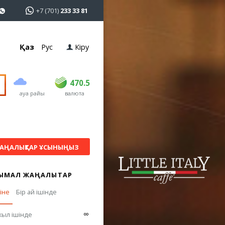
+7 (701)
233 33 81
Қаз
Рус
Кіру
сатып алу
сату
USD
468.5
470.5
470.5
ауа райы
валюта
EUR
539
544
RUB
5.51
5.58
АҢАЛЫҚТАР ҰСЫНЫҢЫЗ
ЫМАЛ ЖАҢАЛЫҚТАР
гіне
Бір ай ішінде
∞
жыл ішінде