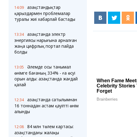
Қазақстандықтар
14:09
қарыздармен проблемалар
туралы жиі хабарлай бастады
Қазақстанда электр
13:34
энергиясы нарығына арналған
жаңа цифрлық портал пайда
болды
Әлемде осы танымал
13:05
өнімге бағаның 334% - ға өсуі
орын алды: Қазақстанда жағдай
қалай
Қазақстанда сатылымнан
12:34
16 тоннадан астам қауіпті өнім
алынды
84 млн төлем картасы:
12:08
Қазақстандағы жалақы