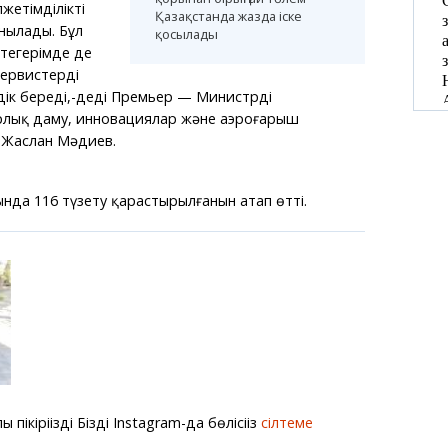
жетімділікті
Қазақстанда жазда іске
нылады. Бұл
қосылады
теңгерімде де
 сервистерді
дік береді,-деді Премьер — Министрдің
рлық даму, инновациялар және аэроғарыш
і Жаслан Мәдиев.
ында 116 түзету қарастырылғанын атап өтті.
ікіріңізді Біздің Instagram-да бөлісіңіз
сілтеме