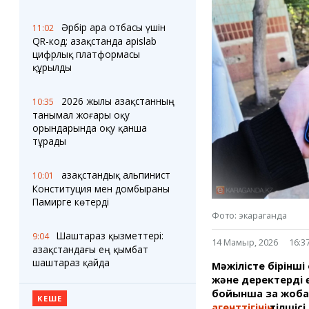
Блогер лентасы
Веб-камералар
Соққылар
Тығындар
Әрбір ара отбасы үшін
11:02
Фотокомикстер
Қарағанды Картасы
QR-код: Қазақстанда apislab
Аптаның коллажы
Ұйымдар
цифрлық платформасы
Ешкин жұлдыз
Менің учаскелік
құрылды
жорамалы
Жолдарды жабу
2026 жылы Қазақстанның
10:35
танымал жоғары оқу
Қызметтер
Медиа
орындарында оқу қанша
Аудармашы
Фото
тұрады
Бейне
3D туры
Қазақстандық альпинист
10:01
Timelapse
Конституция мен домбыраны
Памирге көтерді
Фото: экараганда
Шаштараз қызметтері:
9:04
14 Мамыр, 2026
16:3
Қазақстандағы ең қымбат
шаштараз қайда
Мәжілісте бірін
және деректерді 
бойынша заң жоб
КЕШЕ
агенттігінің
тілшісі