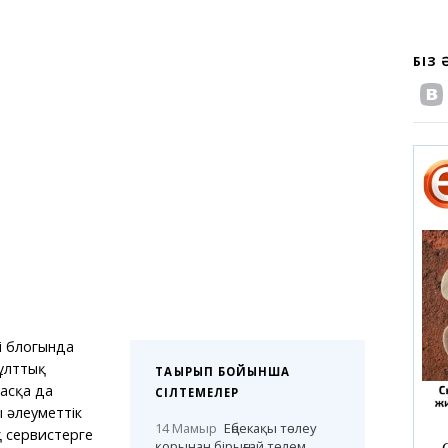
БІЗ
ші блогында
 ұлттық
ТАҚЫРЫП БОЙЫНША
асқа да
СІЛТЕМЕЛЕР
 әлеуметтік
14 Мамыр
Еңбекақы төлеу
 сервистерге
қорынан бірыңғай төлем