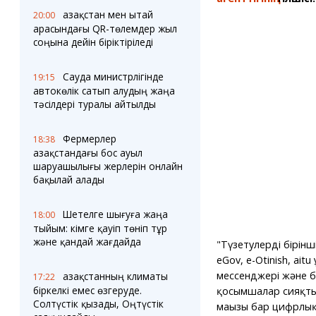
Қазақстан мен Қытай
20:00
арасындағы QR-төлемдер жыл
соңына дейін біріктіріледі
Сауда министрлігінде
19:15
автокөлік сатып алудың жаңа
тәсілдері туралы айтылды
Фермерлер
18:38
Қазақстандағы бос ауыл
шаруашылығы жерлерін онлайн
бақылай алады
Шетелге шығуға жаңа
18:00
тыйым: кімге қауіп төніп тұр
және қандай жағдайда
"Түзетулердің бірін
eGov, e-Otinish, aitu
мессенджері және б
Қазақстанның климаты
17:22
біркелкі емес өзгеруде.
қосымшалар сияқты
Солтүстік қызады, Оңтүстік
маңызы бар цифрлық