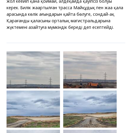
жол кеңейіп қана қоймай, әлдеқайда қауіпсіз болуы
керек. Билік жаңартылған трасса Майқұдық пен жаңа қала
арасында көлік ағындарын қайта бөлуге, сондай-ақ
Қарағанды қаласының орталық магистральдарына
жүктемені азайтуға мүмкіндік береді деп есептейді.