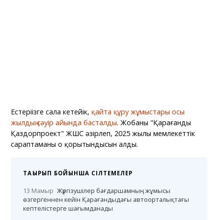
Естеріңізге сала кетейік,
қайта құру жұмыстары осы
жылдың сәуір айында басталды
. Жобаны "Қарағанды
Қаздорпроект" ЖШС әзірлеп, 2025 жылы мемлекеттік
сараптаманың оң қорытындысын алды.
ТАҚЫРЫП БОЙЫНША СІЛТЕМЕЛЕР
13 Мамыр
Жүргізушілер бағдаршамның жұмысы
өзгергеннен кейін Қарағандыдағы автоорталықтағы
кептелістерге шағымданады