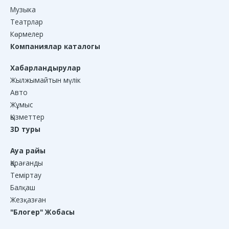
Музыка
Театрлар
Көрмелер
Компаниялар каталогы
Хабарландырулар
Жылжымайтын мүлік
Авто
Жұмыс
Қызметтер
3D туры
Ауа райы
Қарағанды
Теміртау
Балқаш
Жезқазған
"Блогер" Жобасы