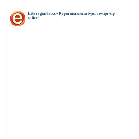
EKaraganda.kz - Қарағандының бүкіл өмірі бір
сайтта