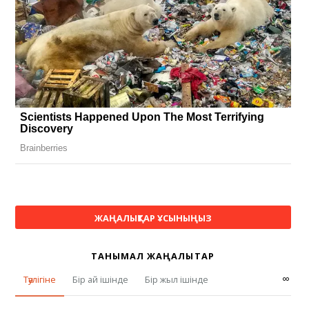
ЖАҢАЛЫҚТАР ҰСЫНЫҢЫЗ
ТАНЫМАЛ ЖАҢАЛЫҚТАР
∞
Тәулігіне
Бір ай ішінде
Бір жыл ішінде