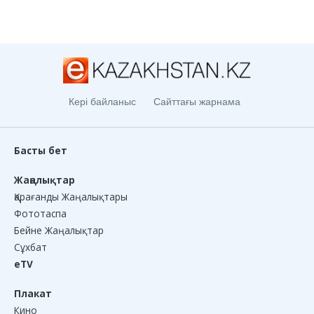
Кері байланыс
Сайттағы жарнама
Басты бет
Жаңалықтар
Қарағанды Жаңалықтары
Фототаспа
Бейне Жаңалықтар
Сұхбат
eTV
Плакат
Кино