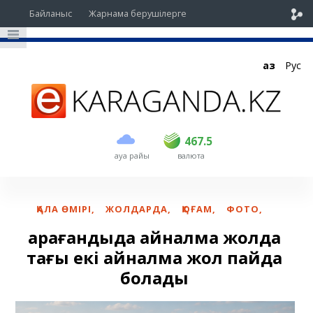
Байланыс
Жарнама берушілерге
Қаз
Рус
сатып алу
сату
USD
466
467.5
467.5
ауа райы
валюта
EUR
535
541.5
RUB
5.4
5.48
ҚАЛА ӨМІРІ
,
ЖОЛДАРДА
,
ҚОҒАМ
,
ФОТО
,
Қарағандыда айналма жолда
тағы екі айналма жол пайда
болады