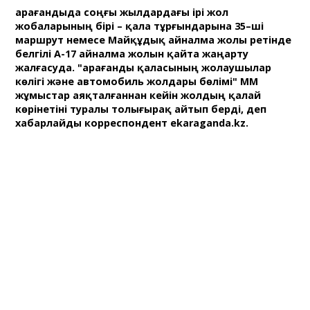
Қарағандыда соңғы жылдардағы ірі жол
жобаларының бірі – қала тұрғындарына 35–ші
маршрут немесе Майқұдық айналма жолы ретінде
белгілі А-17 айналма жолын қайта жаңарту
жалғасуда. "Қарағанды қаласының жолаушылар
көлігі және автомобиль жолдары бөлімі" ММ
жұмыстар аяқталғаннан кейін жолдың қалай
көрінетіні туралы толығырақ айтып берді, деп
хабарлайды корреспондент ekaraganda.kz.