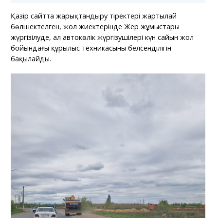
Қазір сайтта жарықтандыру тіректері жартылай
бөлшектелген, жол жиектерінде Жер жұмыстары
жүргізілуде, ал автокөлік жүргізушілері күн сайын жол
бойындағы құрылыс техникасының белсенділігін
бақылайды.