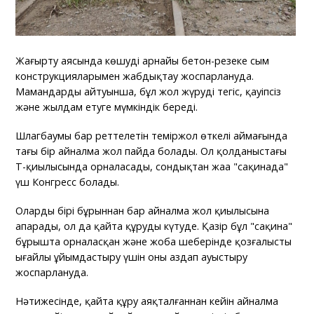
Жаңғырту аясында көшуді арнайы бетон-резеңке сым
конструкцияларымен жабдықтау жоспарлануда.
Мамандардың айтуынша, бұл жол жүруді тегіс, қауіпсіз
және жылдам етуге мүмкіндік береді.
Шлагбаумы бар реттелетін теміржол өткелі аймағында
тағы бір айналма жол пайда болады. Ол қолданыстағы
Т-қиылысында орналасады, сондықтан жаңа "сақинада"
үш Конгресс болады.
Олардың бірі бұрыннан бар айналма жол қиылысына
апарады, ол да қайта құруды күтуде. Қазір бұл "сақина"
бұрышта орналасқан және жоба шеңберінде қозғалысты
ыңғайлы ұйымдастыру үшін оны аздап ауыстыру
жоспарлануда.
Нәтижесінде, қайта құру аяқталғаннан кейін айналма