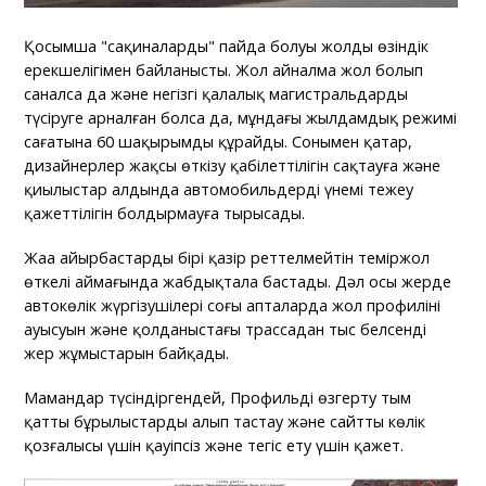
Қосымша "сақиналардың" пайда болуы жолдың өзіндік
ерекшелігімен байланысты. Жол айналма жол болып
саналса да және негізгі қалалық магистральдарды
түсіруге арналған болса да, мұндағы жылдамдық режимі
сағатына 60 шақырымды құрайды. Сонымен қатар,
дизайнерлер жақсы өткізу қабілеттілігін сақтауға және
қиылыстар алдында автомобильдерді үнемі тежеу
қажеттілігін болдырмауға тырысады.
Жаңа айырбастардың бірі қазір реттелмейтін теміржол
өткелі аймағында жабдықтала бастады. Дәл осы жерде
автокөлік жүргізушілері соңғы апталарда жол профилінің
ауысуын және қолданыстағы трассадан тыс белсенді
жер жұмыстарын байқады.
Мамандар түсіндіргендей, Профильді өзгерту тым
қатты бұрылыстарды алып тастау және сайтты көлік
қозғалысы үшін қауіпсіз және тегіс ету үшін қажет.