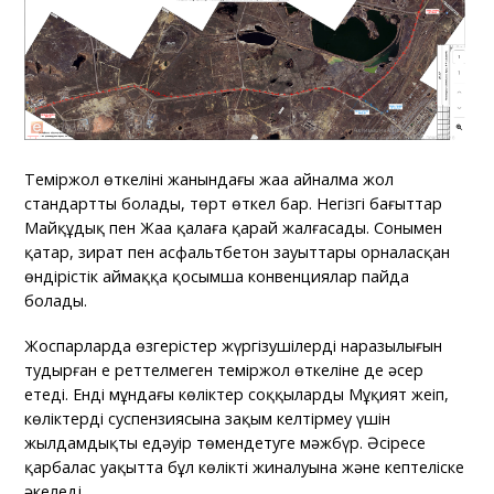
Теміржол өткелінің жанындағы жаңа айналма жол
стандартты болады, төрт өткел бар. Негізгі бағыттар
Майқұдық пен Жаңа қалаға қарай жалғасады. Сонымен
қатар, зират пен асфальтбетон зауыттары орналасқан
өндірістік аймаққа қосымша конвенциялар пайда
болады.
Жоспарларда өзгерістер жүргізушілердің наразылығын
тудырған ең реттелмеген теміржол өткеліне де әсер
етеді. Енді мұндағы көліктер соққыларды Мұқият жеңіп,
көліктердің суспензиясына зақым келтірмеу үшін
жылдамдықты едәуір төмендетуге мәжбүр. Әсіресе
қарбалас уақытта бұл көліктің жиналуына және кептеліске
әкеледі.