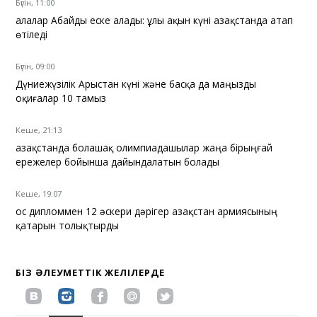
Бүгін, 11:00
Қалалар Абайды еске алады: ұлы ақын күні Қазақстанда атап
өтіледі
Бүгін, 09:00
Дүниежүзілік Арыстан күні және басқа да маңызды
оқиғалар 10 тамыз
Кеше, 21:13
Қазақстанда болашақ олимпиадашылар жаңа бірыңғай
ережелер бойынша дайындалатын болады
Кеше, 19:07
Қос дипломмен 12 әскери дәрігер Қазақстан армиясының
қатарын толықтырды
БІЗ ӘЛЕУМЕТТІК ЖЕЛІЛЕРДЕ