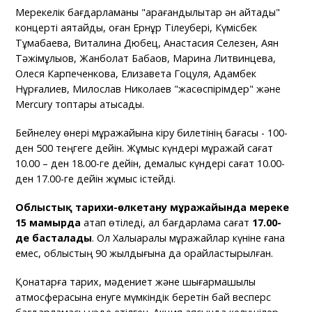
Мерекелік бағдарламаны "қарағандылықтар ән айтады"
концерті аяқтайды, оған Ернұр Тілеубері, Күмісбек
Тұмабаева, Виталина Дюбец, Анастасия Селезен, Аян
Тәжімұлықов, Жанболат Бабақов, Марина Литвинцева,
Олеся Карпеченкова, Елизавета Гоцуля, Адамбек
Нұрғалиев, Милослав Николаев "жасөспірімдер" және
Mercury топтары қатысады.
Бейнелеу өнері мұражайына кіру билетінің бағасы - 100-
ден 500 теңгеге дейін. Жұмыс күндері мұражай сағат
10.00 – ден 18.00-ге дейін, демалыс күндері сағат 10.00-
ден 17.00-ге дейін жұмыс істейді.
Облыстық тарихи-өлкетану мұражайында мереке
15 мамырда
атап өтіледі, ал бағдарлама сағат
17.00-
де басталады
. Ол Халықаралық мұражайлар күніне ғана
емес, облыстың 90 жылдығына да орайластырылған.
Қонақтарға тарих, мәдениет және шығармашылық
атмосферасына енуге мүмкіндік беретін бай весперс