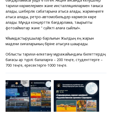
бағдарламасы уәде етілген. Акция аясында келушілер
тарихи көрмелермен және инсталляциялармен таныса
алады, шеберлік сабақтарына қатыса алады, жәрмеңкеге
қатыса алады, ретро-автомобильдер көрмесін көре
алады. Мұнда концерттік бағдарлама, тақырыптық
фотоаймақтар және " сүйікті қалаға сыйлық!».
Ұйымдастырушылар барлығын Жылдың ең жарқын
мәдени оқиғаларының біріне қатысуға шақырады.
Облыстық тарихи-өлкетану мұражайындағы билеттердің
бағасы әр түрлі: балаларға – 200 теңге, студенттерге –
700 теңге, ересектерге-1000 теңге.