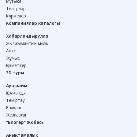
Музыка
Театрлар
Көрмелер
Компаниялар каталогы
Хабарландырулар
Жылжымайтын мүлік
Авто
Жұмыс
Қызметтер
3D туры
Ауа райы
Қарағанды
Теміртау
Балқаш
Жезқазған
"Блогер" Жобасы
Анықтамалық