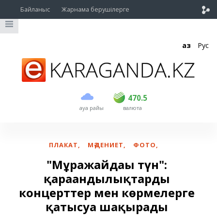
Байланыс
Жарнама берушілерге
Қаз
Рус
сатып алу
сату
USD
468.5
470.5
470.5
ауа райы
валюта
EUR
539
544
RUB
5.51
5.58
ПЛАКАТ
,
МӘДЕНИЕТ
,
ФОТО
,
"Мұражайдағы түн":
қарағандылықтарды
концерттер мен көрмелерге
қатысуға шақырады