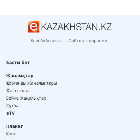
Кері байланыс
Сайттағы жарнама
Басты бет
Жаңалықтар
Қарағанды Жаңалықтары
Фототаспа
Бейне Жаңалықтар
Сұхбат
eTV
Плакат
Кино