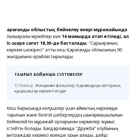
Қарағанды облыстық бейнелеу өнері мұражайында
Халықаралық музейлер күні
14 мамырда атап өтіледі, ал
іс-шара сағат 18.30-да басталады
. "Сарыарқаның
көркем шежіресі" атты кеш Қарағанды облысының 90
жылдығына орайластырылады.
ТАҚЫРЫП БОЙЫНША СІЛТЕМЕЛЕР
12 Мамыр
Жанданған фольклор: Қарағандыда авторлық
қуыршақтар көрмесі өтуде
Кеш барысында келушілер үшін аймақтың көркемдік
тарихын және белгілі шеберлердің шығармашылығын
бейнелейтін мұражай қорларынан көрмелер жұмыс
істейтін болады. Бағдарламада "Дружба" клубының
витраждар көрмесі ерекше орын алады, дейді