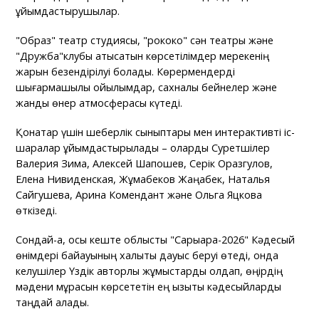
ұйымдастырушылар.
"Образ" театр студиясы, "рококо" сән театры және
"Дружба"клубы қатысатын көрсетілімдер мерекенің
жарқын безендірілуі болады. Көрермендерді
шығармашылық қойылымдар, сахналық бейнелер және
жанды өнер атмосферасы күтеді.
Қонақтар үшін шеберлік сыныптары мен интерактивті іс-
шаралар ұйымдастырылады – оларды Суретшілер
Валерия Зима, Алексей Шапошев, Серік Оразгулов,
Елена Нивиденская, Жұмабеков Жаңабек, Наталья
Сайгушева, Арина Комендант және Ольга Яцкова
өткізеді.
Сондай-ақ, осы кеште облыстық "Сарыарқа-2026" Кәдесый
өнімдері байқауының халықтық дауыс беруі өтеді, онда
келушілер Үздік авторлық жұмыстарды қолдап, өңірдің
мәдени мұрасын көрсететін ең қызықты кәдесыйларды
таңдай алады.