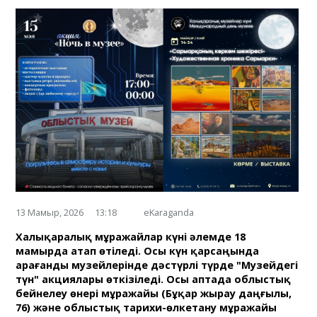
13 Мамыр, 2026
13:18
eKaraganda
Халықаралық мұражайлар күні әлемде 18
мамырда атап өтіледі. Осы күн қарсаңында
Қарағанды музейлерінде дәстүрлі түрде "Музейдегі
түн" акциялары өткізіледі. Осы аптада облыстық
бейнелеу өнері мұражайы (Бұқар жырау даңғылы,
76) және облыстық тарихи-өлкетану мұражайы