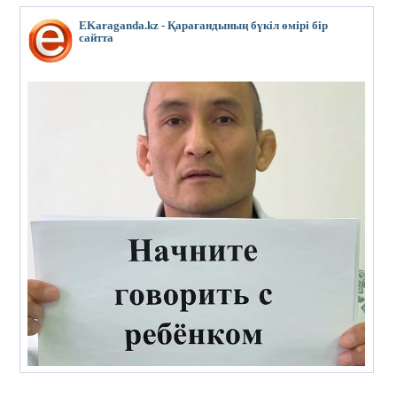
EKaraganda.kz - Қарағандының бүкіл өмірі бір
сайтта