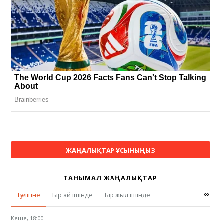
ЖАҢАЛЫҚТАР ҰСЫНЫҢЫЗ
ТАНЫМАЛ ЖАҢАЛЫҚТАР
∞
Тәулігіне
Бір ай ішінде
Бір жыл ішінде
Кеше, 18:00