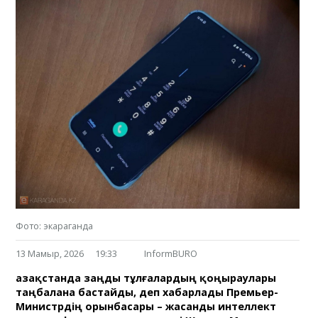
Фото: экараганда
13 Мамыр, 2026
19:33
InformBURO
Қазақстанда заңды тұлғалардың қоңыраулары
таңбалана бастайды, деп хабарлады Премьер-
Министрдің орынбасары – жасанды интеллект