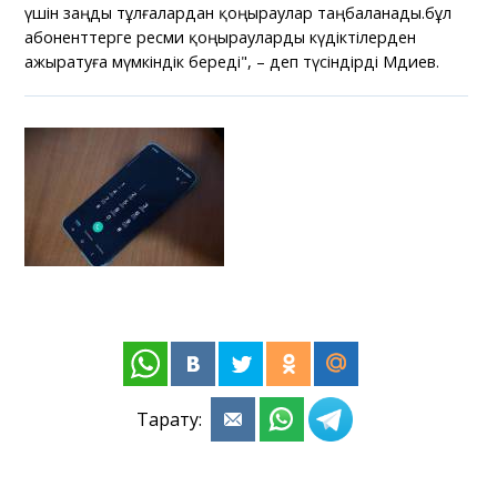
үшін заңды тұлғалардан қоңыраулар таңбаланады.бұл
абоненттерге ресми қоңырауларды күдіктілерден
ажыратуға мүмкіндік береді", – деп түсіндірді Мәдиев.
Тарату: