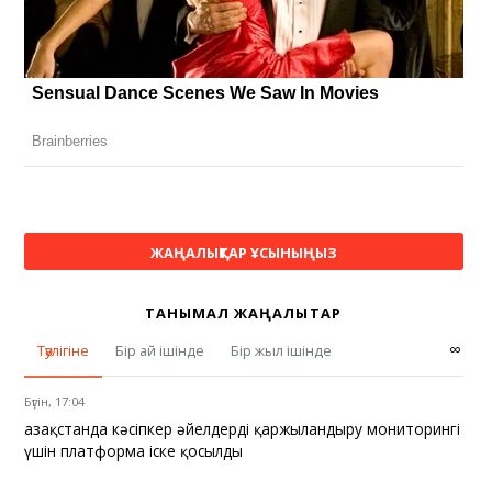
ЖАҢАЛЫҚТАР ҰСЫНЫҢЫЗ
ТАНЫМАЛ ЖАҢАЛЫҚТАР
∞
Тәулігіне
Бір ай ішінде
Бір жыл ішінде
Бүгін, 17:04
Қазақстанда кәсіпкер әйелдерді қаржыландыру мониторингі
үшін платформа іске қосылды