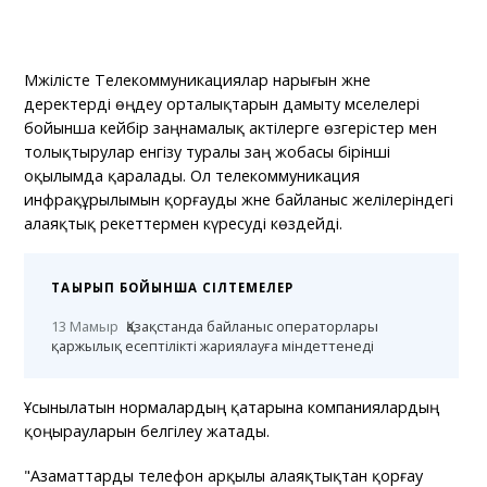
Мәжілісте Телекоммуникациялар нарығын және
деректерді өңдеу орталықтарын дамыту мәселелері
бойынша кейбір заңнамалық актілерге өзгерістер мен
толықтырулар енгізу туралы заң жобасы бірінші
оқылымда қаралады. Ол телекоммуникация
инфрақұрылымын қорғауды және байланыс желілеріндегі
алаяқтық әрекеттермен күресуді көздейді.
ТАҚЫРЫП БОЙЫНША СІЛТЕМЕЛЕР
13 Мамыр
Қазақстанда байланыс операторлары
қаржылық есептілікті жариялауға міндеттенеді
Ұсынылатын нормалардың қатарына компаниялардың
қоңырауларын белгілеу жатады.
"Азаматтарды телефон арқылы алаяқтықтан қорғау