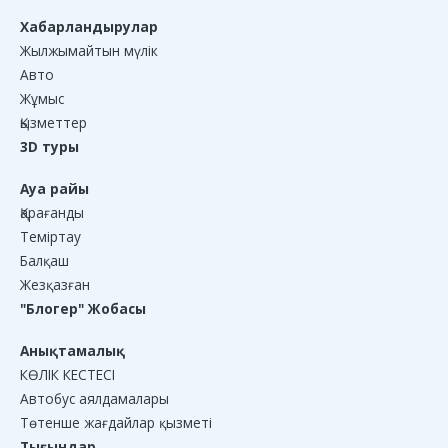
Хабарландырулар
Жылжымайтын мүлік
Авто
Жұмыс
Қызметтер
3D туры
Ауа райы
Қарағанды
Теміртау
Балқаш
Жезқазған
"Блогер" Жобасы
Анықтамалық
КӨЛІК КЕСТЕСІ
Автобус аялдамалары
Төтенше жағдайлар қызметі
Тығындар