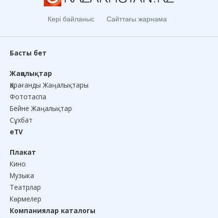
Кері байланыс
Сайттағы жарнама
Басты бет
Жаңалықтар
Қарағанды Жаңалықтары
Фототаспа
Бейне Жаңалықтар
Сұхбат
eTV
Плакат
Кино
Музыка
Театрлар
Көрмелер
Компаниялар каталогы