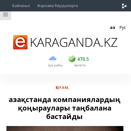
Байланыс
Жарнама берушілерге
Қаз
Рус
сатып алу
сату
USD
469.5
470.5
470.5
ауа райы
валюта
EUR
539
543
RUB
5.45
5.53
ҚОҒАМ
,
Қазақстанда компаниялардың
қоңыраулары таңбалана
бастайды