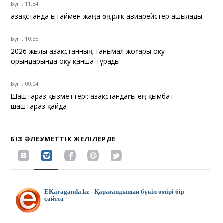
Бүгін, 11:34
Қазақстанда Қытаймен жаңа өңірлік авиарейстер ашылады
Бүгін, 10:35
2026 жылы Қазақстанның танымал жоғары оқу
орындарында оқу қанша тұрады
Бүгін, 09:04
Шаштараз қызметтері: Қазақстандағы ең қымбат
шаштараз қайда
БІЗ ӘЛЕУМЕТТІК ЖЕЛІЛЕРДЕ
EKaraganda.kz - Қарағандының бүкіл өмірі бір
сайтта