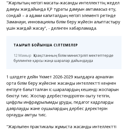
"Жарлықтың негізгі мақсаты-жасанды интеллекттің жедел
дамуы жағдайында ҚР тұрақты дамуын қамтамасыз ету,
сондай – ақ адами капиталдың негізгі элементі ретінде
Заманауи, инновациялық білім беру жүйесін қалыптастыру
үшін жағдай жасау", - делінген хабарламада.
ТАҚЫРЫП БОЙЫНША СІЛТЕМЕЛЕР
12 Мамыр
Қазақстанның білім министрлігі мектептерде
буллингке қарсы жаңа шаралар дайындауда
1 шілдеге дейін Үкімет 2026-2029 жылдарға арналған
орта білім беру жүйесіне жасанды интеллектті кеңінен
енгізуге бағытталған іс-шаралардың кешенді жоспарын
бекітуі тиіс. Жоспар дербестендірілген оқыту тетігін,
цифрлық инфрақұрылымды құруды, педагог кадрларды
даярлауды және оқушылардың дербес деректерін
қорғауды қамтуы тиіс.
"Жарлықпен практикалық жұмыста жасанды интеллектті