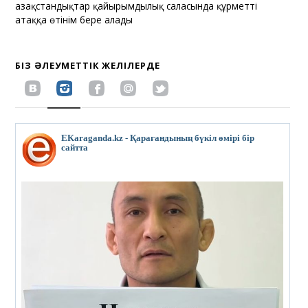
Қазақстандықтар қайырымдылық саласында құрметті
атаққа өтінім бере алады
БІЗ ӘЛЕУМЕТТІК ЖЕЛІЛЕРДЕ
EKaraganda.kz - Қарағандының бүкіл өмірі бір
сайтта