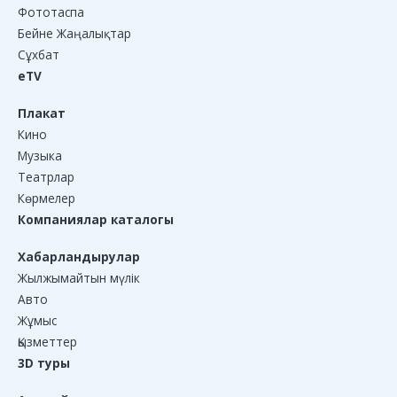
Фототаспа
Бейне Жаңалықтар
Сұхбат
eTV
Плакат
Кино
Музыка
Театрлар
Көрмелер
Компаниялар каталогы
Хабарландырулар
Жылжымайтын мүлік
Авто
Жұмыс
Қызметтер
3D туры