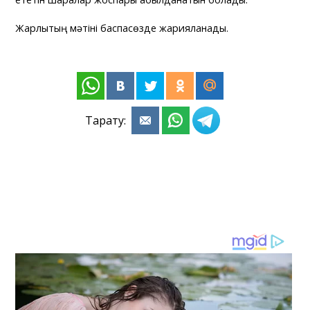
Жарлықтың мәтіні баспасөзде жарияланады.
Тарату: