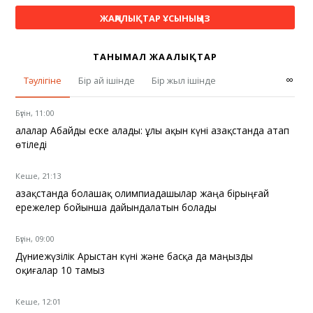
ЖАҢАЛЫҚТАР ҰСЫНЫҢЫЗ
ТАНЫМАЛ ЖАҢАЛЫҚТАР
∞
Тәулігіне
Бір ай ішінде
Бір жыл ішінде
Бүгін, 11:00
Қалалар Абайды еске алады: ұлы ақын күні Қазақстанда атап
өтіледі
Кеше, 21:13
Қазақстанда болашақ олимпиадашылар жаңа бірыңғай
ережелер бойынша дайындалатын болады
Бүгін, 09:00
Дүниежүзілік Арыстан күні және басқа да маңызды
оқиғалар 10 тамыз
Кеше, 12:01