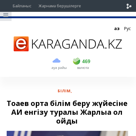
Байланыс
Жарнама берушілерге
Қаз
Рус
сатып алу
сату
USD
467
469
469
ауа райы
валюта
EUR
535
542
RUB
5.43
5.51
БІЛІМ
,
Тоқаев орта білім беру жүйесіне
АИ енгізу туралы Жарлыққа қол
қойды