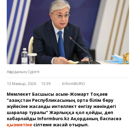
Ақорданың Суреті
13 Мамыр, 2026
13:39
InformBURO
Мемлекет Басшысы Қасым-Жомарт Тоқаев
"Қазақстан Республикасының орта білім беру
жүйесіне жасанды интеллект енгізу жөніндегі
шаралар туралы" Жарлыққа қол қойды, деп
хабарлайды Informburo.kz Ақорданың баспасөз
қызметіне
сілтеме жасай отырып.