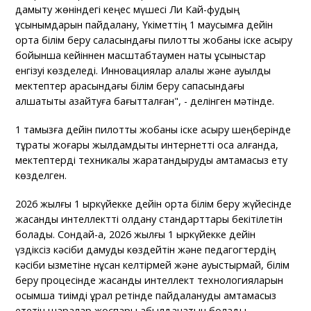
дамыту жөніндегі кеңес мүшесі Ли Кай-фудың
ұсынымдарын пайдалану, Үкіметтің 1 маусымға дейін
орта білім беру саласындағы пилоттық жобаны іске асыру
бойынша кейіннен масштабтаумен нақты ұсыныстар
енгізуі көзделеді. Инновациялар қалалық және ауылдық
мектептер арасындағы білім беру сапасындағы
алшақтықты азайтуға бағытталған", - делінген мәтінде.
1 тамызға дейін пилоттық жобаны іске асыру шеңберінде
тұрақты жоғары жылдамдықты интернетті қоса алғанда,
мектептерді техникалық жарақтандыруды қамтамасыз ету
көзделген.
2026 жылғы 1 қыркүйекке дейін орта білім беру жүйесінде
жасанды интеллектті қолдану стандарттары бекітілетін
болады. Сондай-ақ, 2026 жылғы 1 қыркүйекке дейін
үздіксіз кәсіби дамуды көздейтін және педагогтердің
кәсіби қызметіне нұқсан келтірмей және ауыстырмай, білім
беру процесінде жасанды интеллект технологияларын
қосымша тиімді құрал ретінде пайдалануды қамтамасыз
ететін шаралар жоспары қабылданатын болады.