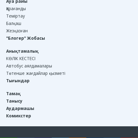
Ауа райы
Қарағанды
Теміртау
Балқаш
Жезқазған
"Блогер" Жобасы
Анықтамалық
КӨЛІК КЕСТЕСІ
Автобус аялдамалары
Төтенше жағдайлар қызметі
Тығындар
Тамақ
Танысу
Аудармашы
Комикстер