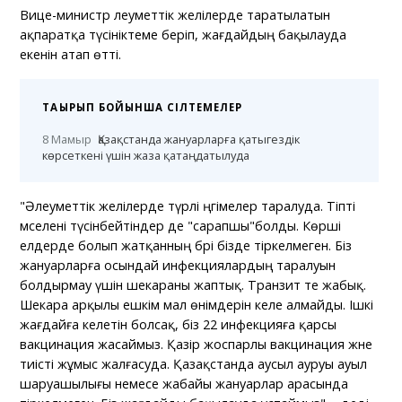
Вице-министр әлеуметтік желілерде таратылатын
ақпаратқа түсініктеме беріп, жағдайдың бақылауда
екенін атап өтті.
ТАҚЫРЫП БОЙЫНША СІЛТЕМЕЛЕР
8 Мамыр
Қазақстанда жануарларға қатыгездік
көрсеткені үшін жаза қатаңдатылуда
"Әлеуметтік желілерде түрлі әңгімелер таралуда. Тіпті
мәселені түсінбейтіндер де "сарапшы"болды. Көрші
елдерде болып жатқанның бәрі бізде тіркелмеген. Біз
жануарларға осындай инфекциялардың таралуын
болдырмау үшін шекараны жаптық. Транзит те жабық.
Шекара арқылы ешкім мал өнімдерін әкеле алмайды. Ішкі
жағдайға келетін болсақ, біз 22 инфекцияға қарсы
вакцинация жасаймыз. Қазір жоспарлы вакцинация және
тиісті жұмыс жалғасуда. Қазақстанда аусыл ауруы ауыл
шаруашылығы немесе жабайы жануарлар арасында