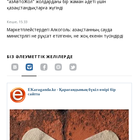
"ҚазАвтоЖол" жолдардағы бір жаман әдеті үшін
қазақстандықтарға жүгінді
Кеше, 15:33
Маркетплейстердегі Алкоголь: Қазақстанның сауда
министрлігі не рұқсат етілгенін, не жоқ екенін түсіндірді
БІЗ ӘЛЕУМЕТТІК ЖЕЛІЛЕРДЕ
EKaraganda.kz - Қарағандының бүкіл өмірі бір
сайтта