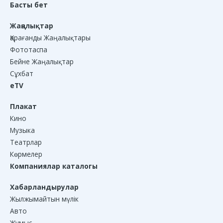
Басты бет
Жаңалықтар
Қарағанды Жаңалықтары
Фототаспа
Бейне Жаңалықтар
Сұхбат
eTV
Плакат
Кино
Музыка
Театрлар
Көрмелер
Компаниялар каталогы
Хабарландырулар
Жылжымайтын мүлік
Авто
Жұмыс