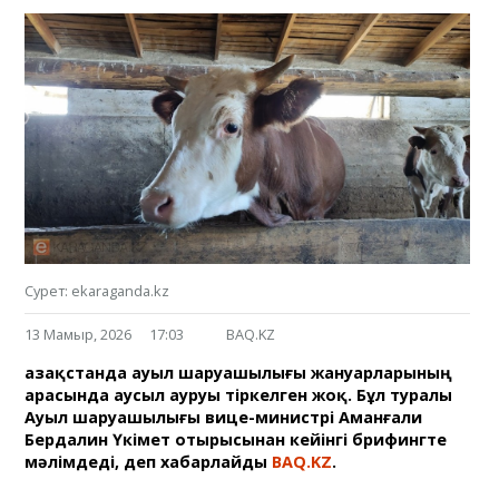
Сурет: ekaraganda.kz
13 Мамыр, 2026
17:03
BAQ.KZ
Қазақстанда ауыл шаруашылығы жануарларының
арасында аусыл ауруы тіркелген жоқ. Бұл туралы
Ауыл шаруашылығы вице-министрі Аманғали
Бердалин Үкімет отырысынан кейінгі брифингте
мәлімдеді, деп хабарлайды
BAQ.KZ
.