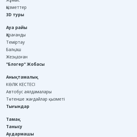
Қызметтер
3D туры
Ауа райы
Қарағанды
Теміртау
Балқаш
Жезқазған
"Блогер" Жобасы
Анықтамалық
КӨЛІК КЕСТЕСІ
Автобус аялдамалары
Төтенше жағдайлар қызметі
Тығындар
Тамақ
Танысу
Аудармашы