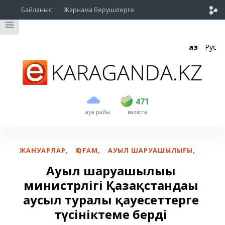
Байланыс
Жарнама берушілерге
Қаз
Рус
сатып алу
сату
USD
469.5
471
471
ауа райы
валюта
EUR
539
544
RUB
5.53
5.6
ЖАНУАРЛАР
,
ҚОҒАМ
,
АУЫЛ ШАРУАШЫЛЫҒЫ
,
Ауыл шаруашылығы
министрлігі Қазақстандағы
аусыл туралы қауесеттерге
түсініктеме берді