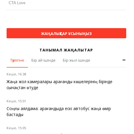
ЖАҢАЛЫҚТАР ҰСЫНЫҢЫЗ
ТАНЫМАЛ ЖАҢАЛЫҚТАР
∞
Тәулігіне
Бір ай ішінде
Бір жыл ішінде
Кеше, 16:38
Жаңа жол камералары Қарағанды көшелерінің бірінде
сынақтан өтуде
Кеше, 15:01
Соңғы аялдама: Қарағандыда ескі автобус жаңа өмір
бастады
Кеше, 15:05