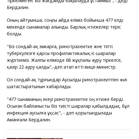
тіркелмеген. Біз жағдайды бақылауда ұстаймыз", - деді
Бердалин.
Оның айтуынша, соңғы айда еліміз бойынша 477 елді
мекенде сынамалар алынды. Барлық нәтижелер теріс
болды.
"Біз сондай-ақ эмкарға, ринотрахеитке және тіпті
туберкулезге қарсы профилактикалық іс-шаралар
жүргіземіз. Жалпы елімізде 68 жұқпалы ауру тіркелсе,
қазір 22 ауру қалды",-деп атап өтті вице-министр.
Ол сондай-ақ тұрғындар Аусылды ринотрахеитпен жиі
шатастыратынын хабарлады.
"477 сынаманың екеуі ринотрахеитке оң нәтиже берді.
Осыған байланысты біз тиісті шаралар қабылдадық. Бұл
инфекция аусылға ұқсас", - деп қорытындылады
Аманғали Бердалин.