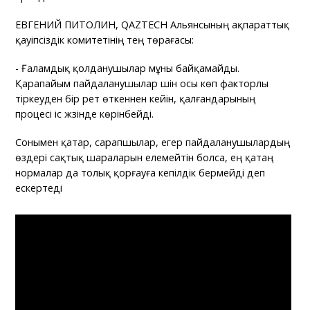
ЕВГЕНИЙ ПИТОЛИН, QAZTECH Альянсының ақпараттық
қауіпсіздік комитетінің тең төрағасы:
- Ғаламдық қолданушылар мұны байқамайды.
Қарапайым пайдаланушылар үшін осы көп факторлы
тіркеуден бір рет өткеннен кейін, қалғандарының
процесі іс жүзінде көрінбейді.
Сонымен қатар, сарапшылар, егер пайдаланушылардың
өздері сақтық шараларын елемейтін болса, ең қатаң
нормалар да толық қорғауға кепілдік бермейді деп
ескертеді