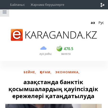
Байланыс
Жарнама берушілерге
Қаз
Рус
сатып алу
сату
USD
469.5
470.5
470.5
ауа райы
валюта
EUR
539
543
RUB
5.45
5.53
БЕЙНЕ
,
ҚОҒАМ
,
ЭКОНОМИКА
,
Қазақстанда банктік
қосымшалардың қауіпсіздік
ережелері қатаңдатылуда