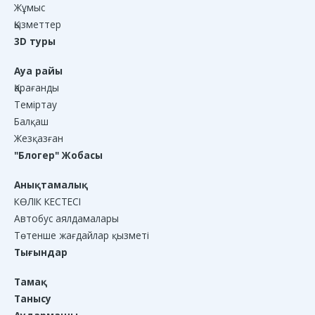
Жұмыс
Қызметтер
3D туры
Ауа райы
Қарағанды
Теміртау
Балқаш
Жезқазған
"Блогер" Жобасы
Анықтамалық
КӨЛІК КЕСТЕСІ
Автобус аялдамалары
Төтенше жағдайлар қызметі
Тығындар
Тамақ
Танысу