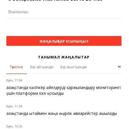
ЖАҢАЛЫҚТАР ҰСЫНЫҢЫЗ
ТАНЫМАЛ ЖАҢАЛЫҚТАР
∞
Тәулігіне
Бір ай ішінде
Бір жыл ішінде
Бүгін, 17:04
Қазақстанда кәсіпкер әйелдерді қаржыландыру мониторингі
үшін платформа іске қосылды
Бүгін, 11:34
Қазақстанда Қытаймен жаңа өңірлік авиарейстер ашылады
Бүгін, 10:35