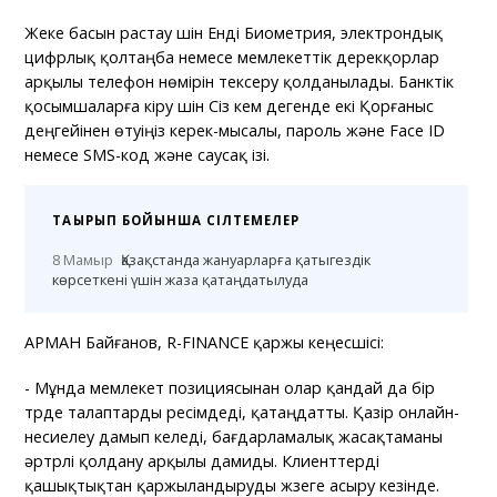
Жеке басын растау үшін Енді Биометрия, электрондық
цифрлық қолтаңба немесе мемлекеттік дерекқорлар
арқылы телефон нөмірін тексеру қолданылады. Банктік
қосымшаларға кіру үшін Сіз кем дегенде екі Қорғаныс
деңгейінен өтуіңіз керек-мысалы, пароль және Face ID
немесе SMS-код және саусақ ізі.
ТАҚЫРЫП БОЙЫНША СІЛТЕМЕЛЕР
8 Мамыр
Қазақстанда жануарларға қатыгездік
көрсеткені үшін жаза қатаңдатылуда
АРМАН Байғанов, R-FINANCЕ қаржы кеңесшісі:
- Мұнда мемлекет позициясынан олар қандай да бір
түрде талаптарды ресімдеді, қатаңдатты. Қазір онлайн-
несиелеу дамып келеді, бағдарламалық жасақтаманы
әртүрлі қолдану арқылы дамиды. Клиенттерді
қашықтықтан қаржыландыруды жүзеге асыру кезінде.