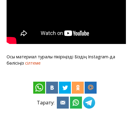
Осы материал туралы пікіріңізді Біздің Instagram-да
бөлісіңіз
сілтеме
Тарату: