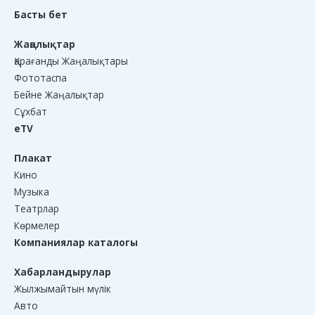
Басты бет
Жаңалықтар
Қарағанды Жаңалықтары
Фототаспа
Бейне Жаңалықтар
Сұхбат
eTV
Плакат
Кино
Музыка
Театрлар
Көрмелер
Компаниялар каталогы
Хабарландырулар
Жылжымайтын мүлік
Авто