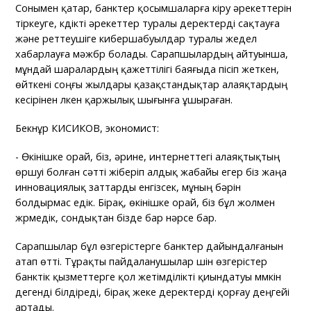
Сонымен қатар, банктер қосымшаларға кіру әрекеттерін
тіркеуге, күдікті әрекеттер туралы деректерді сақтауға
және реттеушіге кибершабуылдар туралы жедел
хабарлауға мәжбүр болады. Сарапшылардың айтуынша,
мұндай шаралардың қажеттілігі баяғыда пісіп жеткен,
өйткені соңғы жылдары қазақстандықтар алаяқтардың
кесірінен үлкен қаржылық шығынға ұшыраған.
Бекнұр КИСИКОВ, экономист:
- Өкінішке орай, біз, әрине, интернеттегі алаяқтықтың
өршуі болған сәтті жіберіп алдық жабайы егер біз жаңа
инновациялық заттарды енгізсек, мұның бәрін
болдырмас едік. Бірақ, өкінішке орай, біз бұл жолмен
жүрмедік, сондықтан бізде бар нәрсе бар.
Сарапшылар бұл өзгерістерге банктер дайындалғанын
атап өтті. Тұрақты пайдаланушылар үшін өзгерістер
банктік қызметтерге қол жетімділікті қиындатуы мүмкін
дегенді білдіреді, бірақ жеке деректерді қорғау деңгейі
артады.