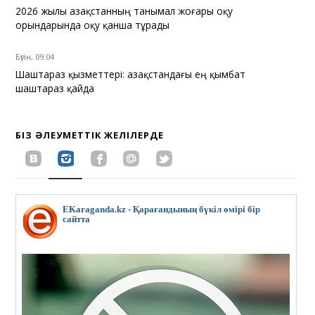
2026 жылы Қазақстанның танымал жоғары оқу
орындарында оқу қанша тұрады
Бүгін, 09:04
Шаштараз қызметтері: Қазақстандағы ең қымбат
шаштараз қайда
БІЗ ӘЛЕУМЕТТІК ЖЕЛІЛЕРДЕ
EKaraganda.kz - Қарағандының бүкіл өмірі бір
сайтта