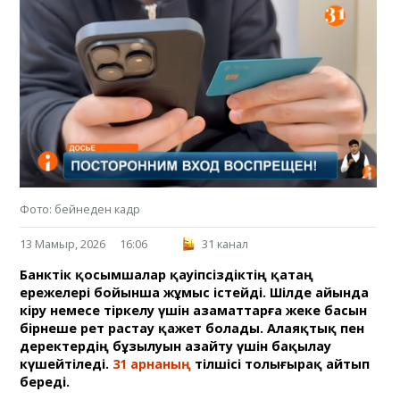
Фото: бейнеден кадр
13 Мамыр, 2026
16:06
31 канал
Банктік қосымшалар қауіпсіздіктің қатаң
ережелері бойынша жұмыс істейді. Шілде айында
кіру немесе тіркелу үшін азаматтарға жеке басын
бірнеше рет растау қажет болады. Алаяқтық пен
деректердің бұзылуын азайту үшін бақылау
күшейтіледі.
31 арнаның
тілшісі толығырақ айтып
береді.