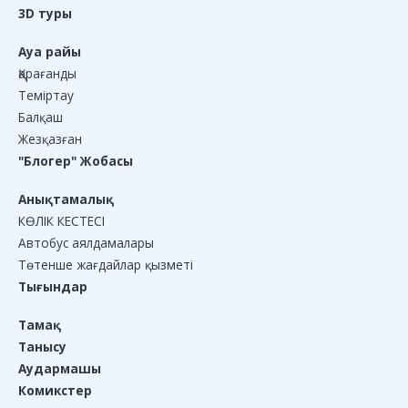
3D туры
Ауа райы
Қарағанды
Теміртау
Балқаш
Жезқазған
"Блогер" Жобасы
Анықтамалық
КӨЛІК КЕСТЕСІ
Автобус аялдамалары
Төтенше жағдайлар қызметі
Тығындар
Тамақ
Танысу
Аудармашы
Комикстер