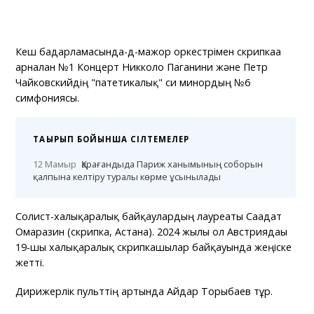
Кеш бағдарламасында-д-мажор оркестрімен скрипкаға
арналған №1 Концерт Никколо Паганини және Петр
Чайковскийдің "патетикалық" си минордың №6
симфониясы.
ТАҚЫРЫП БОЙЫНША СІЛТЕМЕЛЕР
12 Мамыр
Қарағандыда Париж ханымының соборын
қалпына келтіру туралы көрме ұсынылады
Солист-халықаралық байқаулардың лауреаты Сағадат
Омарғазин (скрипка, Астана). 2024 жылы ол Австриядағы
19-шы халықаралық скрипкашылар байқауында жеңіске
жетті.
Дирижерлік пульттің артында Айдар Торыбаев тұр.