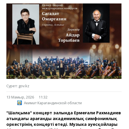
Сурет: gov.kz
13 Мамыр, 2026
11:32
Акимат Карагандинской области
"Шалқыма" концерт залында Ермеғали Рахмадиев
атындағы Қарағанды академиялық симфониялық
оркестрінің концерті өтеді. Музыка әуесқойлары