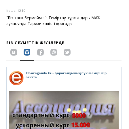
Кеше, 12:10
"Біз танк бермейміз": Теміртау тұрғындары МЖК
ауласында Тарихи көлікті қорғады
БІЗ ӘЛЕУМЕТТІК ЖЕЛІЛЕРДЕ
EKaraganda.kz - Қарағандының бүкіл өмірі бір
сайтта