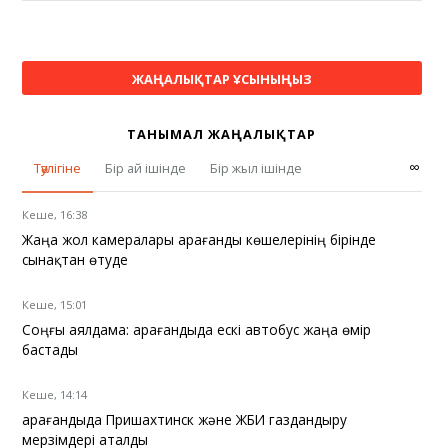
ЖАҢАЛЫҚТАР ҰСЫНЫҢЫЗ
ТАНЫМАЛ ЖАҢАЛЫҚТАР
∞
Тәулігіне
Бір ай ішінде
Бір жыл ішінде
Кеше, 16:38
Жаңа жол камералары Қарағанды көшелерінің бірінде
сынақтан өтуде
Кеше, 15:01
Соңғы аялдама: Қарағандыда ескі автобус жаңа өмір
бастады
Кеше, 14:14
Қарағандыда Пришахтинск және ЖБИ газдандыру
мерзімдері аталды