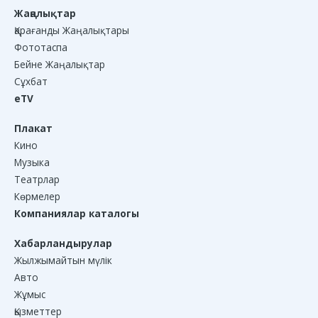
Жаңалықтар
Қарағанды Жаңалықтары
Фототаспа
Бейне Жаңалықтар
Сұхбат
eTV
Плакат
Кино
Музыка
Театрлар
Көрмелер
Компаниялар каталогы
Хабарландырулар
Жылжымайтын мүлік
Авто
Жұмыс
Қызметтер