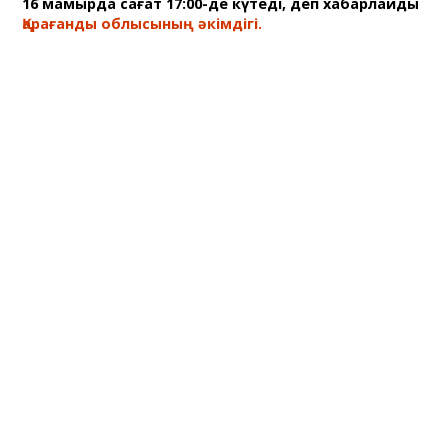
16 мамырда сағат 17:00-де күтеді, деп хабарлайды
Қарағанды облысының әкімдігі.