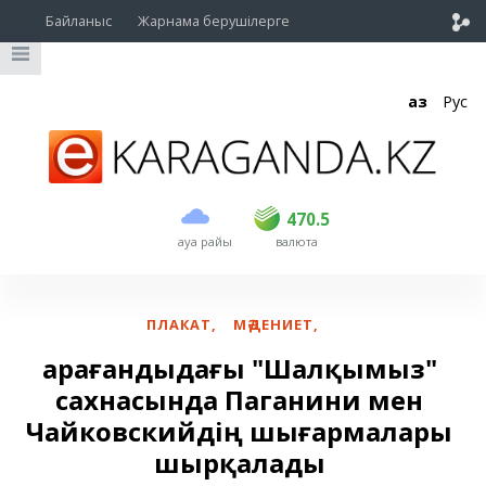
Байланыс
Жарнама берушілерге
Қаз
Рус
сатып алу
сату
USD
468.5
470.5
470.5
ауа райы
валюта
EUR
539
544
RUB
5.53
5.6
ПЛАКАТ
,
МӘДЕНИЕТ
,
Қарағандыдағы "Шалқымыз"
сахнасында Паганини мен
Чайковскийдің шығармалары
шырқалады