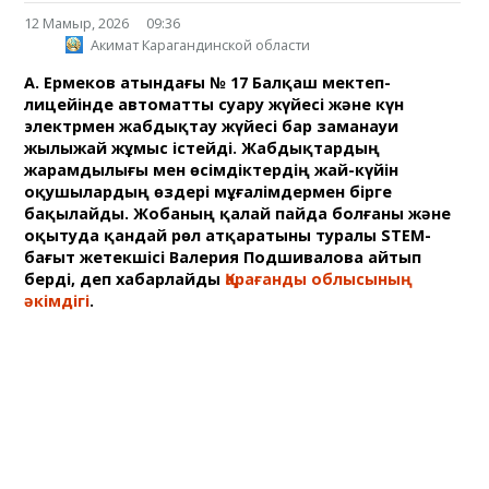
12 Мамыр, 2026
09:36
Акимат Карагандинской области
А. Ермеков атындағы № 17 Балқаш мектеп-
лицейінде автоматты суару жүйесі және күн
электрмен жабдықтау жүйесі бар заманауи
жылыжай жұмыс істейді. Жабдықтардың
жарамдылығы мен өсімдіктердің жай-күйін
оқушылардың өздері мұғалімдермен бірге
бақылайды. Жобаның қалай пайда болғаны және
оқытуда қандай рөл атқаратыны туралы STEM-
бағыт жетекшісі Валерия Подшивалова айтып
берді, деп хабарлайды
Қарағанды облысының
әкімдігі
.