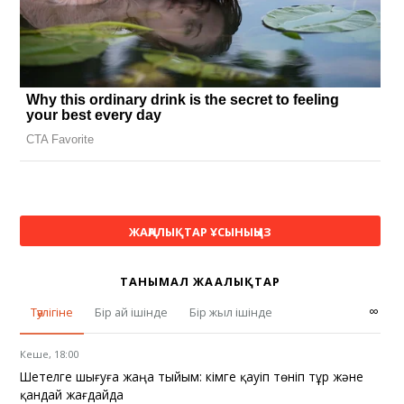
ЖАҢАЛЫҚТАР ҰСЫНЫҢЫЗ
ТАНЫМАЛ ЖАҢАЛЫҚТАР
∞
Тәулігіне
Бір ай ішінде
Бір жыл ішінде
Кеше, 18:00
Шетелге шығуға жаңа тыйым: кімге қауіп төніп тұр және
қандай жағдайда