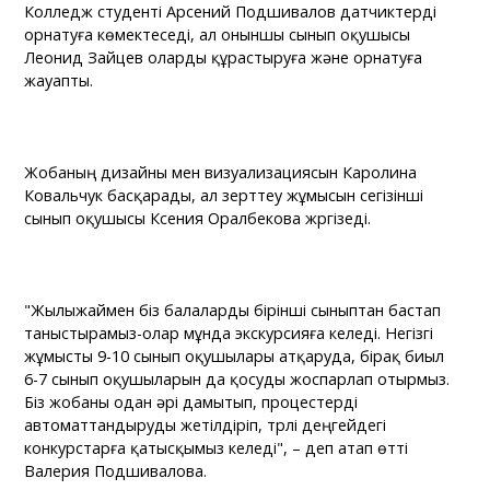
Колледж студенті Арсений Подшивалов датчиктерді
орнатуға көмектеседі, ал оныншы сынып оқушысы
Леонид Зайцев оларды құрастыруға және орнатуға
жауапты.
Жобаның дизайны мен визуализациясын Каролина
Ковальчук басқарады, ал зерттеу жұмысын сегізінші
сынып оқушысы Ксения Оралбекова жүргізеді.
"Жылыжаймен біз балаларды бірінші сыныптан бастап
таныстырамыз-олар мұнда экскурсияға келеді. Негізгі
жұмысты 9-10 сынып оқушылары атқаруда, бірақ биыл
6-7 сынып оқушыларын да қосуды жоспарлап отырмыз.
Біз жобаны одан әрі дамытып, процестерді
автоматтандыруды жетілдіріп, түрлі деңгейдегі
конкурстарға қатысқымыз келеді", – деп атап өтті
Валерия Подшивалова.