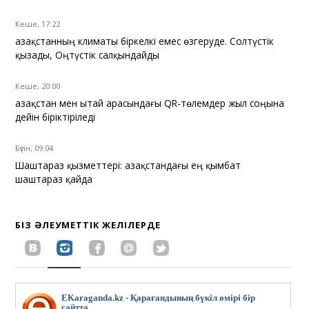
Кеше, 17:22
Қазақстанның климаты біркелкі емес өзгеруде. Солтүстік
қызады, Оңтүстік салқындайды
Кеше, 20:00
Қазақстан мен Қытай арасындағы QR-төлемдер жыл соңына
дейін біріктіріледі
Бүгін, 09:04
Шаштараз қызметтері: Қазақстандағы ең қымбат
шаштараз қайда
БІЗ ӘЛЕУМЕТТІК ЖЕЛІЛЕРДЕ
EKaraganda.kz - Қарағандының бүкіл өмірі бір
сайтта