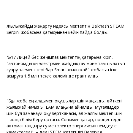
Жылыжайды жаңарту идеясы мектептің Balkhash STEAM
Serpini жобасына қатысуынан кейін пайда болды.
№17 Лицей бес жеңімпаз мектептің қатарына кіріп,
"автономды күн электрмен жабдықтау және тамшылатып
суару элементтері бар Smart-жылыжай" жобасын іске
асыруға 1,5 млн теңге көлемінде грант алды.
"Бұл жоба ең алдымен оқушылар үшін маңызды, өйткені
жылыжай нағыз STEAM алаңына айналды. Мұғалімдер
үшін бұл заманауи оқу зертханасы, ал жалпы мектеп үшін
– жаңа білім беру ортасы. Сонымен қатар, процестерді
автоматтандыру су мен электр энергиясын үнемдеуге
көмектеседі", – деді STEM жетекшісі Валерия