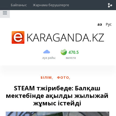
Байланыс
Жарнама берушілерге
Қаз
Рус
сатып алу
сату
USD
468.5
470.5
470.5
ауа райы
валюта
EUR
539
544
RUB
5.51
5.58
БІЛІМ
,
ФОТО
,
STEAM тәжірибеде: Балқаш
мектебінде ақылды жылыжай
жұмыс істейді