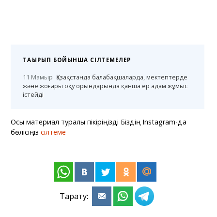
ТАҚЫРЫП БОЙЫНША СІЛТЕМЕЛЕР
11 Мамыр
Қазақстанда балабақшаларда, мектептерде
және жоғары оқу орындарында қанша ер адам жұмыс
істейді
Осы материал туралы пікіріңізді Біздің Instagram-да
бөлісіңіз
сілтеме
Тарату: