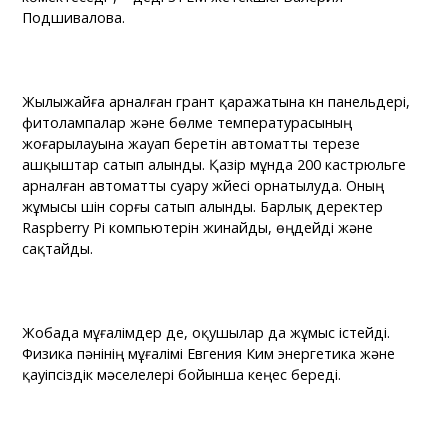
Подшивалова.
Жылыжайға арналған грант қаражатына күн панельдері,
фитолампалар және бөлме температурасының
жоғарылауына жауап беретін автоматты терезе
ашқыштар сатып алынды. Қазір мұнда 200 кастрюльге
арналған автоматты суару жүйесі орнатылуда. Оның
жұмысы үшін сорғы сатып алынды. Барлық деректер
Raspberry Pi компьютерін жинайды, өңдейді және
сақтайды.
Жобада мұғалімдер де, оқушылар да жұмыс істейді.
Физика пәнінің мұғалімі Евгения Ким энергетика және
қауіпсіздік мәселелері бойынша кеңес береді.