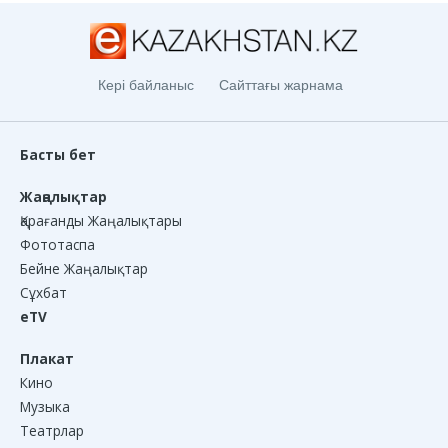
Кері байланыс
Сайттағы жарнама
Басты бет
Жаңалықтар
Қарағанды Жаңалықтары
Фототаспа
Бейне Жаңалықтар
Сұхбат
eTV
Плакат
Кино
Музыка
Театрлар