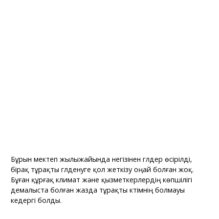
Бұрын мектеп жылыжайында негізінен гүлдер өсірілді,
бірақ тұрақты гүлденуге қол жеткізу оңай болған жоқ.
Бұған құрғақ климат және қызметкерлердің көпшілігі
демалыста болған жазда тұрақты күтімнің болмауы
кедергі болды.