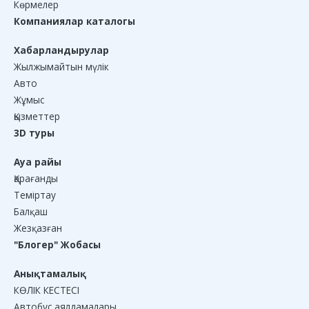
Көрмелер
Компаниялар каталогы
Хабарландырулар
Жылжымайтын мүлік
Авто
Жұмыс
Қызметтер
3D туры
Ауа райы
Қарағанды
Теміртау
Балқаш
Жезқазған
"Блогер" Жобасы
Анықтамалық
КӨЛІК КЕСТЕСІ
Автобус аялдамалары