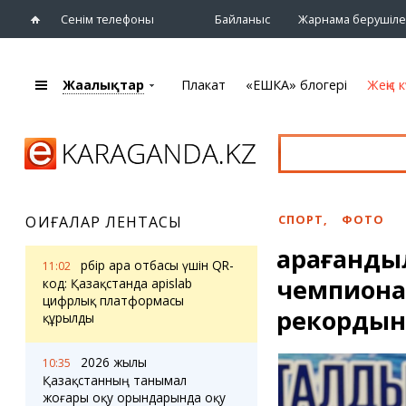
Сенім телефоны
Байланыс
Жарнама берушіле
Жаңалықтар
Плакат
«ЕШКА» блогері
Жеңіс к
+7 (7212)
92 09 09
Басты бет
Плакат
Жаңалықтар
Қарағанды
Кино
Жаңалықтары
Театрлар
СПОРТ
,
ФОТО
ОҚИҒАЛАР ЛЕНТАСЫ
Шежіре
Музыка
Қарағанд
eTV
Спорт
Әрбір ара отбасы үшін QR-
11:02
Ақпараттық
чемпиона
Көрмелер
код: Қазақстанда apislab
бюллетень
цифрлық платформасы
Цирк және
рекордын
құрылды
Тұлғалар
хайуанаттар бағы
Сұхбат
2026 жылы
10:35
Қазақстанның танымал
«ЕШКА» блогері
Карталар
жоғары оқу орындарында оқу