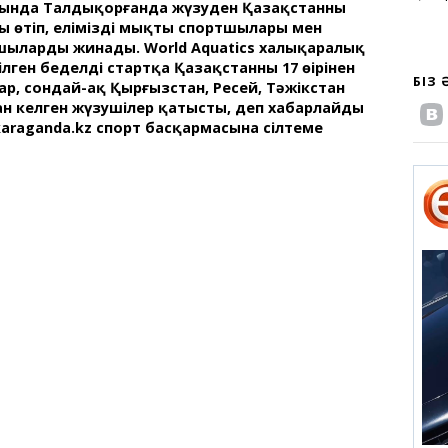
ғында Талдықорғанда жүзуден Қазақстанның
 өтіп, еліміздің мықты спортшылары мен
шыларды жинады. World Aquatics халықаралық
ілген беделді стартқа Қазақстанның 17 өңірінен
БІЗ
р, сондай-ақ Қырғызстан, Ресей, Тәжікстан
н келген жүзушілер қатысты, деп хабарлайды
araganda.kz спорт басқармасына сілтеме