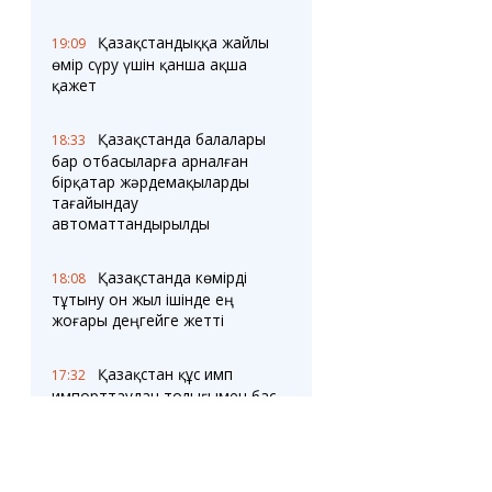
Қазақстандыққа жайлы
19:09
өмір сүру үшін қанша ақша
қажет
Қазақстанда балалары
18:33
бар отбасыларға арналған
бірқатар жәрдемақыларды
тағайындау
автоматтандырылды
Қазақстанда көмірді
18:08
тұтыну он жыл ішінде ең
жоғары деңгейге жетті
Қазақстан құс имп
17:32
импорттаудан толығымен бас
тартуға ниетті
17:30