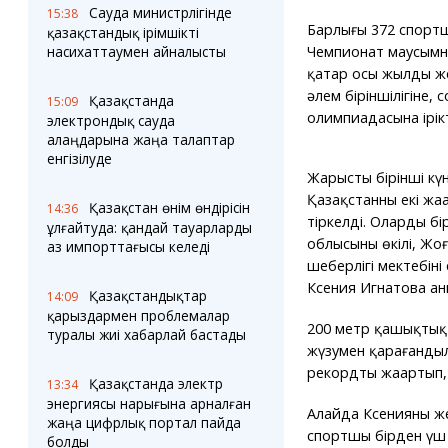
Сауда министрлігінде
15:38
Барлығы 372 спортш
қазақстандық ірімшікті
Чемпионат маусымның
насихаттаумен айналысты
қатар осы жылдың ж
әлем біріншілігіне,
Қазақстанда
15:09
олимпиадасына ірікте
электрондық сауда
алаңдарына жаңа талаптар
енгізілуде
Жарыстың бірінші күн
Қазақстанның екі жа
Қазақстан өнім өндірісін
14:36
тіркелді. Олардың б
ұлғайтуда: қандай тауарларды
облысының өкілі, Жо
аз импорттағысы келеді
шеберлігі мектебіні
Ксения Игнатова ан
Қазақстандықтар
14:09
қарыздармен проблемалар
200 метр қашықтық
туралы жиі хабарлай бастады
жүзумен қарағандылы
рекордты жаңартып, 
Қазақстанда электр
13:34
энергиясы нарығына арналған
Алайда Ксенияның же
жаңа цифрлық портал пайда
спортшы бірден үш а
болды