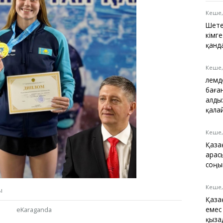
Қарағанды
Теміртау
Кеше,
Балқаш
Шете
Жезқазған
кімге
қанд
Кеше,
Әлем
Анықтамалық
баға
КӨЛІК КЕСТЕСІ
алды
Автобус аялдамалары
қала
Төтенше жағдайлар
қызметі
Кеше,
Компаниялар каталогы
Қаза
Шиналарды сатып
арас
алыңыз, оңай!
соңын
Кеше,
ы
Қаза
емес
eKaraganda
қыза