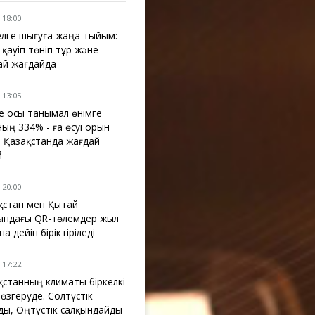
 18:00
лге шығуға жаңа тыйым:
 қауіп төніп тұр және
ай жағдайда
 13:05
де осы танымал өнімге
ның 334% - ға өсуі орын
: Қазақстанда жағдай
й
 20:00
қстан мен Қытай
ындағы QR-төлемдер жыл
а дейін біріктіріледі
 17:22
қстанның климаты біркелкі
 өзгеруде. Солтүстік
ды, Оңтүстік салқындайды