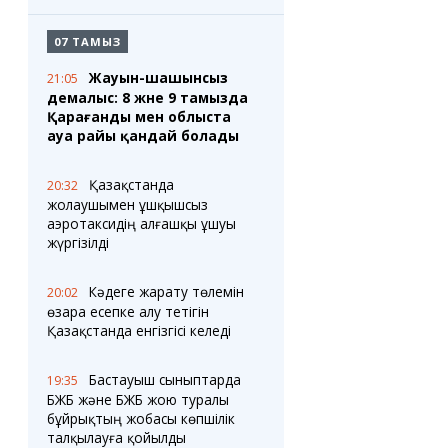
07 ТАМЫЗ
Жауын-шашынсыз
21:05
демалыс: 8 және 9 тамызда
Қарағанды мен облыста
ауа райы қандай болады
Қазақстанда
20:32
жолаушымен ұшқышсыз
аэротаксидің алғашқы ұшуы
жүргізілді
Кәдеге жарату төлемін
20:02
өзара есепке алу тетігін
Қазақстанда енгізгісі келеді
Бастауыш сыныптарда
19:35
БЖБ және БЖБ жою туралы
бұйрықтың жобасы көпшілік
талқылауға қойылды