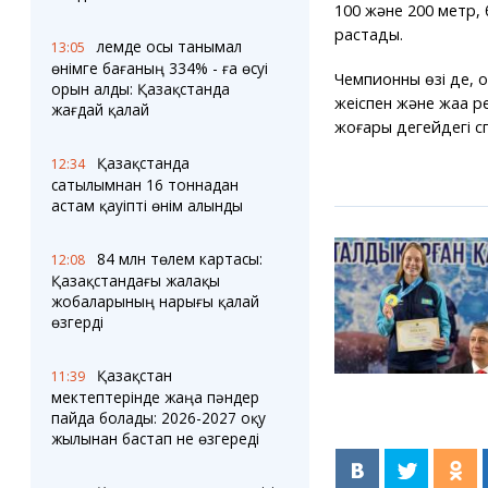
100 және 200 метр, б
растады.
Әлемде осы танымал
13:05
өнімге бағаның 334% - ға өсуі
Чемпионның өзі де,
орын алды: Қазақстанда
жеңіспен және жаңа
жағдай қалай
жоғары деңгейдегі 
Қазақстанда
12:34
сатылымнан 16 тоннадан
астам қауіпті өнім алынды
84 млн төлем картасы:
12:08
Қазақстандағы жалақы
жобаларының нарығы қалай
өзгерді
Қазақстан
11:39
мектептерінде жаңа пәндер
пайда болады: 2026-2027 оқу
жылынан бастап не өзгереді