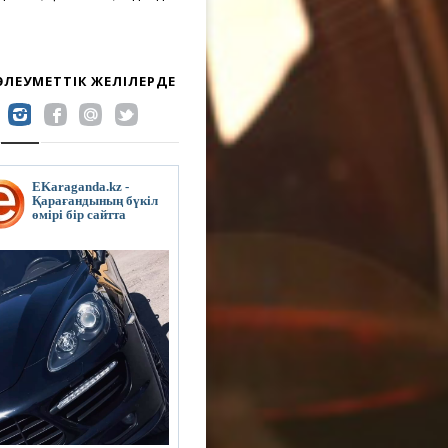
 ӘЛЕУМЕТТІК ЖЕЛІЛЕРДЕ
EKaraganda.kz -
Қарағандының бүкіл
өмірі бір сайтта