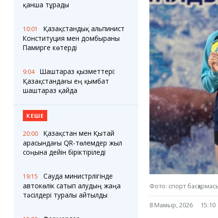
Блогер лентасы
Веб-камералар
қанша тұрады
Соққылар
Тығындар
Фотокомикстер
Қарағанды Картасы
Қазақстандық альпинист
10:01
Аптаның коллажы
Ұйымдар
Конституция мен домбыраны
Ешкин жұлдыз
Менің учаскелік
Памирге көтерді
жорамалы
Жолдарды жабу
Шаштараз қызметтері:
9:04
Қазақстандағы ең қымбат
Қызметтер
Медиа
шаштараз қайда
Аудармашы
Фото
Бейне
КЕШЕ
3D туры
Timelapse
Қазақстан мен Қытай
20:00
арасындағы QR-төлемдер жыл
соңына дейін біріктіріледі
Сауда министрлігінде
19:15
автокөлік сатып алудың жаңа
Фото: спорт басқармас
тәсілдері туралы айтылды
8 Мамыр, 2026
15:10