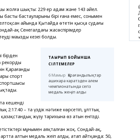
ы жолға шықты: 229 ер адам және 143 әйел.
 басты бастауларының бірі ғана емес, сонымен
елтоқсан айында Қытайда өтетін қысқа судағы
 сондай-ақ Сенегалдағы жасөспірімдер
удің маңызды кезеңі болды.
і бірден
ТАҚЫРЫП БОЙЫНША
ңа рекорды
СІЛТЕМЕЛЕР
ірін Қарағанды
6 Мамыр
Қарағандылықтар
ғары спорт
ашихара каратэден әлем
ң спортшысы
чемпионатында сегіз
ықтады.
медаль жеңіп алды
та кешенді
қ 2:17.40 – та үздік нәтиже көрсетіп, ұлттық
қазақстандық жүзу тарихына өз атын енгізді.
тістіктері мұнымен аяқталған жоқ. Сондай-ақ,
ртта алтын медаль жеңіп алды, атап айтқанда: 50,