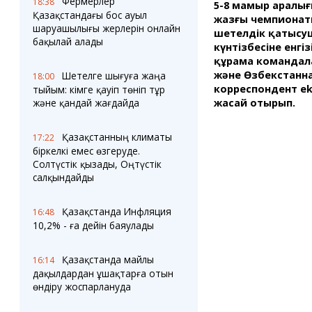
Фермерлер
18:38
5-8 мамыр аралы
Қазақстандағы бос ауыл
жазғы чемпионаты
шаруашылығы жерлерін онлайн
шетелдік қатысу
бақылай алады
күнтізбесіне енгіз
құрама командала
және Өзбекстанна
Шетелге шығуға жаңа
18:00
корреспондент ek
тыйым: кімге қауіп төніп тұр
жасай отырып.
және қандай жағдайда
Қазақстанның климаты
17:22
біркелкі емес өзгеруде.
Солтүстік қызады, Оңтүстік
салқындайды
Қазақстанда Инфляция
16:48
10,2% - ға дейін баяулады
Қазақстанда майлы
16:14
дақылдардан ұшақтарға отын
өндіру жоспарлануда