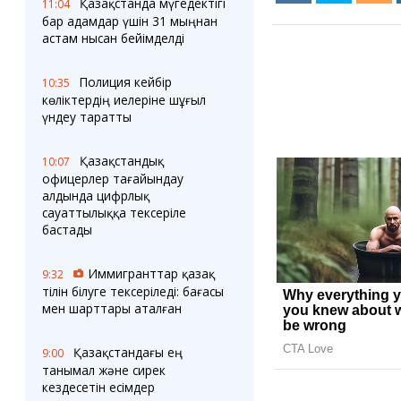
Қазақстанда мүгедектігі
11:04
бар адамдар үшін 31 мыңнан
астам нысан бейімделді
Полиция кейбір
10:35
көліктердің иелеріне шұғыл
үндеу таратты
Қазақстандық
10:07
офицерлер тағайындау
алдында цифрлық
сауаттылыққа тексеріле
бастады
Иммигранттар қазақ
9:32
тілін білуге тексеріледі: бағасы
мен шарттары аталған
Қазақстандағы ең
9:00
танымал және сирек
кездесетін есімдер