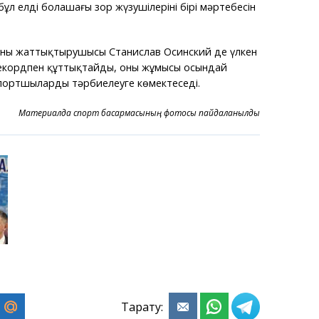
ұл елдің болашағы зор жүзушілерінің бірі мәртебесін
 оның жаттықтырушысы Станислав Осинский де үлкен
 рекордпен құттықтайды, оның жұмысы осындай
спортшыларды тәрбиелеуге көмектеседі.
Материалда спорт басқармасының фотосы пайдаланылды
Тарату: