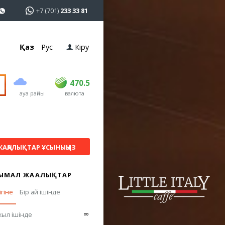
+7 (701)
233 33 81
Қаз
Рус
Кіру
сатып алу
сату
USD
468.5
470.5
470.5
ауа райы
валюта
EUR
539
544
RUB
5.51
5.58
ЖАҢАЛЫҚТАР ҰСЫНЫҢЫЗ
ЫМАЛ ЖАҢАЛЫҚТАР
ігіне
Бір ай ішінде
∞
жыл ішінде