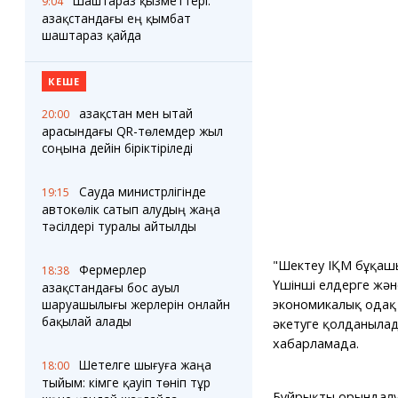
Шаштараз қызметтері:
9:04
Қазақстандағы ең қымбат
шаштараз қайда
КЕШЕ
Қазақстан мен Қытай
20:00
арасындағы QR-төлемдер жыл
соңына дейін біріктіріледі
Сауда министрлігінде
19:15
автокөлік сатып алудың жаңа
тәсілдері туралы айтылды
"Шектеу ІҚМ бұқаш
Фермерлер
18:38
Үшінші елдерге жән
Қазақстандағы бос ауыл
шаруашылығы жерлерін онлайн
экономикалық одақ
бақылай алады
әкетуге қолданылады
хабарламада.
Шетелге шығуға жаңа
18:00
тыйым: кімге қауіп төніп тұр
Бұйрықтың орындал