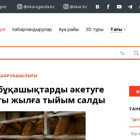
рге
@ekaraganda.kz
@ekar.kz
үні
Хабарландырулар
Ауа райы
3D туры
Тағы
+7 701 233 33 81
Хабарландырулар
Жылжымайтын мүлік
Автомобильдер
 ШАРУАШЫЛЫҒЫ
Жұмыс
 бұқашықтарды әкетуге
Қызметтер
Ж
ты жылға тыйым салды
Электроника
Жиһаз
ТАН
Тәулі
Ауа райы
Бір 