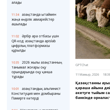
Блогер лентасы
Веб-камералар
алады
Соққылар
Тығындар
Фотокомикстер
Қарағанды Картасы
Қазақстанда Қытаймен
11:34
Аптаның коллажы
Ұйымдар
жаңа өңірлік авиарейстер
Ешкин жұлдыз
Менің учаскелік
ашылады
жорамалы
Жолдарды жабу
Әрбір ара отбасы үшін
11:02
QR-код: Қазақстанда apislab
Қызметтер
Медиа
цифрлық платформасы
Аудармашы
Фото
құрылды
Бейне
3D туры
2026 жылы Қазақстанның
10:35
Timelapse
GPTChat
танымал жоғары оқу
орындарында оқу қанша
11 Мамыр, 2026
18:3
тұрады
Қазақстанның ауы
қараша айына дей
Қазақстандық альпинист
10:01
әкетуге тыйым с
Конституция мен домбыраны
банкінде орнала
Памирге көтерді