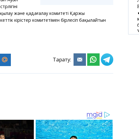
рлігінің
қылау және қадағалау комитеті Қаржы
екеттік кірістер комитетімен бірлесіп бақылайтын
Тарату: