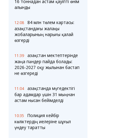
16 тоннадан астам қауіпті өнім
алынды
84 млн төлем картасы:
12:08
Қазақстандағы жалақы
жобаларының нарығы қалай
өзгерді
Қазақстан мектептерінде
11:39
жаңа пәндер пайда болады:
2026-2027 оқу жылынан бастап
не өзгереді
Қазақстанда мүгедектігі
11:04
бар адамдар үшін 31 мыңнан
астам нысан бейімделді
Полиция кейбір
10:35
көліктердің иелеріне шұғыл
үндеу таратты