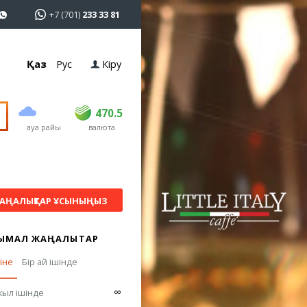
+7 (701)
233 33 81
Қаз
Рус
Кіру
сатып алу
сату
USD
468.5
470.5
470.5
ауа райы
валюта
EUR
539
544
RUB
5.51
5.58
АҢАЛЫҚТАР ҰСЫНЫҢЫЗ
ЫМАЛ ЖАҢАЛЫҚТАР
гіне
Бір ай ішінде
∞
жыл ішінде