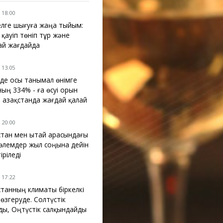
 18:00
лге шығуға жаңа тыйым:
 қауіп төніп тұр және
ай жағдайда
 13:05
де осы танымал өнімге
ның 334% - ға өсуі орын
: Қазақстанда жағдай қалай
 20:00
қстан мен Қытай арасындағы
өлемдер жыл соңына дейін
тіріледі
 17:22
қстанның климаты біркелкі
 өзгеруде. Солтүстік
ды, Оңтүстік салқындайды