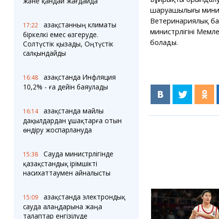
және қандай жағдайда
шаруашылығы минист
Ветеринариялық ба
Қазақстанның климаты
17:22
министрлігінің Мемл
біркелкі емес өзгеруде.
болады.
Солтүстік қызады, Оңтүстік
салқындайды
Қазақстанда Инфляция
16:48
10,2% - ға дейін баяулады
Қазақстанда майлы
16:14
дақылдардан ұшақтарға отын
өндіру жоспарлануда
Сауда министрлігінде
15:38
қазақстандық ірімшікті
насихаттаумен айналысты
Қазақстанда электрондық
15:09
сауда алаңдарына жаңа
талаптар енгізілуде