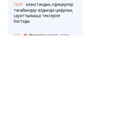
Қазақстандық офицерлер
10:07
тағайындау алдында цифрлық
сауаттылыққа тексеріле
бастады
Иммигранттар қазақ
9:32
тілін білуге тексеріледі: бағасы
мен шарттары аталған
Қазақстандағы ең танымал
9:00
және сирек кездесетін есімдер
07 ТАМЫЗ
Жауын-шашынсыз
21:05
демалыс: 8 және 9 тамызда
Қарағанды мен облыста
ауа райы қандай болады
САУАЛНАМА
Қазақстанда жолаушымен
20:32
Қарағандылықтар, сіз