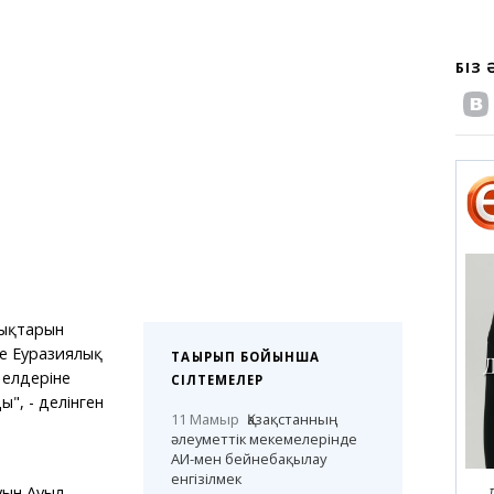
БІЗ
ықтарын
е Еуразиялық
ТАҚЫРЫП БОЙЫНША
 елдеріне
СІЛТЕМЕЛЕР
", - делінген
11 Мамыр
Қазақстанның
әлеуметтік мекемелерінде
АИ-мен бейнебақылау
енгізілмек
уын Ауыл