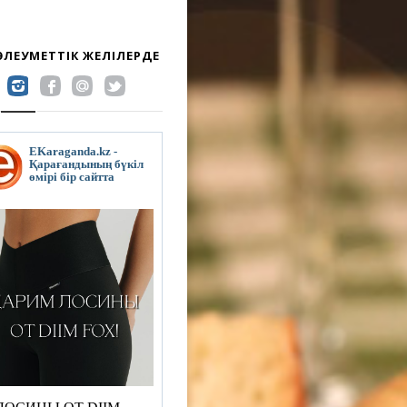
 ӘЛЕУМЕТТІК ЖЕЛІЛЕРДЕ
EKaraganda.kz -
Қарағандының бүкіл
өмірі бір сайтта