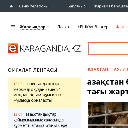
Сенім телефоны
Байланыс
Жарнама берушіле
Жаңалықтар
Плакат
«ЕШКА» блогері
Жеңіс к
+7 (7212)
92 09 09
Басты бет
Плакат
Жаңалықтар
Қарағанды
Кино
Жаңалықтары
Театрлар
ҚАЗАҚСТАН
,
АУЫЛ
ОҚИҒАЛАР ЛЕНТАСЫ
Шежіре
Музыка
Қазақстан
eTV
Спорт
Қазақстанда қысқа
13:02
Ақпараттық
тағы жар
Көрмелер
мерзімді оқудан кейін 21
бюллетень
мыңнан астам жұмыссыз
Цирк және
жұмысқа орналасты
Тұлғалар
хайуанаттар бағы
Сұхбат
Қазақстандықтар
12:01
қайырымдылық саласында
«ЕШКА» блогері
Карталар
құрметті атаққа өтінім бере