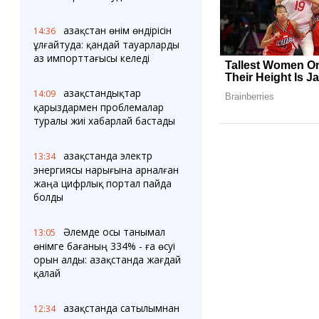
Қазақстан өнім өндірісін
14:36
ұлғайтуда: қандай тауарларды
аз импорттағысы келеді
Қазақстандықтар
14:09
қарыздармен проблемалар
туралы жиі хабарлай бастады
Қазақстанда электр
13:34
энергиясы нарығына арналған
жаңа цифрлық портал пайда
болды
Әлемде осы танымал
13:05
өнімге бағаның 334% - ға өсуі
орын алды: Қазақстанда жағдай
қалай
Қазақстанда сатылымнан
12:34