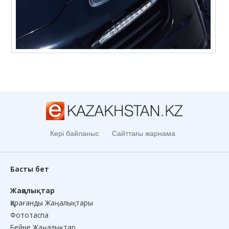
Кері байланыс
Сайттағы жарнама
Басты бет
Жаңалықтар
Қарағанды Жаңалықтары
Фототаспа
Бейне Жаңалықтар