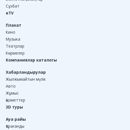
Сұхбат
eTV
Плакат
Кино
Музыка
Театрлар
Көрмелер
Компаниялар каталогы
Хабарландырулар
Жылжымайтын мүлік
Авто
Жұмыс
Қызметтер
3D туры
Ауа райы
Қарағанды