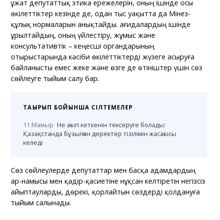
Құжат депутаттық этика ережелерін, оның ішінде осы
өкілеттіктер кезінде де, одан тыс уақытта да Мінез-
құлық нормаларын анықтайды. Қағидалардың ішінде
Құрылтайдың, оның үйлестіру, жұмыс және
консультативтік – кеңесші органдарының
отырыстарында кәсіби өкілеттіктерді жүзеге асыруға
байланысты емес жеке және өзге де өтініштер үшін сөз
сөйлеуге тыйым салу бар.
ТАҚЫРЫП БОЙЫНША СІЛТЕМЕЛЕР
11 Мамыр
Не ағып кеткенін тексеруге болады:
Қазақстанда бұзылған деректер тізілімін жасағысы
келеді
Сөз сөйлеулерде депутаттар мен басқа адамдардың
ар-намысы мен қадір-қасиетіне нұқсан келтіретін негізсіз
айыптауларды, дөрекі, қорлайтын сөздерді қолдануға
тыйым салынады.