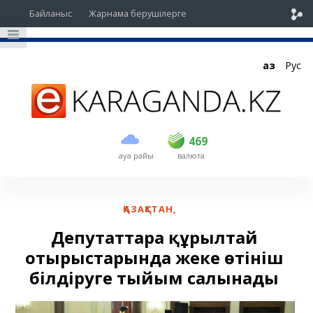
Байланыс
Жарнама берушілерге
Қаз
Рус
сатып алу
сату
USD
467
469
469
ауа райы
валюта
EUR
535
542
RUB
5.43
5.51
ҚАЗАҚСТАН
,
Депутаттарға құрылтай
отырыстарында жеке өтініш
білдіруге тыйым салынады