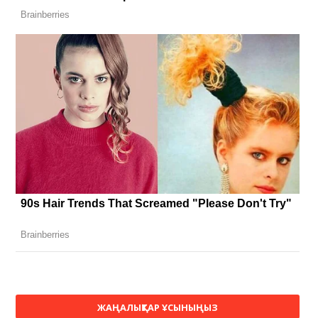
ЖАҢАЛЫҚТАР ҰСЫНЫҢЫЗ