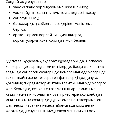
Сондай-ақ депутаттар:
заңсыз және зорлық-зомбылыққа шақыру;
Құрылтайдың қалыпты жұмысына кедергі жасау;
сөйлеушіні үзу;
басқалардың сөйлеген сөздеріне түсініктеме
беріңіз;
әрекеттермен қорлайтын қимылдарға,
қорқытуларға және қорлауға жол беріңіз.
"Депутат бұқаралық ақпарат құралдарында, баспасөз
конференцияларында, митингілерде, басқа да көпшілік
алдында сөйлеген сөздерінде немесе мәлімдемелерінде
тек шынайы және тексерілген фактілерді қолдануға,
қоғамдық пікірді дезориентациялайтын мәлімдемелерге
жол бермеуге, кез келген азаматтың ар-намысы мен
қадір-қасиетін қорлайтын сөз тіркестерін қолданбауға
міндетті. Сыни сөздерде дұрыс емес не тексерілмеген
фактілерді қасақана немесе абайсызда қолданған
жағдайда, депутаттың мүдделері мен намысы осы