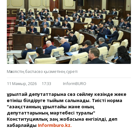
Мәжілістің баспасөз қызметінің суреті
11 Мамыр, 2026
17:33
InformBURO
Құрылтай депутаттарына сөз сөйлеу кезінде жеке
өтініш білдіруге тыйым салынады. Тиісті норма
"Қазақстанның Құрылтайы және оның
депутаттарының мәртебесі туралы"
Конституциялық заң жобасына енгізілді, деп
хабарлайды
Informburo.kz.