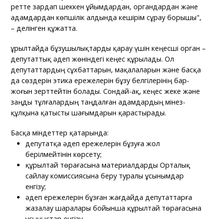
ретте зардап шеккен ұйымдардан, органдардан және
адамдардан көпшілік алдында кешірім сұрау борышы",
– делінген құжатта.
Құрылтайда бұзушылықтарды қарау үшін кеңесші орган –
депутаттық әдеп жөніндегі кеңес құрылады. Ол
депутаттардың сұхбаттарын, мақалаларын және басқа
да сөздерін этика ережелерін бұзу белгілерінің бар-
жоғын зерттейтін болады. Сондай-ақ, кеңес жеке және
заңды тұлғалардың таңдалған адамдардың мінез-
құлқына қатысты шағымдарын қарастырады.
Басқа міндеттер қатарында:
депутатқа әдеп ережелерін бұзуға жол
берілмейтінін көрсету;
құрылтай төрағасына материалдарды Орталық
сайлау комиссиясына беру туралы ұсынымдар
енгізу;
әдеп ережелерін бұзған жағдайда депутаттарға
жазалау шаралары бойынша құрылтай төрағасына
ұсыныстар енгізу.