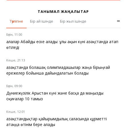
ТАНЫМАЛ ЖАҢАЛЫҚТАР
∞
Тәулігіне
Бір ай ішінде
Бір жыл ішінде
Бүгін, 11:00
Қалалар Абайды еске алады: ұлы ақын күні Қазақстанда атап
өтіледі
Кеше, 21:13
Қазақстанда болашақ олимпиадашылар жаңа бірыңғай
ережелер бойынша дайындалатын болады
Бүгін, 09:00
Дүниежүзілік Арыстан күні және басқа да маңызды
оқиғалар 10 тамыз
Кеше, 12:01
Қазақстандықтар қайырымдылық саласында құрметті
атаққа өтінім бере алады