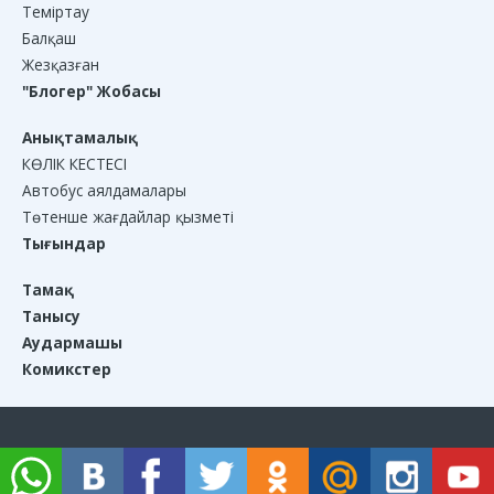
Теміртау
Балқаш
Жезқазған
"Блогер" Жобасы
Анықтамалық
КӨЛІК КЕСТЕСІ
Автобус аялдамалары
Төтенше жағдайлар қызметі
Тығындар
Тамақ
Танысу
Аудармашы
Комикстер