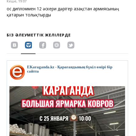
Кеше, 19:07
Қос дипломмен 12 әскери дәрігер Қазақстан армиясының
қатарын толықтырды
БІЗ ӘЛЕУМЕТТІК ЖЕЛІЛЕРДЕ
EKaraganda.kz - Қарағандының бүкіл өмірі бір
сайтта