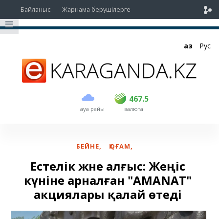
Байланыс
Жарнама берушілерге
Қаз
Рус
сатып алу
сату
USD
466
467.5
467.5
ауа райы
валюта
EUR
535
541.5
RUB
5.4
5.48
БЕЙНЕ
,
ҚОҒАМ
,
Естелік және алғыс: Жеңіс
күніне арналған "AMANAT"
акциялары қалай өтеді