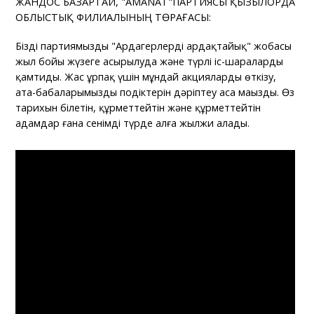
ЖАНДОС БАЗАРТАЙ, "AMANAT"ПАРТИЯСЫ ҚЫЗЫЛОРДА
ОБЛЫСТЫҚ ФИЛИАЛЫНЫҢ ТӨРАҒАСЫ:
Біздің партиямыздың "Ардагерлерді ардақтайық" жобасы
жыл бойы жүзеге асырылуда және түрлі іс-шараларды
қамтиды. Жас ұрпақ үшін мұндай акцияларды өткізу,
ата-бабаларымыздың подіктерін дәріптеу аса маңызды. Өз
тарихын білетін, құрметтейтін және құрметтейтін
адамдар ғана сенімді түрде алға жылжи алады.