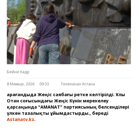
Бейне Кадр
8 Мамыр, 2026
09:33
Телеканал Астана
Қарағандыда Жеңіс саябағы ретке келтірілді. Ұлы
Отан соғысындағы Жеңіс Күнін мерекелеу
қарсаңында "AMANAT" партиясының белсенділері
үлкен тазалықты ұйымдастырды., береді
Аstanatv.kz
.