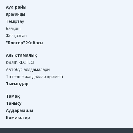
Ауа райы
Қарағанды
Теміртау
Балқаш
Жезқазған
"Блогер" Жобасы
Анықтамалық
КӨЛІК КЕСТЕСІ
Автобус аялдамалары
Төтенше жағдайлар қызметі
Тығындар
Тамақ
Танысу
Аудармашы
Комикстер