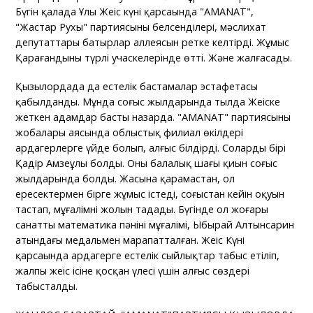
Бүгін қалада Ұлы Жеңіс күні қарсаңында "AMANAT",
"Жастар Рухы" партиясының белсенділері, мәслихат
депутаттары батырлар аллеясын ретке келтірді. Жұмыс
Қарағандының түрлі учаскелерінде өтті. Және жалғасады.
Қызылордада да естелік бастамалар эстафетасы
қабылданды. Мұнда соғыс жылдарында тылда Жеңіске
жеткен адамдар басты назарда. "AMANAT" партиясының
жобалары аясында облыстық филиал өкілдері
ардагерлерге үйде болып, алғыс білдірді. Солардың бірі
Қадір Амзеұлы болды. Оның балалық шағы қиын соғыс
жылдарында болды. Жасына қарамастан, ол
ересектермен бірге жұмыс істеді, соғыстан кейін оқуын
тастап, мұғалімнің жолын таңдады. Бүгінде ол жоғары
санатты математика пәнінің мұғалімі, Ыбырай Алтынсарин
атындағы медальмен марапатталған. Жеңіс Күні
қарсаңында ардагерге естелік сыйлықтар табыс етіліп,
жалпы жеңіс ісіне қосқан үлесі үшін алғыс сөздері
табысталды.