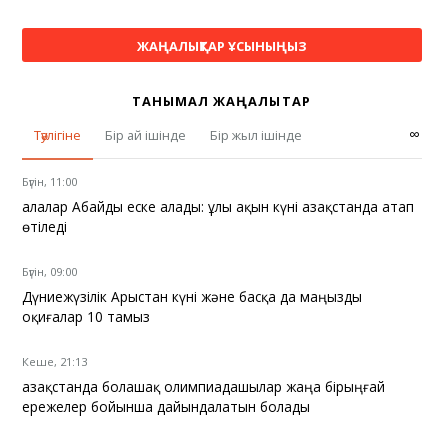
ЖАҢАЛЫҚТАР ҰСЫНЫҢЫЗ
ТАНЫМАЛ ЖАҢАЛЫҚТАР
∞
Тәулігіне
Бір ай ішінде
Бір жыл ішінде
Бүгін, 11:00
Қалалар Абайды еске алады: ұлы ақын күні Қазақстанда атап
өтіледі
Бүгін, 09:00
Дүниежүзілік Арыстан күні және басқа да маңызды
оқиғалар 10 тамыз
Кеше, 21:13
Қазақстанда болашақ олимпиадашылар жаңа бірыңғай
ережелер бойынша дайындалатын болады