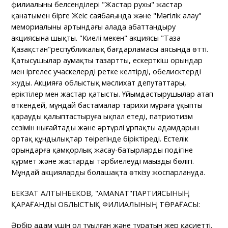
филиалының белсенділері "Жастар рухы" жастар
қанатымен бірге Жеңіс саябағында және "Мәңгілік алау"
мемориалының артындағы алаңда абаттандыру
акциясына шықты. "Киелі мекен" акциясы "Таза
Қазақстан"республикалық бағдарламасы аясында өтті.
Қатысушылар аумақты тазартты, ескерткіш орындар
мен іргелес учаскелерді ретке келтірді, обелисктерді
жуды. Акцияға облыстық мәслихат депутаттары,
еріктілер мен жастар қатысты. Ұйымдастырушылар атап
өткендей, мұндай бастамалар тарихи мұраға ұқыпты
қарауды қалыптастыруға ықпал етеді, патриотизм
сезімін нығайтады және әртүрлі ұрпақтың адамдарын
ортақ құндылықтар төңірегінде біріктіреді. Естелік
орындарға қамқорлық жасау-батырлардың подігіне
құрмет және жастарды тәрбиелеудің маңызды бөлігі.
Мұндай акцияларды болашақта өткізу жоспарлануда.
БЕКЗАТ АЛТЫНБЕКОВ, "AMANAT"ПАРТИЯСЫНЫҢ
ҚАРАҒАНДЫ ОБЛЫСТЫҚ ФИЛИАЛЫНЫҢ ТӨРАҒАСЫ:
Әрбір адам үшін ол туылған және тұратын жер қасиетті.