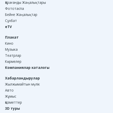
Қарағанды Жаңалықтары
Фототаспа
Бейне Жаңалықтар
Сұхбат
eTV
Плакат
Кино
Музыка
Театрлар
Көрмелер
Компаниялар каталогы
Хабарландырулар
Жылжымайтын мүлік
Авто
Жұмыс
Қызметтер
3D туры