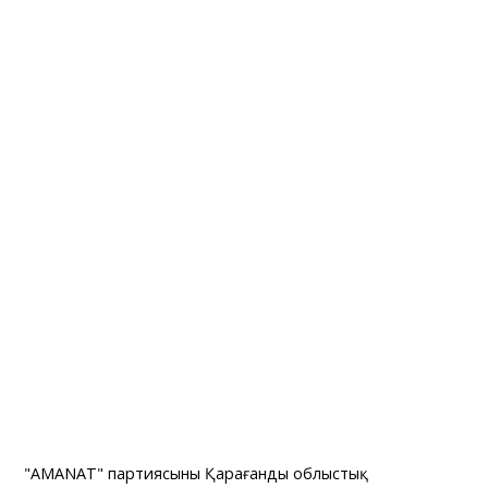
"AMANAT" партиясының Қарағанды облыстық