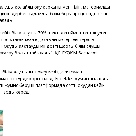
алушы қолайлы оқу қарқыны мен тілін, материалды
ципін дербес таңдайды, білім беру процесінде өзінің
 алады.
кейін білім алушы 70% шекті деңгеймен тестілеуден
әтті аяқтаған кезде дағдыны меңгергені туралы
і. Оқуды аяқтаудың міндетті шарты білім алушы
ағалау болып табылады", ҚР ЕХӘҚМ баспасөз
білім алушының тіркеу кезінде жасаған
оматты түрде көрсетіледі Enbek.kz. жұмысшыларды
тті жұмыс беруші платформада сәтті оқудан кейін
тарды көреді.