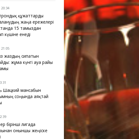
 20:34
трондық құжаттарды
аланудың жаңа ережелері
қстанда 15 тамыздан
ап күшіне енеді
 21:05
з жаздың сипатын
айды: жұма күнгі ауа райы
жамы
13:31
ь Шацкий мансабын
ымның соңында аяқтай
ы
12:39
ер бірінші лигада
рынан оныншы жеңіске
і