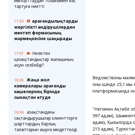
импорттаудан толығымен бас
тартуға ниетті
Қарағандылықтарды
17:30
жергілікті өндірушілерден
мектеп формасының
жәрмеңкесіне шақырады
Неліктен
17:07
қазақстандықтар жалақының
өсуін сезбейді?
Ведомствоның мәліме
Жаңа жол
16:38
оның ішінде 25,1 мың
камералары Қарағанды
платформасында онл
көшелерінің бірінде
сынақтан өтуде
"Негізінен Ақтөбе о
Қазақстандағы
16:36
597 адам), Шымкент
сақтандырушылар клиенттерге
адам), Қызылорда 
шарттардың барлық
215 адам), Түркіста
талаптарын ашуға міндеттелді