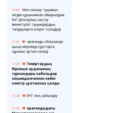
Мен көкнәр тұқымын
12:02
жедім-құқығымнан айырылдым
ба? Денсаулық сақтау
министрлігі тұқымдардың
талдауларға әсерін түсіндірді
Қарағанды облысында
11:31
қысқа мерзімді курстарға
сұраныс артып келеді
Теміртаудың
11:29
бірнеше ауданының
тұрғындары кабельдер
зақымдалғаннан кейін
электр қуатынсыз қалды
ЕНТ жоқ қабылдау
11:26
Қарағандыдағы
11:23