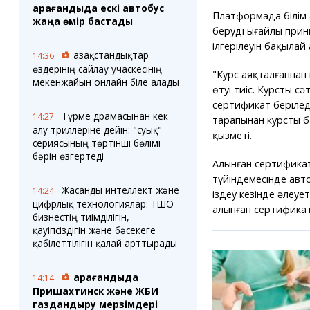
Қарағандыда ескі автобус
Платформада білім 
жаңа өмір бастады
берудің ыңғайлы прин
ілгерілеуін бақылай
Қазақстандықтар
14:36
өздерінің сайлау учаскесінің
"Курс аяқталғаннан 
мекенжайын онлайн біле алады
өтуі тиіс. Курсты с
сертификат берілед
Түрме драмасынан кек
14:27
тарапынан курсты б
алу триллеріне дейін: "суық"
қызметі.
сериясының төртінші бөлімі
бәрін өзгертеді
Алынған сертификат 
түйіндемесінде авт
Жасанды интеллект және
14:24
іздеу кезінде әлеуе
цифрлық технологиялар: ТШО
алынған сертификат
бизнестің тиімділігін,
қауіпсіздігін және бәсекеге
қабілеттілігін қалай арттырады
Қарағандыда
14:14
Пришахтинск және ЖБИ
газдандыру мерзімдері