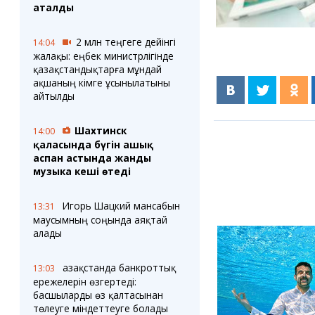
аталды
2 млн теңгеге дейінгі
14:04
жалақы: еңбек министрлігінде
қазақстандықтарға мұндай
ақшаның кімге ұсынылатыны
айтылды
Шахтинск
14:00
қаласында бүгін ашық
аспан астында жанды
музыка кеші өтеді
Игорь Шацкий мансабын
13:31
маусымның соңында аяқтай
алады
Қазақстанда банкроттық
13:03
ережелерін өзгертеді:
басшыларды өз қалтасынан
төлеуге міндеттеуге болады