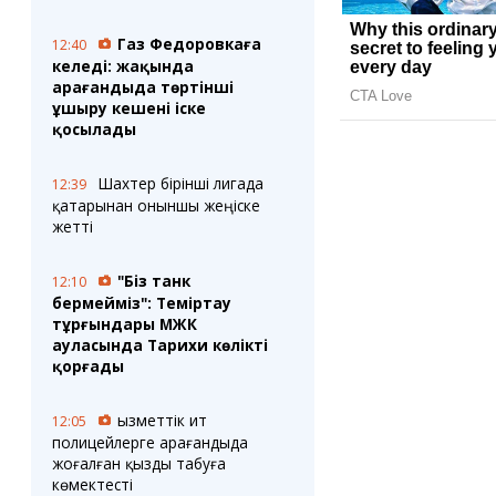
Газ Федоровкаға
12:40
келеді: жақында
Қарағандыда төртінші
ұшыру кешені іске
қосылады
Шахтер бірінші лигада
12:39
қатарынан оныншы жеңіске
жетті
"Біз танк
12:10
бермейміз": Теміртау
тұрғындары МЖК
ауласында Тарихи көлікті
қорғады
Қызметтік ит
12:05
полицейлерге Қарағандыда
жоғалған қызды табуға
көмектесті