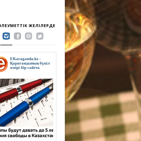
 ӘЛЕУМЕТТІК ЖЕЛІЛЕРДЕ
EKaraganda.kz -
Қарағандының бүкіл
өмірі бір сайтта