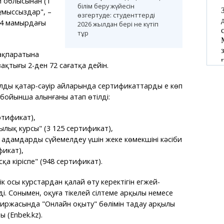
й облысынан (1
білім беру жүйесін
ұмыссыздар", –
өзгертуде: студенттерді
ң 4 мамырдағы
2026 жылдан бері не күтіп
тұр
 ақпаратына
зақтығы 2-ден 72 сағатқа дейін.
дың қаңтар-сәуір айларында сертификаттардың ең көп
 бойынша алынғаны атап өтілді:
ртификат),
ылық курсы" (3 125 сертификат),
 адамдарды сүйемелдеу үшін жеке көмекшінің кәсіби
фикат),
қа кіріспе" (948 сертификат).
к осы курстардан қалай өту керектігін егжей-
і. Сонымен, оқуға тікелей сілтеме арқылы немесе
биржасында "Онлайн оқыту" бөлімін таңдау арқылы
 (Enbek.kz).