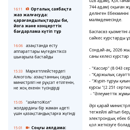
028 адам), Қостана
744 адам) оқыған ж
Орталық саябақта
16:11
делінген Еңбекминіні
жаз жалғасуда:
мәлімдемесінде.
қарағандылықтарды би,
йога және концерттік
бағдарлама күтіп тұр
Баспасөз қызметінің
сәйкес курстардың ұ
Қазақстанда есту
16:06
Сондай-ақ, 2026 жыл
аппараттары мүгедектіксіз
саны келесі курстар
шығарыла бастайды
- "Кассир" (8 043 се
Маркетплейстердегі
15:33
- "Қаржылық сауатт
Алкоголь: Қазақстанның сауда
- "Жүріп-тұруы қиын
министрлігі не рұқсат етілгенін,
курсы "(2 251 серти
не жоқ екенін түсіндірді
- "Әлеуметтік жұмыс
"ҚазАвтоЖол"
15:05
Әрі қарай министрлі
жолдардағы бір жаман әдеті
тегжейлі айтып берд
үшін қазақстандықтарға жүгінді
электрондық еңбек 
қол жеткізуге болады
Соңғы аялдама:
15:01