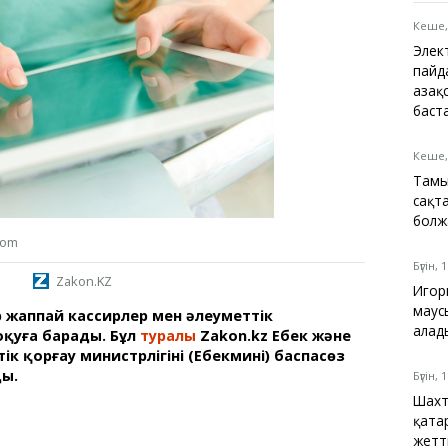
Қарағанды
Теміртау
Кеше,
Балқаш
Элек
Жезқазған
пайд
Қаза
баст
Кеше,
Анықтамалық
Тамы
КӨЛІК КЕСТЕСІ
сақт
Автобус аялдамалары
бол
Төтенше жағдайлар
com
қызметі
Бүгін, 
Zakon.KZ
Компаниялар каталогы
Игор
Шиналарды сатып
маус
жаппай кассирлер мен әлеуметтік
алыңыз, оңай!
алад
қуға барады. Бұл
туралы
Zakon.kz Еңбек және
к қорғау министрлігінің (Еңбекмині) баспасөз
ды.
Бүгін, 
Шахт
қата
жетт