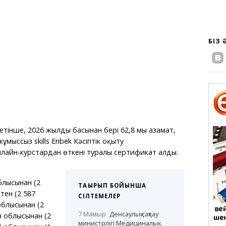
БІЗ
тінше, 2026 жылдың басынан бері 62,8 мың азамат,
 жұмыссыз skills Enbek Кәсіптік оқыту
айн-курстардан өткені туралы сертификат алды.
блысынан (2
ТАҚЫРЫП БОЙЫНША
тен (2 587
СІЛТЕМЕЛЕР
облысынан (2
7 Мамыр
Денсаулық сақтау
н облысынан (2
министрлігі Медициналық