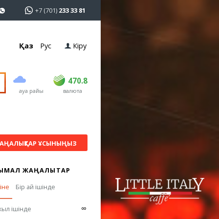
+7 (701)
233 33 81
Қаз
Рус
Кіру
сатып алу
сату
USD
468.5
470.8
470.8
ауа райы
валюта
EUR
539
541.5
RUB
5.53
5.6
АҢАЛЫҚТАР ҰСЫНЫҢЫЗ
ЫМАЛ ЖАҢАЛЫҚТАР
гіне
Бір ай ішінде
∞
жыл ішінде