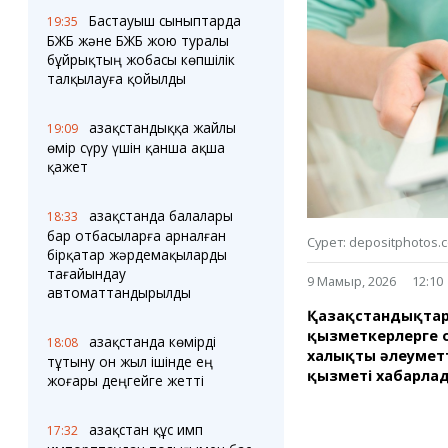
Блогер лентасы
Веб-камералар
Бастауыш сыныптарда
19:35
Соққылар
Тығындар
БЖБ және БЖБ жою туралы
Фотокомикстер
Қарағанды Картасы
бұйрықтың жобасы көпшілік
Аптаның коллажы
Ұйымдар
талқылауға қойылды
Ешкин жұлдыз
Менің учаскелік
жорамалы
Жолдарды жабу
Қазақстандыққа жайлы
19:09
өмір сүру үшін қанша ақша
қажет
Қызметтер
Медиа
Аудармашы
Фото
Қазақстанда балалары
18:33
Бейне
бар отбасыларға арналған
3D туры
Сурет: depositphotos.
бірқатар жәрдемақыларды
Timelapse
тағайындау
9 Мамыр, 2026
12:10
автоматтандырылды
Қазақстандықтар 
қызметкерлерге о
Қазақстанда көмірді
18:08
халықты әлеуметті
тұтыну он жыл ішінде ең
қызметі хабарла
жоғары деңгейге жетті
Қазақстан құс имп
17:32