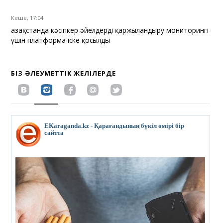
Кеше, 17:04
Қазақстанда кәсіпкер әйелдерді қаржыландыру мониторингі
үшін платформа іске қосылды
БІЗ ӘЛЕУМЕТТІК ЖЕЛІЛЕРДЕ
EKaraganda.kz - Қарағандының бүкіл өмірі бір
сайтта