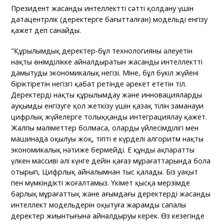
Президент жасанды интеллектті сәтті қолдану үшін
датацентрлік (деректерге бағытталған) модельді енгізу
қажет деп санайды.
"Құрылымдық деректер-бұл технологияның әлеуетін
нақты өнімділікке айналдыратын жасанды интеллектті
дамытудың экономикалық негізі. Міне, бұл бүкіл жүйені
біріктіретін негізгі қабат ретінде әрекет ететін тіл.
Деректерді нақты құрылымдау және инновацияларды
ауқымды енгізуге қол жеткізу үшін қазақ тілін заманауи
цифрлық жүйелерге толыққанды интеграциялау қажет.
Жалпы мәліметтер болмаса, олардың үйлесімділігі мен
машинада оқылуы жоқ, тіпті ең күрделі алгоритм нақты
экономикалық нәтиже бермейді. Ең құнды ақпараттың
үлкен массиві әлі күнге дейін қағаз мұрағаттарында бола
отырып, Цифрлық айналымнан тыс қалады. Біз уақыт
пен мүмкіндікті жоғалтамыз. Үкімет қысқа мерзімде
барлық мұрағаттық және ағымдағы деректерді жасанды
интеллект модельдерін оқытуға жарамды сапалы
деректер жиынтығына айналдыруы керек. Өз кезегінде