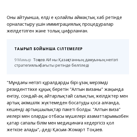
Оның айтуынша, елді ең қолайлы аймақтық хаб ретінде
орналастыру үшін иммиграциялық процедуралар
жеңілдетілген және толық цифрланған.
ТАҚЫРЫП БОЙЫНША СІЛТЕМЕЛЕР
9 Мамыр
Тоқаев АИ ны Қазақстанның дамуының негізгі
стратегиялық бағыты ретінде белгіледі
"Мұндағы негізгі құралдардың бірі-ұзақ мерзімді
резиденттікке құқық беретін "Алтын визаны" жақында
енгізу, сондай-ақ айтарлықтай салықтық жеңілдіктер мен
артық әкімшілік жүктемеден босатуды қоса алғанда,
кешенді артықшылықтар пакеті болды. "Алтын виза"
иелері мен олардың отбасы мүшелері азаматтарымызбен
қатар сапалы білім мен медицинаға кедергісіз қол
жеткізе алады",-деді Қасым-Жомарт Тоқаев.