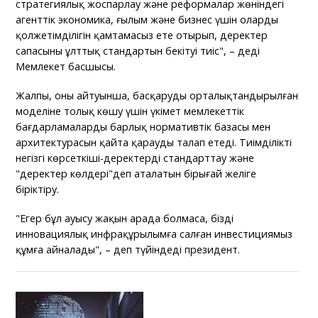
стратегиялық жоспарлау және реформалар жөніндегі
агенттік экономика, ғылым және бизнес үшін олардың
қолжетімділігін қамтамасыз ете отырып, деректер
сапасының ұлттық стандартын бекітуі тиіс", – деді
Мемлекет басшысы.
Жалпы, оның айтуынша, басқарудың орталықтандырылған
моделіне толық көшу үшін үкімет мемлекеттік
бағдарламалардың барлық нормативтік базасы мен
архитектурасын қайта қарауды талап етеді. Тиімділіктің
негізгі көрсеткіші-деректерді стандарттау және
"деректер көлдері"деп аталатын бірыңғай желіге
біріктіру.
"Егер бұл ауысу жақын арада болмаса, біздің
инновациялық инфрақұрылымға салған инвестициямыз
құмға айналады", – деп түйіндеді президент.