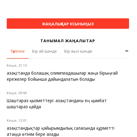
ЖАҢАЛЫҚТАР ҰСЫНЫҢЫЗ
ТАНЫМАЛ ЖАҢАЛЫҚТАР
∞
Тәулігіне
Бір ай ішінде
Бір жыл ішінде
Кеше, 21:13
Қазақстанда болашақ олимпиадашылар жаңа бірыңғай
ережелер бойынша дайындалатын болады
Кеше, 09:04
Шаштараз қызметтері: Қазақстандағы ең қымбат
шаштараз қайда
Кеше, 12:01
Қазақстандықтар қайырымдылық саласында құрметті
атаққа өтінім бере алады