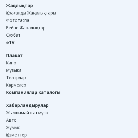
Жаңалықтар
Қарағанды Жаңалықтары
Фототаспа
Бейне Жаңалықтар
Сұхбат
eTV
Плакат
Кино
Музыка
Театрлар
Көрмелер
Компаниялар каталогы
Хабарландырулар
Жылжымайтын мүлік
Авто
Жұмыс
Қызметтер