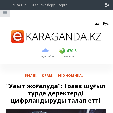
Байланыс
Жарнама берушілерге
Қаз
Рус
сатып алу
сату
USD
469.5
470.5
470.5
ауа райы
валюта
EUR
539
543
RUB
5.45
5.53
БИЛІК
,
ҚОҒАМ
,
ЭКОНОМИКА
,
"Уақыт жоғалуда": Тоқаев шұғыл
түрде деректерді
цифрландыруды талап етті