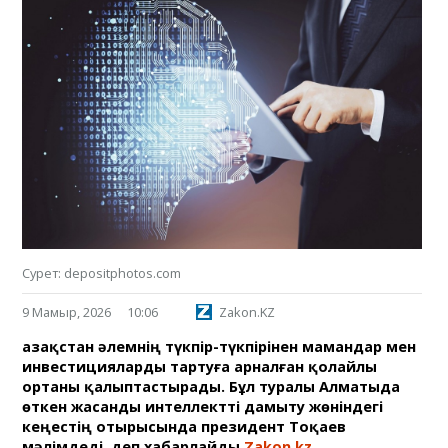
Сурет: depositphotos.com
9 Мамыр, 2026
10:06
Zakon.KZ
Қазақстан әлемнің түкпір-түкпірінен мамандар мен
инвестицияларды тартуға арналған қолайлы
ортаны қалыптастырады. Бұл туралы Алматыда
өткен жасанды интеллектті дамыту жөніндегі
кеңестің отырысында президент Тоқаев
мәлімдеді, деп хабарлайды
Zakon.kz
.