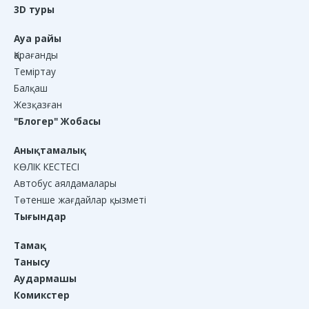
3D туры
Ауа райы
Қарағанды
Теміртау
Балқаш
Жезқазған
"Блогер" Жобасы
Анықтамалық
КӨЛІК КЕСТЕСІ
Автобус аялдамалары
Төтенше жағдайлар қызметі
Тығындар
Тамақ
Танысу
Аудармашы
Комикстер