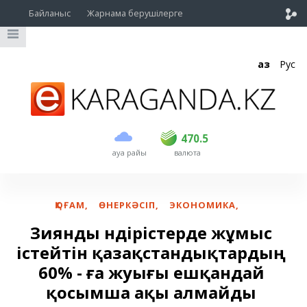
Байланыс
Жарнама берушілерге
Қаз
Рус
сатып алу
сату
USD
469.5
470.5
470.5
ауа райы
валюта
EUR
539
543
RUB
5.45
5.53
ҚОҒАМ
,
ӨНЕРКӘСІП
,
ЭКОНОМИКА
,
Зиянды өндірістерде жұмыс
істейтін қазақстандықтардың
60% - ға жуығы ешқандай
қосымша ақы алмайды