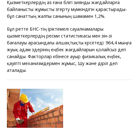
Қызметкерлердің аз ғана бөлігі зиянды жағдайларға
байланысты жұмысты өзгерту мүмкіндігін қарастырады-
бұл санаттың жалпы санының шамамен 1,2%.
Бұл ретте БНС-тің іріктемелі сауалнамалары
қызметкерлердің ресми статистикасы мен өзін-өзі
бағалауы арасындағы алшақтықты көрсетеді: 964,4 мыңға
жуық адам өздерінің еңбек жағдайларын қолайсыз деп
санайды. Факторлар көбінесе ауыр физикалық еңбек,
қауіпті механизмдермен жұмыс, Шу және діріл деп
аталады.