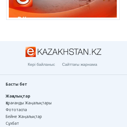
Кері байланыс
Сайттағы жарнама
Басты бет
Жаңалықтар
Қарағанды Жаңалықтары
Фототаспа
Бейне Жаңалықтар
Сұхбат