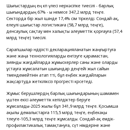
Шығыстардың ең көп үлесі өнеркәсіпке тиесілі - барлық
шығындардың 67% - ы немесе 347,2 млрд теңге.
Секторда бір жыл ішінде 17,4% өсім тіркелді. Сондай-ақ,
елеулі шығыстар логистикаға (58,7 млрд теңге),
денсаулық сақтау мен халықты әлеуметтік қорғауға (57,4
млрд теңге) тиесілі.
Сарапшылар өндірісті декларацияланатын жаңғыртуға
және жаңа технологияларды енгізуге қарамастан,
зиянды жағдайларда жұмыскерлер саны және оларды
ұстауға жұмсалатын шығындар деңгейі жыл сайын
төмендемейтінін атап өтті, бұл еңбек жағдайларын
жақсартуда жеткіліксіз прогресті көрсетеді.
Жұмыс берушілердің барлық шығындарының шамамен
үштен екісі әлеуметтік кепілдіктер беруге
жұмсалады-2025 жылы бұл 341,9 млрд теңге. Қосымша
ақылы демалыстарға 115,5 млрд теңге, еңбекақы
төлеуге-105,3 млрд теңге жұмсалды. Сондай-ақ емдік-
профилактикалық тамақтануға, сүт өнімдеріне және