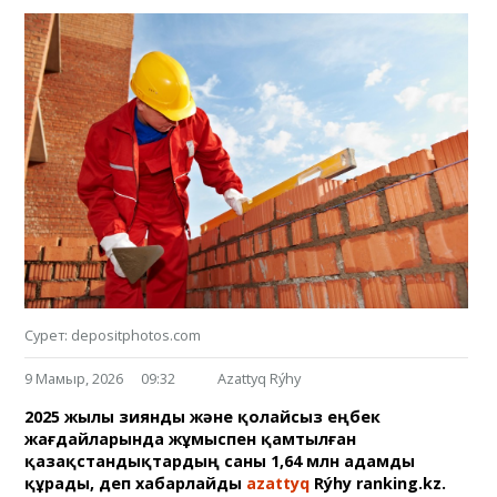
Сурет: depositphotos.com
9 Мамыр, 2026
09:32
Azattyq Rýhy
2025 жылы зиянды және қолайсыз еңбек
жағдайларында жұмыспен қамтылған
қазақстандықтардың саны 1,64 млн адамды
құрады, деп хабарлайды
azattyq
Rýhy ranking.kz.