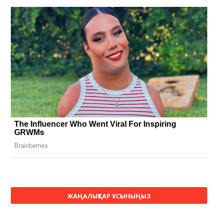
ЖАҢАЛЫҚТАР ҰСЫНЫҢЫЗ