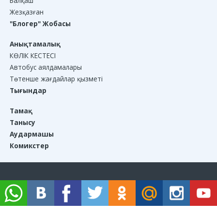
Балқаш
Жезқазған
"Блогер" Жобасы
Анықтамалық
КӨЛІК КЕСТЕСІ
Автобус аялдамалары
Төтенше жағдайлар қызметі
Тығындар
Тамақ
Танысу
Аудармашы
Комикстер