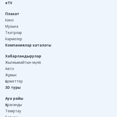
eTV
Плакат
Кино
Музыка
Театрлар
Көрмелер
Компаниялар каталогы
Хабарландырулар
Жылжымайтын мүлік
Авто
Жұмыс
Қызметтер
3D туры
Ауа райы
Қарағанды
Теміртау