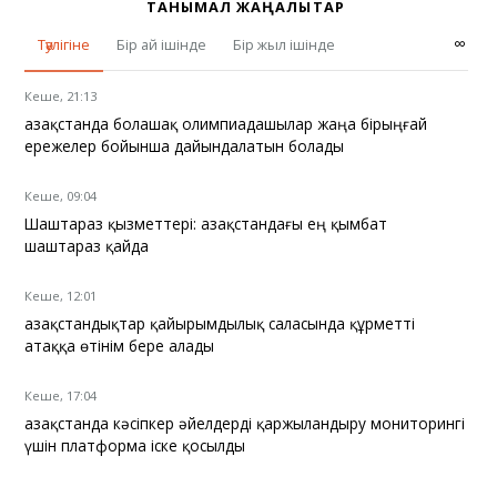
ТАНЫМАЛ ЖАҢАЛЫҚТАР
∞
Тәулігіне
Бір ай ішінде
Бір жыл ішінде
Кеше, 21:13
Қазақстанда болашақ олимпиадашылар жаңа бірыңғай
ережелер бойынша дайындалатын болады
Кеше, 09:04
Шаштараз қызметтері: Қазақстандағы ең қымбат
шаштараз қайда
Кеше, 12:01
Қазақстандықтар қайырымдылық саласында құрметті
атаққа өтінім бере алады
Кеше, 17:04
Қазақстанда кәсіпкер әйелдерді қаржыландыру мониторингі
үшін платформа іске қосылды