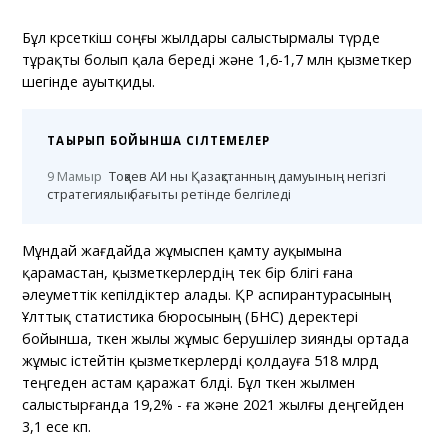
Бұл көрсеткіш соңғы жылдары салыстырмалы түрде
тұрақты болып қала береді және 1,6-1,7 млн қызметкер
шегінде ауытқиды.
ТАҚЫРЫП БОЙЫНША СІЛТЕМЕЛЕР
9 Мамыр
Тоқаев АИ ны Қазақстанның дамуының негізгі
стратегиялық бағыты ретінде белгіледі
Мұндай жағдайда жұмыспен қамту ауқымына
қарамастан, қызметкерлердің тек бір бөлігі ғана
әлеуметтік кепілдіктер алады. ҚР аспирантурасының
Ұлттық статистика бюросының (БНС) деректері
бойынша, өткен жылы жұмыс берушілер зиянды ортада
жұмыс істейтін қызметкерлерді қолдауға 518 млрд
теңгеден астам қаражат бөлді. Бұл өткен жылмен
салыстырғанда 19,2% - ға және 2021 жылғы деңгейден
3,1 есе көп.