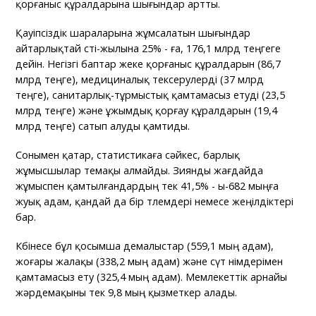
қорғаныс құралдарына шығындар артты.
Қауіпсіздік шараларына жұмсалатын шығындар
айтарлықтай өсті-жылына 25% - ға, 176,1 млрд теңгеге
дейін. Негізгі баптар жеке қорғаныс құралдарын (86,7
млрд теңге), медициналық тексерулерді (37 млрд
теңге), санитарлық-тұрмыстық қамтамасыз етуді (23,5
млрд теңге) және ұжымдық қорғау құралдарын (19,4
млрд теңге) сатып алуды қамтиды.
Сонымен қатар, статистикаға сәйкес, барлық
жұмысшылар өтемақы алмайды. Зиянды жағдайда
жұмыспен қамтылғандардың тек 41,5% - ы-682 мыңға
жуық адам, қандай да бір төлемдері немесе жеңілдіктері
бар.
Көбінесе бұл қосымша демалыстар (559,1 мың адам),
жоғары жалақы (338,2 мың адам) және сүт өнімдерімен
қамтамасыз ету (325,4 мың адам). Мемлекеттік арнайы
жәрдемақыны тек 9,8 мың қызметкер алады.