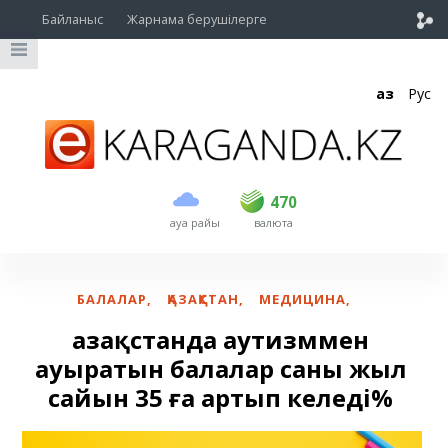
Байланыс
Жарнама берушілерге
Қаз
Рус
сатып алу
сату
USD
469
470
470
ауа райы
валюта
EUR
539
543
RUB
5.45
5.53
БАЛАЛАР
,
ҚАЗАҚСТАН
,
МЕДИЦИНА
,
Қазақстанда аутизммен
ауыратын балалар саны жыл
сайын 35 ға артып келеді%