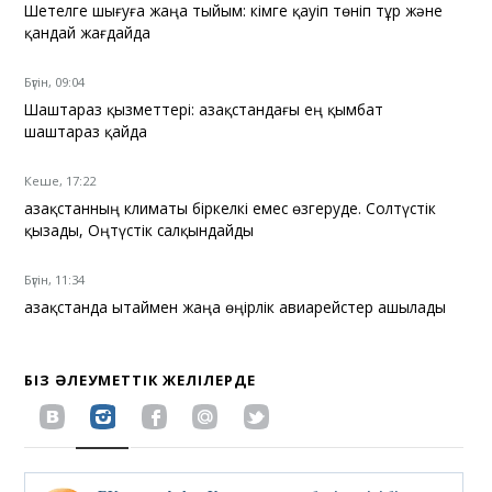
Шетелге шығуға жаңа тыйым: кімге қауіп төніп тұр және
қандай жағдайда
Бүгін, 09:04
Шаштараз қызметтері: Қазақстандағы ең қымбат
шаштараз қайда
Кеше, 17:22
Қазақстанның климаты біркелкі емес өзгеруде. Солтүстік
қызады, Оңтүстік салқындайды
Бүгін, 11:34
Қазақстанда Қытаймен жаңа өңірлік авиарейстер ашылады
БІЗ ӘЛЕУМЕТТІК ЖЕЛІЛЕРДЕ