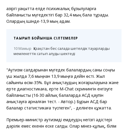
Қазіргі уақытта елде психикалық бұзылуларға
байланысты мүгедектігі бар 32,4 мың бала тұрады.
Олардың ішінде-13,9 мың адам.
ТАҚЫРЫП БОЙЫНША СІЛТЕМЕЛЕР
10 Мамыр
Қазақстан бес салада шетелдік тауарларды
мемлекеттік сатып алуды шектеді
"Аутизм салдарынан мүгедек балалардың саны соңғы
үш жылда 7,6 мыңнан 13,9 мыңға дейін өсті. Жыл
сайынғы өсім-35%. Бұл анықтаудың жоғарылауына және
ерте диагностикаға, ерте M-Chat скринингін енгізуге
байланысты (16-30 айлық балаларда АСД қаупін
анықтауға арналған тест. - Автор.) Бұрын АСД бар
балалар статистикаға түспеген", - делінген құжатта.
Премьер-министр аутизмді емдеудің негізгі әдістері
дәрілік емес екенін еске салды. Олар мінез-құлық, білім