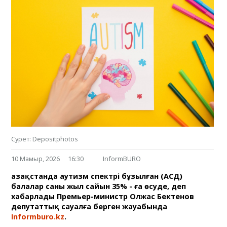
Сурет: Depositphotos
10 Мамыр, 2026
16:30
InformBURO
Қазақстанда аутизм спектрі бұзылған (АСД)
балалар саны жыл сайын 35% - ға өсуде, деп
хабарлады Премьер-министр Олжас Бектенов
депутаттық сауалға берген жауабында
Informburo.kz
.