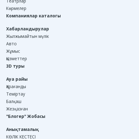
Театрлар
Көрмелер
Компаниялар каталогы
Хабарландырулар
Жылжымайтын мүлік
Авто
Жұмыс
Қызметтер
3D туры
Ауа райы
Қарағанды
Теміртау
Балқаш
Жезқазған
"Блогер" Жобасы
Анықтамалық
КӨЛІК КЕСТЕСІ