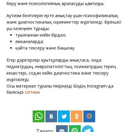
беру және психологиялық араласуды қамтиды.
Аутизм белгілерін ерте анықтау үшін психофизикалық
және диагностикалық скринингтер жүргізіледі. Біріншісі
үш кезеңнен тұрады:
туылғаннан кейін бірден;
емханаларда;
қайта тексеру және бақылау.
Егер дәрігерлер ауытқуларды анықтаса, онда
педиатрдың, невропатологтың, психиатрдың терең
кеңестері, содан кейін диагностика және тексеру
жүргізіледі.
Осы материал туралы пікіріңізді Біздің Instagram-да
бөлісіңіз
сілтеме
Тарату: