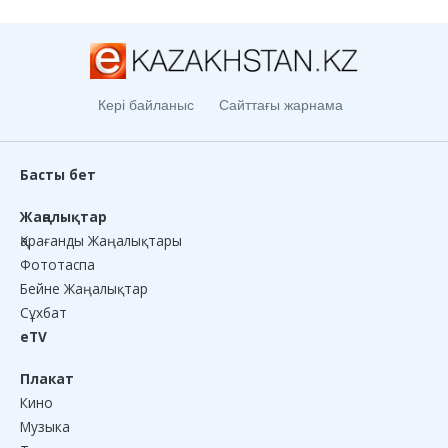
Кері байланыс
Сайттағы жарнама
Басты бет
Жаңалықтар
Қарағанды Жаңалықтары
Фототаспа
Бейне Жаңалықтар
Сұхбат
eTV
Плакат
Кино
Музыка