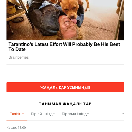
ЖАҢАЛЫҚТАР ҰСЫНЫҢЫЗ
ТАНЫМАЛ ЖАҢАЛЫҚТАР
∞
Тәулігіне
Бір ай ішінде
Бір жыл ішінде
Кеше, 18:00