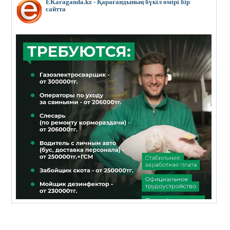
EKaraganda.kz - Қарағандының бүкіл өмірі бір
сайтта