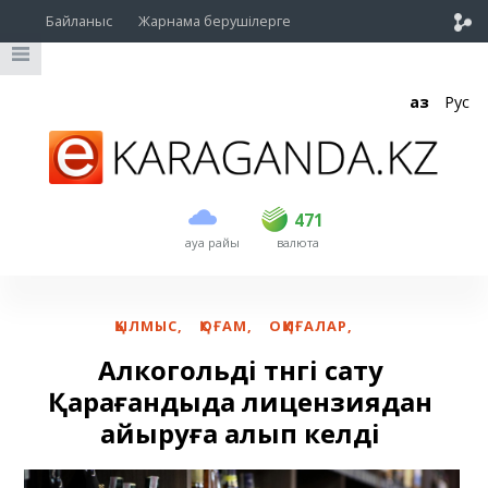
Байланыс
Жарнама берушілерге
Қаз
Рус
сатып алу
сату
USD
468.5
471
471
ауа райы
валюта
EUR
539
541.5
RUB
5.53
5.6
ҚЫЛМЫС
,
ҚОҒАМ
,
ОҚИҒАЛАР
,
Алкогольді түнгі сату
Қарағандыда лицензиядан
айыруға алып келді