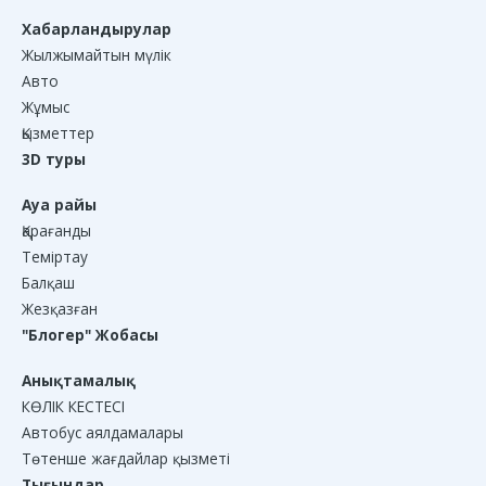
Хабарландырулар
Жылжымайтын мүлік
Авто
Жұмыс
Қызметтер
3D туры
Ауа райы
Қарағанды
Теміртау
Балқаш
Жезқазған
"Блогер" Жобасы
Анықтамалық
КӨЛІК КЕСТЕСІ
Автобус аялдамалары
Төтенше жағдайлар қызметі
Тығындар