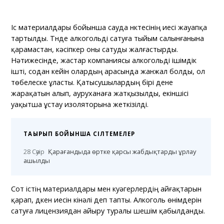
Іс материалдары бойынша сауда нүктесінің иесі жауапқа
тартылды. Түнде алкогольді сатуға тыйым салынғанына
қарамастан, кәсіпкер оны сатуды жалғастырды.
Нәтижесінде, жастар компаниясы алкогольді ішімдік
ішті, содан кейін олардың арасында жанжал болды, ол
төбелеске ұласты. Қатысушылардың бірі дене
жарақатын алып, ауруханаға жатқызылды, екіншісі
уақытша ұстау изоляторына жеткізілді.
ТАҚЫРЫП БОЙЫНША СІЛТЕМЕЛЕР
28 Сәуір
Қарағандыда өртке қарсы жабдықтарды ұрлау
ашылды
Сот істің материалдары мен куәгерлердің айғақтарын
қарап, дүкен иесін кінәлі деп тапты. Алкоголь өнімдерін
сатуға лицензиядан айыру туралы шешім қабылданды.