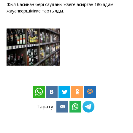
Жыл басынан бері сауданы жүзеге асырған 186 адам
жауапкершілікке тартылды.
Тарату: