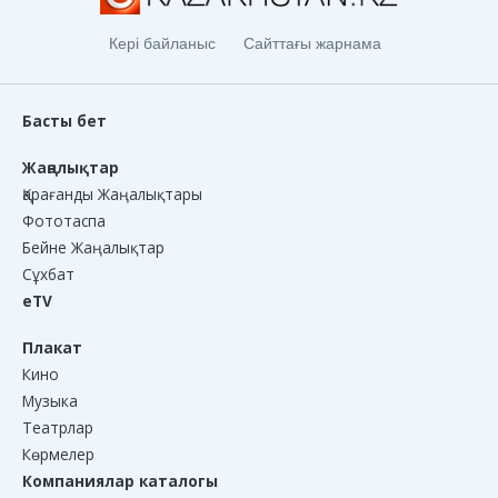
Кері байланыс
Сайттағы жарнама
Басты бет
Жаңалықтар
Қарағанды Жаңалықтары
Фототаспа
Бейне Жаңалықтар
Сұхбат
eTV
Плакат
Кино
Музыка
Театрлар
Көрмелер
Компаниялар каталогы