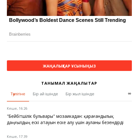
ЖАҢАЛЫҚТАР ҰСЫНЫҢЫЗ
ТАНЫМАЛ ЖАҢАЛЫҚТАР
∞
Тәулігіне
Бір ай ішінде
Бір жыл ішінде
Кеше, 16:26
"Бейбітшілік бульвары" мозаикадан: қарағандылық
даңғылдың ескі атауын еске алу үшін ауланы безендірді
Кеше, 17:39