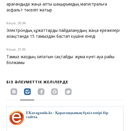
Қарағандыда жаңа алты шақырымдық магистральға
асфальт төселіп жатыр
Кеше, 20:34
Электрондық құжаттарды пайдаланудың жаңа ережелері
Қазақстанда 15 тамыздан бастап күшіне енеді
Кеше, 21:05
Тамыз жаздың сипатын сақтайды: жұма күнгі ауа райы
болжамы
БІЗ ӘЛЕУМЕТТІК ЖЕЛІЛЕРДЕ
EKaraganda.kz - Қарағандының бүкіл өмірі бір
сайтта