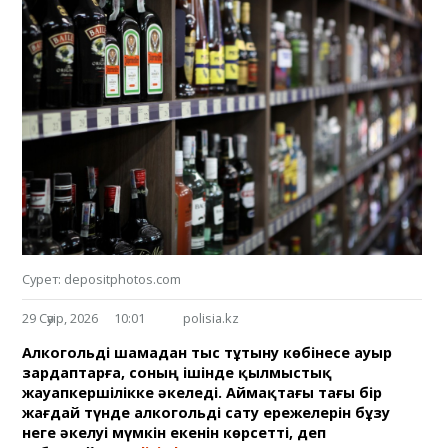
Сурет: depositphotos.com
29 Сәуір, 2026
10:01
polisia.kz
Алкогольді шамадан тыс тұтыну көбінесе ауыр
зардаптарға, соның ішінде қылмыстық
жауапкершілікке әкеледі. Аймақтағы тағы бір
жағдай түнде алкогольді сату ережелерін бұзу
неге әкелуі мүмкін екенін көрсетті, деп