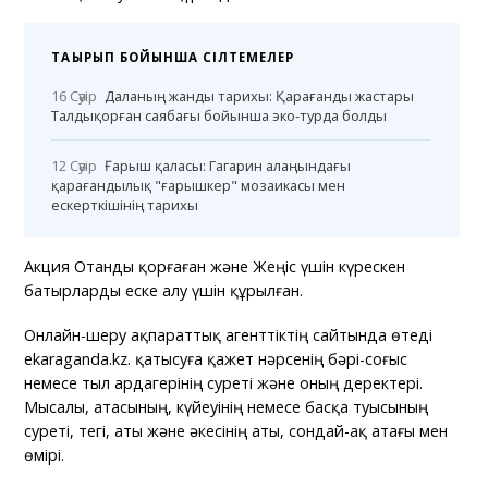
ТАҚЫРЫП БОЙЫНША СІЛТЕМЕЛЕР
16 Сәуір
Даланың жанды тарихы: Қарағанды жастары
Талдықорған саябағы бойынша эко-турда болды
12 Сәуір
Ғарыш қаласы: Гагарин алаңындағы
қарағандылық "ғарышкер" мозаикасы мен
ескерткішінің тарихы
Акция Отанды қорғаған және Жеңіс үшін күрескен
батырларды еске алу үшін құрылған.
Онлайн-шеру ақпараттық агенттіктің сайтында өтеді
ekaraganda.kz. қатысуға қажет нәрсенің бәрі-соғыс
немесе тыл ардагерінің суреті және оның деректері.
Мысалы, атасының, күйеуінің немесе басқа туысының
суреті, тегі, аты және әкесінің аты, сондай-ақ атағы мен
өмірі.