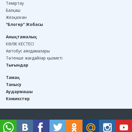
Теміртау
Балқаш
Жезқазған
"Блогер" Жобасы
Анықтамалық
КӨЛІК КЕСТЕСІ
Автобус аялдамалары
Төтенше жағдайлар қызметі
Тығындар
Тамақ
Танысу
Аудармашы
Комикстер