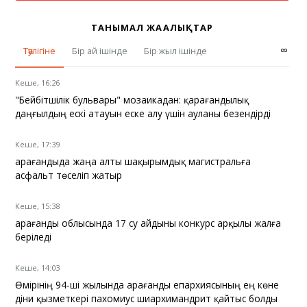
ТАНЫМАЛ ЖАҢАЛЫҚТАР
∞
Тәулігіне
Бір ай ішінде
Бір жыл ішінде
Кеше, 16:26
"Бейбітшілік бульвары" мозаикадан: қарағандылық
даңғылдың ескі атауын еске алу үшін ауланы безендірді
Кеше, 17:39
Қарағандыда жаңа алты шақырымдық магистральға
асфальт төселіп жатыр
Кеше, 15:38
Қарағанды облысында 17 су айдыны конкурс арқылы жалға
беріледі
Кеше, 14:03
Өмірінің 94-ші жылында Қарағанды епархиясының ең көне
діни қызметкері пахомиус шиархимандрит қайтыс болды