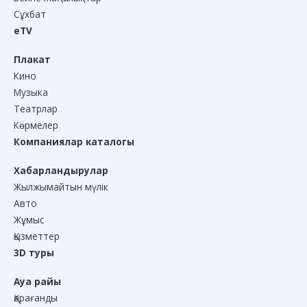
Сұхбат
eTV
Плакат
Кино
Музыка
Театрлар
Көрмелер
Компаниялар каталогы
Хабарландырулар
Жылжымайтын мүлік
Авто
Жұмыс
Қызметтер
3D туры
Ауа райы
Қарағанды