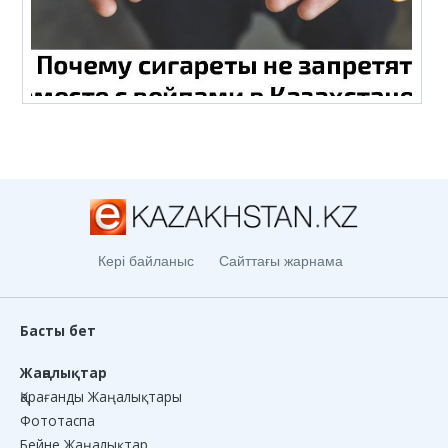
Кері байланыс
Сайттағы жарнама
Басты бет
Жаңалықтар
Қарағанды Жаңалықтары
Фототаспа
Бейне Жаңалықтар