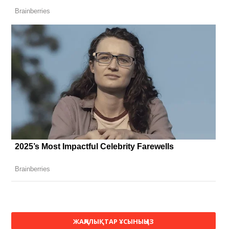
ЖАҢАЛЫҚТАР ҰСЫНЫҢЫЗ