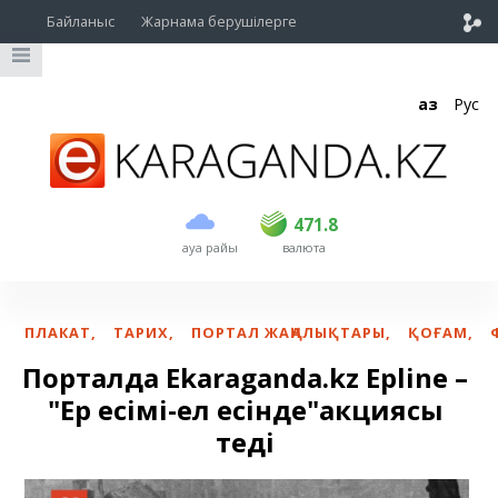
Байланыс
Жарнама берушілерге
Қаз
Рус
сатып алу
сату
USD
468.5
471.8
471.8
ауа райы
валюта
EUR
539
543
RUB
5.55
5.6
ПЛАКАТ
,
ТАРИХ
,
ПОРТАЛ ЖАҢАЛЫҚТАРЫ
,
ҚОҒАМ
,
Порталда Ekaraganda.kz Ерline –
"Ер есімі-ел есінде"акциясы
өтеді