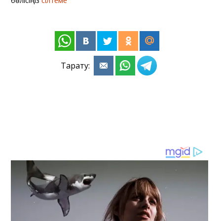
бөлісіңіз
сілтеме
Тарату: