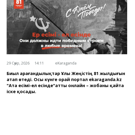
29 Сәуір, 2026
14:11
eKaraganda
Биыл Қарағандылықтар Ұлы Жеңістің 81 жылдығын
атап өтеді. Осы күнге орай портал ekaraganda.kz
"Ата есімі-ел есінде"атты онлайн – жобаны қайта
іске қосады.