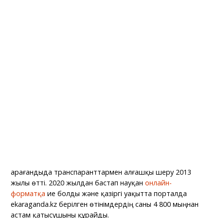
Қарағандыда транспаранттармен алғашқы шеру 2013
жылы өтті. 2020 жылдан бастап науқан
онлайн-
форматқа
ие болды және қазіргі уақытта порталда
ekaraganda.kz берілген өтінімдердің саны 4 800 мыңнан
астам қатысушыны құрайды.