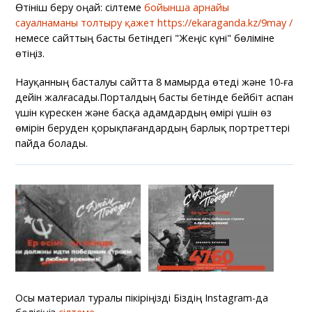
Өтініш беру оңай: сілтеме
бойынша арнайы
сауалнаманы толтыру қажет https://ekaraganda.kz/9may /
немесе сайттың басты бетіндегі "Жеңіс күні" бөліміне
өтіңіз.
Науқанның басталуы сайтта 8 мамырда өтеді және 10-ға
дейін жалғасады.Порталдың басты бетінде бейбіт аспан
үшін күрескен және басқа адамдардың өмірі үшін өз
өмірін беруден қорықпағандардың барлық портреттері
пайда болады.
Осы материал туралы пікіріңізді Біздің Instagram-да