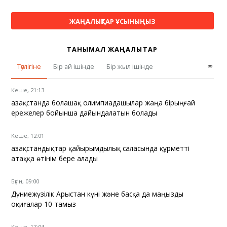
ЖАҢАЛЫҚТАР ҰСЫНЫҢЫЗ
ТАНЫМАЛ ЖАҢАЛЫҚТАР
∞
Тәулігіне
Бір ай ішінде
Бір жыл ішінде
Кеше, 21:13
Қазақстанда болашақ олимпиадашылар жаңа бірыңғай
ережелер бойынша дайындалатын болады
Кеше, 12:01
Қазақстандықтар қайырымдылық саласында құрметті
атаққа өтінім бере алады
Бүгін, 09:00
Дүниежүзілік Арыстан күні және басқа да маңызды
оқиғалар 10 тамыз
Кеше, 17:04