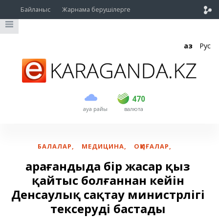
Байланыс
Жарнама берушілерге
Қаз
Рус
сатып алу
сату
USD
468.5
470
470
ауа райы
валюта
EUR
539
543
RUB
5.48
5.52
БАЛАЛАР
,
МЕДИЦИНА
,
ОҚИҒАЛАР
,
Қарағандыда бір жасар қыз
қайтыс болғаннан кейін
Денсаулық сақтау министрлігі
тексеруді бастады