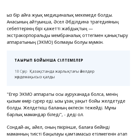
Қыз бір айға жуық медициналық мекемеде болды.
Анасының айтуынша, Әсел Әбділдина трагедияның
себептерінің бірі қажетті жабдықтың —
экстракорпоральды мембраналық оттегімен қанықтыру
аппаратының (ЭКМО) болмауы болуы мүмкін.
ТАҚЫРЫП БОЙЫНША СІЛТЕМЕЛЕР
18 Сәуір
Қазақстанда жарлықтағы әйелдер
жәрдемақысыз қалды
"Егер ЭКМО аппараты осы ауруханада болса, менің
қызым өмір сүрер еді. Қызы ұзақ уақыт бойы желдетуде
болды. Желдеткіш баланың өкпесін тежейді. Мұны
барлық мамандар біледі", - деді ол.
Сондай-ақ, әйел, оның пікірінше, балаға бейінді
маманның тиісті бақылауы қамтамасыз етілмегенін атап