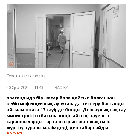
Сурет: ekaraganda.kz
20 Сәуір, 2026
11:43
BAQ.KZ
Қарағандыда бір жасар бала қайтыс болғаннан
кейін инфекциялық ауруханада тексеру басталды.
Қайғылы оқиға 17 сәуірде болды. Денсаулық сақтау
министрлігі отбасына көңіл айтып, тәуелсіз
сарапшыларды тарта отырып, жан-жақты іс
жүргізу туралы мәлімдеді, деп хабарлайды
BAQ.KZ
.