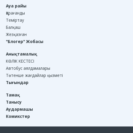
Ауа райы
Қарағанды
Теміртау
Балқаш
Жезқазған
"Блогер" Жобасы
Анықтамалық
КӨЛІК КЕСТЕСІ
Автобус аялдамалары
Төтенше жағдайлар қызметі
Тығындар
Тамақ
Танысу
Аудармашы
Комикстер