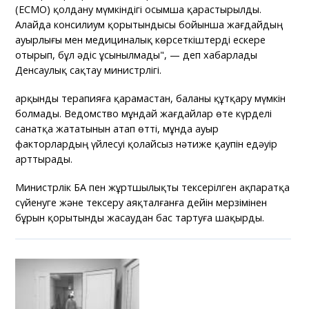
(ECMO) қолдану мүмкіндігі Қосымша қарастырылды.
Алайда консилиум қорытындысы бойынша жағдайдың
ауырлығы мен медициналық көрсеткіштерді ескере
отырып, бұл әдіс ұсынылмады", — деп хабарлады
Денсаулық сақтау министрлігі.
Қарқынды терапияға қарамастан, баланы құтқару мүмкін
болмады. Ведомство мұндай жағдайлар өте күрделі
санатқа жататынын атап өтті, мұнда ауыр
факторлардың үйлесуі қолайсыз нәтиже қаупін едәуір
арттырады.
Министрлік БАҚ пен жұртшылықты тексерілген ақпаратқа
сүйенуге және тексеру аяқталғанға дейін мерзімінен
бұрын қорытынды жасаудан бас тартуға шақырды.