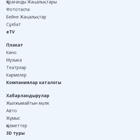
Қарағанды Жаңалықтары
Фототаспа
Бейне Жаңалықтар
Сұхбат
eTV
Плакат
Кино
Музыка
Театрлар
Көрмелер
Компаниялар каталогы
Хабарландырулар
Жылжымайтын мүлік
Авто
Жұмыс
Қызметтер
3D туры