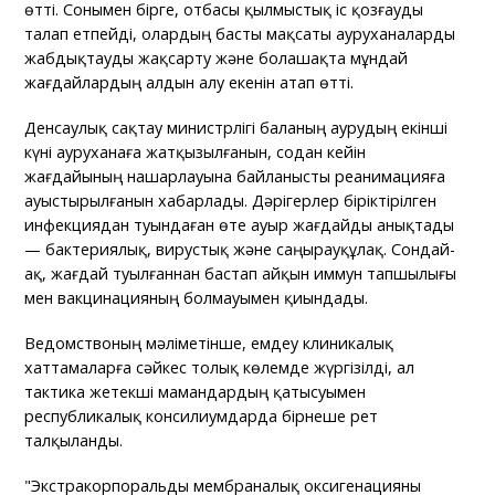
өтті. Сонымен бірге, отбасы қылмыстық іс қозғауды
талап етпейді, олардың басты мақсаты ауруханаларды
жабдықтауды жақсарту және болашақта мұндай
жағдайлардың алдын алу екенін атап өтті.
Денсаулық сақтау министрлігі баланың аурудың екінші
күні ауруханаға жатқызылғанын, содан кейін
жағдайының нашарлауына байланысты реанимацияға
ауыстырылғанын хабарлады. Дәрігерлер біріктірілген
инфекциядан туындаған өте ауыр жағдайды анықтады
— бактериялық, вирустық және саңырауқұлақ. Сондай-
ақ, жағдай туылғаннан бастап айқын иммун тапшылығы
мен вакцинацияның болмауымен қиындады.
Ведомствоның мәліметінше, емдеу клиникалық
хаттамаларға сәйкес толық көлемде жүргізілді, ал
тактика жетекші мамандардың қатысуымен
республикалық консилиумдарда бірнеше рет
талқыланды.
"Экстракорпоральды мембраналық оксигенацияны