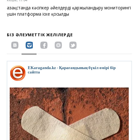
Қазақстанда кәсіпкер әйелдерді қаржыландыру мониторингі
үшін платформа іске қосылды
БІЗ ӘЛЕУМЕТТІК ЖЕЛІЛЕРДЕ
EKaraganda.kz - Қарағандының бүкіл өмірі бір
сайтта