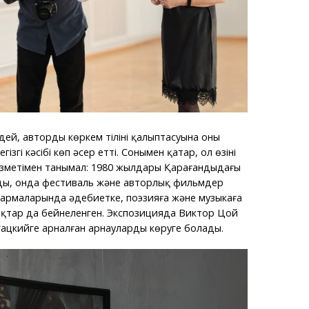
ей, автордың көркем тілінің қалыптасуына оның
гізгі кәсібі көп әсер етті. Сонымен қатар, ол өзінің
ызметімен танымал: 1980 жылдары Қарағандыдағы
ды, онда фестиваль және авторлық фильмдер
ығармаларында әдебиетке, поэзияға және музыкаға
қтар да бейнеленген. Экспозицияда Виктор Цой
ацкийге арналған арнауларды көруге болады.