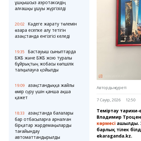
Блогер лентасы
Веб-камералар
ұшқышсыз аэротаксидің
Соққылар
Тығындар
алғашқы ұшуы жүргізілді
Фотокомикстер
Қарағанды Картасы
Аптаның коллажы
Ұйымдар
Кәдеге жарату төлемін
20:02
Ешкин жұлдыз
Менің учаскелік
өзара есепке алу тетігін
жорамалы
Қазақстанда енгізгісі келеді
Жолдарды жабу
Бастауыш сыныптарда
19:35
Қызметтер
Медиа
БЖБ және БЖБ жою туралы
Аудармашы
Фото
бұйрықтың жобасы көпшілік
Бейне
талқылауға қойылды
3D туры
Timelapse
Қазақстандыққа жайлы
19:09
Автордың суреті
өмір сүру үшін қанша ақша
қажет
7 Сәуір, 2026
12:50
Теміртау тарихи-
Қазақстанда балалары
18:33
Владимир Троценк
бар отбасыларға арналған
көрмесі
ашылды. Э
бірқатар жәрдемақыларды
барлық тілек білд
тағайындау
ekaraganda.kz.
автоматтандырылды