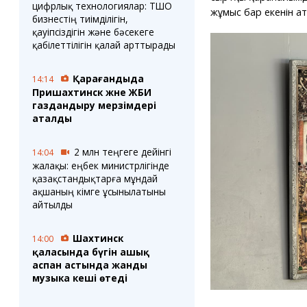
цифрлық технологиялар: ТШО
жұмыс бар екенін ат
бизнестің тиімділігін,
қауіпсіздігін және бәсекеге
қабілеттілігін қалай арттырады
Қарағандыда
14:14
Пришахтинск және ЖБИ
газдандыру мерзімдері
аталды
2 млн теңгеге дейінгі
14:04
жалақы: еңбек министрлігінде
қазақстандықтарға мұндай
ақшаның кімге ұсынылатыны
айтылды
Шахтинск
14:00
қаласында бүгін ашық
аспан астында жанды
музыка кеші өтеді