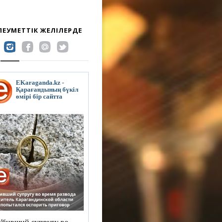
ӘЛЕУМЕТТІК ЖЕЛІЛЕРДЕ
EKaraganda.kz -
Қарағандының бүкіл
өмірі бір сайтта