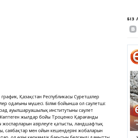
БІЗ 
 график, Қазақстан Республикасы Суретшілер
ер одағының мүшесі. Білімі бойынша ол сәулетші:
рад ауылшаруашылық институтының сәулет
і. Көптеген жылдар бойы Троценко Қарағанды
ң жоспарларын әзірлеуге қатысты, ландшафтық
ы, саябақтар мен ойын кешендерінің жобаларын
ар, ол өзінің көркемдік бағытын белсенді дамытты.