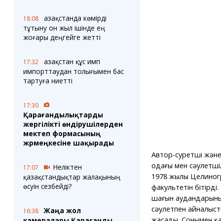
Қазақстанда көмірді
18:08
тұтыну он жыл ішінде ең
жоғары деңгейге жетті
Қазақстан құс имп
17:32
импорттаудан толығымен бас
тартуға ниетті
17:30
Қарағандылықтарды
жергілікті өндірушілерден
мектеп формасының
жәрмеңкесіне шақырады
Автор-суретші және
одағы мен сәулетшіл
Неліктен
17:07
1978 жылы Целиног
қазақстандықтар жалақының
өсуін сезбейді?
факультетін бітірд
шағын аудандарыны
сәулетпен айналыст
Жаңа жол
16:38
жасады. Сонымен қат
камералары Қарағанды