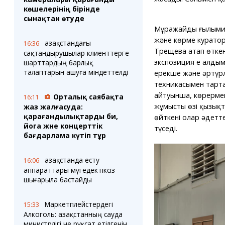
көшелерінің бірінде
сынақтан өтуде
Мұражайдың ғылыми
және көрме курато
Қазақстандағы
16:36
Трещева атап өтке
сақтандырушылар клиенттерге
экспозиция ең алдыме
шарттардың барлық
талаптарын ашуға міндеттелді
ерекше және әртүрл
техникасымен тарта
айтуынша, көрерме
Орталық саябақта
16:11
жұмыстың өзі қызық
жаз жалғасуда:
қарағандылықтарды би,
өйткені олар әдетт
йога және концерттік
түседі.
бағдарлама күтіп тұр
Қазақстанда есту
16:06
аппараттары мүгедектіксіз
шығарыла бастайды
Маркетплейстердегі
15:33
Алкоголь: Қазақстанның сауда
министрлігі не рұқсат етілгенін,