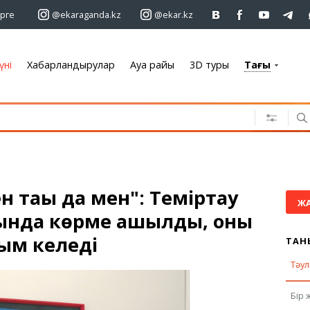
рге
@ekaraganda.kz
@ekar.kz
үні
Хабарландырулар
Ауа райы
3D туры
Тағы
+7 701 233 33 81
Хабарландырулар
Жылжымайтын мүлік
Автомобильдер
Жұмыс
н тағы да мен": Теміртау
Қызметтер
Ж
нда көрме ашылды, оны
Электроника
Жиһаз
ым келеді
ТАН
Тәул
Ауа райы
Бір 