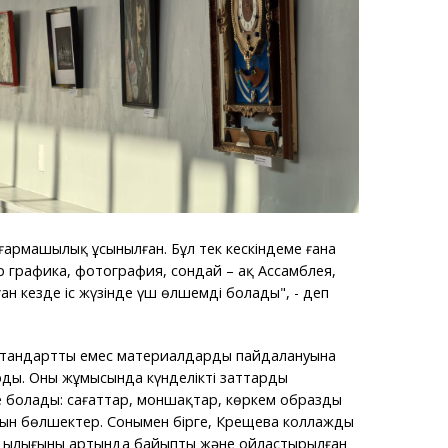
ғармашылық ұсынылған. Бұл тек кескіндеме ғана
р графика, фотография, сондай – ақ Ассамблея,
ан кезде іс жүзінде үш өлшемді болады", - деп
 стандартты емес материалдарды пайдалануына
ды. Оның жұмысында күнделікті заттардың
е болады: сағаттар, моншақтар, көркем образдың
атын бөлшектер. Сонымен бірге, Крещева коллаждың
ылығының артында байыпты және ойластырылған