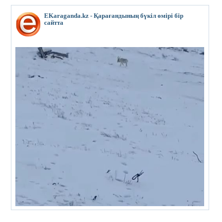
EKaraganda.kz - Қарағандының бүкіл өмірі бір
сайтта