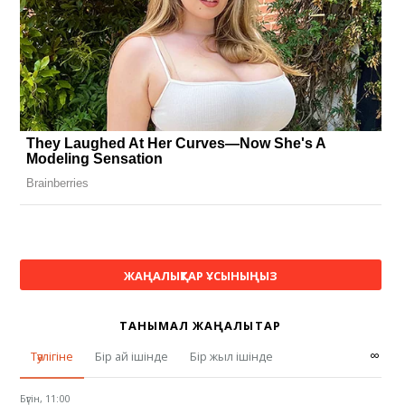
ЖАҢАЛЫҚТАР ҰСЫНЫҢЫЗ
ТАНЫМАЛ ЖАҢАЛЫҚТАР
∞
Тәулігіне
Бір ай ішінде
Бір жыл ішінде
Бүгін, 11:00