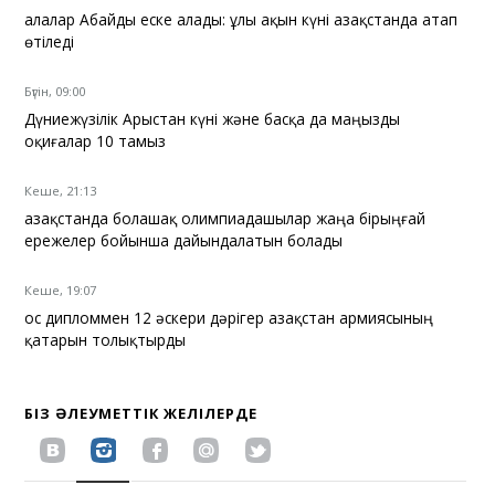
Қалалар Абайды еске алады: ұлы ақын күні Қазақстанда атап
өтіледі
Бүгін, 09:00
Дүниежүзілік Арыстан күні және басқа да маңызды
оқиғалар 10 тамыз
Кеше, 21:13
Қазақстанда болашақ олимпиадашылар жаңа бірыңғай
ережелер бойынша дайындалатын болады
Кеше, 19:07
Қос дипломмен 12 әскери дәрігер Қазақстан армиясының
қатарын толықтырды
БІЗ ӘЛЕУМЕТТІК ЖЕЛІЛЕРДЕ