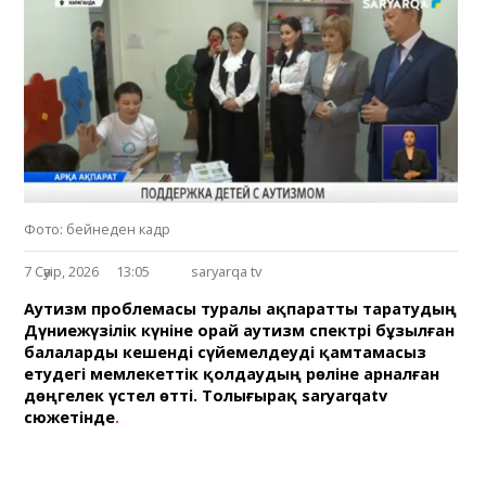
Фото: бейнеден кадр
7 Сәуір, 2026
13:05
saryarqa tv
Аутизм проблемасы туралы ақпаратты таратудың
Дүниежүзілік күніне орай аутизм спектрі бұзылған
балаларды кешенді сүйемелдеуді қамтамасыз
етудегі мемлекеттік қолдаудың рөліне арналған
дөңгелек үстел өтті. Толығырақ saryarqatv
сюжетінде
.