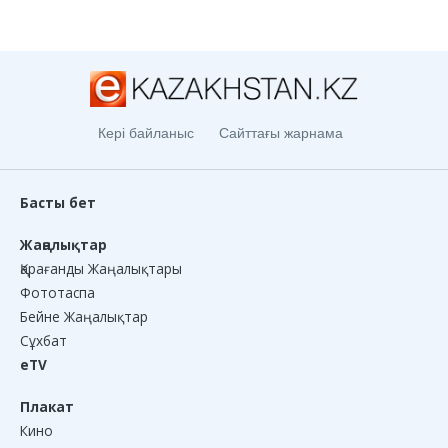
Кері байланыс
Сайттағы жарнама
Басты бет
Жаңалықтар
Қарағанды Жаңалықтары
Фототаспа
Бейне Жаңалықтар
Сұхбат
eTV
Плакат
Кино