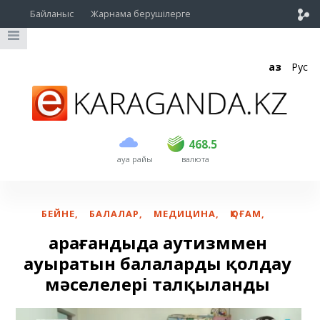
Байланыс
Жарнама берушілерге
Қаз
Рус
сатып алу
сату
USD
466
468.5
468.5
ауа райы
валюта
EUR
535
541.5
RUB
5.4
5.48
БЕЙНЕ
,
БАЛАЛАР
,
МЕДИЦИНА
,
ҚОҒАМ
,
Қарағандыда аутизммен
ауыратын балаларды қолдау
мәселелері талқыланды