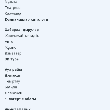
Музыка
Театрлар
Көрмелер
Компаниялар каталогы
Хабарландырулар
Жылжымайтын мүлік
Авто
Жұмыс
Қызметтер
3D туры
Ауа райы
Қарағанды
Теміртау
Балқаш
Жезқазған
"Блогер" Жобасы
Анықтамалық