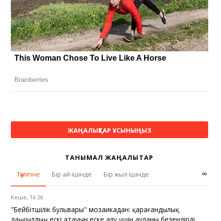
ЖАҢАЛЫҚТАР ҰСЫНЫҢЫЗ
ТАНЫМАЛ ЖАҢАЛЫҚТАР
∞
Тәулігіне
Бір ай ішінде
Бір жыл ішінде
Кеше, 16:26
"Бейбітшілік бульвары" мозаикадан: қарағандылық
даңғылдың ескі атауын еске алу үшін ауланы безендірді