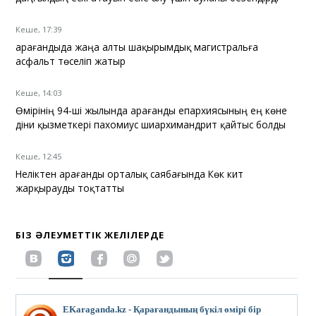
Кеше, 17:39
Қарағандыда жаңа алты шақырымдық магистральға
асфальт төселіп жатыр
Кеше, 14:03
Өмірінің 94-ші жылында Қарағанды епархиясының ең көне
діни қызметкері пахомиус шиархимандрит қайтыс болды
Кеше, 12:45
Неліктен Қарағанды орталық саябағында Көк кит
жарқырауды тоқтатты
БІЗ ӘЛЕУМЕТТІК ЖЕЛІЛЕРДЕ
EKaraganda.kz - Қарағандының бүкіл өмірі бір