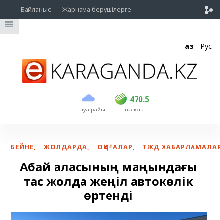
Байланыс
Жарнама берушілерге
Қаз
Рус
сатып алу
сату
USD
469
470.5
470.5
ауа райы
валюта
EUR
541
545
RUB
5.51
5.6
БЕЙНЕ
,
ЖОЛДАРДА
,
ОҚИҒАЛАР
,
ТЖД ХАБАРЛАМАЛА
Абай қаласының маңындағы
тас жолда жеңіл автокөлік
өртенді