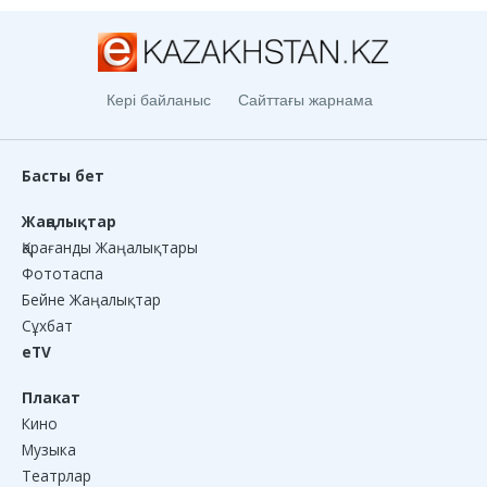
Кері байланыс
Сайттағы жарнама
Басты бет
Жаңалықтар
Қарағанды Жаңалықтары
Фототаспа
Бейне Жаңалықтар
Сұхбат
eTV
Плакат
Кино
Музыка
Театрлар