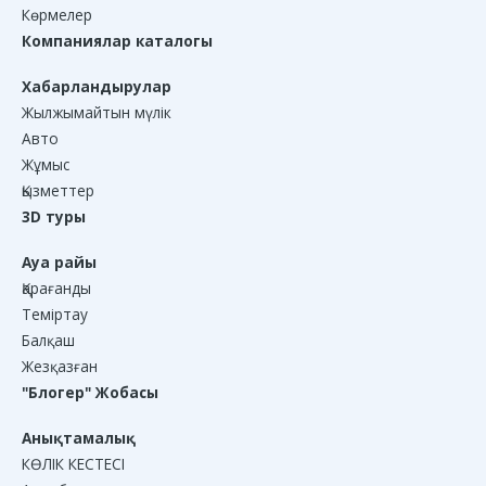
Көрмелер
Компаниялар каталогы
Хабарландырулар
Жылжымайтын мүлік
Авто
Жұмыс
Қызметтер
3D туры
Ауа райы
Қарағанды
Теміртау
Балқаш
Жезқазған
"Блогер" Жобасы
Анықтамалық
КӨЛІК КЕСТЕСІ