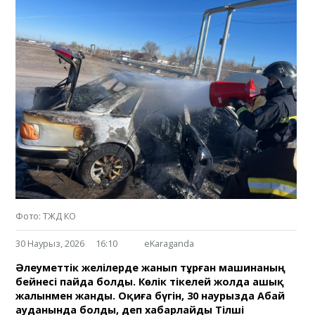
Фото: ТЖД КО
30 Наурыз, 2026
16:10
eKaraganda
Әлеуметтік желілерде жанып тұрған машинаның
бейнесі пайда болды. Көлік тікелей жолда ашық
жалынмен жанды. Оқиға бүгін, 30 наурызда Абай
ауданында болды, деп хабарлайды Тілші