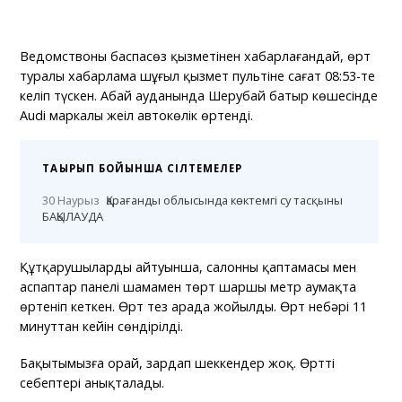
Ведомствоның баспасөз қызметінен хабарлағандай, өрт
туралы хабарлама шұғыл қызмет пультіне сағат 08:53-те
келіп түскен. Абай ауданында Шерубай батыр көшесінде
Audi маркалы жеңіл автокөлік өртенді.
ТАҚЫРЫП БОЙЫНША СІЛТЕМЕЛЕР
30 Наурыз
Қарағанды облысында көктемгі су тасқыны
БАҚЫЛАУДА
Құтқарушылардың айтуынша, салонның қаптамасы мен
аспаптар панелі шамамен төрт шаршы метр аумақта
өртеніп кеткен. Өрт тез арада жойылды. Өрт небәрі 11
минуттан кейін сөндірілді.
Бақытымызға орай, зардап шеккендер жоқ. Өрттің
себептері анықталады.