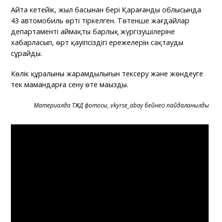
Айта кетейік, жыл басынан бері Қарағанды облысында
43 автомобиль өрті тіркелген. Төтенше жағдайлар
департаменті аймақтың барлық жүргізушілеріне
хабарласып, өрт қауіпсіздігі ережелерін сақтауды
сұрайды.
Көлік құралының жарамдылығын тексеру және жөндеуге
тек мамандарға сену өте маңызды.
Материалда ТЖД фотосы, vkyrse_abay бейнесі пайдаланылды