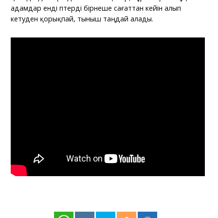
адамдар енді пәтерді бірнеше сағаттан кейін алып
кетуден қорықпай, тыныш таңдай алады.