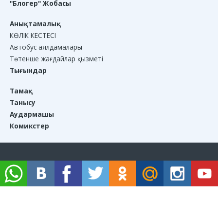
"Блогер" Жобасы
Анықтамалық
КӨЛІК КЕСТЕСІ
Автобус аялдамалары
Төтенше жағдайлар қызметі
Тығындар
Тамақ
Танысу
Аудармашы
Комикстер