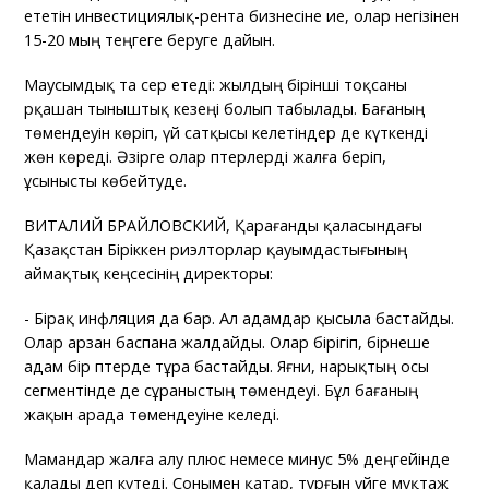
ететін инвестициялық-рента бизнесіне ие, олар негізінен
15-20 мың теңгеге беруге дайын.
Маусымдық та әсер етеді: жылдың бірінші тоқсаны
әрқашан тыныштық кезеңі болып табылады. Бағаның
төмендеуін көріп, үй сатқысы келетіндер де күткенді
жөн көреді. Әзірге олар пәтерлерді жалға беріп,
ұсынысты көбейтуде.
ВИТАЛИЙ БРАЙЛОВСКИЙ, Қарағанды қаласындағы
Қазақстан Біріккен риэлторлар қауымдастығының
аймақтық кеңсесінің директоры:
- Бірақ инфляция да бар. Ал адамдар қысыла бастайды.
Олар арзан баспана жалдайды. Олар бірігіп, бірнеше
адам бір пәтерде тұра бастайды. Яғни, нарықтың осы
сегментінде де сұраныстың төмендеуі. Бұл бағаның
жақын арада төмендеуіне әкеледі.
Мамандар жалға алу плюс немесе минус 5% деңгейінде
қалады деп күтеді. Сонымен қатар, тұрғын үйге мұқтаж