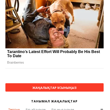
ЖАҢАЛЫҚТАР ҰСЫНЫҢЫЗ
ТАНЫМАЛ ЖАҢАЛЫҚТАР
∞
Тәулігіне
Бір ай ішінде
Бір жыл ішінде