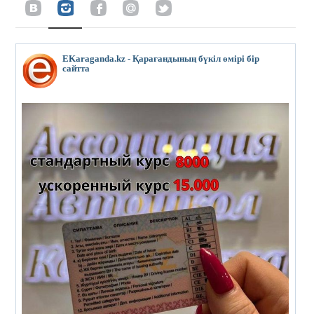
EKaraganda.kz - Қарағандының бүкіл өмірі бір
сайтта