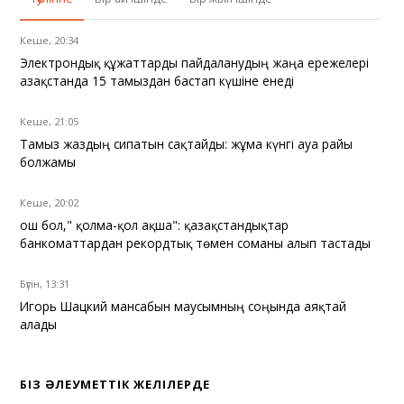
Кеше, 20:34
Электрондық құжаттарды пайдаланудың жаңа ережелері
Қазақстанда 15 тамыздан бастап күшіне енеді
Кеше, 21:05
Тамыз жаздың сипатын сақтайды: жұма күнгі ауа райы
болжамы
Кеше, 20:02
Қош бол," қолма-қол ақша": қазақстандықтар
банкоматтардан рекордтық төмен соманы алып тастады
Бүгін, 13:31
Игорь Шацкий мансабын маусымның соңында аяқтай
алады
БІЗ ӘЛЕУМЕТТІК ЖЕЛІЛЕРДЕ