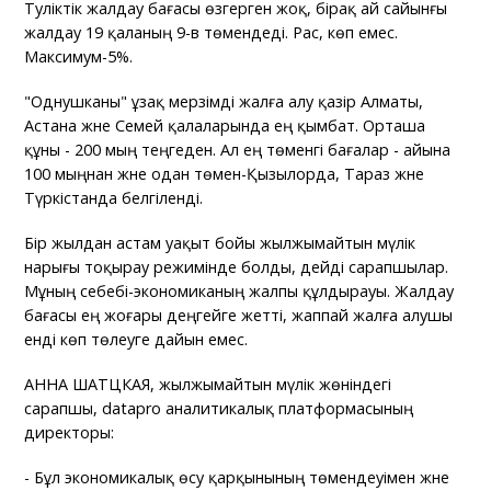
Тәуліктік жалдау бағасы өзгерген жоқ, бірақ ай сайынғы
жалдау 19 қаланың 9-в төмендеді. Рас, көп емес.
Максимум-5%.
"Однушканы" ұзақ мерзімді жалға алу қазір Алматы,
Астана және Семей қалаларында ең қымбат. Орташа
құны - 200 мың теңгеден. Ал ең төменгі бағалар - айына
100 мыңнан және одан төмен-Қызылорда, Тараз және
Түркістанда белгіленді.
Бір жылдан астам уақыт бойы жылжымайтын мүлік
нарығы тоқырау режимінде болды, дейді сарапшылар.
Мұның себебі-экономиканың жалпы құлдырауы. Жалдау
бағасы ең жоғары деңгейге жетті, жаппай жалға алушы
енді көп төлеуге дайын емес.
АННА ШАТЦКАЯ, жылжымайтын мүлік жөніндегі
сарапшы, datapro аналитикалық платформасының
директоры:
- Бұл экономикалық өсу қарқынының төмендеуімен және