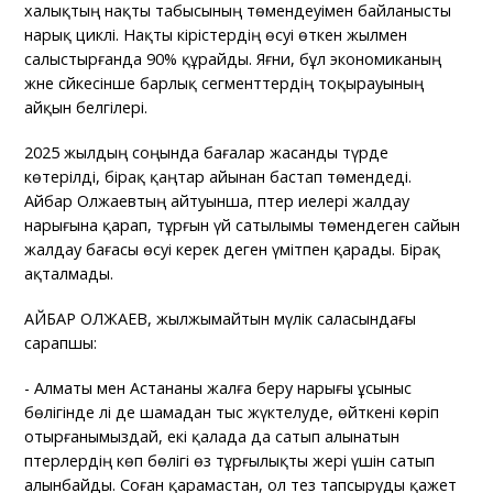
халықтың нақты табысының төмендеуімен байланысты
нарық циклі. Нақты кірістердің өсуі өткен жылмен
салыстырғанда 90% құрайды. Яғни, бұл экономиканың
және сәйкесінше барлық сегменттердің тоқырауының
айқын белгілері.
2025 жылдың соңында бағалар жасанды түрде
көтерілді, бірақ қаңтар айынан бастап төмендеді.
Айбар Олжаевтың айтуынша, пәтер иелері жалдау
нарығына қарап, тұрғын үй сатылымы төмендеген сайын
жалдау бағасы өсуі керек деген үмітпен қарады. Бірақ
ақталмады.
АЙБАР ОЛЖАЕВ, жылжымайтын мүлік саласындағы
сарапшы:
- Алматы мен Астананы жалға беру нарығы ұсыныс
бөлігінде әлі де шамадан тыс жүктелуде, өйткені көріп
отырғанымыздай, екі қалада да сатып алынатын
пәтерлердің көп бөлігі өз тұрғылықты жері үшін сатып
алынбайды. Соған қарамастан, ол тез тапсыруды қажет