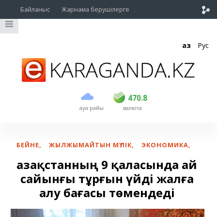
Байланыс
Жарнама берушілерге
Қаз
Рус
сатып алу
сату
USD
468.5
470.8
470.8
ауа райы
валюта
EUR
539
541.5
RUB
5.53
5.6
БЕЙНЕ
,
ЖЫЛЖЫМАЙТЫН МҮЛІК
,
ЭКОНОМИКА
,
Қазақстанның 9 қаласында ай
сайынғы тұрғын үйді жалға
алу бағасы төмендеді