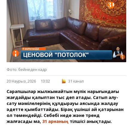
Фото: бейнеден кадр
20 Наурыз, 2026
13:02
31 канал
Сарапшылар жылжымайтын мүлік нарығындағы
жағдайды қалыптан тыс деп атады. Сатып алу-
сату мәмілелерінің құлдырауы аясында жалдау
әдетте қымбаттайды. Бірақ үшінші ай қатарынан
ол төмендейді. Себебі неде және тренд
жалғасады ма,
31 арнаның
тілшісі анықтады.