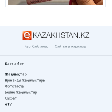
Кері байланыс
Сайттағы жарнама
Басты бет
Жаңалықтар
Қарағанды Жаңалықтары
Фототаспа
Бейне Жаңалықтар
Сұхбат
eTV