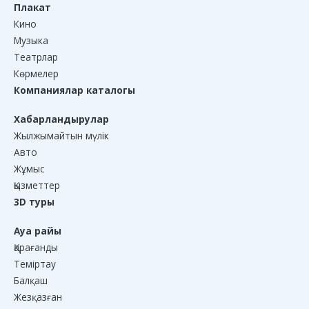
Плакат
Кино
Музыка
Театрлар
Көрмелер
Компаниялар каталогы
Хабарландырулар
Жылжымайтын мүлік
Авто
Жұмыс
Қызметтер
3D туры
Ауа райы
Қарағанды
Теміртау
Балқаш
Жезқазған