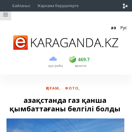
Байланыс
Жарнама берушілерге
Қаз
Рус
сатып алу
сату
USD
468.7
469.7
469.7
ауа райы
валюта
EUR
539
542
RUB
5.55
5.61
ҚОҒАМ
,
ФОТО
,
Қазақстанда газ қанша
қымбаттағаны белгілі болды