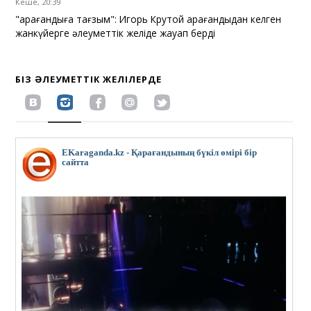
Кеше, 20:39
"Қарағандыға тағзым": Игорь Крутой Қарағандыдан келген
жанкүйерге әлеуметтік желіде жауап берді
БІЗ ӘЛЕУМЕТТІК ЖЕЛІЛЕРДЕ
EKaraganda.kz - Қарағандының бүкіл өмірі бір
сайтта