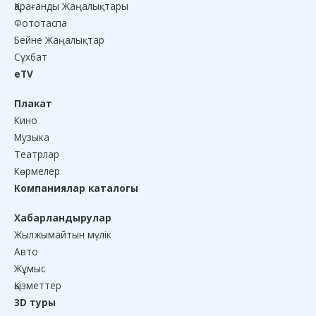
Қарағанды Жаңалықтары
Фототаспа
Бейне Жаңалықтар
Сұхбат
eTV
Плакат
Кино
Музыка
Театрлар
Көрмелер
Компаниялар каталогы
Хабарландырулар
Жылжымайтын мүлік
Авто
Жұмыс
Қызметтер
3D туры