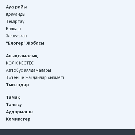
Ауа райы
Қарағанды
Теміртау
Балқаш
Жезқазған
"Блогер" Жобасы
Анықтамалық
КӨЛІК КЕСТЕСІ
Автобус аялдамалары
Төтенше жағдайлар қызметі
Тығындар
Тамақ
Танысу
Аудармашы
Комикстер