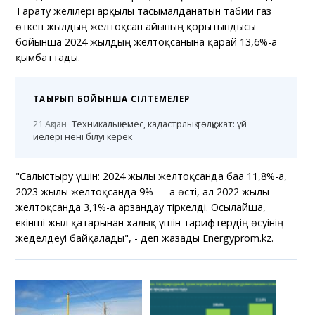
Тарату желілері арқылы тасымалданатын табиғи газ
өткен жылдың желтоқсан айының қорытындысы
бойынша 2024 жылдың желтоқсанына қарай 13,6%-ға
қымбаттады.
ТАҚЫРЫП БОЙЫНША СІЛТЕМЕЛЕР
21 Ақпан
Техникалық емес, кадастрлық төлқұжат: үй
иелері нені білуі керек
"Салыстыру үшін: 2024 жылғы желтоқсанда баға 11,8%-ға,
2023 жылғы желтоқсанда 9% — ға өсті, ал 2022 жылғы
желтоқсанда 3,1%-ға арзандау тіркелді. Осылайша,
екінші жыл қатарынан халық үшін тарифтердің өсуінің
жеделдеуі байқалады", - деп жазады Еnergyprom.kz.