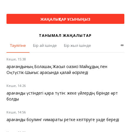
ЖАҢАЛЫҚТАР ҰСЫНЫҢЫЗ
ТАНЫМАЛ ЖАҢАЛЫҚТАР
∞
Тәулігіне
Бір ай ішінде
Бір жыл ішінде
Кеше, 15:38
Қарағандының Болашақ Жасыл оазисі Майқұдық пен
Оңтүстік-Шығыс арасында қалай өсіріледі
Кеше, 14:26
Қарағанды үстіндегі қара түтін: жеке үйлердің бірінде өрт
болды
Кеше, 14:56
Қарағанды боулинг ғимараты ретке келтіруге уәде береді