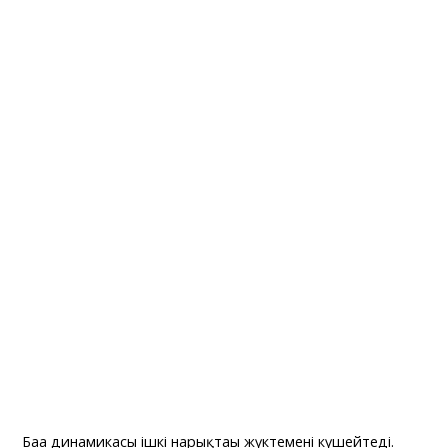
Баға динамикасы ішкі нарықтағы жүктемені күшейтеді.