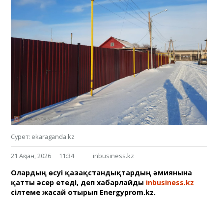
Сурет: ekaraganda.kz
21 Ақпан, 2026
11:34
inbusiness.kz
Олардың өсуі қазақстандықтардың әмиянына
қатты әсер етеді, деп хабарлайды
inbusiness.kz
сілтеме жасай отырып Еnergyprom.kz.