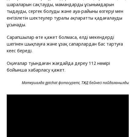
шараларын сақтауды, мамандардың ұсынымдарын
тыңдауды, сергек болуды және ауа-райының өзгеруі мен
енгізілетін шектеулер туралы ақпаратты қадағалауды
ұсынады.
Сарапшылар өте қажет болмаса, елді мекендердің
шегінен шықпауға және ұзақ сапарлардан бас тартуға
кеңес береді.
Оқиғалар туындаған жағдайда дереу 112 нөмірі
бойынша хабарласу қажет.
Материалда gptchat фотосуреті, ТЖД бейнесі пайдаланылды