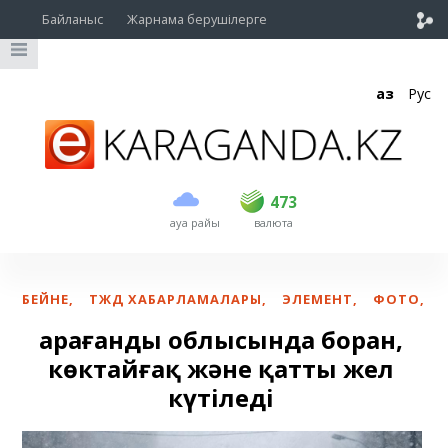
Байланыс
Жарнама берушілерге
Қаз
Рус
сатып алу
сату
USD
470
473
473
ауа райы
валюта
EUR
541
544
RUB
5.57
5.61
БЕЙНЕ
,
ТЖД ХАБАРЛАМАЛАРЫ
,
ЭЛЕМЕНТ
,
ФОТО
,
Қарағанды облысында боран,
көктайғақ және қатты жел
күтіледі