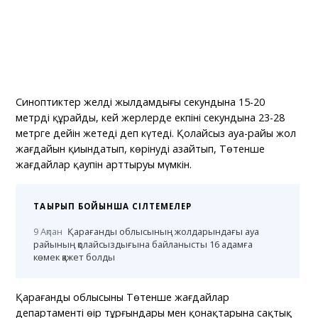
Синоптиктер желдің жылдамдығы секундына 15-20
метрді құрайды, кей жерлерде екпіні секундына 23-28
метрге дейін жетеді деп күтеді. Қолайсыз ауа-райы жол
жағдайын қиындатып, көрінуді азайтып, Төтенше
жағдайлар қаупін арттыруы мүмкін.
ТАҚЫРЫП БОЙЫНША СІЛТЕМЕЛЕР
9 Ақпан
Қарағанды облысының жолдарындағы ауа
райының қолайсыздығына байланысты 16 адамға
көмек қажет болды
Қарағанды облысының Төтенше жағдайлар
департаменті өңір тұрғындары мен қонақтарына сақтық