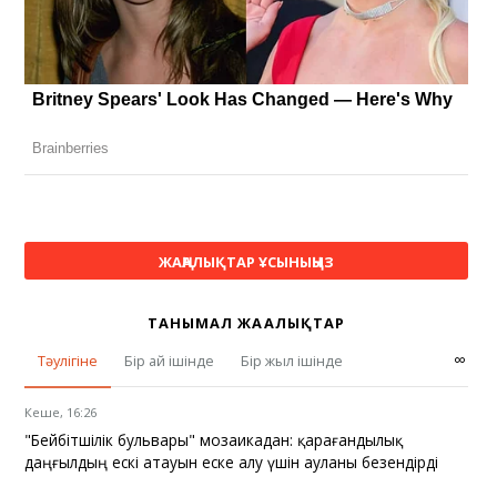
ЖАҢАЛЫҚТАР ҰСЫНЫҢЫЗ
ТАНЫМАЛ ЖАҢАЛЫҚТАР
∞
Тәулігіне
Бір ай ішінде
Бір жыл ішінде
Кеше, 16:26
"Бейбітшілік бульвары" мозаикадан: қарағандылық
даңғылдың ескі атауын еске алу үшін ауланы безендірді