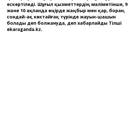
ескертіледі. Шұғыл қызметтердің мәліметінше, 9
және 10 ақпанда өңірде жаңбыр мен қар, боран,
сондай-ақ көктайғақ түрінде жауын-шашын
болады деп болжануда, деп хабарлайды Тілші
ekaraganda.kz.