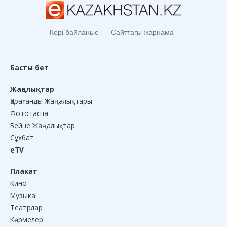
Кері байланыс
Сайттағы жарнама
Басты бет
Жаңалықтар
Қарағанды Жаңалықтары
Фототаспа
Бейне Жаңалықтар
Сұхбат
eTV
Плакат
Кино
Музыка
Театрлар
Көрмелер