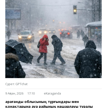
Сурет: GPTchat
9 Ақпан, 2026
17:10
eKaraganda
Қарағанды облысының тұрғындары мен
қонақтарына ауа райының нашарлауы туралы