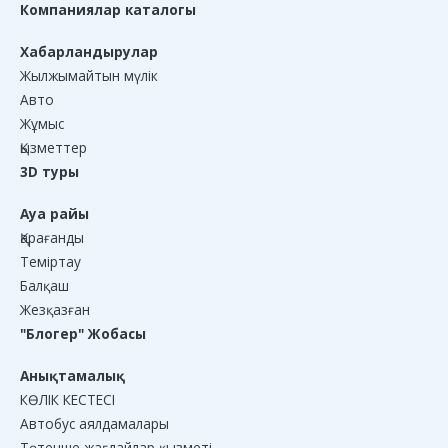
Компаниялар каталогы
Хабарландырулар
Жылжымайтын мүлік
Авто
Жұмыс
Қызметтер
3D туры
Ауа райы
Қарағанды
Теміртау
Балқаш
Жезқазған
"Блогер" Жобасы
Анықтамалық
КӨЛІК КЕСТЕСІ
Автобус аялдамалары
Төтенше жағдайлар қызметі