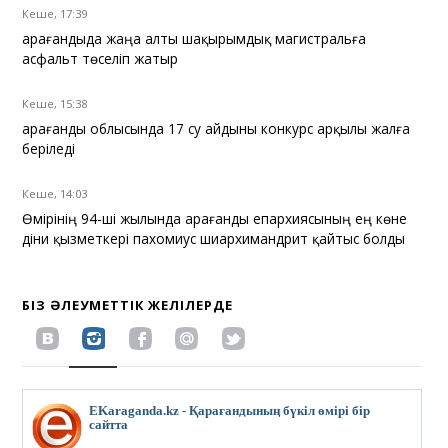
Кеше, 17:39
Қарағандыда жаңа алты шақырымдық магистральға
асфальт төселіп жатыр
Кеше, 15:38
Қарағанды облысында 17 су айдыны конкурс арқылы жалға
беріледі
Кеше, 14:03
Өмірінің 94-ші жылында Қарағанды епархиясының ең көне
діни қызметкері пахомиус шиархимандрит қайтыс болды
БІЗ ӘЛЕУМЕТТІК ЖЕЛІЛЕРДЕ
EKaraganda.kz - Қарағандының бүкіл өмірі бір
сайтта