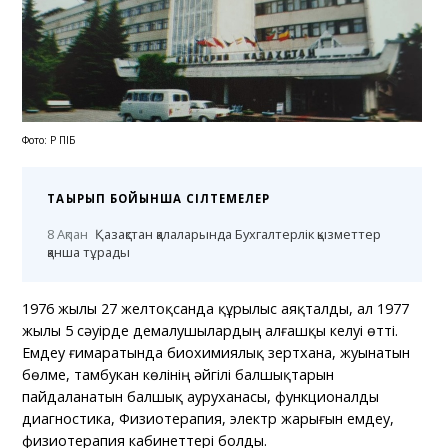
Фото: ҚР ПІБ
ТАҚЫРЫП БОЙЫНША СІЛТЕМЕЛЕР
8 Ақпан
Қазақстан қалаларында Бухгалтерлік қызметтер
қанша тұрады
1976 жылы 27 желтоқсанда құрылыс аяқталды, ал 1977
жылы 5 сәуірде демалушылардың алғашқы келуі өтті.
Емдеу ғимаратында биохимиялық зертхана, жуынатын
бөлме, тамбукан көлінің әйгілі балшықтарын
пайдаланатын балшық ауруханасы, функционалды
диагностика, Физиотерапия, электр жарығын емдеу,
физиотерапия кабинеттері болды.