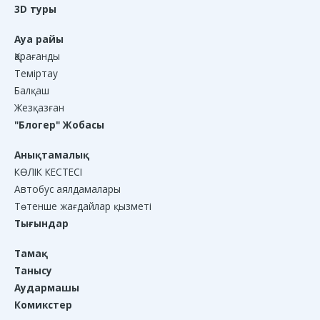
3D туры
Ауа райы
Қарағанды
Теміртау
Балқаш
Жезқазған
"Блогер" Жобасы
Анықтамалық
КӨЛІК КЕСТЕСІ
Автобус аялдамалары
Төтенше жағдайлар қызметі
Тығындар
Тамақ
Танысу
Аудармашы
Комикстер