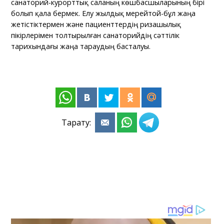
санаторий-курорттық саланың көшбасшыларының бірі
болып қала бермек. Елу жылдық мерейтой-бұл жаңа
жетістіктермен және пациенттердің ризашылық
пікірлерімен толтырылған санаторийдің сәттілік
тарихындағы жаңа тараудың басталуы.
Тарату: