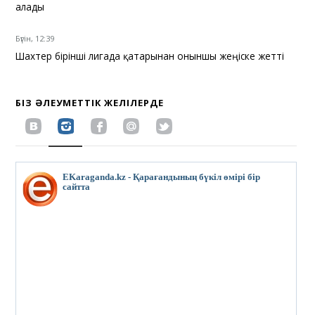
алады
Бүгін, 12:39
Шахтер бірінші лигада қатарынан оныншы жеңіске жетті
БІЗ ӘЛЕУМЕТТІК ЖЕЛІЛЕРДЕ
EKaraganda.kz - Қарағандының бүкіл өмірі бір
сайтта