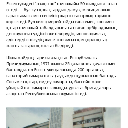
Ессентукидегі "Қазақстан" шипажайы 50 жылдығын атап
өтеді — бұл күн қонақтардың дамуы, медициналық
сараптамасы мен сенімінің жарты ғасырлық тарихын
көрсетеді. Бұл кезең мерейтойды ғана емес, сонымен
қатар шипажай табалдырығын аттаған әрбір адамның
денсаулығын үздіксіз жетілдірудің, инновациялық
әдістерді енгізудің және тынымсыз қамқорлықтың
жарты ғасырлық жолын білдіреді.
Шипажайдың тарихы Қазақстан Республикасы
Президиумының 1971 жылғы 25 қазандағы қаулысымен
басталды, ол Ессентуки қаласында 200 орындық
санаторий ғимаратының ауқымды құрылысын бастады.
Сонымен қатар, емдеу ғимараты, бассейн және
ұйықтайтын ғимарат салынды. Құрылыс бригадалары
Қазақстан Республикасынан жұмыс істеді.