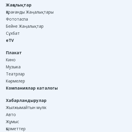
Жаңалықтар
Қарағанды Жаңалықтары
Фототаспа
Бейне Жаңалықтар
Сұхбат
eTV
Плакат
Кино
Музыка
Театрлар
Көрмелер
Компаниялар каталогы
Хабарландырулар
Жылжымайтын мүлік
Авто
Жұмыс
Қызметтер