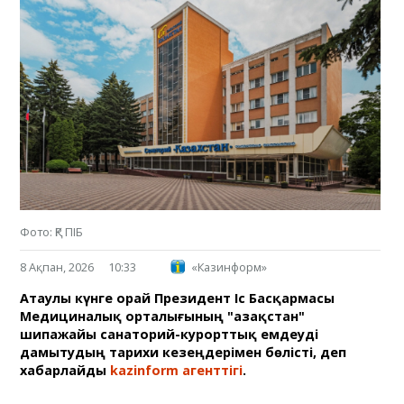
Фото: ҚР ПІБ
8 Ақпан, 2026
10:33
«Казинформ»
Атаулы күнге орай Президент Іс Басқармасы
Медициналық орталығының "Қазақстан"
шипажайы санаторий-курорттық емдеуді
дамытудың тарихи кезеңдерімен бөлісті, деп
хабарлайды
kazinform агенттігі
.