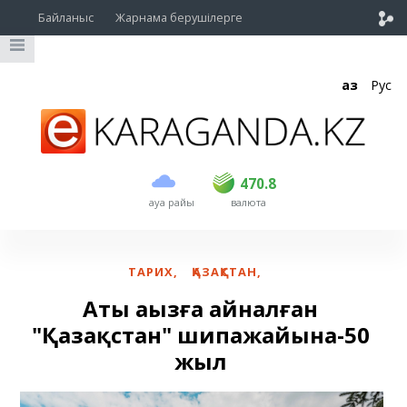
Байланыс
Жарнама берушілерге
Қаз
Рус
сатып алу
сату
USD
468.5
470.8
470.8
ауа райы
валюта
EUR
539
541.5
RUB
5.53
5.6
ТАРИХ
,
ҚАЗАҚСТАН
,
Аты аңызға айналған
"Қазақстан" шипажайына-50
жыл