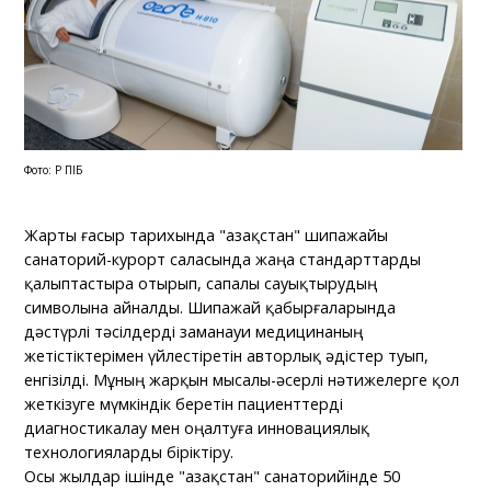
Фото: ҚР ПІБ
Жарты ғасыр тарихында "Қазақстан" шипажайы
санаторий-курорт саласында жаңа стандарттарды
қалыптастыра отырып, сапалы сауықтырудың
символына айналды. Шипажай қабырғаларында
дәстүрлі тәсілдерді заманауи медицинаның
жетістіктерімен үйлестіретін авторлық әдістер туып,
енгізілді. Мұның жарқын мысалы-әсерлі нәтижелерге қол
жеткізуге мүмкіндік беретін пациенттерді
диагностикалау мен оңалтуға инновациялық
технологияларды біріктіру.
Осы жылдар ішінде "Қазақстан" санаторийінде 50