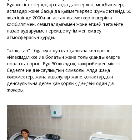
Бұл жетістіктердің артында дәрігерлер, медбикелер,
аспаздар және басқа да қызметкерлер жұмыс істейді. 50
жыл ішінде 2000-нан астам қызметкер өздерінің
кәсібилігімен, сезімталдығымен және егжей-тегжейге
назар аударуымен ерекше күтім мен емдеу
атмосферасын құрды.
"Қазақстан" - бұл күш-қуатын қалпына келтіретін,
үйлесімділікке ие болатын және толыққанды өмірге
оралатын орын. Бұл 50 жылдық тәжірибе мен мінсіз
беделге ие денсаулықтың символы. Алда жаңа
көкжиектер, жаңа ашылулар және қонақтардың
денсаулығына деген қамқорлық деңгейі одан да
жоғары.