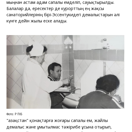
мыңнан астам адам сапалы емделіп, сауықтырылды.
Балалар да, ересектер де курорттың ең жақсы
санаторийлерінің бірі-Эссентукидегі демалыстарын әлі
күнге дейін жылы еске алады.
Фото: ҚР ПІБ
"Қазақстан" қонақтарға жоғары сапалы ем, жайлы
демалыс және ұмытылмас тәжірибе ұсына отырып,