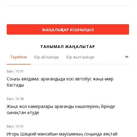
ЖАҢАЛЫҚТАР ҰСЫНЫҢЫЗ
ТАНЫМАЛ ЖАҢАЛЫҚТАР
∞
Тәулігіне
Бір ай ішінде
Бір жыл ішінде
Бүгін, 15:01
Соңғы аялдама: Қарағандыда ескі автобус жаңа өмір
бастады
Бүгін, 16:38
Жаңа жол камералары Қарағанды көшелерінің бірінде
сынақтан өтуде
Бүгін, 13:31
Игорь Шацкий мансабын маусымның соңында аяқтай