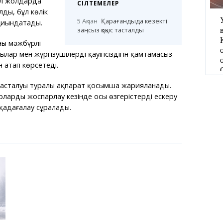
ал жолдарда
СІЛТЕМЕЛЕР
ды, бұл көлік
5 Ақпан
Қарағандыда кезекті
қиындатады.
заңсыз қоқыс тасталды
ың мәжбүрлі
лар мен жүргізушілердің қауіпсіздігін қамтамасыз
 атап көрсетеді.
басталуы туралы ақпарат қосымша жарияланады.
ларды жоспарлау кезінде осы өзгерістерді ескеру
қадағалау сұралады.