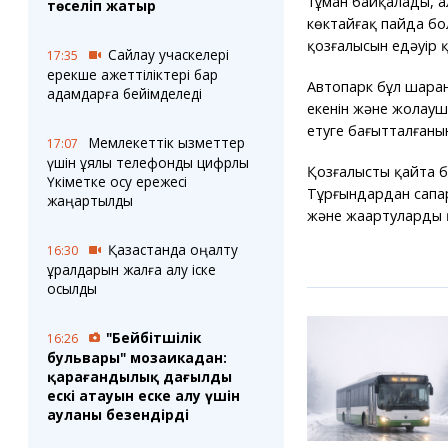
тұман байқалады, 
төселіп жатыр
көктайғақ пайда бол
қозғалысын едәуір 
Сайлау учаскелері
17:35
ерекше қажеттіліктері бар
Автопарк бұл шаран
адамдарға бейімделеді
екенін және жолаушы
етуге бағытталғанын
Мемлекеттік қызметтер
17:07
үшін ұялы телефонды цифрлық
Қозғалыстың қайта 
Үкіметке қосу ережесі
Тұрғындардан сапар
жаңартылды
және жаңартуларды 
Қазақстанда оңалту
16:30
құралдарын жалға алу іске
қосылды
"Бейбітшілік
16:26
бульвары" мозаикадан:
қарағандылық даңғылдың
ескі атауын еске алу үшін
ауланы безендірді