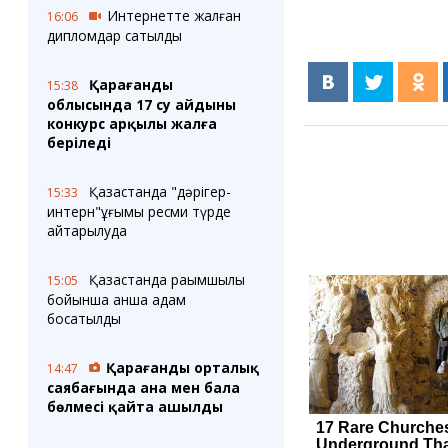
Интернетте жалған
16:06
дипломдар сатылды
Қарағанды
15:38
облысында 17 су айдыны
конкурс арқылы жалға
беріледі
Қазақстанда "дәрігер-
15:33
интерн"ұғымы ресми түрде
қайтарылуда
Қазақстанда рақымшылық
15:05
бойынша қанша адам
босатылды
Қарағанды орталық
14:47
саябағында ана мен бала
бөлмесі қайта ашылды