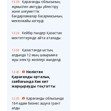
Қарағанды облысының
13:39
жұмыспен қамтуды үйлестіру
және әлеуметтік
бағдарламалар басқармасының
мекенжайы өзгерді
Кейбір пәндер Қазақстан
13:24
мектептерінде қайта аталады
Қазақстанда қыстың
13:03
алдында 12 мың шақырымға
жуық электр желілері жөнделді
Неліктен
12:45
Қарағанды орталық
саябағында Көк кит
жарқырауды тоқтатты
Қарағанды облысында
12:35
164 адам бизнес ашуға грант
алды