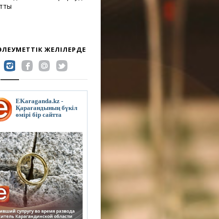
атты
 ӘЛЕУМЕТТІК ЖЕЛІЛЕРДЕ
EKaraganda.kz -
Қарағандының бүкіл
өмірі бір сайтта