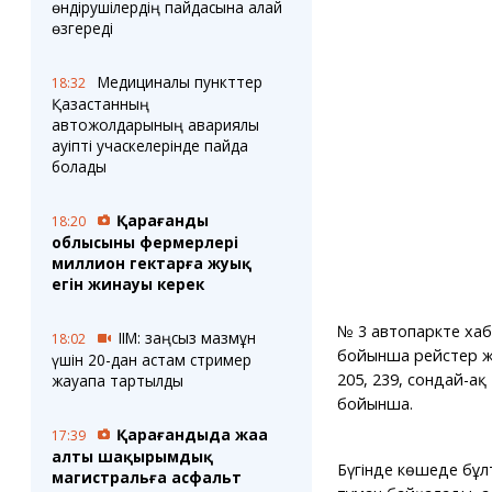
өндірушілердің пайдасына қалай
өзгереді
Медициналық пункттер
18:32
Қазақстанның
автожолдарының авариялық
қауіпті учаскелерінде пайда
болады
Қарағанды
18:20
облысының фермерлері
миллион гектарға жуық
егін жинауы керек
№ 3 автопаркте хаба
ІІМ: заңсыз мазмұн
18:02
бойынша рейстер жүз
үшін 20-дан астам стример
205, 239, сондай-
жауапқа тартылды
бойынша.
Қарағандыда жаңа
17:39
алты шақырымдық
Бүгінде көшеде бұл
магистральға асфальт