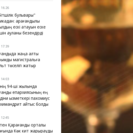
 16:26
бітшілік бульвары"
икадан: қарағандылық
ылдың ескі атауын еске
үшін ауланы безендірді
 17:39
ғандыда жаңа алты
рымдық магистральға
льт төселіп жатыр
 14:03
інің 94-ші жылында
ғанды епархиясының ең
 діни қызметкері пахомиус
химандрит қайтыс болды
 12:45
ктен Қарағанды орталық
ағында Көк кит жарқырауды