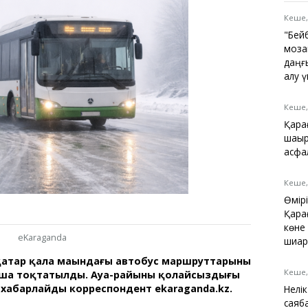
Қарағанды
Теміртау
Кеше,
Балқаш
"Бей
Жезқазған
моза
даңғ
алу 
Кеше,
Анықтамалық
Қара
КӨЛІК КЕСТЕСІ
шақы
Автобус аялдамалары
асфа
Төтенше жағдайлар
қызметі
Кеше,
Компаниялар каталогы
Өмір
Шиналарды сатып
Қара
алыңыз, оңай!
көне
eKaraganda
шиар
атар қала маңындағы автобус маршруттарының
Кеше,
ша тоқтатылды. Ауа-райының қолайсыздығы
 хабарлайды корреспондент ekaraganda.kz.
Нелі
саяб