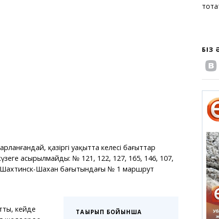
тоқт
БІЗ
рланғандай, қазіргі уақытта келесі бағыттар
еге асырылмайды: № 121, 122, 127, 165, 146, 107,
ақ Шахтинск-Шахан бағытындағы № 1 маршрут
тты, кейде
ТАҚЫРЫП БОЙЫНША