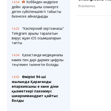
Хоббиден өндіріске
14:34
дейін: қарағандылық қолөнерге
деген сүйіспеншілікті табысты
бизнеске айналдырды
"Касперский зертханасы"
14:25
Telegram арқылы таралатын
вирус жұққан iOS қосымшаларын
тапты
Қазақстанда медициналық
14:04
көмек пен дәрі-дәрмек цифрлық
теңгемен төленетін болады
Өмірінің 94-ші
14:03
жылында Қарағанды
епархиясының ең көне діни
қызметкері пахомиус
шиархимандрит қайтыс
болды