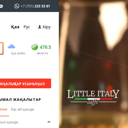
+7 (701)
233 33 81
Қаз
Рус
Кіру
сатып алу
сату
USD
469
470.5
470.5
ауа райы
валюта
EUR
541
545
RUB
5.51
5.6
АҢАЛЫҚТАР ҰСЫНЫҢЫЗ
ЫМАЛ ЖАҢАЛЫҚТАР
ігіне
Бір ай ішінде
∞
жыл ішінде