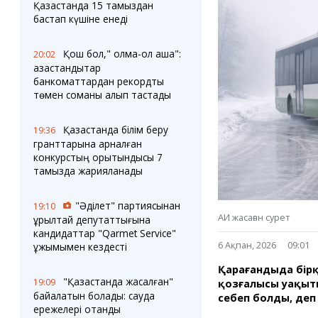
Блогер лентасы
Веб-камералар
Қазақстанда 15 тамыздан
Соққылар
Тығындар
бастап күшіне енеді
Фотокомикстер
Қарағанды Картасы
Аптаның коллажы
Ұйымдар
Қош бол," қолма-қол ақша":
20:02
Ешкин жұлдыз
Менің учаскелік
қазақстандықтар
жорамалы
банкоматтардан рекордтық
Жолдарды жабу
төмен соманы алып тастады
Қызметтер
Медиа
Қазақстанда білім беру
19:36
Аудармашы
Фото
гранттарына арналған
Бейне
конкурстың қорытындысы 7
тамызда жарияланады
3D туры
Timelapse
"Әділет" партиясынан
19:10
АИ жасаған сурет
құрылтай депутаттығына
кандидаттар "Qarmet Service"
6 Ақпан, 2026
09:01
ұжымымен кездесті
Қарағандыда бірқ
"Қазақстанда жасалған"
19:09
қозғалысы уақыт
байқалатын болады: сауда
себеп болды, деп
ережелері отандық