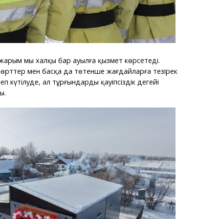
жарым мың халқы бар ауылға қызмет көрсетеді.
өрттер мен басқа да төтенше жағдайларға тезірек
 күтілуде, ал тұрғындардың қауіпсіздік деңгейі
ы.