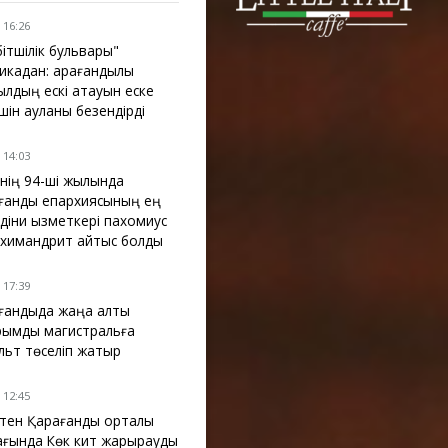
 16:26
бітшілік бульвары"
икадан: қарағандылық
ылдың ескі атауын еске
үшін ауланы безендірді
 14:03
інің 94-ші жылында
ғанды епархиясының ең
 діни қызметкері пахомиус
химандрит қайтыс болды
 17:39
ғандыда жаңа алты
рымдық магистральға
льт төселіп жатыр
 12:45
ктен Қарағанды орталық
ағында Көк кит жарқырауды