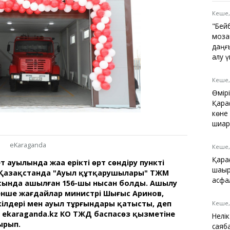
Қарағанды
Теміртау
Кеше,
Балқаш
"Бей
Жезқазған
моза
даңғ
алу 
Кеше,
Анықтамалық
Өмір
КӨЛІК КЕСТЕСІ
Қара
Автобус аялдамалары
көне
Төтенше жағдайлар
шиар
қызметі
eKaraganda
Компаниялар каталогы
Кеше,
Шиналарды сатып
Қара
 ауылында жаңа ерікті өрт сөндіру пункті
алыңыз, оңай!
шақы
 Қазақстанда "Ауыл құтқарушылары" ТЖМ
асфа
сында ашылған 156-шы нысан болды. Ашылу
нше жағдайлар министрі Шыңғыс Аринов,
өкілдері мен ауыл тұрғындары қатысты, деп
Кеше,
 ekaraganda.kz КО ТЖД баспасөз қызметіне
Нелі
ырып.
саяб