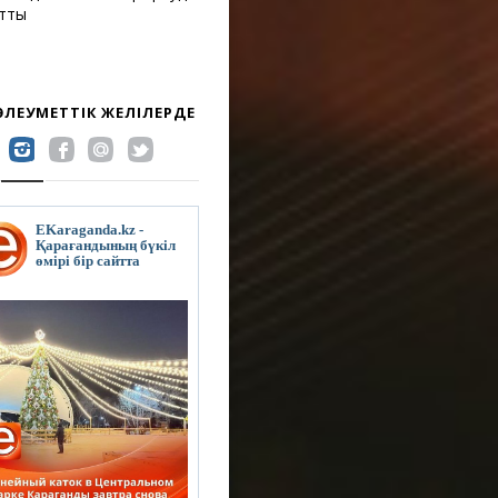
атты
 ӘЛЕУМЕТТІК ЖЕЛІЛЕРДЕ
EKaraganda.kz -
Қарағандының бүкіл
өмірі бір сайтта