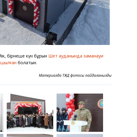
ейік, бірнеше күн бұрын
Шет ауданында заманауи
 ашылған
болатын.
Материалда ТЖД фотосы пайдаланылды