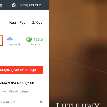
+7 (701)
233 33 81
Қаз
Рус
Кіру
сатып алу
сату
USD
469
470.5
470.5
ауа райы
валюта
EUR
541
545
RUB
5.51
5.6
ЖАҢАЛЫҚТАР ҰСЫНЫҢЫЗ
ЫМАЛ ЖАҢАЛЫҚТАР
ігіне
Бір ай ішінде
∞
жыл ішінде