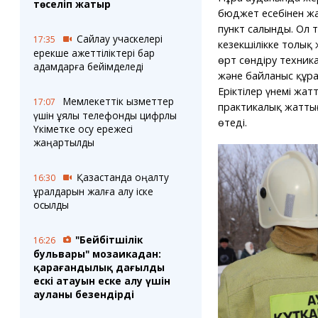
төселіп жатыр
бюджет есебінен жа
пункт салынды. Ол т
Сайлау учаскелері
17:35
кезекшілікке толық
ерекше қажеттіліктері бар
өрт сөндіру техник
адамдарға бейімделеді
және байланыс құра
Еріктілер үнемі жат
Мемлекеттік қызметтер
17:07
практикалық жатты
үшін ұялы телефонды цифрлық
өтеді.
Үкіметке қосу ережесі
жаңартылды
Қазақстанда оңалту
16:30
құралдарын жалға алу іске
қосылды
"Бейбітшілік
16:26
бульвары" мозаикадан:
қарағандылық даңғылдың
ескі атауын еске алу үшін
ауланы безендірді