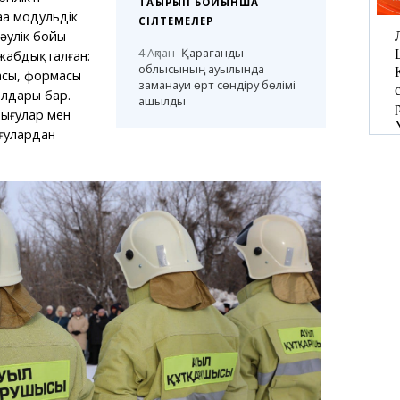
ТАҚЫРЫП БОЙЫНША
ңа модульдік
СІЛТЕМЕЛЕР
әулік бойы
4 Ақпан
Қарағанды
 жабдықталған:
облысының ауылында
асы, формасы
заманауи өрт сөндіру бөлімі
лдары бар.
ашылды
тығулар мен
ғулардан