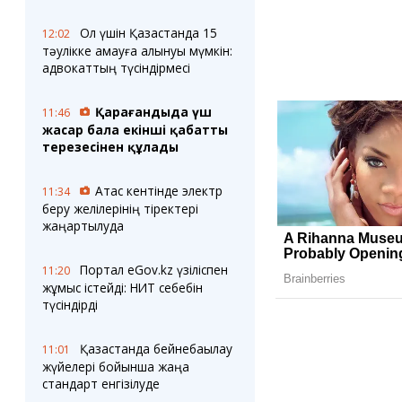
Ол үшін Қазақстанда 15
12:02
тәулікке қамауға алынуы мүмкін:
адвокаттың түсіндірмесі
Қарағандыда үш
11:46
жасар бала екінші қабаттың
терезесінен құлады
Ақтас кентінде электр
11:34
беру желілерінің тіректері
жаңартылуда
Портал eGov.kz үзіліспен
11:20
жұмыс істейді: НИТ себебін
түсіндірді
Қазақстанда бейнебақылау
11:01
жүйелері бойынша жаңа
стандарт енгізілуде