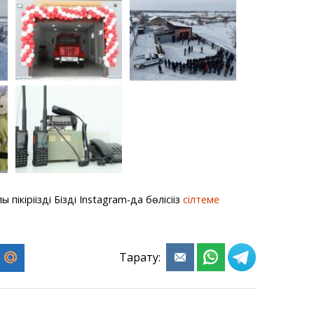
ікіріңізді Біздің Instagram-да бөлісіңіз
сілтеме
Тарату: