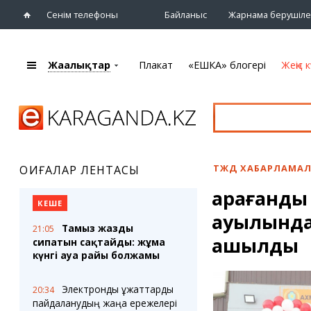
Сенім телефоны
Байланыс
Жарнама берушіле
Жаңалықтар
Плакат
«ЕШКА» блогері
Жеңіс к
+7 (7212)
92 09 09
Басты бет
Плакат
Жаңалықтар
Қарағанды
Кино
Жаңалықтары
Театрлар
ТЖД ХАБАРЛАМА
ОҚИҒАЛАР ЛЕНТАСЫ
Шежіре
Музыка
Қарағанды
eTV
Спорт
КЕШЕ
Ақпараттық
ауылында 
Көрмелер
бюллетень
Тамыз жаздың
21:05
Цирк және
ашылды
сипатын сақтайды: жұма
Тұлғалар
хайуанаттар бағы
күнгі ауа райы болжамы
Сұхбат
Электрондық құжаттарды
20:34
«ЕШКА» блогері
Карталар
пайдаланудың жаңа ережелері