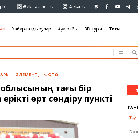
рге
@ekaraganda.kz
@ekar.kz
үні
Хабарландырулар
Ауа райы
3D туры
Тағы
+7 701 233 33 81
Хабарландырулар
Жылжымайтын мүлік
Автомобильдер
ЛАРЫ
,
ЭЛЕМЕНТ
,
ФОТО
Жұмыс
 облысының тағы бір
Қызметтер
ерікті өрт сөндіру пункті
Электроника
Жиһаз
ТАН
Тәул
Ауа райы
Бір 