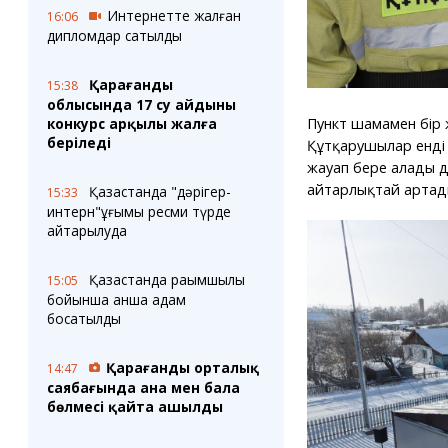
Интернетте жалған
16:06
дипломдар сатылды
Қарағанды
15:38
облысында 17 су айдыны
Пункт шамамен бір 
конкурс арқылы жалға
беріледі
Құтқарушылар енді 
жауап бере алады деп
айтарлықтай артад
Қазақстанда "дәрігер-
15:33
интерн"ұғымы ресми түрде
қайтарылуда
Қазақстанда рақымшылық
15:05
бойынша қанша адам
босатылды
Қарағанды орталық
14:47
саябағында ана мен бала
бөлмесі қайта ашылды