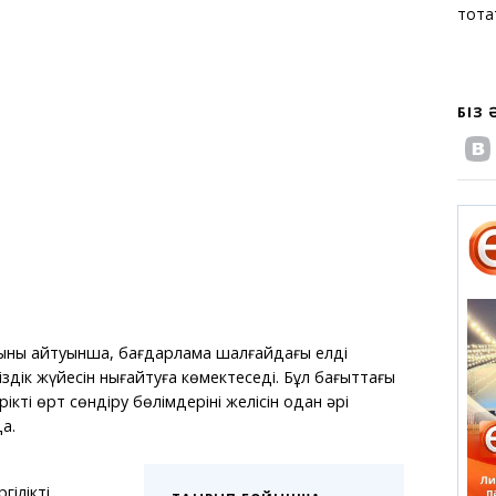
тоқт
БІЗ
ның айтуынша, бағдарлама шалғайдағы елді
іздік жүйесін нығайтуға көмектеседі. Бұл бағыттағы
кті өрт сөндіру бөлімдерінің желісін одан әрі
а.
ілікті