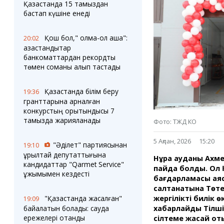
Блогер лентасы
Веб-камералар
Қазақстанда 15 тамыздан
Соққылар
Тығындар
бастап күшіне енеді
Фотокомикстер
Қарағанды Картасы
Аптаның коллажы
Ұйымдар
Қош бол," қолма-қол ақша":
20:02
Ешкин жұлдыз
Менің учаскелік
қазақстандықтар
жорамалы
банкоматтардан рекордтық
Жолдарды жабу
төмен соманы алып тастады
Қызметтер
Медиа
Қазақстанда білім беру
19:36
Аудармашы
Фото
гранттарына арналған
Бейне
конкурстың қорытындысы 7
тамызда жарияланады
3D туры
Фото: ТЖД КО
Timelapse
5 Ақпан, 2026
15:20
"Әділет" партиясынан
19:10
құрылтай депутаттығына
Нұра ауданы Ахмет
кандидаттар "Qarmet Service"
пайда болды. Ол
ұжымымен кездесті
бағдарламасы ая
салтанатына Төте
жергілікті билік 
"Қазақстанда жасалған"
19:09
хабарлайды Тілші
байқалатын болады: сауда
ережелері отандық
сілтеме жасай от