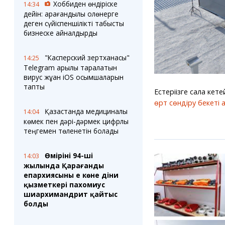
Хоббиден өндіріске
14:34
дейін: қарағандылық қолөнерге
деген сүйіспеншілікті табысты
бизнеске айналдырды
"Касперский зертханасы"
14:25
Telegram арқылы таралатын
вирус жұққан iOS қосымшаларын
тапты
Естеріңізге сала кет
өрт сөндіру бекеті
Қазақстанда медициналық
14:04
көмек пен дәрі-дәрмек цифрлық
теңгемен төленетін болады
Өмірінің 94-ші
14:03
жылында Қарағанды
епархиясының ең көне діни
қызметкері пахомиус
шиархимандрит қайтыс
болды