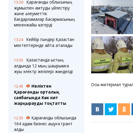
Қарағанды облысының
13:39
жұмыспен қамтуды үйлестіру
және әлеуметтік
бағдарламалар басқармасының
мекенжайы өзгерді
Кейбір пәндер Қазақстан
13:24
мектептерінде қайта аталады
Қазақстанда қыстың
13:03
алдында 12 мың шақырымға
жуық электр желілері жөнделді
Осы материал туралы п
Неліктен
12:45
Қарағанды орталық
саябағында Көк кит
жарқырауды тоқтатты
Қарағанды облысында
12:35
164 адам бизнес ашуға грант
алды