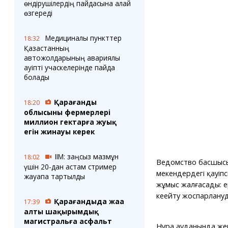
өндірушілердің пайдасына қалай
өзгереді
Медициналық пункттер
18:32
Қазақстанның
автожолдарының авариялық
қауіпті учаскелерінде пайда
болады
Қарағанды
18:20
облысының фермерлері
миллион гектарға жуық
егін жинауы керек
ІІМ: заңсыз мазмұн
18:02
Ведомство басшысы
үшін 20-дан астам стример
мекендердегі қауіпс
жауапқа тартылды
жұмыс жалғасады: ері
кеңейту жоспарлануд
Қарағандыда жаңа
17:39
алты шақырымдық
магистральға асфальт
Нұра ауданында жерг