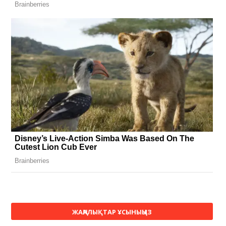
ЖАҢАЛЫҚТАР ҰСЫНЫҢЫЗ