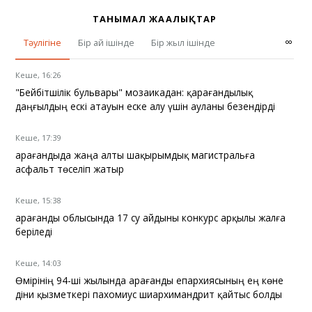
ТАНЫМАЛ ЖАҢАЛЫҚТАР
∞
Тәулігіне
Бір ай ішінде
Бір жыл ішінде
Кеше, 16:26
"Бейбітшілік бульвары" мозаикадан: қарағандылық
даңғылдың ескі атауын еске алу үшін ауланы безендірді
Кеше, 17:39
Қарағандыда жаңа алты шақырымдық магистральға
асфальт төселіп жатыр
Кеше, 15:38
Қарағанды облысында 17 су айдыны конкурс арқылы жалға
беріледі
Кеше, 14:03
Өмірінің 94-ші жылында Қарағанды епархиясының ең көне
діни қызметкері пахомиус шиархимандрит қайтыс болды