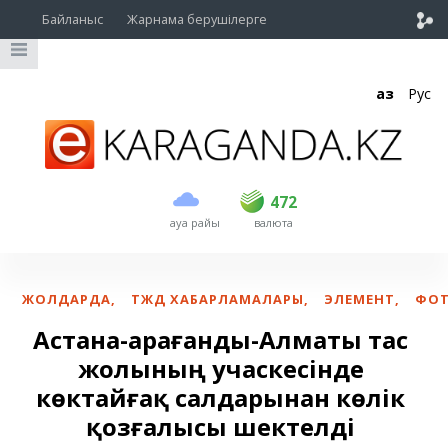
Байланыс
Жарнама берушілерге
Қаз
Рус
сатып алу
сату
USD
470
472
472
ауа райы
валюта
EUR
539
543
RUB
5.57
5.6
ЖОЛДАРДА
,
ТЖД ХАБАРЛАМАЛАРЫ
,
ЭЛЕМЕНТ
,
ФО
Астана-Қарағанды-Алматы тас
жолының учаскесінде
көктайғақ салдарынан көлік
қозғалысы шектелді