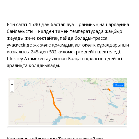
Бүгін сағат 15:30-дан бастап ауа – райының нашарлауына
байланысты – нөлден төмен температурада жаңбыр
жауады және көктайғақ пайда болады-трасса
учаскесінде жүк және қоғамдық автокөлік құралдарының
қозғалысы 248-ден 592 километрге дейін шектеледі.
Шектеу Атамекен ауылынан Балқаш қаласына дейінгі
аралықта қолданылады.
Қарағанды облысының Төтенше жағдайлар