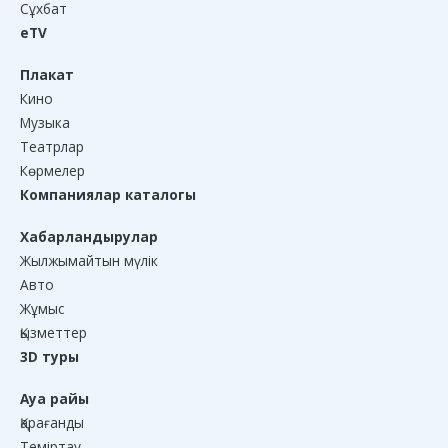
Сұхбат
eTV
Плакат
Кино
Музыка
Театрлар
Көрмелер
Компаниялар каталогы
Хабарландырулар
Жылжымайтын мүлік
Авто
Жұмыс
Қызметтер
3D туры
Ауа райы
Қарағанды
Теміртау