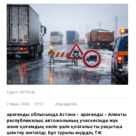
Сурет: GPTchat
2 Ақпан, 2026
15:57
eKaraganda
Қарағанды облысында Астана – Қарағанды – Алматы
республикалық автожолының учаскесінде жүк
және қоғамдық көлік үшін қозғалысты уақытша
шектеу енгізілді. Бұл туралы өңірдің ТЖ