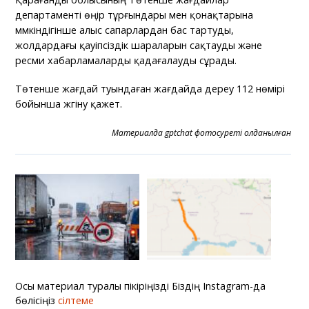
департаменті өңір тұрғындары мен қонақтарына
мүмкіндігінше алыс сапарлардан бас тартуды,
жолдардағы қауіпсіздік шараларын сақтауды және
ресми хабарламаларды қадағалауды сұрады.
Төтенше жағдай туындаған жағдайда дереу 112 нөмірі
бойынша жүгіну қажет.
Материалда gptchat фотосуреті қолданылған
Осы материал туралы пікіріңізді Біздің Instagram-да
бөлісіңіз
сілтеме