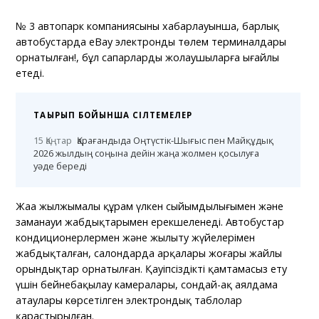
№ 3 автопарк компаниясының хабарлауынша, барлық
автобустарда eBay электронды төлем терминалдары
орнатылған!, бұл сапарларды жолаушыларға ыңғайлы
етеді.
ТАҚЫРЫП БОЙЫНША СІЛТЕМЕЛЕР
15 Қаңтар
Қарағандыда Оңтүстік-Шығыс пен Майқұдық
2026 жылдың соңына дейін жаңа жолмен қосылуға
уәде береді
Жаңа жылжымалы құрам үлкен сыйымдылығымен және
заманауи жабдықтарымен ерекшеленеді. Автобустар
кондиционерлермен және жылыту жүйелерімен
жабдықталған, салондарда арқалары жоғары жайлы
орындықтар орнатылған. Қауіпсіздікті қамтамасыз ету
үшін бейнебақылау камералары, сондай-ақ аялдама
атаулары көрсетілген электрондық таблолар
қарастырылған.