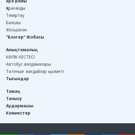
Ауа райы
Қарағанды
Теміртау
Балқаш
Жезқазған
"Блогер" Жобасы
Анықтамалық
КӨЛІК КЕСТЕСІ
Автобус аялдамалары
Төтенше жағдайлар қызметі
Тығындар
Тамақ
Танысу
Аудармашы
Комикстер