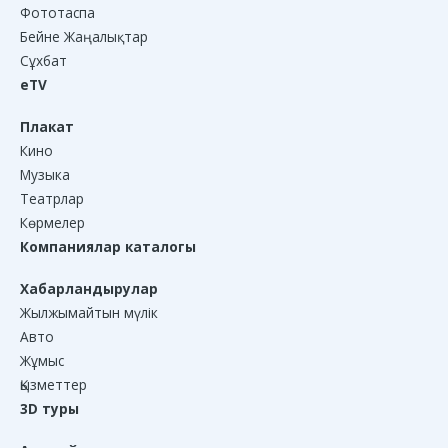
Фототаспа
Бейне Жаңалықтар
Сұхбат
eTV
Плакат
Кино
Музыка
Театрлар
Көрмелер
Компаниялар каталогы
Хабарландырулар
Жылжымайтын мүлік
Авто
Жұмыс
Қызметтер
3D туры