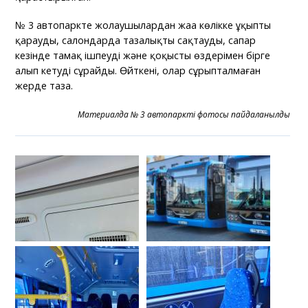
№ 3 автопаркте жолаушылардан жаңа көлікке ұқыпты
қарауды, салондарда тазалықты сақтауды, сапар
кезінде тамақ ішпеуді және қоқысты өздерімен бірге
алып кетуді сұрайды. Өйткені, олар сұрыпталмаған
жерде таза.
Материалда № 3 автопарктің фотосы пайдаланылды