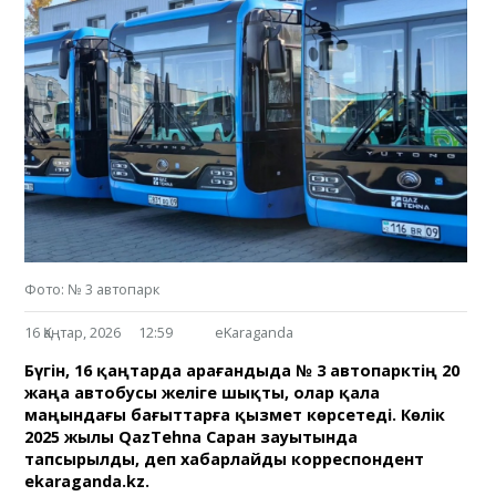
Фото: № 3 автопарк
16 Қаңтар, 2026
12:59
eKaraganda
Бүгін, 16 қаңтарда Қарағандыда № 3 автопарктің 20
жаңа автобусы желіге шықты, олар қала
маңындағы бағыттарға қызмет көрсетеді. Көлік
2025 жылы QazTehna Саран зауытында
тапсырылды, деп хабарлайды корреспондент
ekaraganda.kz.