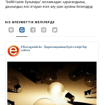
"Бейбітшілік бульвары" мозаикадан: қарағандылық
даңғылдың ескі атауын еске алу үшін ауланы безендірді
БІЗ ӘЛЕУМЕТТІК ЖЕЛІЛЕРДЕ
EKaraganda.kz - Қарағандының бүкіл өмірі бір
сайтта