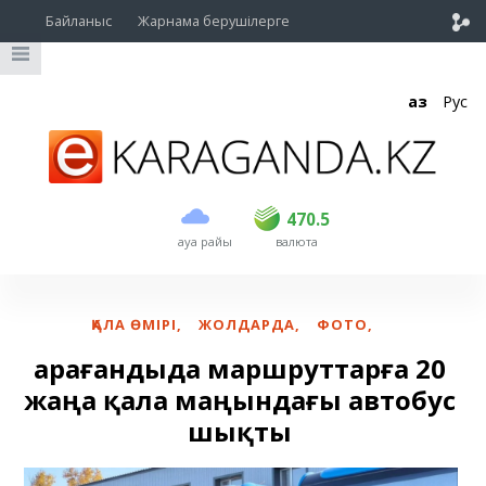
Байланыс
Жарнама берушілерге
Қаз
Рус
сатып алу
сату
USD
469
470.5
470.5
ауа райы
валюта
EUR
541
545
RUB
5.51
5.6
ҚАЛА ӨМІРІ
,
ЖОЛДАРДА
,
ФОТО
,
Қарағандыда маршруттарға 20
жаңа қала маңындағы автобус
шықты