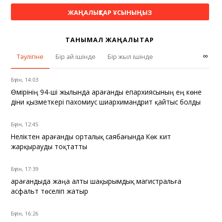
ЖАҢАЛЫҚТАР ҰСЫНЫҢЫЗ
ТАНЫМАЛ ЖАҢАЛЫҚТАР
∞
Тәулігіне
Бір ай ішінде
Бір жыл ішінде
Бүгін, 14:03
Өмірінің 94-ші жылында Қарағанды епархиясының ең көне
діни қызметкері пахомиус шиархимандрит қайтыс болды
Бүгін, 12:45
Неліктен Қарағанды орталық саябағында Көк кит
жарқырауды тоқтатты
Бүгін, 17:39
Қарағандыда жаңа алты шақырымдық магистральға
асфальт төселіп жатыр
Бүгін, 16:26