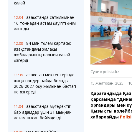
Блогер лентасы
Веб-камералар
қалай
Соққылар
Тығындар
Фотокомикстер
Қарағанды Картасы
Қазақстанда сатылымнан
12:34
Аптаның коллажы
Ұйымдар
16 тоннадан астам қауіпті өнім
Ешкин жұлдыз
Менің учаскелік
алынды
жорамалы
Жолдарды жабу
84 млн төлем картасы:
12:08
Қазақстандағы жалақы
Қызметтер
Медиа
жобаларының нарығы қалай
Аудармашы
Фото
өзгерді
Бейне
3D туры
Сурет: polisia.kz
Қазақстан мектептерінде
11:39
Timelapse
жаңа пәндер пайда болады:
15 Желтоқсан, 2025
10
2026-2027 оқу жылынан бастап
не өзгереді
Қарағандыда Қаза
қарсаңында "Динам
органдары мен к
Қазақстанда мүгедектігі
11:04
Қызықты волейбол
бар адамдар үшін 31 мыңнан
хабарлайды
Polisi
астам нысан бейімделді