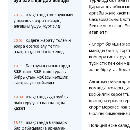
Турнирдің салтанат
ауа райы қандай болады
Қарағанды облысы
арнайы және кәсіпті
Қазақстанда жолаушымен
20:32
басқармасының баст
ұшқышсыз аэротаксидің
Бектасов өткізді. Өз
алғашқы ұшуы жүргізілді
атап өтті:
Кәдеге жарату төлемін
20:02
- Спорт біз үшін жа
өзара есепке алу тетігін
маңызды бөлігі, тәрт
Қазақстанда енгізгісі келеді
корпоративтік рух
түсіністік пен сені
Бастауыш сыныптарда
19:35
және біртұтас бола
БЖБ және БЖБ жою туралы
бұйрықтың жобасы көпшілік
Алғашқы ойындар же
талқылауға қойылды
команда жоғары дай
кәсібилігін көрсетт
Қазақстандыққа жайлы
19:09
қызықты еркеліктер
өмір сүру үшін қанша ақша
спорт мерекесі және
қажет
бірлігінің символына
Қазақстанда балалары
18:33
Полиция еске салад
бар отбасыларға арналған