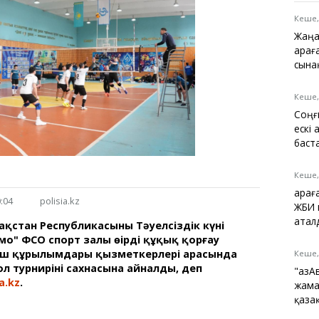
Қарағанды
Теміртау
Кеше,
Балқаш
Жаңа
Жезқазған
Қарағ
сына
Кеше,
Соңғ
Анықтамалық
ескі
КӨЛІК КЕСТЕСІ
баст
Автобус аялдамалары
Төтенше жағдайлар
Кеше,
қызметі
Қара
Компаниялар каталогы
:04
polisia.kz
ЖБИ 
Шиналарды сатып
атал
қстан Республикасының Тәуелсіздік күні
алыңыз, оңай!
о" ФСО спорт залы өңірдің құқық қорғау
үш құрылымдары қызметкерлері арасында
Кеше,
 турнирінің сахнасына айналды, деп
"Қаз
a.kz
.
жама
қаза