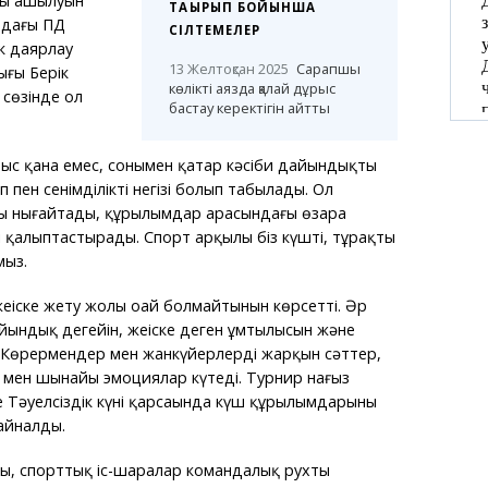
ты ашылуын
ТАҚЫРЫП БОЙЫНША
ндағы ПД
СІЛТЕМЕЛЕР
к даярлау
13 Желтоқсан 2025
Сарапшы
ығы Берік
көлікті аязда қалай дұрыс
 сөзінде ол
бастау керектігін айтты
рыс қана емес, сонымен қатар кәсіби дайындықтың
іп пен сенімділіктің негізі болып табылады. Ол
ты нығайтады, құрылымдар арасындағы өзара
мді қалыптастырады. Спорт арқылы біз күшті, тұрақты
мыз.
ңіске жету жолы оңай болмайтынын көрсетті. Әр
ындық деңгейін, жеңіске деген ұмтылысын және
і. Көрермендер мен жанкүйерлерді жарқын сәттер,
 мен шынайы эмоциялар күтеді. Турнир нағыз
 Тәуелсіздік күні қарсаңында күш құрылымдарының
 айналды.
ы, спорттық іс-шаралар командалық рухты