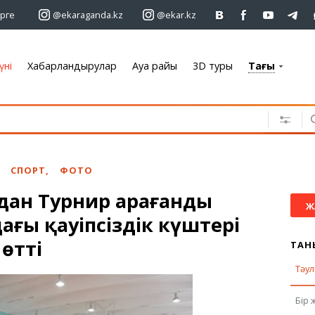
рге
@ekaraganda.kz
@ekar.kz
үні
Хабарландырулар
Ауа райы
3D туры
Тағы
+7 701 233 33 81
Хабарландырулар
Жылжымайтын мүлік
Автомобильдер
СПОРТ
,
ФОТО
Жұмыс
ан Турнир Қарағанды
Қызметтер
Ж
ғы қауіпсіздік күштері
Электроника
Жиһаз
өтті
ТАН
Тәул
Ауа райы
Бір 