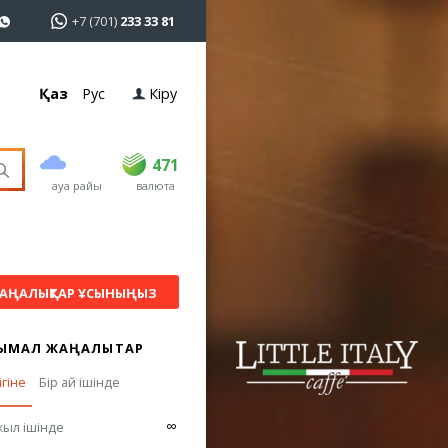
+7 (701)
233 33 81
Қаз
Рус
Кіру
сатып алу
сату
USD
469.5
471
471
ауа райы
валюта
EUR
539
544
RUB
5.53
5.6
АҢАЛЫҚТАР ҰСЫНЫҢЫЗ
ЫМАЛ ЖАҢАЛЫҚТАР
ігіне
Бір ай ішінде
∞
жыл ішінде