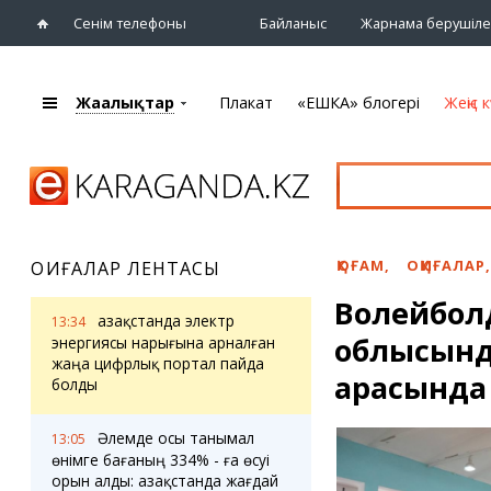
Сенім телефоны
Байланыс
Жарнама берушіле
Жаңалықтар
Плакат
«ЕШКА» блогері
Жеңіс к
+7 (7212)
92 09 09
Басты бет
Плакат
Жаңалықтар
Қарағанды
Кино
Жаңалықтары
Театрлар
ҚОҒАМ
,
ОҚИҒАЛАР
,
ОҚИҒАЛАР ЛЕНТАСЫ
Шежіре
Музыка
Волейболд
eTV
Спорт
Қазақстанда электр
13:34
Ақпараттық
облысында
Көрмелер
энергиясы нарығына арналған
бюллетень
жаңа цифрлық портал пайда
Цирк және
арасында 
болды
Тұлғалар
хайуанаттар бағы
Сұхбат
Әлемде осы танымал
13:05
өнімге бағаның 334% - ға өсуі
«ЕШКА» блогері
Карталар
орын алды: Қазақстанда жағдай