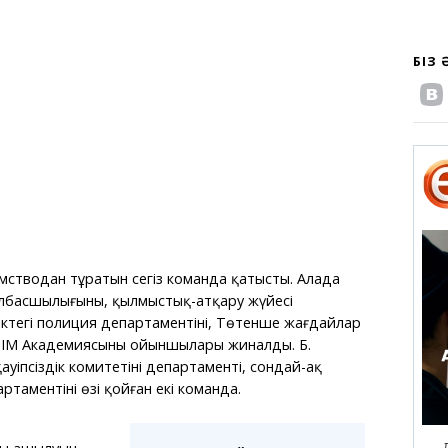
БІЗ
мстводан тұратын сегіз команда қатысты. Алаңда
қолбасшылығының, қылмыстық-атқару жүйесі
ліктегі полиция департаментінің, Төтенше жағдайлар
Р ІІМ Академиясының ойыншылары жиналды. Б.
ауіпсіздік комитетінің департаменті, сондай-ақ
таментінің өзі қойған екі команда.