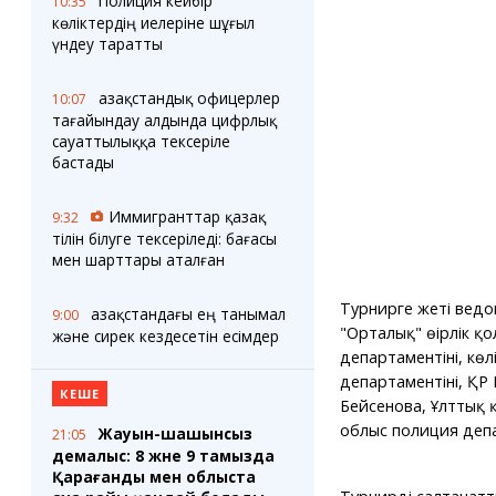
Полиция кейбір
10:35
көліктердің иелеріне шұғыл
үндеу таратты
Қазақстандық офицерлер
10:07
тағайындау алдында цифрлық
сауаттылыққа тексеріле
бастады
Иммигранттар қазақ
9:32
тілін білуге тексеріледі: бағасы
мен шарттары аталған
Турнирге жеті ведо
Қазақстандағы ең танымал
9:00
"Орталық" өңірлік 
және сирек кездесетін есімдер
департаментінің, кө
департаментінің, Қ
КЕШЕ
Бейсенова, Ұлттық қ
облыс полиция депар
Жауын-шашынсыз
21:05
демалыс: 8 және 9 тамызда
Қарағанды мен облыста