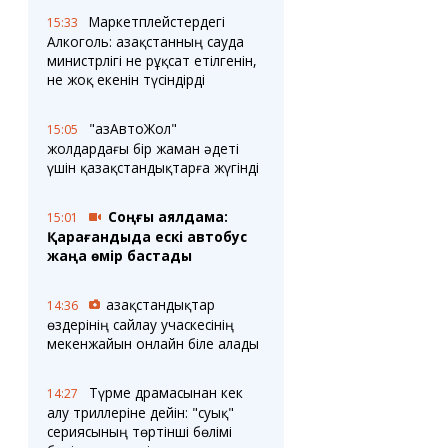
Маркетплейстердегі
15:33
Алкоголь: Қазақстанның сауда
министрлігі не рұқсат етілгенін,
не жоқ екенін түсіндірді
"ҚазАвтоЖол"
15:05
жолдардағы бір жаман әдеті
үшін қазақстандықтарға жүгінді
Соңғы аялдама:
15:01
Қарағандыда ескі автобус
жаңа өмір бастады
Қазақстандықтар
14:36
өздерінің сайлау учаскесінің
мекенжайын онлайн біле алады
Түрме драмасынан кек
14:27
алу триллеріне дейін: "суық"
сериясының төртінші бөлімі