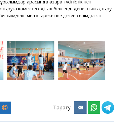
құрылымдар арасында өзара түсіністік пен
астыруға көмектеседі, ал белсенді дене шынықтыру
би тиімділігі мен іс-әрекетіне деген сенімділікті
Тарату: