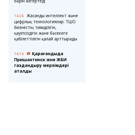
бәрін өзгертеді
Жасанды интеллект және
14:24
цифрлық технологиялар: ТШО
бизнестің тиімділігін,
қауіпсіздігін және бәсекеге
қабілеттілігін қалай арттырады
Қарағандыда
14:14
Пришахтинск және ЖБИ
газдандыру мерзімдері
аталды
2 млн теңгеге дейінгі
14:04
жалақы: еңбек министрлігінде
қазақстандықтарға мұндай
ақшаның кімге ұсынылатыны
айтылды
Шахтинск
14:00
қаласында бүгін ашық