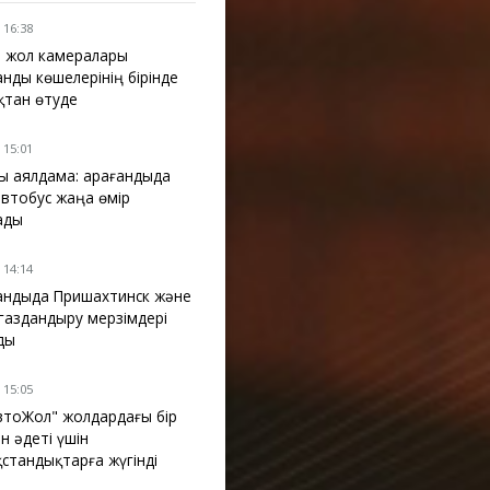
 16:38
 жол камералары
анды көшелерінің бірінде
қтан өтуде
 15:01
ы аялдама: Қарағандыда
 автобус жаңа өмір
ады
 14:14
ғандыда Пришахтинск және
газдандыру мерзімдері
ды
 15:05
АвтоЖол" жолдардағы бір
н әдеті үшін
қстандықтарға жүгінді