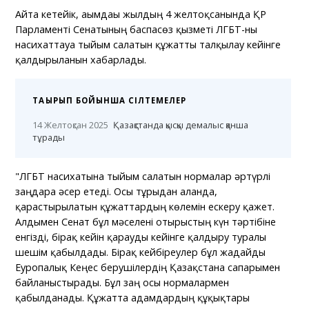
Айта кетейік, ағымдағы жылдың 4 желтоқсанында ҚР
Парламенті Сенатының баспасөз қызметі ЛГБТ-ны
насихаттауға тыйым салатын құжатты талқылау кейінге
қалдырылғанын хабарлады.
ТАҚЫРЫП БОЙЫНША СІЛТЕМЕЛЕР
14 Желтоқсан 2025
Қазақстанда қысқы демалыс қанша
тұрады
"ЛГБТ насихатына тыйым салатын нормалар әртүрлі
заңдарға әсер етеді. Осы тұрғыдан алғанда,
қарастырылатын құжаттардың көлемін ескеру қажет.
Алдымен Сенат бұл мәселені отырыстың күн тәртібіне
енгізді, бірақ кейін қарауды кейінге қалдыру туралы
шешім қабылдады. Бірақ кейбіреулер бұл жағдайды
Еуропалық Кеңес берушілердің Қазақстанға сапарымен
байланыстырады. Бұл заң осы нормалармен
қабылданады. Құжатта адамдардың құқықтары