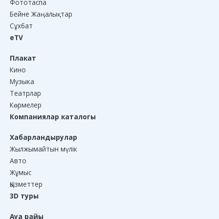
Фототаспа
Бейне Жаңалықтар
Сұхбат
eTV
Плакат
Кино
Музыка
Театрлар
Көрмелер
Компаниялар каталогы
Хабарландырулар
Жылжымайтын мүлік
Авто
Жұмыс
Қызметтер
3D туры
Ауа райы