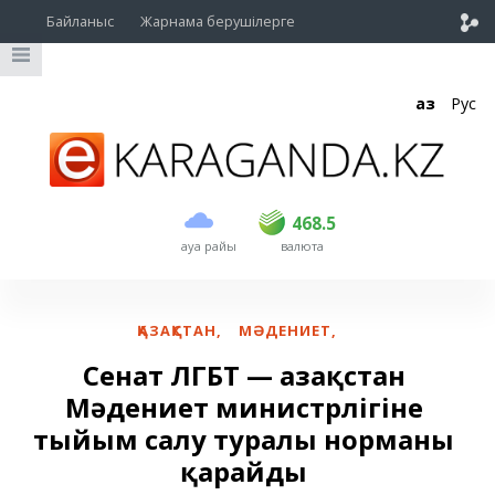
Байланыс
Жарнама берушілерге
Қаз
Рус
сатып алу
сату
USD
467
468.5
468.5
ауа райы
валюта
EUR
535
541.5
RUB
5.42
5.47
ҚАЗАҚСТАН
,
МӘДЕНИЕТ
,
Сенат ЛГБТ — Қазақстан
Мәдениет министрлігіне
тыйым салу туралы норманы
қарайды