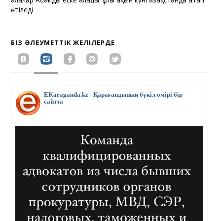
өтіледі
БІЗ ӘЛЕУМЕТТІК ЖЕЛІЛЕРДЕ
EKaraganda.kz - Қарағандының бүкіл өмірі бір
сайтта