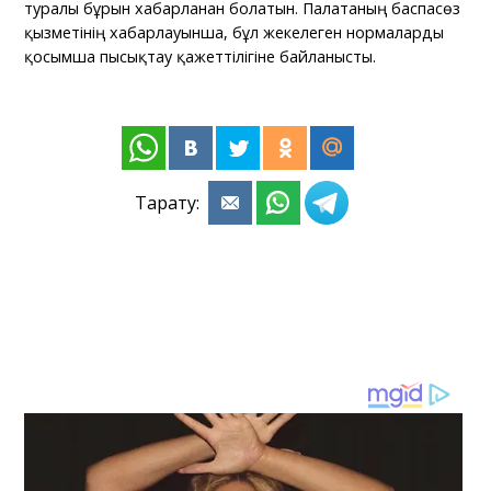
туралы бұрын хабарланған болатын. Палатаның баспасөз
қызметінің хабарлауынша, бұл жекелеген нормаларды
қосымша пысықтау қажеттілігіне байланысты.
Тарату: