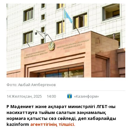
Фото: Ағыбай Аяпбергенов
14 Желтоқсан, 2025
14:00
«Казинформ»
ҚР Мәдениет және ақпарат министрлігі ЛГБТ-ны
насихаттауға тыйым салатын заңнамалық
нормаға қатысты сөз сөйледі, деп хабарлайды
kazinform
агенттігінің тілшісі.