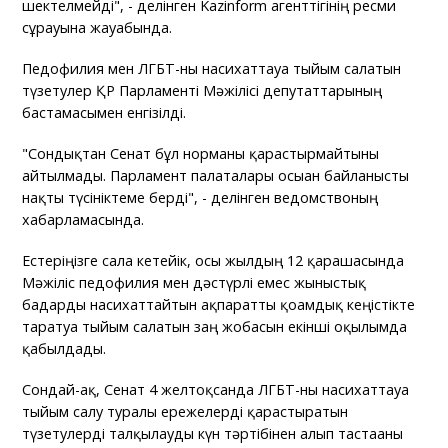
шектелмейді", - делінген Kazinform агенттігінің ресми
сұрауына жауабында.
Педофилия мен ЛГБТ-ны насихаттауға тыйым салатын
түзетулер ҚР Парламенті Мәжілісі депутаттарының
бастамасымен енгізілді.
"Сондықтан Сенат бұл норманы қарастырмайтыны
айтылмады. Парламент палаталары осыған байланысты
нақты түсініктеме берді", - делінген ведомствоның
хабарламасында.
Естеріңізге сала кетейік, осы жылдың 12 қарашасында
Мәжіліс педофилия мен дәстүрлі емес жыныстық
бағдарды насихаттайтын ақпаратты қоғамдық кеңістікте
таратуға тыйым салатын заң жобасын екінші оқылымда
қабылдады.
Сондай-ақ, Сенат 4 желтоқсанда ЛГБТ-ны насихаттауға
тыйым салу туралы ережелерді қарастыратын
түзетулерді талқылауды күн тәртібінен алып тастағаны