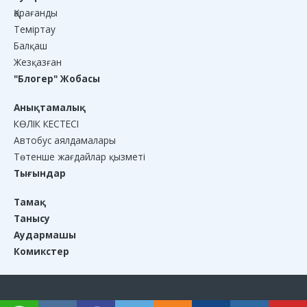
Қарағанды
Теміртау
Балқаш
Жезқазған
"Блогер" Жобасы
Анықтамалық
КӨЛІК КЕСТЕСІ
Автобус аялдамалары
Төтенше жағдайлар қызметі
Тығындар
Тамақ
Танысу
Аудармашы
Комикстер