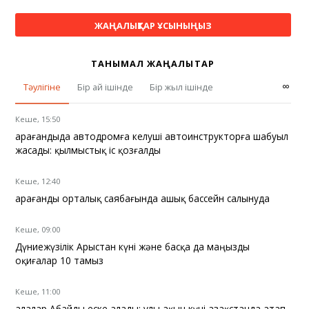
ЖАҢАЛЫҚТАР ҰСЫНЫҢЫЗ
ТАНЫМАЛ ЖАҢАЛЫҚТАР
∞
Тәулігіне
Бір ай ішінде
Бір жыл ішінде
Кеше, 15:50
Қарағандыда автодромға келуші автоинструкторға шабуыл
жасады: қылмыстық іс қозғалды
Кеше, 12:40
Қарағанды орталық саябағында ашық бассейн салынуда
Кеше, 09:00
Дүниежүзілік Арыстан күні және басқа да маңызды
оқиғалар 10 тамыз
Кеше, 11:00
Қалалар Абайды еске алады: ұлы ақын күні Қазақстанда атап