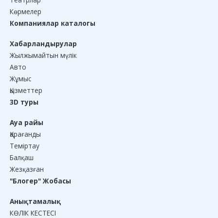
Көрмелер
Компаниялар каталогы
Хабарландырулар
Жылжымайтын мүлік
Авто
Жұмыс
Қызметтер
3D туры
Ауа райы
Қарағанды
Теміртау
Балқаш
Жезқазған
"Блогер" Жобасы
Анықтамалық
КӨЛІК КЕСТЕСІ