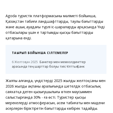
Agoda туристік платформасының мәліметі бойынша,
Қазақстан табиғи ландшафттардың, таулы бағыттардың
және ашық ауадағы түрлі іс-шаралардың арқасында Үнді
отбасылары үшін ең тартымды қысқы бағыттардың
қатарына енді.
ТАҚЫРЫП БОЙЫНША СІЛТЕМЕЛЕР
6 Желтоқсан 2025
Банктер мен мемхолдингтер
арасында тең шарттар болуы тиіс-Ұлттық Банк
Жалпы алғанда, үндістердің 2025 жылдың желтоқсаны мен
2026 жылдың ақпаны аралығында шетелдік отбасылық
саяхатқа деген қызығушылығы өткен маусыммен
салыстырғанда 30% - ға өсті. Туристер қысқы
мерекелердің атмосферасын, әсем табиғаты мен мәдени
әсерлерін біріктіретін бағыттарды көбірек таңдайды.