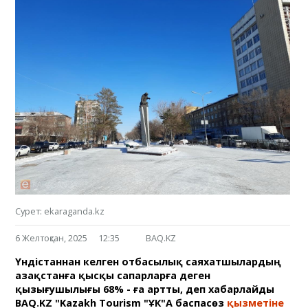
Сурет: ekaraganda.kz
6 Желтоқсан, 2025
12:35
BAQ.KZ
Үндістаннан келген отбасылық саяхатшылардың
Қазақстанға қысқы сапарларға деген
қызығушылығы 68% - ға артты, деп хабарлайды
BAQ.KZ "Kazakh Tourism "ҰК"АҚ баспасөз
қызметіне