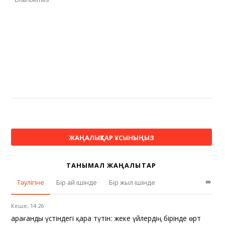
ЖАҢАЛЫҚТАР ҰСЫНЫҢЫЗ
ТАНЫМАЛ ЖАҢАЛЫҚТАР
∞
Тәулігіне
Бір ай ішінде
Бір жыл ішінде
Кеше, 14:26
Қарағанды үстіндегі қара түтін: жеке үйлердің бірінде өрт