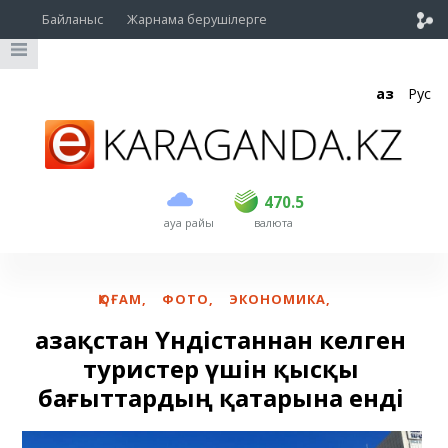
Байланыс
Жарнама берушілерге
Қаз
Рус
сатып алу
сату
USD
469
470.5
470.5
ауа райы
валюта
EUR
539
543
RUB
5.55
5.62
ҚОҒАМ
,
ФОТО
,
ЭКОНОМИКА
,
Қазақстан Үндістаннан келген
туристер үшін қысқы
бағыттардың қатарына енді