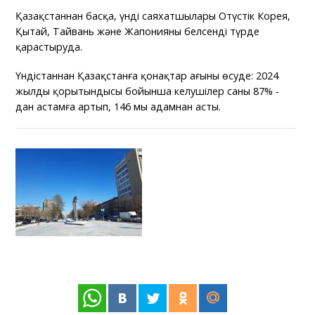
Қазақстаннан басқа, үнді саяхатшылары Оңтүстік Корея,
Қытай, Тайвань және Жапонияны белсенді түрде
қарастыруда.
Үндістаннан Қазақстанға қонақтар ағыны өсуде: 2024
жылдың қорытындысы бойынша келушілер саны 87% -
дан астамға артып, 146 мың адамнан асты.