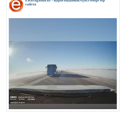
EKaraganda.kz - Қарағандының бүкіл өмірі бір
сайтта