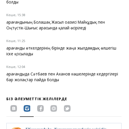
болды
Кеше, 15:38
Қарағандының Болашақ Жасыл оазисі Майқұдық пен
Оңтүстік-Шығыс арасында қалай өсіріледі
Кеше, 11:25
Қарағанды өткелдерінің бірінде жаңа жылдамдық өлшегіш
іске қосылады
Кеше, 12:04
Қарағандыда Сәтбаев пен Аханов көшелерінде кедергілері
бар жолақтар пайда болды
БІЗ ӘЛЕУМЕТТІК ЖЕЛІЛЕРДЕ