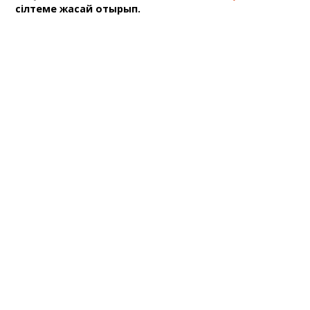
сілтеме жасай отырып.