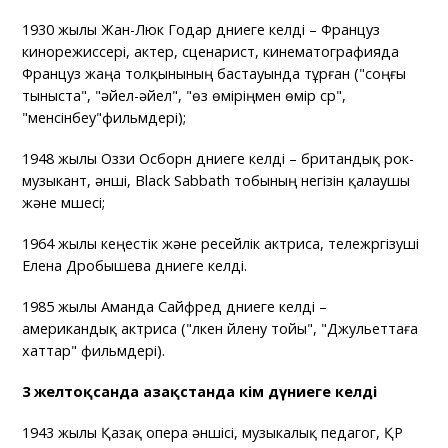
1930 жылы Жан-Люк Годар дүниеге келді – Француз
кинорежиссері, актер, сценарист, кинематографияда
Француз жаңа толқынының бастауында тұрған ("соңғы
тыныста", "әйел-әйел", "өз өміріңмен өмір сүр",
"менсінбеу"фильмдері);
1948 жылы Оззи Осборн дүниеге келді – британдық рок-
музыкант, әнші, Black Sabbath тобының негізін қалаушы
және мүшесі;
1964 жылы кеңестік және ресейлік актриса, тележүргізуші
Елена Дробышева дүниеге келді.
1985 жылы Аманда Сайфред дүниеге келді –
американдық актриса ("үлкен үйлену тойы", "Джульеттаға
хаттар" фильмдері).
3 желтоқсанда Қазақстанда кім дүниеге келді
1943 жылы Қазақ опера әншісі, музыкалық педагог, ҚР