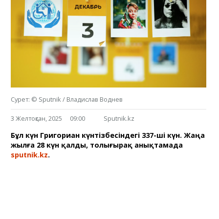
Сурет: © Sputnik / Владислав Воднев
3 Желтоқсан, 2025
09:00
Sputnik.kz
Бұл күн Григориан күнтізбесіндегі 337-ші күн. Жаңа
жылға 28 күн қалды, толығырақ анықтамада
sputnik.kz
.