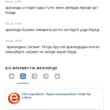
Кеше, 14:26
Қарағанды үстіндегі қара түтін: жеке үйлердің бірінде өрт
болды
Кеше, 14:56
Қарағанды боулинг ғимараты ретке келтіруге уәде береді
Кеше, 20:39
"Қарағандыға тағзым": Игорь Крутой Қарағандыдан келген
жанкүйерге әлеуметтік желіде жауап берді
БІЗ ӘЛЕУМЕТТІК ЖЕЛІЛЕРДЕ
EKaraganda.kz - Қарағандының бүкіл өмірі бір
сайтта