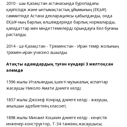
2010 - шы-Қазақстан астанасында Еуропадағы
қауіпсіздік және ынтымақтастық ұйымының (ЕҚЫҰ)
саммитінде Астана декларациясы қабылданды, онда
ЕҚЫҰ-ның барлық өлшемдерінде барлық нормаларды,
қағидаттар мен міндеттемелерді орындауға бел буғаны
расталды;
2014 - ші-Қазақстан - Түрікменстан - Иран темір жолының
түрікмен-иран учаскесі ашылды.
Атақты адамдардың туған күндері 3 желтоқсан
әлемде
1596 жылы Итальяндық ішекті музыкалық аспаптар
жасаушы Николо Амати дүниеге келді;
1857 жылы Джозеф Конрад дүниеге келді - жазушы,
ағылшын әдебиетінің классигі;
1898 жылы Михаил Кошкин дүниеге келді - кеңестік
инженер-конструктор, Т-34 танкінің жасаушысы;