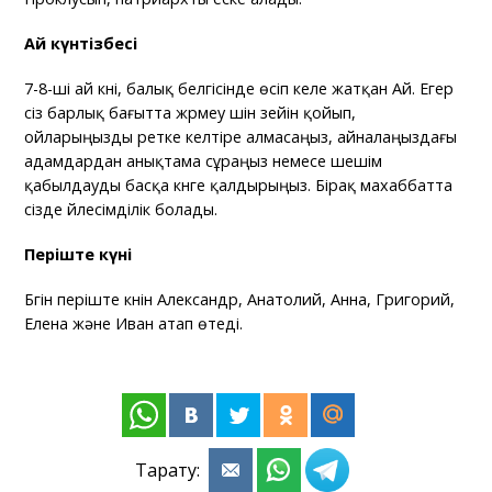
Ай күнтізбесі
7-8-ші ай күні, балық белгісінде өсіп келе жатқан Ай. Егер
сіз барлық бағытта жүрмеу үшін зейін қойып,
ойларыңызды ретке келтіре алмасаңыз, айналаңыздағы
адамдардан анықтама сұраңыз немесе шешім
қабылдауды басқа күнге қалдырыңыз. Бірақ махаббатта
сізде үйлесімділік болады.
Періште күні
Бүгін періште күнін Александр, Анатолий, Анна, Григорий,
Елена және Иван атап өтеді.
Тарату: