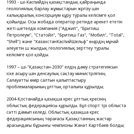
1993 - ші-Каспийдің қазақстандық қайраңында
геологиялық барлау жұмыстарын жүргізу үшін
халықаралық консорциум құру туралы келісімге қол
қойылды. Осы жобада оператор ретінде әрекет ететін
жеті шетелдік компания ("Аджип", "Бритиш
Петролеум", "Статойл", "Бритиш Газ", "Мобил", "Total",
"Shell") және "КазахстанКаспийШельф" өңірдің мұнай
әлеуетін үш жылдық геологиялық зерттеу туралы
келісімге қол қойды.
1997 – ші-"Қазақстан-2030" елдің даму стратегиясын
іске асыру үшін денсаулық сақтау министрлігінің
Салауатты өмір салтын қалыптастыру
проблемаларының ұлттық орталығы құрылды;
2004-Қостанайда қазақша күрес ұлттық күресінің
облыстық федерациясы құрылды. Бұл спорт түрі облыста
сәтті дамып келеді. Облыстық қазақша күрес
федерациясының төрағасы Қазақстанның жастар
арасындағы бұрынғы чемпионы Жанат Картбаев болды;