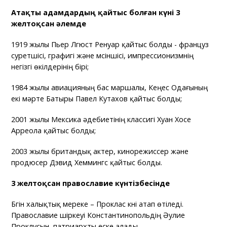
Атақты адамдардың қайтыс болған күні 3
желтоқсан әлемде
1919 жылы Пьер Лгюст Ренуар қайтыс болды - француз
суретшісі, графигі және мүсіншісі, импрессионизмнің
негізгі өкілдерінің бірі;
1984 жылы авиацияның бас маршалы, Кеңес Одағының
екі мәрте Батыры Павел Кутахов қайтыс болды;
2001 жылы Мексика әдебиетінің классигі Хуан Хосе
Арреола қайтыс болды;
2003 жылы британдық актер, кинорежиссер және
продюсер Дэвид Хеммингс қайтыс болды.
3 желтоқсан православие күнтізбесінде
Бүгін халықтық мереке – Проклас күні атап өтіледі.
Православие шіркеуі Константинопольдің Әулие
Проклусын, патриархты еске алады.