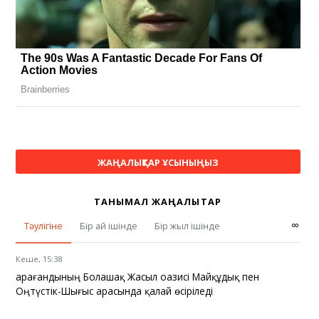
ЖАҢАЛЫҚТАР ҰСЫНЫҢЫЗ
ТАНЫМАЛ ЖАҢАЛЫҚТАР
∞
Тәулігіне
Бір ай ішінде
Бір жыл ішінде
Кеше, 15:38
Қарағандының Болашақ Жасыл оазисі Майқұдық пен
Оңтүстік-Шығыс арасында қалай өсіріледі