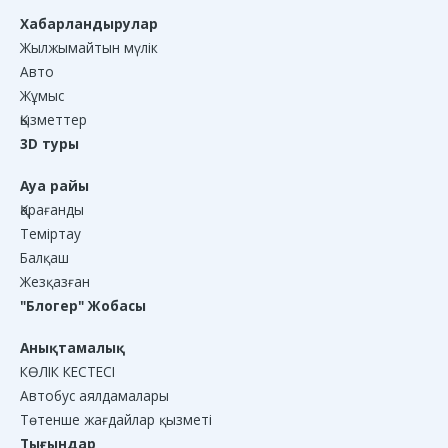
Хабарландырулар
Жылжымайтын мүлік
Авто
Жұмыс
Қызметтер
3D туры
Ауа райы
Қарағанды
Теміртау
Балқаш
Жезқазған
"Блогер" Жобасы
Анықтамалық
КӨЛІК КЕСТЕСІ
Автобус аялдамалары
Төтенше жағдайлар қызметі
Тығындар