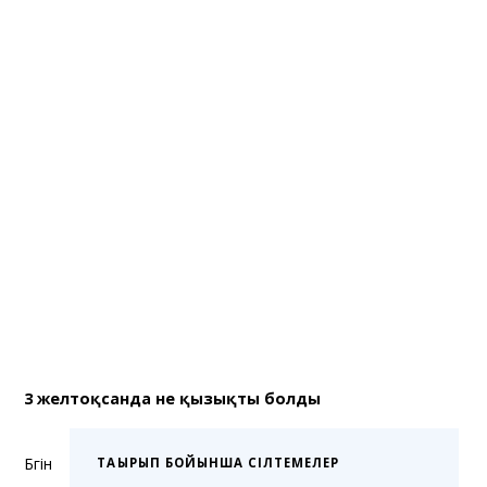
3 желтоқсанда не қызықты болды
Бүгін
ТАҚЫРЫП БОЙЫНША СІЛТЕМЕЛЕР