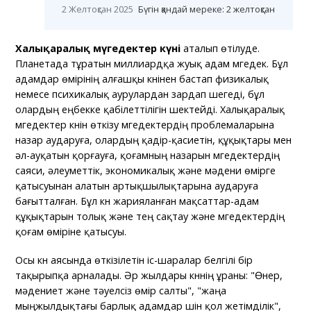
2 Желтоқсан 2025
Бүгін қандай мереке: 2 желтоқсан
Халықаралық мүгедектер күні
аталып өтілуде.
Планетада тұратын миллиардқа жуық адам мүгедек. Бұл
адамдар өмірінің алғашқы күнінен бастап физикалық
немесе психикалық аурулардан зардап шегеді, бұл
олардың еңбекке қабілеттілігін шектейді. Халықаралық
мүгедектер күнін өткізу мүгедектердің проблемаларына
назар аударуға, олардың қадір-қасиетін, құқықтары мен
әл-ауқатын қорғауға, қоғамның назарын мүгедектердің
саяси, әлеуметтік, экономикалық және мәдени өмірге
қатысуынан алатын артықшылықтарына аударуға
бағытталған. Бұл күн жарияланған мақсаттар-адам
құқықтарын толық және тең сақтау және мүгедектердің
қоғам өміріне қатысуы.
Осы күн аясында өткізілетін іс-шаралар белгілі бір
тақырыпқа арналады. Әр жылдары күннің ұраны: "Өнер,
мәдениет және тәуелсіз өмір салты", "жаңа
мыңжылдықтағы барлық адамдар үшін қол жетімділік",