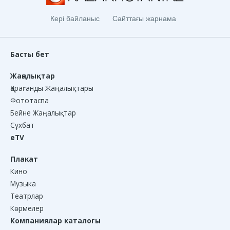
Кері байланыс
Сайттағы жарнама
Басты бет
Жаңалықтар
Қарағанды Жаңалықтары
Фототаспа
Бейне Жаңалықтар
Сұхбат
eTV
Плакат
Кино
Музыка
Театрлар
Көрмелер
Компаниялар каталогы