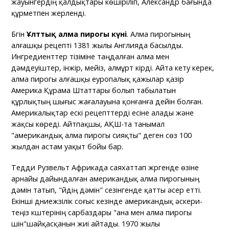
жауынгердің қалдықтары көшіріліп, Александр бағында
құрметпен жерленді.
Бүгін
Ұлттық алма пирогы күні
. Алма пирогының
алғашқы рецепті 1381 жылы Англияда басылды.
Ингредиенттер тізіміне таңдалған алма мен
дәмдеуіштер, інжір, мейіз, алмұрт кірді. Айта кету керек,
алма пирогы алғашқы еуропалық қажылар қазір
Америка Құрама Штаттары болып табылатын
құрлықтың шығыс жағалауына қонғанға дейін болған.
Америкалықтар ескі рецепттерді есіне алады және
жақсы көреді. Айтпақшы, АҚШ-та танымал
"американдық алма пирогы сияқты" деген сөз 100
жылдан астам уақыт бойы бар.
Тедди Рузвельт Африкада саяхаттап жүргенде өзіне
арнайы дайындалған американдық алма пирогының
дәмін татып, "үйдің дәмін" сезінгенде қатты әсер етті.
Екінші дүниежүзілік соғыс кезінде американдық әскери-
теңіз күштерінің сарбаздары "ана мен алма пирогы
үшін"шайқасқанын жиі айтады. 1970 жылы