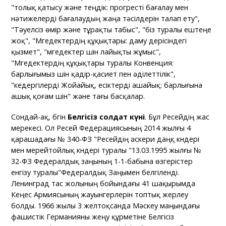
"толық қатысу және теңдік: прогресті бағалау мен
нәтижелерді бағалаудың жаңа тәсілдерін талап ету",
"Тәуелсіз өмір және тұрақты табыс", "біз туралы ештеңе
жоқ", "Мүгедектердің құқықтары: даму үдерісіндегі
қызмет", "мүгедектер үшін лайықты жұмыс",
"Мүгедектердің құқықтары туралы Конвенция:
барлығымыз үшін қадір-қасиет пен әділеттілік",
"кедергілерді Жойайық, есіктерді ашайық: барлығына
ашық қоғам үшін" және тағы басқалар.
Сондай-ақ, бүгін
Белгісіз солдат күні
. Бұл Ресейдің жас
мерекесі. Ол Ресей Федерациясының 2014 жылғы 4
қарашадағы № 340-ФЗ "Ресейдің әскери даңқ күндері
мен мерейтойлық күндері туралы "13.03.1995 жылғы №
32-ФЗ Федералдық заңының 1-1-бабына өзгерістер
енгізу туралы"Федералдық Заңымен белгіленді.
Ленинград тас жолының бойындағы 41 шақырымда
Кеңес Армиясының жауынгерлерін топтық жерлеу
болды. 1966 жылы 3 желтоқсанда Мәскеу маңындағы
фашистік Германияны жеңу құрметіне Белгісіз