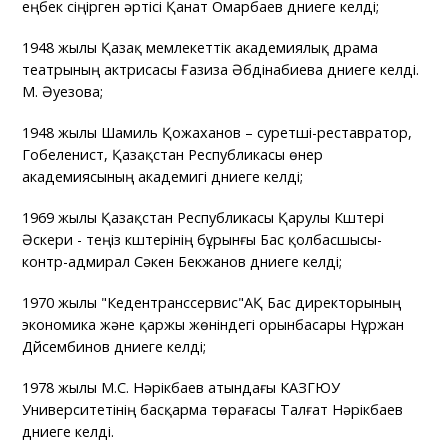
еңбек сіңірген әртісі Қанат Омарбаев дүниеге келді;
1948 жылы Қазақ мемлекеттік академиялық драма
театрының актрисасы Ғазиза Әбдінабиева дүниеге келді.
М. Әуезова;
1948 жылы Шамиль Қожаханов – суретші-реставратор,
Гобеленист, Қазақстан Республикасы өнер
академиясының академигі дүниеге келді;
1969 жылы Қазақстан Республикасы Қарулы Күштері
Әскери - теңіз күштерінің бұрынғы Бас қолбасшысы-
контр-адмирал Сәкен Бекжанов дүниеге келді;
1970 жылы "Кедентранссервис"АҚ Бас директорының
экономика және қаржы жөніндегі орынбасары Нұржан
Дүйсембинов дүниеге келді;
1978 жылы М.С. Нәрікбаев атындағы КАЗГЮУ
Университетінің басқарма төрағасы Талғат Нәрікбаев
дүниеге келді.