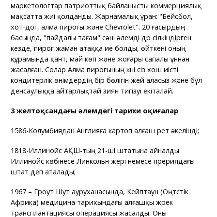
маркетологтар патриоттық байланысты коммерциялық
мақсатта жиі қолданды. Жарнамалық ұран: "Бейсбол,
хот-дог, алма пирогы және Chevrolet". 20 ғасырдың
басында, "пайдалы тағам" сәні әлемді дүр сілкіндірген
кезде, пирог жаман атаққа ие болды, өйткені оның
құрамында қант, май көп және жоғары сапалы ұннан
жасалған. Солар Алма пирогының күні сіз хош иісті
кондитерлік өнімдердің бір бөлігін жей аласыз және бұл
денсаулыққа айтарлықтай зиян тигізуі екіталай.
3 желтоқсандағы әлемдегі тарихи оқиғалар
1586-Колумбиядан Англияға картоп алғаш рет әкелінді;
1818-Иллинойс АҚШ-тың 21-ші штатына айналды.
Иллинойс көбінесе Линкольн жері немесе прериядағы
штат деп аталады;
1967 – Гроут Шут ауруханасында, Кейптаун (Оңтүстік
Африка) медицина тарихындағы алғашқы жүрек
трансплантациясы операциясы жасалды. Оны