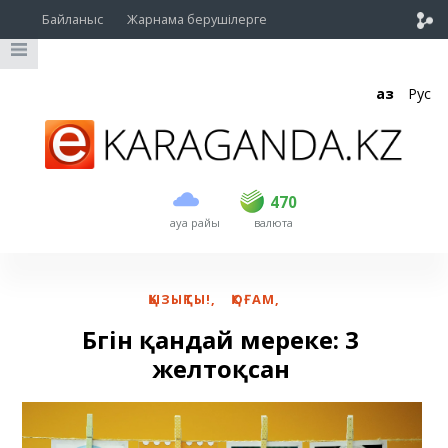
Байланыс
Жарнама берушілерге
Қаз
Рус
сатып алу
сату
USD
468.5
470
470
ауа райы
валюта
EUR
538
543
RUB
5.55
5.61
ҚЫЗЫҚТЫ!
,
ҚОҒАМ
,
Бүгін қандай мереке: 3
желтоқсан