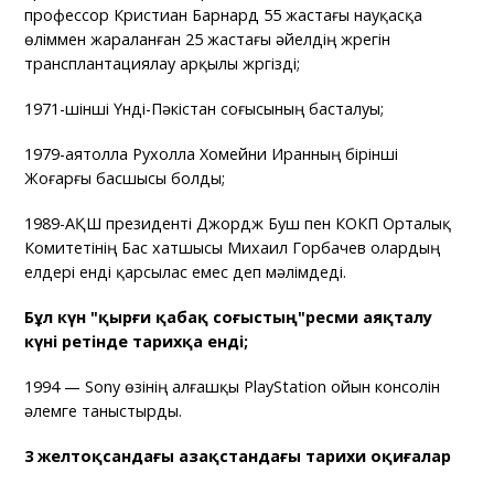
профессор Кристиан Барнард 55 жастағы науқасқа
өліммен жараланған 25 жастағы әйелдің жүрегін
трансплантациялау арқылы жүргізді;
1971-үшінші Үнді-Пәкістан соғысының басталуы;
1979-аятолла Рухолла Хомейни Иранның бірінші
Жоғарғы басшысы болды;
1989-АҚШ президенті Джордж Буш пен КОКП Орталық
Комитетінің Бас хатшысы Михаил Горбачев олардың
елдері енді қарсылас емес деп мәлімдеді.
Бұл күн "қырғи қабақ соғыстың"ресми аяқталу
күні ретінде тарихқа енді;
1994 — Sony өзінің алғашқы PlayStation ойын консолін
әлемге таныстырды.
3 желтоқсандағы Қазақстандағы тарихи оқиғалар