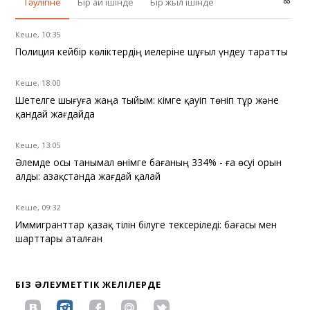
∞
Тәулігіне
Бір ай ішінде
Бір жыл ішінде
Кеше, 10:35
Полиция кейбір көліктердің иелеріне шұғыл үндеу таратты
Кеше, 18:00
Шетелге шығуға жаңа тыйым: кімге қауіп төніп тұр және
қандай жағдайда
Кеше, 13:05
Әлемде осы танымал өнімге бағаның 334% - ға өсуі орын
алды: Қазақстанда жағдай қалай
Кеше, 09:32
Иммигранттар қазақ тілін білуге тексеріледі: бағасы мен
шарттары аталған
БІЗ ӘЛЕУМЕТТІК ЖЕЛІЛЕРДЕ