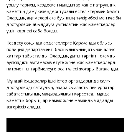
құрылу тарихы, кездескен қиындықтар және патрульдік
қызметтің даму кезеңдері туралы естеліктерімен бөлісті.
Олардың әңгімелері аға буынның тәжірибесі мен кәсіби
дәстүрлерін қабылдауға ұмтылатын жас қызметкерлер
үшін көрнекі сабақ болды.
Кездесу соңында ардагерлерге Қарағанды облысы
полиция департаменті басшылығының атынан алғыс
хаттар табысталды. Олардың құқықтық тәртіпті, қоғамдық
қауіпсіздікті қамтамасыз етуге және жас қызметкерлерді
патриоттық тәрбиелеуге қосқан үлесі жоғары бағаланды.
Мұндай іс-шаралар ішкі істер органдарында салт-
дәстүрлерді сақтаудың, өзара сыйластық пен ұрпақтар
сабақтастығының маңыздылығын көрсетеді, мұнда
қызметтік борыш, ар-намыс және мамандыққа адалдық
өзгеріссіз қалады.