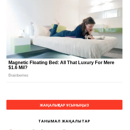
ЖАҢАЛЫҚТАР ҰСЫНЫҢЫЗ
ТАНЫМАЛ ЖАҢАЛЫҚТАР