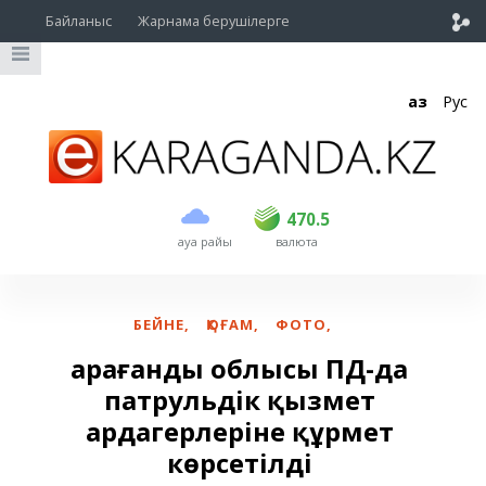
Байланыс
Жарнама берушілерге
Қаз
Рус
сатып алу
сату
USD
468.5
470.5
470.5
ауа райы
валюта
EUR
539
544
RUB
5.51
5.58
БЕЙНЕ
,
ҚОҒАМ
,
ФОТО
,
Қарағанды облысы ПД-да
патрульдік қызмет
ардагерлеріне құрмет
көрсетілді