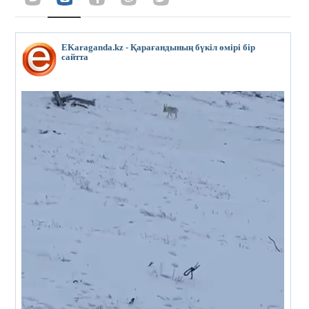
EKaraganda.kz - Қарағандының бүкіл өмірі бір
сайтта