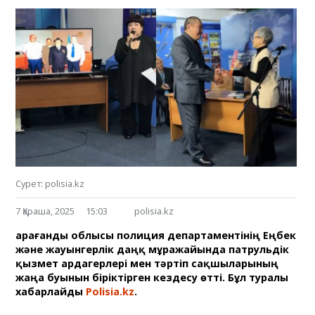
Сурет: polisia.kz
7 Қараша, 2025
15:03
polisia.kz
Қарағанды облысы полиция департаментінің Еңбек
және жауынгерлік даңқ мұражайында патрульдік
қызмет ардагерлері мен тәртіп сақшыларының
жаңа буынын біріктірген кездесу өтті. Бұл туралы
хабарлайды
Polisia.kz
.