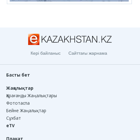
Кері байланыс
Сайттағы жарнама
Басты бет
Жаңалықтар
Қарағанды Жаңалықтары
Фототаспа
Бейне Жаңалықтар
Сұхбат
eTV
Плакат