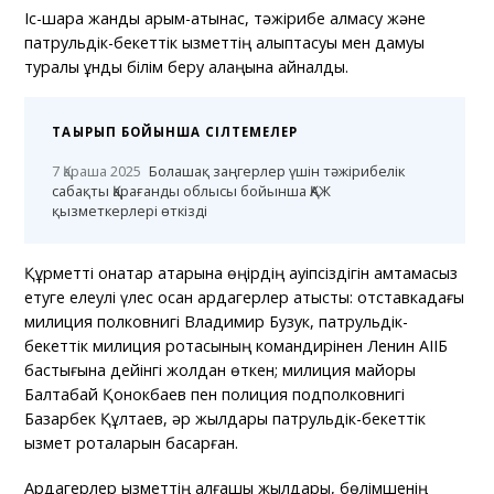
Іс-шара жанды қарым-қатынас, тәжірибе алмасу және
патрульдік-бекеттік қызметтің қалыптасуы мен дамуы
туралы құнды білім беру алаңына айналды.
ТАҚЫРЫП БОЙЫНША СІЛТЕМЕЛЕР
7 Қараша 2025
Болашақ заңгерлер үшін тәжірибелік
сабақты Қарағанды облысы бойынша ҚАЖ
қызметкерлері өткізді
Құрметті қонақтар қатарына өңірдің қауіпсіздігін қамтамасыз
етуге елеулі үлес қосқан ардагерлер қатысты: отставкадағы
милиция полковнигі Владимир Бузук, патрульдік-
бекеттік милиция ротасының командирінен Ленин АІІБ
бастығына дейінгі жолдан өткен; милиция майоры
Балтабай Қонокбаев пен полиция подполковнигі
Базарбек Құлтаев, әр жылдары патрульдік-бекеттік
қызмет роталарын басқарған.
Ардагерлер қызметтің алғашқы жылдары, бөлімшенің