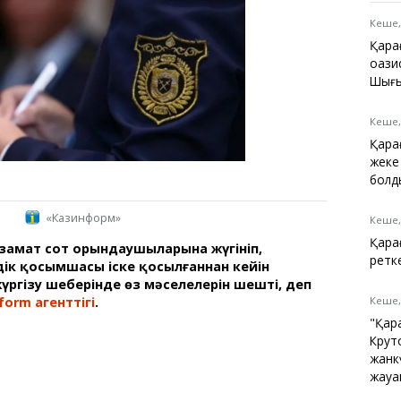
Қарағанды
Теміртау
Кеше,
Балқаш
Қара
Жезқазған
оазис
Шығыс
Кеше,
Қарағ
Анықтамалық
жеке
КӨЛІК КЕСТЕСІ
болд
Автобус аялдамалары
Төтенше жағдайлар
«Казинформ»
Кеше,
қызметі
Қара
 азамат сот орындаушыларына жүгініп,
Компаниялар каталогы
ретк
дік қосымшасы іске қосылғаннан кейін
Шиналарды сатып
ргізу шеңберінде өз мәселелерін шешті, деп
алыңыз, оңай!
form агенттігі
.
Кеше,
"Қар
Крут
жанк
жауа