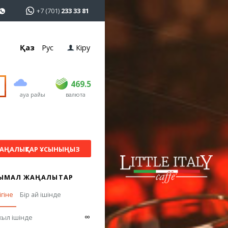
+7 (701)
233 33 81
Қаз
Рус
Кіру
сатып алу
сату
USD
468
469.5
469.5
ауа райы
валюта
EUR
540
544
RUB
5.55
5.6
АҢАЛЫҚТАР ҰСЫНЫҢЫЗ
ЫМАЛ ЖАҢАЛЫҚТАР
ігіне
Бір ай ішінде
∞
жыл ішінде