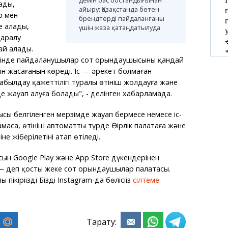
ады,
айыру: Қазақстанда бөтен
р мен
брендтерді пайдаланғаны
 алады,
үшін жаза қатаңдатылуда
қаралу
ай алады.
інде пайдаланушылар сот орындаушысының қандай
рін жасағанын көреді. Іс — әрекет болмаған
былдау қажеттілігі туралы өтініш жолдауға және
де жауап алуға болады", - делінген хабарламада.
сы белгіленген мерзімде жауап бермесе немесе іс-
аса, өтініш автоматты түрде Өңірлік палатаға және
е жіберілетіні атап өтіледі.
ын Google Play және App Store дүкендерінен
 — деп қосты жеке сот орындаушылар палатасы.
ікіріңізді Біздің Instagram-да бөлісіңіз
сілтеме
Тарату: