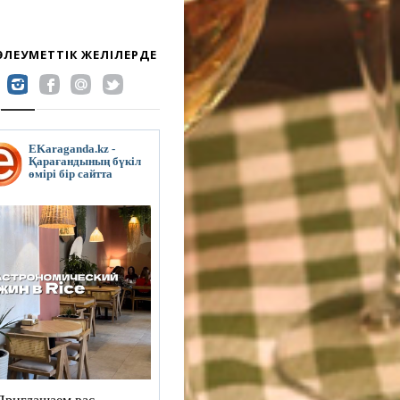
 ӘЛЕУМЕТТІК ЖЕЛІЛЕРДЕ
EKaraganda.kz -
Қарағандының бүкіл
өмірі бір сайтта