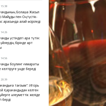
 15:38
ғандының Болашақ Жасыл
і Майқұдық пен Оңтүстік-
 арасында қалай өсіріледі
 14:26
анды үстіндегі қара түтін:
 үйлердің бірінде өрт
ы
 14:56
ғанды боулинг ғимараты
е келтіруге уәде береді
 20:39
ағандыға тағзым": Игорь
ой Қарағандыдан келген
үйерге әлеуметтік желіде
п берді