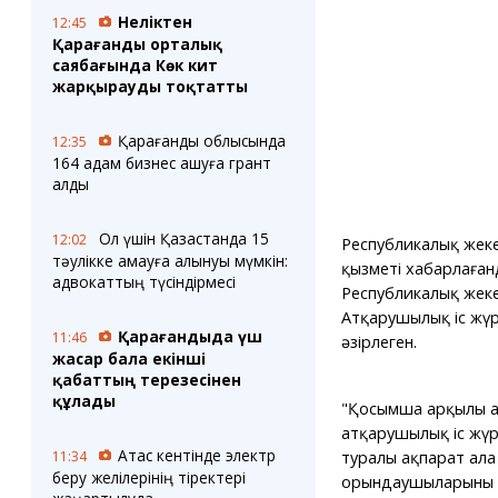
Неліктен
12:45
Қарағанды орталық
саябағында Көк кит
жарқырауды тоқтатты
Қарағанды облысында
12:35
164 адам бизнес ашуға грант
алды
Ол үшін Қазақстанда 15
12:02
Республикалық жек
тәулікке қамауға алынуы мүмкін:
қызметі хабарлаған
адвокаттың түсіндірмесі
Республикалық жек
Атқарушылық іс жүрг
Қарағандыда үш
11:46
әзірлеген.
жасар бала екінші
қабаттың терезесінен
құлады
"Қосымша арқылы а
атқарушылық іс жүрг
Ақтас кентінде электр
туралы ақпарат ала
11:34
беру желілерінің тіректері
орындаушыларының 