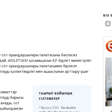
БІЗ
е сот орындаушылары палатасының баспасөз
дай, ADILETGOV қосымшасын ҚР Әділет министрлігі
е сот орындаушылары палатасымен бірлесіп
ізудің қолжетімділігі мен ашықтығын арттыру үшін
заматтар
ТАҚЫРЫП БОЙЫНША
ізудің барысы
СІЛТЕМЕЛЕР
 алады, сот
7 Қараша 2025
Үш жылға
қабылданған
дейін бас бостандығынан