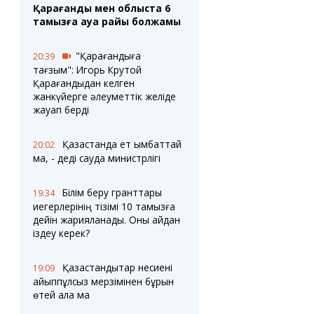
Қарағанды мен облыста 6
тамызға ауа райы болжамы
"Қарағандыға
20:39
тағзым": Игорь Крутой
Қарағандыдан келген
жанкүйерге әлеуметтік желіде
жауап берді
Қазақстанда ет қымбаттай
20:02
ма, - деді сауда министрлігі
Білім беру гранттары
19:34
иегерлерінің тізімі 10 тамызға
дейін жарияланады. Оны қайдан
іздеу керек?
Қазақстандықтар несиені
19:09
айыппұлсыз мерзімінен бұрын
өтей ала ма