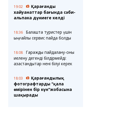
Қарағанды
19:02
хайуанаттар бағында сәби-
альпака дүниеге келді
Балқашта туристер үшін
18:36
ыңғайлы сервис пайда болды
Гаражды пайдалану-оны
18:08
иелену дегенді білдірмейді:
қазақстандықтар нені білуі керек
Қарағандылық
18:03
фотографтарды "қала
өмірінен бір күн"жобасына
шақырады
Қазақстанда пилотсыз
17:36
автомобильдерді сынау
ережесі бекітілді