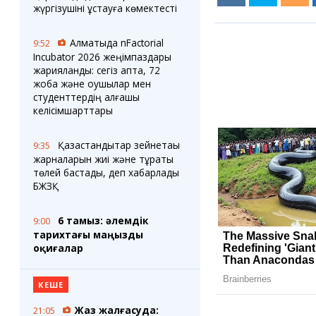
жүргізушіні ұстауға көмектесті
Алматыда nFactorial
9:52
Incubator 2026 жеңімпаздары
жарияланды: сегіз апта, 72
жоба және оқушылар мен
студенттердің алғашқы
келісімшарттары
Қазақстандықтар зейнетақы
9:35
жарналарын жиі және тұрақты
төлей бастады, деп хабарлады
БЖЗҚ
6 тамыз: әлемдік
9:00
тарихтағы маңызды
оқиғалар
КЕШЕ
Жаз жалғасуда:
21:05