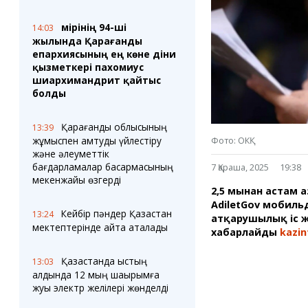
Блогер лентасы
Веб-камералар
Соққылар
Тығындар
Өмірінің 94-ші
14:03
Фотокомикстер
Қарағанды Картасы
жылында Қарағанды
Аптаның коллажы
Ұйымдар
епархиясының ең көне діни
Ешкин жұлдыз
Менің учаскелік
қызметкері пахомиус
жорамалы
шиархимандрит қайтыс
Жолдарды жабу
болды
Қызметтер
Медиа
Қарағанды облысының
13:39
Аудармашы
Фото
Фото: ОКҚ
жұмыспен қамтуды үйлестіру
Бейне
және әлеуметтік
3D туры
бағдарламалар басқармасының
7 Қараша, 2025
19:38
мекенжайы өзгерді
Timelapse
2,5 мыңнан астам
AdiletGov мобиль
Кейбір пәндер Қазақстан
13:24
атқарушылық іс жү
мектептерінде қайта аталады
хабарлайды
kazin
Қазақстанда қыстың
13:03
алдында 12 мың шақырымға
жуық электр желілері жөнделді