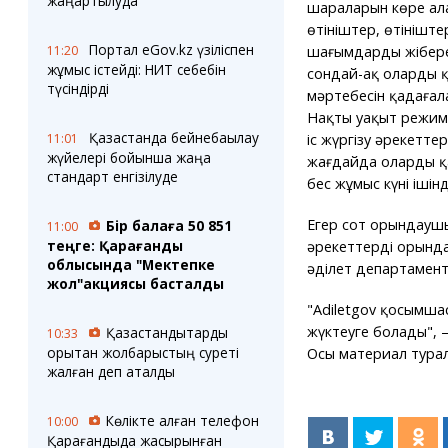
жаңартылуда
шараларын көре ал
өтініштер, өтініште
Портал eGov.kz үзіліспен
шағымдарды жібере
11:20
жұмыс істейді: НИТ себебін
сондай-ақ олардың 
түсіндірді
мәртебесін қадағал
Нақты уақыт режим
Қазақстанда бейнебақылау
іс жүргізу әрекетте
11:01
жүйелері бойынша жаңа
жағдайда оларды қа
стандарт енгізілуде
бес жұмыс күні ішін
Егер сот орындаушы
Бір балаға 50 851
11:00
теңге: Қарағанды
әрекеттерді орындам
облысында "Мектепке
әділет департаментін
жол"акциясы басталды
"Adiletgov қосымшас
жүктеуге болады",
Қазақстандықтарды
10:33
қорқытқан жолбарыстың суреті
Осы материал туралы п
жалған деп аталды
Көлікте қалған телефон
10:00
Қарағандыда жасырынған