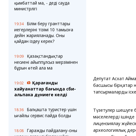
қымбаттай ма, - деді сауда
министрлігі
Білім беру гранттары
19:34
иегерлерінің тізімі 10 тамызға
дейін жарияланады. Оны
қайдан іздеу керек?
Қазақстандықтар
19:09
несиені айыппұлсыз мерзімінен
бұрын өтей ала ма
Депутат Асхат Айм
Қарағанды
19:02
басшысы бірқатар н
хайуанаттар бағында сәби-
тапсырмаларды іске
альпака дүниеге келді
Балқашта туристер үшін
18:36
Түзетулер шешуге 
ыңғайлы сервис пайда болды
мәселелердің ішінде
лицензиялау жүйесінің
археологиялық дер
Гаражды пайдалану-оны
18:08