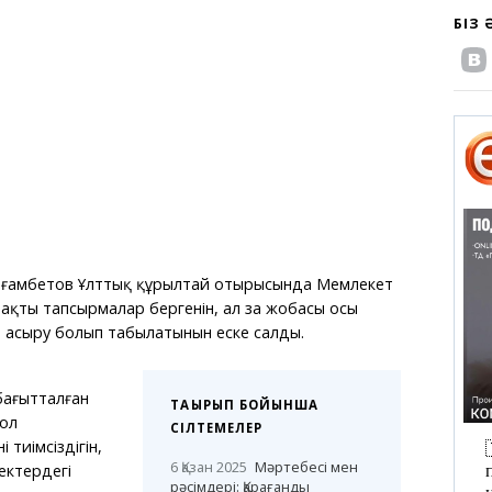
БІЗ
ағамбетов Ұлттық құрылтай отырысында Мемлекет
ақты тапсырмалар бергенін, ал заң жобасы осы
 асыру болып табылатынын еске салды.
бағытталған
ТАҚЫРЫП БОЙЫНША
 ол
СІЛТЕМЕЛЕР
 тиімсіздігін,
6 Қазан 2025
Мәртебесі мен
ектердегі
рәсімдері: Қарағанды