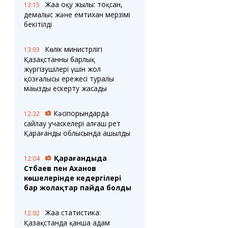
Жаңа оқу жылы: тоқсан,
13:15
демалыс және емтихан мерзімі
бекітілді
Көлік министрлігі
13:03
Қазақстанның барлық
жүргізушілері үшін жол
қозғалысы ережесі туралы
маңызды ескерту жасады
Кәсіпорындарда
12:32
сайлау учаскелері алғаш рет
Қарағанды облысында ашылды
Қарағандыда
12:04
Сәтбаев пен Аханов
көшелерінде кедергілері
бар жолақтар пайда болды
Жаңа статистика:
12:02
Қазақстанда қанша адам