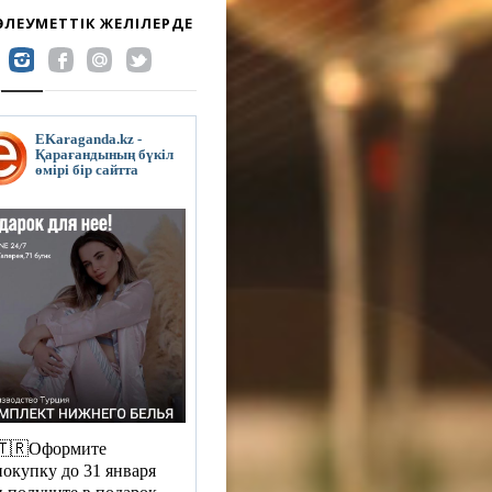
 ӘЛЕУМЕТТІК ЖЕЛІЛЕРДЕ
EKaraganda.kz -
Қарағандының бүкіл
өмірі бір сайтта