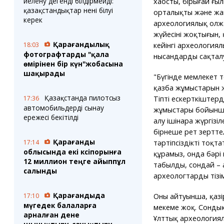
иелену дегенді білдірмейді:
хаосты, бірыңғай ғы
қазақстандықтар нені білуі
орталықтың және ж
керек
археологиялық олж
жүйесінің жоқтығын,
Қарағандылық
18:03
кейінгі археологиял
фотографтарды "қала
нысандардың сақталу
өмірінен бір күн"жобасына
шақырады
"Бүгінде мемлекет т
қазба жұмыстарын ж
Қазақстанда пилотсыз
17:36
Тіпті ескерткіштерді
автомобильдерді сынау
жұмыстары бойынша
ережесі бекітілді
алу ішінара жүргізі
бірнеше рет зерттел
Қарағанды
17:14
тәртіпсіздікті тоқ
облысында екі кәсіпорынға
құрамыз, онда бәрі 
12 миллион теңге айыппұл
табылды, сондай – а
салынды
археологтардың тізім
Қарағандыда
17:10
Оның айтуынша, қаз
мүгедек балаларға
мекеме жоқ. Сондық
арналған дене
Ұлттық археологиял