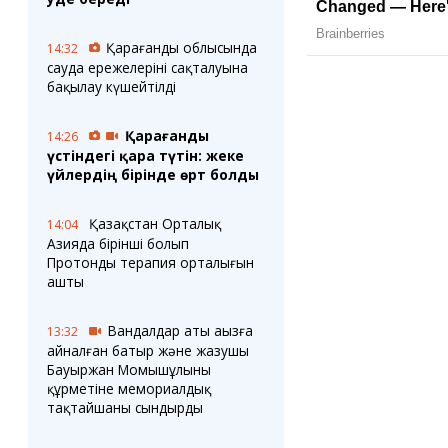
Қарағанды облысында
14:32
сауда ережелерінің сақталуына
бақылау күшейтілді
Қарағанды
14:26
үстіндегі қара түтін: жеке
үйлердің бірінде өрт болды
Қазақстан Орталық
14:04
Азияда бірінші болып
Протонды терапия орталығын
ашты
Вандалдар аты аңызға
13:32
айналған батыр және жазушы
Бауыржан Момышұлының
құрметіне мемориалдық
тақтайшаны сындырды