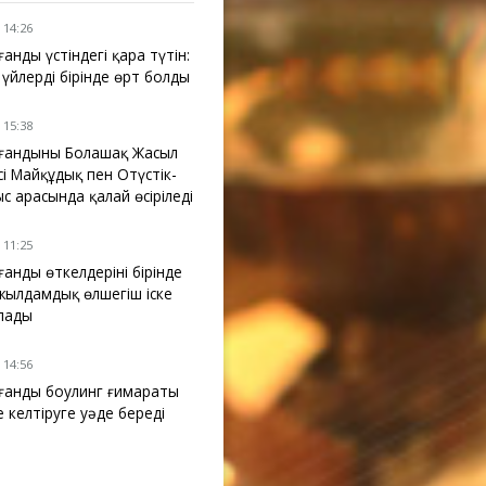
 14:26
анды үстіндегі қара түтін:
үйлердің бірінде өрт болды
 15:38
ғандының Болашақ Жасыл
і Майқұдық пен Оңтүстік-
с арасында қалай өсіріледі
 11:25
анды өткелдерінің бірінде
 жылдамдық өлшегіш іске
лады
 14:56
ғанды боулинг ғимараты
е келтіруге уәде береді