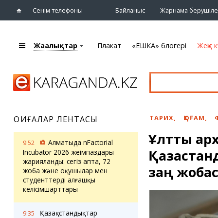
Сенім телефоны
Байланыс
Жарнама берушіле
Жаңалықтар
Плакат
«ЕШКА» блогері
Жеңіс к
+7 (7212)
92 09 09
Басты бет
Плакат
Жаңалықтар
Қарағанды
Кино
Жаңалықтары
Театрлар
ТАРИХ
,
ҚОҒАМ
,
ОҚИҒАЛАР ЛЕНТАСЫ
Шежіре
Музыка
Ұлттық ар
eTV
Спорт
Алматыда nFactorial
9:52
Ақпараттық
Қазақстан
Көрмелер
Incubator 2026 жеңімпаздары
бюллетень
жарияланды: сегіз апта, 72
Цирк және
заң жоба
жоба және оқушылар мен
Тұлғалар
хайуанаттар бағы
студенттердің алғашқы
Сұхбат
келісімшарттары
«ЕШКА» блогері
Карталар
Қазақстандықтар
9:35