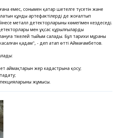
 ғана емес, сонымен қатар шетелге түсетін және
латын құнды артефактілерді де жоғалтып
інесе металл детекторларының көмегімен кездеседі.
детекторлары мен ұқсас құрылғыларды
ануға тікелей тыйым салады. Бұл тарихи мұраны
асалған қадам", - деп атап өтті Аймағамбетов.
ылады:
үзет аймақтарын жер кадастрына қосу;
таңдату;
нспекцияларының жұмысы.