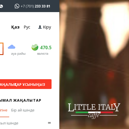
+7 (701)
233 33 81
Қаз
Рус
Кіру
сатып алу
сату
USD
469
470.5
470.5
ауа райы
валюта
EUR
539
542.5
RUB
5.6
5.63
АҢАЛЫҚТАР ҰСЫНЫҢЫЗ
ЫМАЛ ЖАҢАЛЫҚТАР
ігіне
Бір ай ішінде
∞
жыл ішінде