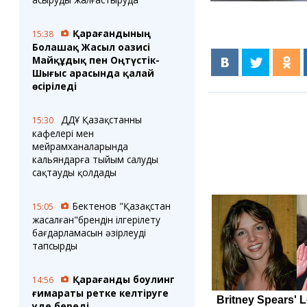
Қарағандының
15:38
Болашақ Жасыл оазисі
Майқұдық пен Оңтүстік-
Шығыс арасында қалай
өсіріледі
ДДҰ Қазақстанның
15:30
кафелері мен
мейрамханаларында
кальяндарға тыйым салуды
сақтауды қолдады
Бектенов "Қазақстан
15:05
жасалған"брендін ілгерілету
бағдарламасын әзірлеуді
тапсырды
Қарағанды боулинг
14:56
ғимараты ретке келтіруге
уәде береді