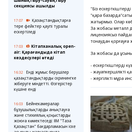
шынықтыру-сауықтыру
секциясы ашылды
"Біз ескерткіштерді
"қара базарда"саты
Қазақстандықтарға
17:07
жатырмыз. Олар көб
терең фейктер қаупі туралы
Заң жобасы металл 
ескертіледі
лицензиясыз пайдал
тонаудан қорғауға ж
Кітапханалық open-
17:03
air: Қарағандыда кітап
Заң жобасы да ұсын
кездесулері өтеді
- ескерткіштердің к
- жауапкершілікті қа
Енді жұмыс берушілер
16:32
қазақстандықтарды скринингке
- жергілікті мұра и
жіберуге міндетті. Өзгерістер
күшіне енді
Бейнекамералар
16:03
бұзушылықтарды анықтауға
және стихиялық қоқыстарды
жоюға көмектеседі: ІІМ "Таза
Қазақстан" бағдарламасын іске
асыруды жалғастыруда