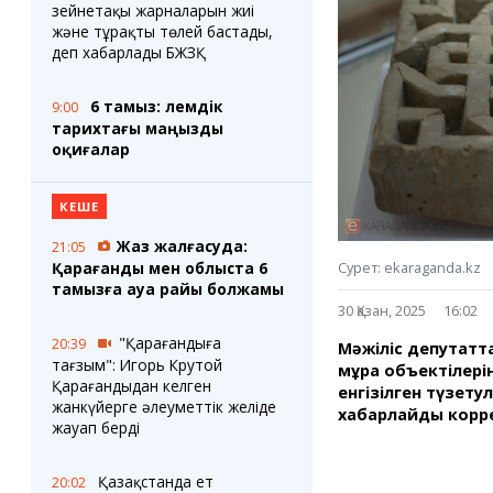
Блогер лентасы
Веб-камералар
зейнетақы жарналарын жиі
Соққылар
Тығындар
және тұрақты төлей бастады,
деп хабарлады БЖЗҚ
Фотокомикстер
Қарағанды Картасы
Аптаның коллажы
Ұйымдар
Ешкин жұлдыз
Менің учаскелік
6 тамыз: әлемдік
9:00
жорамалы
тарихтағы маңызды
Жолдарды жабу
оқиғалар
Қызметтер
Медиа
КЕШЕ
Аудармашы
Фото
Бейне
Жаз жалғасуда:
21:05
3D туры
Қарағанды мен облыста 6
Сурет: ekaraganda.kz
тамызға ауа райы болжамы
Timelapse
30 Қазан, 2025
16:02
"Қарағандыға
20:39
Мәжіліс депутатт
тағзым": Игорь Крутой
мұра объектілері
Қарағандыдан келген
енгізілген түзет
жанкүйерге әлеуметтік желіде
хабарлайды корр
жауап берді
Қазақстанда ет
20:02