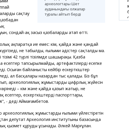
лыми
археологтары Шет
аппай
ауданындағы олжалар
аларды сақтау
туралы айтып берді
 қазбадан
ық
ын, сондай-ақ заңсыз қазбаларды атап өтті.
олық ақпаратқа ие емес: кім, қайда және қандай
үргізеді, не табылды, ғылыми әдістер сақталды ма.
ң тізімі 42 түрлі тізілімде шашыраңқы. Қазба
 есептер тапсырылмайды, артефактілерді есепке
леді. Осыған байланысты кейбір ескерткіштер
еді, ал басқалары назардан тыс қалады. Біз бұл
татып, археологиялық жұмыстардың цифрлық жүйесін
көрінеді – кім және қайда қазып жатыр, не
қ есептер, ескерткіштердің паспорттары,
і", - деді Аймағамбетов.
ір археологиялық жұмыстарды ғылыми үйлестіретін
тан депутат Археология институтының базасында
ық қызмет құруды ұсынады. Әлкей Марғұлан.